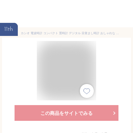
11th
カシオ 電波時計 コンパクト 置時計 デジタル 目覚まし時計 おしゃれな ブルー 青 (CL15JL04BU) スヌーズ アラーム 日付 曜日 カレンダー 温度 湿度計 LED ライト付き 見やすい 大型液晶 静かな トラベルクロック CASIO 小型 電波置き時計 旅行用 目覚まし時計
この商品をサイトでみる