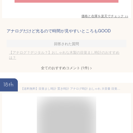
価格と在庫を
楽天
でチェック
>>
アナログだけど光るので時間が見やすいところもGOOD
回答された質問
【アナログ？デジタル？】おしゃれな木製の目覚まし時計のおすすめ
は？
全てのおすすめコメント
(
1
件)
>
18th
【送料無料】目覚まし時計 置き時計 アナログ時計 おしゃれ 大音量 目覚まし めざまし時計 寝坊防止 起きれる絶対 子供 男の子 女の子 レトロ アラームクロック ライト 連続秒針 置時計 卓上時計 ベル 小型 バックライト 10カラー ギフト プレゼント 贈り物 セール