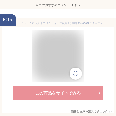
全てのおすすめコメント
(
1
件)
>
10th
セイコー クロック トラベラ クォーツ目覚まし時計 QQ638S ステップセコンド グレーメタリック塗装 アナログ SEIKO CLOCK 目覚し めざまし 小型 旅行用 コンパクト
この商品をサイトでみる
価格と在庫を
楽天
でチェック
>>