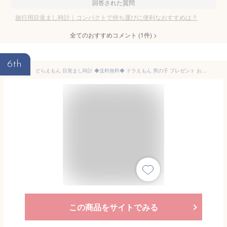
回答された質問
旅行用目覚まし時計｜コンパクトで持ち運びに便利なおすすめは？
全てのおすすめコメント
(
1
件)
>
6th
どらえもん 目覚まし時計 ◆送料無料◆ ドラえもん 男の子 プレゼント お誕生日 お祝い 内祝い 置時計 時計 子供部屋 キッズ セイコー キャラクター時計 キャラクタークロック セール OFF ショッピング 特価 激安 価格 送料込 【送料無料】【smtb-TK】
この商品をサイトでみる