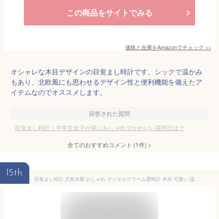
この商品をサイトでみる
価格と在庫を
Amazon
でチェック
>>
オシャレな木目デザインの目覚まし時計です。シックで温かみ
もあり、北欧風にも思わせるデザイン性と便利機能を備えたア
イテムなのでオススメします。
回答された質問
目覚まし時計｜中学生女子が喜ぶおしゃれでかわいい置時計は？
全てのおすすめコメント
(
1
件)
>
15th
目覚まし時計 天然木製 おしゃれ デジタルアラーム置時計 木目 可愛い 温度計 電池式 多機能 光センサー付き ベッドルーム リビング 持ち運び便利 (リアルウッド木目)