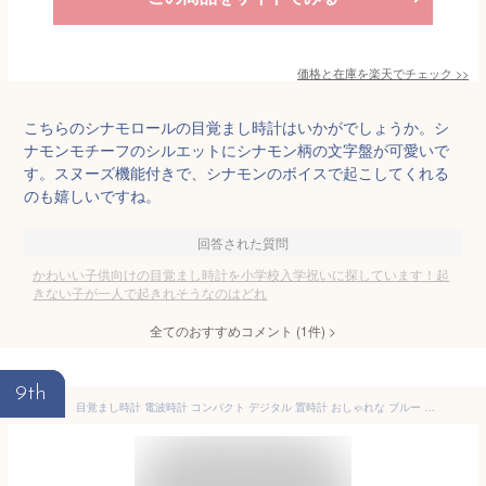
価格と在庫を
楽天
でチェック
>>
こちらのシナモロールの目覚まし時計はいかがでしょうか。シ
ナモンモチーフのシルエットにシナモン柄の文字盤が可愛いで
す。スヌーズ機能付きで、シナモンのボイスで起こしてくれる
のも嬉しいですね。
回答された質問
かわいい子供向けの目覚まし時計を小学校入学祝いに探しています！起
きない子が一人で起きれそうなのはどれ
全てのおすすめコメント
(
1
件)
>
9th
目覚まし時計 電波時計 コンパクト デジタル 置時計 おしゃれな ブルー 青 スヌーズ アラーム 日付 曜日 カレンダー 温度 湿度計 ライト付き 見やすい 大型液晶 セイコー トラベルクロック SEIKO 電波 置き時計 旅行用 目覚まし時計 (SCW17-P7701)