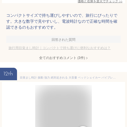
価格と在庫を
楽天
でチェック
>>
コンパクトサイズで持ち運びしやすいので、旅行にぴったりで
す。大きな数字で見やすいし、電波時計なので正確な時間を確
認できるのもおすすめです。
回答された質問
旅行用目覚まし時計｜コンパクトで持ち運びに便利なおすすめは？
全てのおすすめコメント
(
3
件)
>
12th
目覚まし時計 振動 強力 絶対起きれる 大音量 ベッドシェイカー バイブレーション デジタルミラー デジタル スヌーズ機能 クロック 寝坊 二度寝予防 バイブ 振動アラーム 調光 時計 卓上 おしゃれ【4月中旬入荷予約】