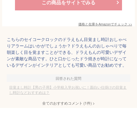
この商品をサイトでみる
価格と在庫を
Amazon
でチェック
>>
こちらのセイコークロックのドラえもん目覚まし時計おしゃべ
りアラームはいかがでしょうか？ドラえもんのおしゃべりで毎
朝楽しく目を覚ますことができる、ドラえもんの可愛いデザイ
ンが素敵な商品です。ひと口かじったドラ焼きが時計になって
いるデザインがインテリアとしても可愛い商品でお勧めです。
回答された質問
目覚まし時計【男の子用】小学校入学お祝いに！面白い仕掛けの目覚ま
し時計などおすすめは？
全てのおすすめコメント
(
1
件)
>