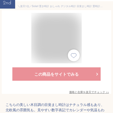
2nd
＼楽天1位／Solari 置き時計 おしゃれ デジタル時計 目覚まし時計 置時計 北欧 温度計 めざまし時計 時計 木目調 LED 目覚まし時計 デジタル コードレス 木 USB アラーム 木製 木目 新生活 アラーム 大音量 置時計 気温 日付 カレンダー
この商品をサイトでみる
価格と在庫を
楽天
でチェック
>>
こちらの美しい木目調の目覚まし時計はナチュラル感もあり、
北欧風の雰囲気も。見やすい数字表記でカレンダーや気温もわ