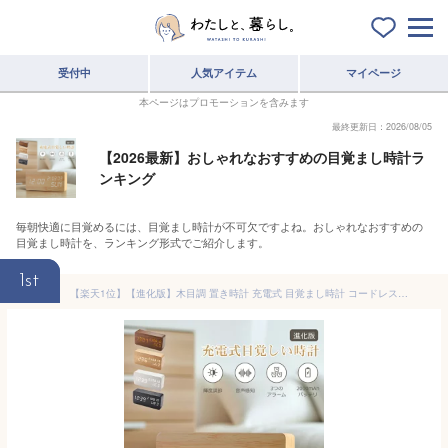
受付中
人気アイテム
マイページ
本ページはプロモーションを含みます
最終更新日：2026/08/05
【2026最新】おしゃれなおすすめの目覚まし時計ラ
ンキング
毎朝快適に目覚めるには、目覚まし時計が不可欠ですよね。おしゃれなおすすめの
目覚まし時計を、ランキング形式でご紹介します。
1st
【楽天1位】【進化版】木目調 置き時計 充電式 目覚まし時計 コードレス デジタル時計 置時計 アラーム 木製 部屋に馴染み おしゃれ 北欧 大音量 卓上 時計 LED表示 温度計 カレンダー 音感センサー インテリア かわいい コンパクト 結婚祝い 子供 プレゼント 送料無料