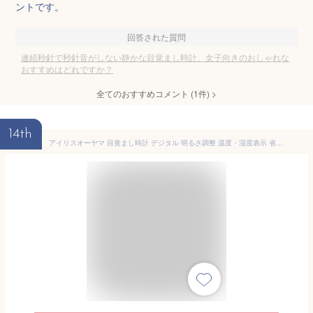
ントです。
回答された質問
連続秒針で秒針音がしない静かな目覚まし時計、女子向きのおしゃれな
おすすめはどれですか？
全てのおすすめコメント
(
1
件)
>
14th
アイリスオーヤマ 目覚まし時計 デジタル 明るさ調整 温度・湿度表示 省電力モード搭載 木目デザイン 多機能 ブラック 置き時計 ICW-01WH-B