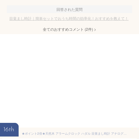
回答された質問
目覚まし時計｜簡単セットでおうち時間の効率化！おすすめを教えて！
全てのおすすめコメント
(
2
件)
>
16th
★ポイント2倍★天然木 アラームクロック ハダル 目覚まし時計 アナログ バックライト 置き時計 目覚まし 木製 北欧 置時計 コンパクト インテリア シンプル 光る 木目 レトロ 静か リビング おしゃれ 小さい かわいい ケース 一人 オシャレ モダン デザイン 人気