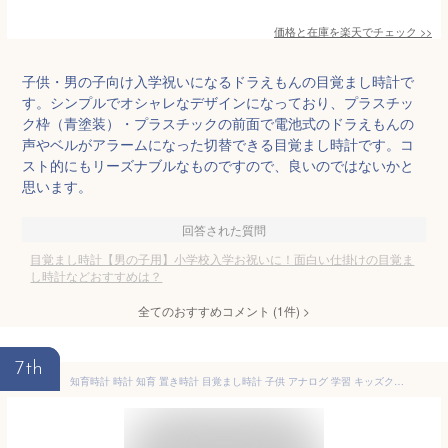
価格と在庫を
楽天
でチェック
>>
子供・男の子向け入学祝いになるドラえもんの目覚まし時計で
す。シンプルでオシャレなデザインになっており、プラスチッ
ク枠（青塗装）・プラスチックの前面で電池式のドラえもんの
声やベルがアラームになった切替できる目覚まし時計です。コ
スト的にもリーズナブルなものですので、良いのではないかと
思います。
回答された質問
目覚まし時計【男の子用】小学校入学お祝いに！面白い仕掛けの目覚ま
し時計などおすすめは？
全てのおすすめコメント
(
1
件)
>
7th
知育時計 時計 知育 置き時計 目覚まし時計 子供 アナログ 学習 キッズクロック キッズ 子ども タイマー 教育 置き型 卓上時計 知育玩具 かわいい おしゃれ 幼児 入園祝い プレゼント 男の子 女の子