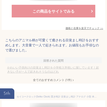
この商品をサイトでみる
価格と在庫を
楽天
でチェック
>>
こちらのアニマル柄が可愛くて癒される目覚まし時計をおすす
めします。大音量で一人で起きられます。お値段もお手頃なの
で選びました。
回答された質問
かわいい子供向けの目覚まし時計を小学校入学祝いに探しています！起
きない子が一人で起きれそうなのはどれ
全てのおすすめコメント
(
1
件)
>
5th
セイコークロック(Seiko Clock) 置き時計 目覚まし時計 アナログ 小型 本体サイズ:7.8×17.2×2.4cm QQ638S