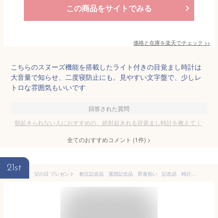
この商品をサイトでみる
価格と在庫を
楽天
でチェック
>>
こちらのスヌーズ機能を搭載したライト付きの目覚まし時計は
大音量で知らせ、二度寝防止にも。見やすい文字盤で、少しレ
トロな雰囲気もいいです
回答された質問
朝起きられない人におすすめの、絶対起きれる目覚まし時計を教えて！
全てのおすすめコメント
(
1
件)
>
21st
父の日 プレゼント 創立記念品 退団記念品 昇進祝い 記念品 時計 電波時計 日めくり 名入れ 名前入り 名入れ ワイヤレス充電機能付きクロック UV 送料無料