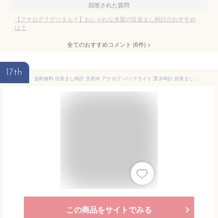
回答された質問
【アナログ？デジタル？】おしゃれな木製の目覚まし時計のおすすめ
は？
全てのおすすめコメント
(
6
件)
>
17th
送料無料 目覚まし時計 天然木 アナログ バックライト 置き時計 目覚まし 木製 クロック 置時計 コンパクト インテリア シンプル 光る 木目 レトロ 静か リビング 寝室 小さい ナチュラル おしゃれ 北欧 かわいい アラームクロック 家具 おしゃれ家具
この商品をサイトでみる