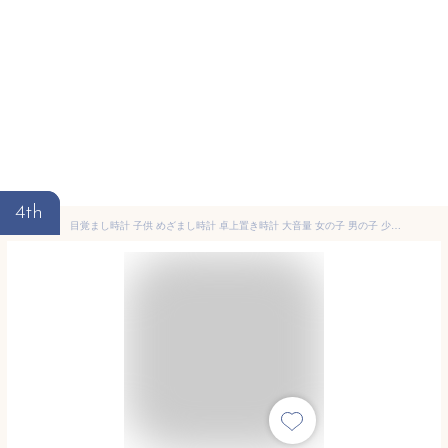
4th
目覚まし時計 子供 めざまし時計 卓上置き時計 大音量 女の子 男の子 少女 電池式時計 明かり 光 ベル アナログ 針時計 卓上時計 こども プレゼント 卓上時計 かわいい ウサギ ピンク 新生活応援