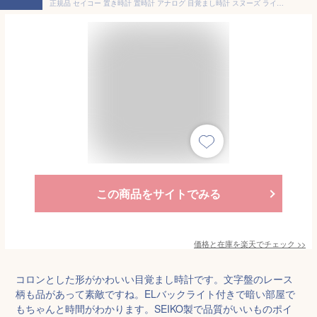
正規品 セイコー 置き時計 置時計 アナログ 目覚まし時計 スヌーズ ライト付き ELバックライト ELライト スイープ秒針 連続秒針 誕生日 女性 女の子 ギフト プレゼント ラッピング 洋室 寝室 子供部屋 かわいい 可愛い ゴールド系 ホワイト系 銅色 コッパー ピンク seiko
この商品をサイトでみる
価格と在庫を
楽天
でチェック
>>
コロンとした形がかわいい目覚まし時計です。文字盤のレース
柄も品があって素敵ですね。ELバックライト付きで暗い部屋で
もちゃんと時間がわかります。SEIKO製で品質がいいものポイ