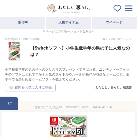
受付中
人気アイテム
マイページ
本ページはプロモーションを含みます
最終更新日：2026/08/06
1038
View
19
コメント
【Switchソフト】小学生低学年の男の子に人気なの
は？
小学校低学年の男の子へのクリスマスプレゼントで喜ばれる、ニンテンドースイッ
チのソフトはどれですか？人気のタイトルやルールや操作が簡単なゲームなど、低
学年でも楽しめるゲームソフトを教えてください。
わたしと、暮らし。編集部
1st
世界のアソビ大全51 Nintendo Switch HAC-P-AS7TA