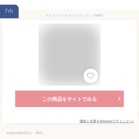
7th
ドラゴンドリル 小1コレクション -Switch
この商品をサイトでみる
価格と在庫を
Amazon
でチェック
>>
aualone(80代以上・男性)