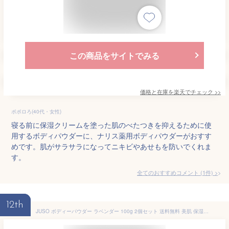
この商品をサイトでみる
価格と在庫を
楽天
でチェック
>>
ポポロろ(40代・女性)
寝る前に保湿クリームを塗った肌のべたつきを抑えるために使
用するボディパウダーに、ナリス薬用ボディパウダーがおすす
めです。肌がサラサラになってニキビやあせもを防いでくれま
す。
全てのおすすめコメント
(
1
件)
>
12th
JUSO ボディーパウダー ラベンダー 100g 2個セット 送料無料 美肌 保湿 石井五商店 広島 お土産