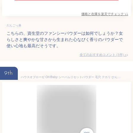
価格と在庫を
楽天
でチェック
>>
だんごっ鼻
こちらの、資生堂のファンシーパウダーは如何でしょうか？女
らしさと爽やかな甘さから生まれた心なびく香りのパウダーで
使い心地も最高だそうです。
全てのおすすめコメント
(
1
件)
>
9th
ハウスオブローゼ Oh!Baby シーバムリセットパウダー 毛穴 テカリ ひんやり 温泉水成分配合 6g