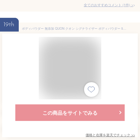
全てのおすすめコメント
(
1
件)
>
19th
ボディパウダー 無添加 QUON クオン シグナライザー ボディパウダー 50g 購入金額別特典あり オーガニック 正規品 ボディケア あせも 汗 天然 ナチュラル ノンケミカル 自然
この商品をサイトでみる
価格と在庫を
楽天
でチェック
>>