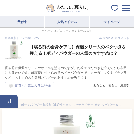
受付中
人気アイテム
マイページ
本ページはプロモーションを含みます
最終更新日：2026/05/25
4786
View
38
コメント
【寝る前の全身ケアに】保湿クリームのベタつきを
抑える！ボディパウダーの人気のおすすめは？
寝る前に保湿クリームやオイルを塗るのですが、お粉でべたつきを抑えてから布団
に入りたいです。就寝時に付けられるベビーパウダーで、オーガニックやプチプラ
など、おすすめの全身用パウダーのおすすめを教えて！
わたしと、暮らし。編集部
1st
ボディパウダー 無添加 QUON クオン シグナライザー ボディパウダー 50g 購入金額別特典あり オーガニック 正規品 ボディケア あせも 汗 天然 ナチュラル ノンケミカル 自然