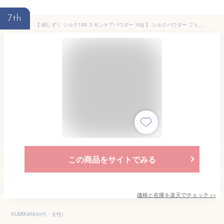
7th
【 絹しずく シルク100 スキンケアパウダー 10g 】 シルクパウダー フェイスパウダー ボディパウダー ボディーパウダー 仕上げパウダー すっぴんパウダー すっぴん 隠し シルク100％ 皮脂 汗 テカリ防止 さらさら サラサラ bodypowder 化粧品 コスメ 日本製 生協 公式
この商品をサイトでみる
価格と在庫を
楽天
でチェック
>>
KUMIKAN(40代・女性)