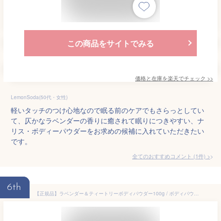
この商品をサイトでみる
価格と在庫を
楽天
でチェック
>>
LemonSoda(50代・女性)
軽いタッチのつけ心地なので眠る前のケアでもさらっとしてい
て、仄かなラベンダーの香りに癒されて眠りにつきやすい、ナ
リス・ボディーパウダーをお求めの候補に入れていただきたい
です。
全てのおすすめコメント
(
1
件)
>
6th
【正規品】ラベンダー＆ティートリーボディパウダー100g / ボディパウダー オーガニック サラサラ 汗ケア 汗 スキンケア パウダー 粉 無着色 ラベンダー ティートリー カレンデュラ ニールズヤード ニールズヤードレメディーズ