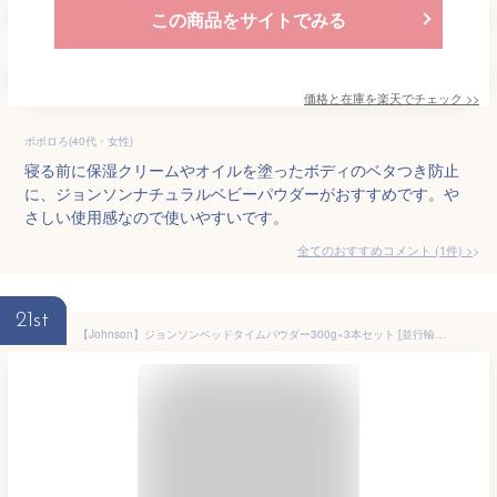
この商品をサイトでみる
価格と在庫を
楽天
でチェック
>>
ポポロろ(40代・女性)
寝る前に保湿クリームやオイルを塗ったボディのベタつき防止
に、ジョンソンナチュラルベビーパウダーがおすすめです。や
さしい使用感なので使いやすいです。
全てのおすすめコメント
(
1
件)
>
21st
【Johnson】ジョンソンベッドタイムパウダー300g×3本セット [並行輸入品]