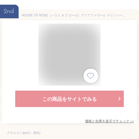
2nd
HOUSE OF ROSE（ハウス オブ ローゼ）アクアファヴール マリンハーブスパ ボディパウダー 47g 皮脂や汗を吸着し、さらさらの使用感です。 澄んだ水をイメージした透明感のあるアクアティックノートの香り。 【挨拶・内祝】【父の日・母の日】【HLS_DU】38322
この商品をサイトでみる
価格と在庫を
楽天
でチェック
>>
グラスマン(60代・男性)