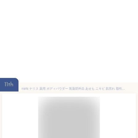
11th
naris ナリス 薬用 ボディパウダー 医薬部外品 あせも ニキビ 肌荒れ 脂性肌 フローラルな香り 50g[ギフトラッピング対応]