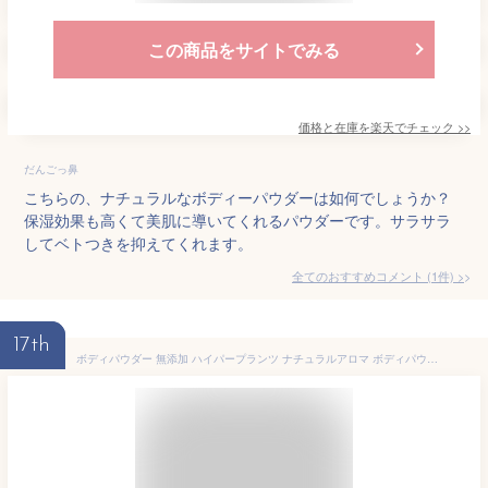
この商品をサイトでみる
価格と在庫を
楽天
でチェック
>>
だんごっ鼻
こちらの、ナチュラルなボディーパウダーは如何でしょうか？
保湿効果も高くて美肌に導いてくれるパウダーです。サラサラ
してベトつきを抑えてくれます。
全てのおすすめコメント
(
1
件)
>
17th
ボディパウダー 無添加 ハイパープランツ ナチュラルアロマ ボディパウダー S 購入金額別特典あり オーガニック 正規品 天然 ナチュラル ノンケミカル 自然 汗 あせも サラサラ