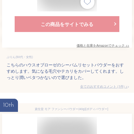
この商品をサイトでみる
価格と在庫を
Amazon
でチェック
>>
ぷりん(50代・女性)
こちらのハウスオブローゼのシーバムリセットパウダーをおす
すめします。気になる毛穴やテカリをカバーしてくれます。し
っとり潤いベタつかないので選びました。
全てのおすすめコメント
(
1
件)
>
10th
資生堂 モア ファンシーパウダー(40g)[ボディパウダー]