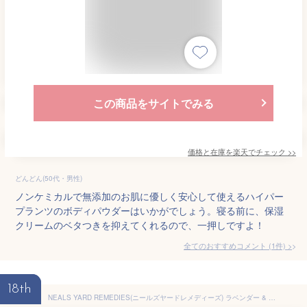
この商品をサイトでみる
価格と在庫を
楽天
でチェック
>>
どんどん(50代・男性)
ノンケミカルで無添加のお肌に優しく安心して使えるハイパー
プランツのボディパウダーはいかがでしょう。寝る前に、保湿
クリームのベタつきを抑えてくれるので、一押しですよ！
全てのおすすめコメント
(
1
件)
>
18th
NEALS YARD REMEDIES(ニールズヤードレメディーズ) ラベンダー & ティートリー ボディパウダー ラベンダー & ティートリー 100グラム (x 1)