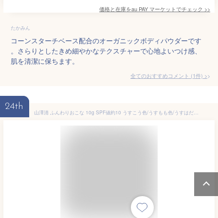
価格と在庫を
au PAY マーケット
でチェック
>>
たかみん
コーンスターチベース配合のオーガニックボディパウダーです
。さらりとしたきめ細やかなテクスチャーで心地よいつけ感、
肌を清潔に保ちます。
全てのおすすめコメント
(
1
件)
>
24th
山澤清 ふんわりおこな 10g SPF値約10 うすこう色/うすもも色/うすはだ色 オーガニック パフ付き ルースパウダー 天花粉 ハーブ 天然 敏感肌 ルース パウダー お粉 無添加 化粧品 おしろい メイク フェースパウダー ボディパウダー UVケア 紫外線