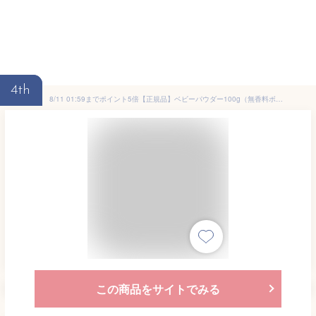
4th
8/11 01:59までポイント5倍【正規品】ベビーパウダー100g（無香料ボディパウダー） / 赤ちゃん ベビー 赤ちゃん用品 ベビー用品 新生児 ボディパウダー オーガニック スキンケア パウダー 粉 汗ケア 汗 ケア用品 無香料 ニールズヤード ニールズヤードレメディーズ
この商品をサイトでみる