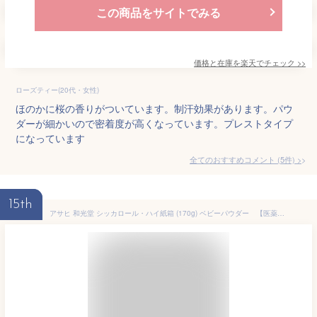
この商品をサイトでみる
価格と在庫を
楽天
でチェック
>>
ローズティー(20代・女性)
ほのかに桜の香りがついています。制汗効果があります。パウ
ダーが細かいので密着度が高くなっています。プレストタイプ
になっています
全てのおすすめコメント
(
5
件)
>
15th
アサヒ 和光堂 シッカロール・ハイ紙箱 (170g) ベビーパウダー 【医薬部外品】