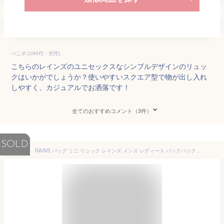
ぺこポコ(40代・女性)
こちらのレインズのユニセックスなシンプルデザインのリュッ
クはいかがでしょうか？使いやすいスクエア型で物が出し入れ
しやすく、カジュアルでお洒落です！
全てのおすすめコメント（3件）
SOLD
RAINS バッグ ミニ リュック レインズ メンズ レディース バックパックミニ おしゃれ 防水 撥水 ブランド BACKPACKMINI 通勤 通学 ビジネス カジュアル A4サイズ ブラック 黒 ブルー 青 グレー カーキ 緑 ネイビー レッド 赤 イエロー 黄 カラフル ギフト 2020 秋 冬 秋冬