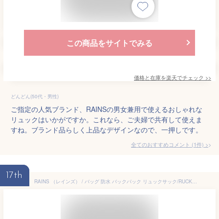
この商品をサイトでみる
価格と在庫を
楽天
でチェック
>>
どんどん(50代・男性)
ご指定の人気ブランド、RAINSの男女兼用で使えるおしゃれな
リュックはいかがですか。これなら、ご夫婦で共有して使えま
すね。ブランド品らしく上品なデザインなので、一押しです。
全てのおすすめコメント
(
1
件)
>
17th
RAINS （レインズ） / バッグ 防水 バックパック リュックサック/RUCKSACK - BLACK / 53213-1-04209 99