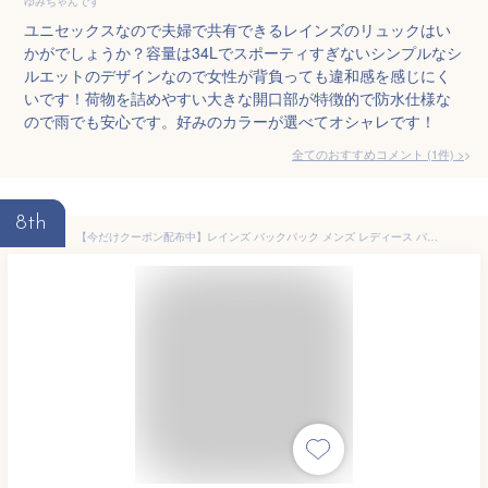
ゆみちゃんです
ユニセックスなので夫婦で共有できるレインズのリュックはい
かがでしょうか？容量は34Lでスポーティすぎないシンプルなシ
ルエットのデザインなので女性が背負っても違和感を感じにく
いです！荷物を詰めやすい大きな開口部が特徴的で防水仕様な
ので雨でも安心です。好みのカラーが選べてオシャレです！
全てのおすすめコメント
(
1
件)
>
8th
【今だけクーポン配布中】レインズ バックパック メンズ レディース バックパック ミニ RAINS BACKPACK MINI 12800 ユニセックス 9L カバン リュック ブランド シンプル ロゴ カジュアル 通勤 通学 プレゼント 防水 雨 梅雨 おでかけ 人気 ブラック 黒 グレー