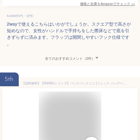
価格と在庫を
Amazon
でチェック
>>
kuraki(50代・女性)
2wayで使えるこちらはいかがでしょうか。スクエア型で高さが
短めなので、女性がハンドルで手持ちをした際床などで底を引
きずらずに済みます。フラップは開閉しやすいフック仕様です
。
全てのおすすめコメント（2件）
5th
【送料無料】【RAINS/レインズ】バックパックミニ [リュック バッグパック 防水 撥水 おしゃれ 小さめ 北欧 シンプル メンズ レディース コンパクト 通勤 通学 A4 ギフト プレゼント]【10％オフLINEクーポン】