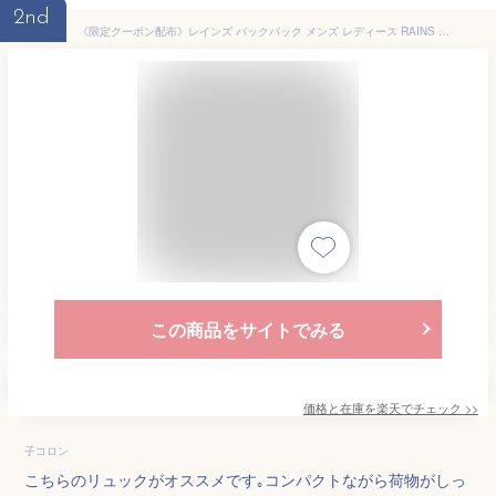
2nd
《限定クーポン配布》レインズ バックパック メンズ レディース RAINS クラシック バックパック ユニセックス 13L カバン リュック ブランド シンプル ロゴ カジュアル 通勤 通学 プレゼント 防水 雨 梅雨 おでかけ 人気 ブラック 黒 グレー ネイビー グリーン
この商品をサイトでみる
価格と在庫を
楽天
でチェック
>>
子コロン
こちらのリュックがオススメです｡コンパクトながら荷物がしっ