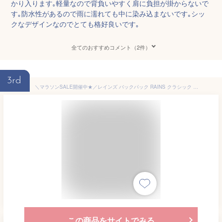
かり入ります｡軽量なので背負いやすく肩に負担が掛からないで
す｡防水性があるので雨に濡れても中に染み込まないです｡シッ
クなデザインなのでとても格好良いです｡
全てのおすすめコメント（2件）
3rd
＼マラソンSALE開催中★／レインズ バックパック RAINS クラシック バックパック メンズ レディース ブラック 黒 グレー ネイビー グリーン ブラウン CLASSIC BACKPACK 12200 ユニセックス 13L カバン リュック ブランド シンプル ロゴ カジュアル 通勤 通学
この商品をサイトでみる