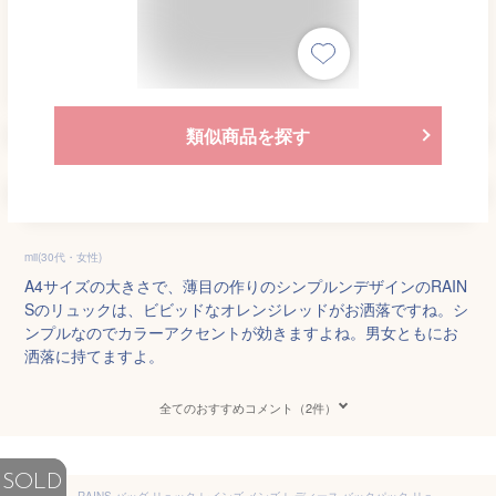
類似商品を探す
mii(30代・女性)
A4サイズの大きさで、薄目の作りのシンプルンデザインのRAIN
Sのリュックは、ビビッドなオレンジレッドがお洒落ですね。シ
ンプルなのでカラーアクセントが効きますよね。男女ともにお
洒落に持てますよ。
全てのおすすめコメント（2件）
SOLD
RAINS バッグ リュック レインズ メンズ レディース バックパック リュックサック スクエア おしゃれ 防水 撥水 ブランド BACKPACK 通勤 通学 ビジネス カジュアル ブラック 黒 ブルー 青 グレー カーキ 緑 ネイビー レッド 赤 イエロー 黄 カラフル ギフト 2020 秋 冬 秋冬