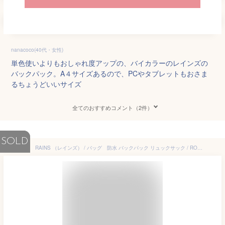
nanacoco(40代・女性)
単色使いよりもおしゃれ度アップの、バイカラーのレインズの
バックパック。A４サイズあるので、PCやタブレットもおさま
るちょうどいいサイズ
全てのおすすめコメント（2件）
SOLD
RAINS （レインズ） / バッグ 防水 バックパック リュックサック / ROLLTOP RUCKSACK - BLACK / 53209-1-03408 99/ 防水バックパック 防水リュックサック メンズ レディース かわいい 通勤 通学 ママバッグ ママリュック レーンズ おしゃれ 使いやすい 黒 ブラック【t79】