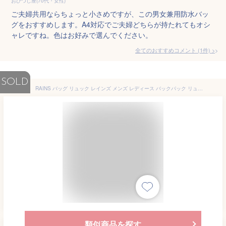
おひつじ座(70代・女性)
ご夫婦共用ならちょっと小さめですが、この男女兼用防水バッ
グをおすすめします。A4対応でご夫婦どちらが持たれてもオシ
ャレですね。色はお好みで選んでください。
全てのおすすめコメント
(
1
件)
>
SOLD
RAINS バッグ リュック レインズ メンズ レディース バックパック リュックサック スクエア 北欧 おしゃれ 防水 撥水 ブランド BACKPACK 通勤 通学 ビジネス カジュアル ブラック 黒 ブルー 青 グレー カーキ 緑 ネイビー レッド 赤 イエロー 黄 カラフル 2022 冬 春 春夏
類似商品を探す