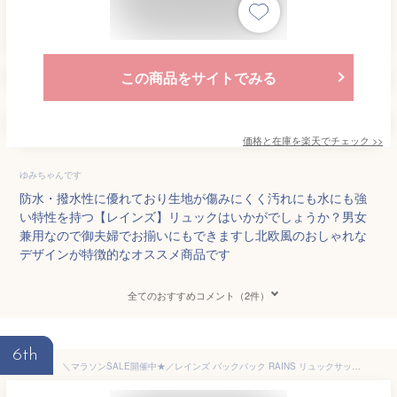
この商品をサイトでみる
価格と在庫を
楽天
でチェック
>>
ゆみちゃんです
防水・撥水性に優れており生地が傷みにくく汚れにも水にも強
い特性を持つ【レインズ】リュックはいかがでしょうか？男女
兼用なので御夫婦でお揃いにもできますし北欧風のおしゃれな
デザインが特徴的なオススメ商品です
全てのおすすめコメント（2件）
6th
＼マラソンSALE開催中★／レインズ バックパック RAINS リュックサックラージ メンズ レディース ブラック 黒 ネイビー ブラウン RUCKSACK LARGE 13630 ユニセックス 13L カバン リュック ブランド シンプル ロゴ カジュアル 通勤 通学 プレゼント 防水 雨 梅雨