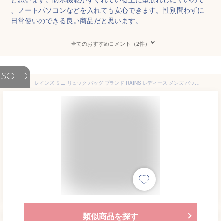
、ノートパソコンなどを入れても安心できます。性別問わずに
日常使いのできる良い商品だと思います。
全てのおすすめコメント（2件）
SOLD
レインズ ミニ リュック バッグ ブランド RAINS レディース メンズ バックパック バックパックミニ リュックサック おしゃれ 防水 撥水 a4 通勤 通学 ビジネス カジュアル ブラック 黒 ブルー 青 グリーン 緑 鞄 かばん BACKPACKMINI 2022 冬 春 春夏
類似商品を探す