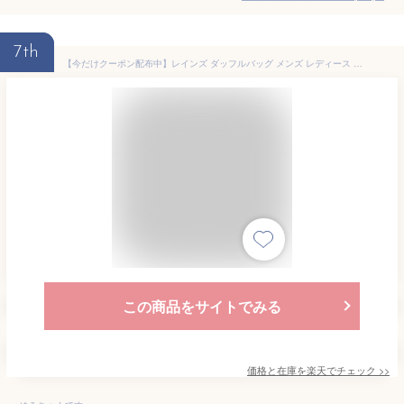
7th
【今だけクーポン配布中】レインズ ダッフルバッグ メンズ レディース ダッフルバッグ スモール RAINS DUFFEL BAG SMALL 13360 ユニセックス 34L カバン リュックサック バックパック ブランド シンプル 旅行 アウトドア ロゴ カジュアル ジム 運動 部活 プレゼント
この商品をサイトでみる
価格と在庫を
楽天
でチェック
>>