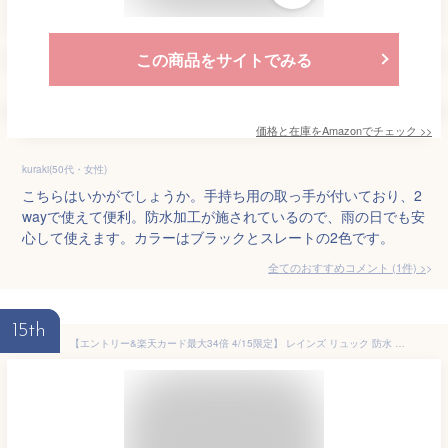
この商品をサイトでみる
価格と在庫を
Amazon
でチェック
>>
kuraki(50代・女性)
こちらはいかがでしょうか。手持ち用の取っ手が付いており、2
wayで使えて便利。防水加工が施されているので、雨の日でも安
心して使えます。カラーはブラックとスレートの2色です。
全てのおすすめコメント
(
1
件)
>
15th
【エントリー&楽天カード最大34倍 4/15限定】 レインズ リュック 防水 撥水 RAINS バックパック Backpack Mini リュックサック 通学 通勤 A4 B4 デイパック バッグ スクエア 薄型 かぶせ メンズ レディース 1280