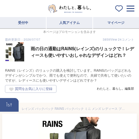
受付中
人気アイテム
マイページ
本ページはプロモーションを含みます
最終更新日：2026/07/07
3859
View
24
コメント
雨の日の通勤はRAINS(レインズ)のリュックで！レデ
ィースも使いやすいおしゃれなデザインはどれ？
RAINS（レインズ）のリュックの購入を検討しています。RAINSのバッグはどれも
デザインがシンプルでかつ、雨でも使えて便利なので、夫婦で共有して使いたいの
ですが、レディースにも使いやすいデザインはどれですか？
わたしと、暮らし。編集部
1st
レインズ バックパック RAINS バックパック ミニ メンズ レディース ブラック 黒 グレー ネイビー グリーン ブラウン BACKPACK MINI 12800 ユニセックス 9L カバン リュック ブランド シンプル ロゴ カジュアル 防水