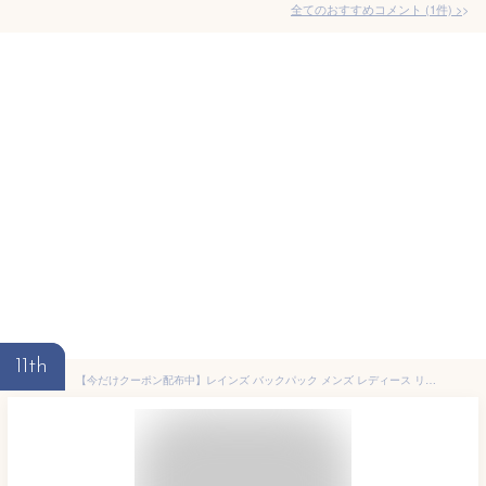
全てのおすすめコメント
(
1
件)
>
11th
【今だけクーポン配布中】レインズ バックパック メンズ レディース リュックサックラージ RAINS RUCKSACK LARGE 13630 ユニセックス 13L カバン リュック ブランド シンプル ロゴ カジュアル 通勤 通学 プレゼント 防水 雨 梅雨 おでかけ 人気 ブラック 黒