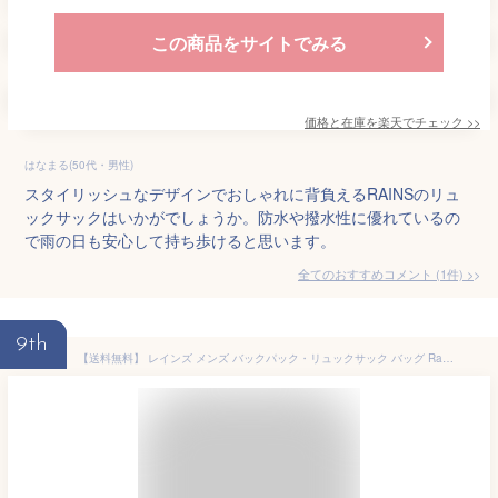
この商品をサイトでみる
価格と在庫を
楽天
でチェック
>>
はなまる(50代・男性)
スタイリッシュなデザインでおしゃれに背負えるRAINSのリュ
ックサックはいかがでしょうか。防水や撥水性に優れているの
で雨の日も安心して持ち歩けると思います。
全てのおすすめコメント
(
1
件)
>
9th
【送料無料】 レインズ メンズ バックパック・リュックサック バッグ Rains Trail Rucksack Green