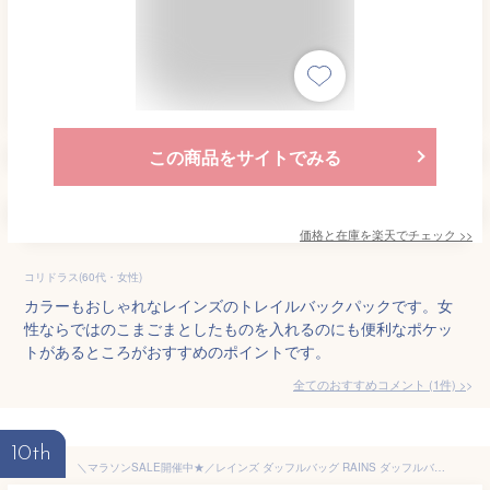
この商品をサイトでみる
価格と在庫を
楽天
でチェック
>>
コリドラス(60代・女性)
カラーもおしゃれなレインズのトレイルバックパックです。女
性ならではのこまごまとしたものを入れるのにも便利なポケッ
トがあるところがおすすめのポイントです。
全てのおすすめコメント
(
1
件)
>
10th
＼マラソンSALE開催中★／レインズ ダッフルバッグ RAINS ダッフルバッグ スモール メンズ レディース ブラック 黒 イエロー ブラウン DUFFEL BAG SMALL 13360 ユニセックス 34L カバン リュックサック バックパック ブランド シンプル 旅行 アウトドア ロゴ