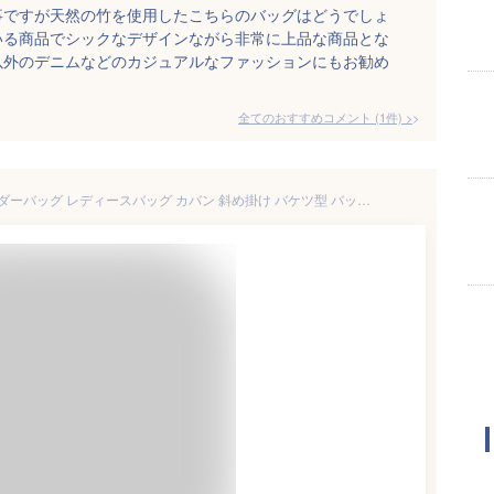
事ですが天然の竹を使用したこちらのバッグはどうでしょ
いる商品でシックなデザインながら非常に上品な商品とな
以外のデニムなどのカジュアルなファッションにもお勧め
全てのおすすめコメント
(
1
件)
>
かごバッグ 巾着 バッグ ショルダーバッグ レディースバッグ カバン 斜め掛け バケツ型 バッグ 籠バッグ ハンドバッグ 小さめ 軽量 カゴバッグ 手提げ 夏バッグ 軽い 浴衣バッグ 大人 可愛い 編みバッグ 浴衣 バッグ ナチュラル カジュアル おしゃれ