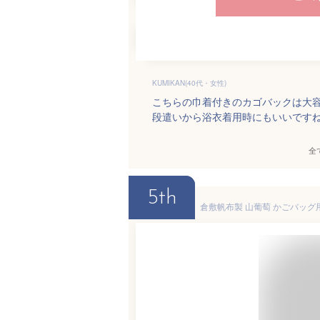
KUMIKAN(40代・女性)
こちらの巾着付きのカゴバックは大
段遣いから浴衣着用時にもいいです
全
5th