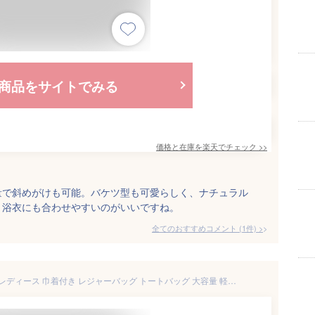
商品をサイトでみる
価格と在庫を
楽天
でチェック
>>
量で斜めがけも可能。バケツ型も可愛らしく、ナチュラル
、浴衣にも合わせやすいのがいいですね。
全てのおすすめコメント
(
1
件)
>
最強配送 送料無料 かごバッグ レディース 巾着付き レジャーバッグ トートバッグ 大容量 軽量 手提げ ハンドバッグ お花見