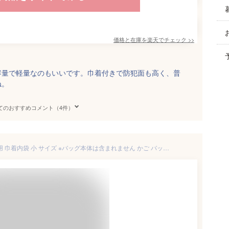
価格と在庫を
楽天
でチェック
>>
容量で軽量なのもいいです。巾着付きで防犯面も高く、普
ね。
てのおすすめコメント（4件）
倉敷帆布製 山葡萄 かごバッグ用 巾着内袋 小 サイズ ※バッグ本体は含まれません かご バッグ 落とし込み用 巾着袋 おしゃれ 大人 カゴバッグ 籠バッグ バッグ カゴ 山ぶどう 帆布 浴衣 国産 /帆布 (11号) バッグインバッグ インナーバッグ 巾着 袋 ポーチ バッグ 無地