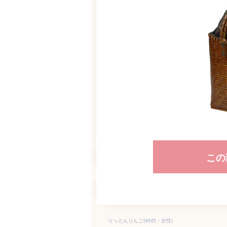
この
りっとんりんご(40代・女性)