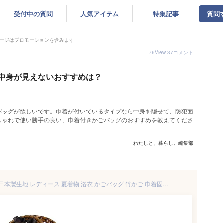
受付中の質問
人気アイテム
特集記事
質問
ージはプロモーションを含みます
76
View
37
コメント
中身が見えないおすすめは？
バッグが欲しいです。巾着が付いているタイプなら中身を隠せて、防犯面
しゃれで使い勝手の良い、巾着付きかごバッグのおすすめを教えてくださ
わたしと、暮らし。編集部
竹籠バッグ 大島紬 巾着バッグ 日本製生地 レディース 夏着物 浴衣 かごバッグ 竹かご 巾着固定 トートバッグ 本革持ち手 大容量 マチ広 3サイズ展開（大・中・小） 伝統工芸 浴衣バッグ 和装小物 ギフト