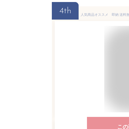
4th
この