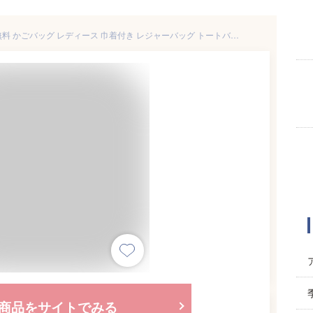
人気商品オススメ 即納 送料無料 かごバッグ レディース 巾着付き レジャーバッグ トートバッグ 大容量 軽量 手提げ ハンドバッグ お花見
商品をサイトでみる