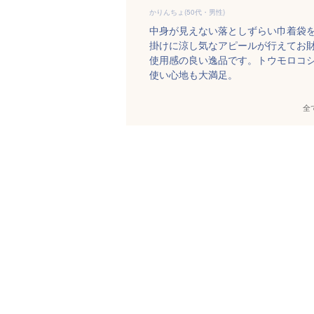
かりんちょ(50代・男性)
中身が見えない落としずらい巾着袋
掛けに涼し気なアピールが行えてお
使用感の良い逸品です。トウモロコ
使い心地も大満足。
全