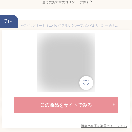
全てのおすすめコメント（2件）
7th
かごバッグ トート ミニバッグ フリル グレープハンドル リボン 手提げ おでかけ 買い物 旅行 ビーチ 夏 海 祭り ピクニック 軽量 雑材 麦わら ストロー キレイめ 上品 可愛い 留め具付き カジュアル 誕生日 プレゼント ギフト 母の日 6524861
この商品をサイトでみる
価格と在庫を
楽天
でチェック
>>