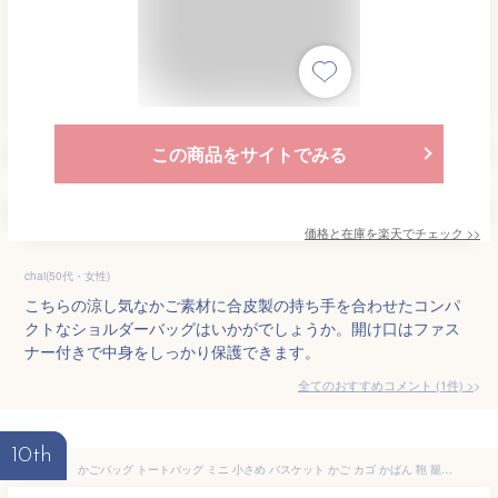
この商品をサイトでみる
価格と在庫を
楽天
でチェック
>>
chai(50代・女性)
こちらの涼し気なかご素材に合皮製の持ち手を合わせたコンパ
クトなショルダーバッグはいかがでしょうか。開け口はファス
ナー付きで中身をしっかり保護できます。
全てのおすすめコメント
(
1
件)
>
10th
かごバッグ トートバッグ ミニ 小さめ バスケット かご カゴ かばん 鞄 籠 洗える かご カゴ ラタン風 ハンドル付き ユティル ナイール UTILE Sサイズ ナチュラル ベージュ おしゃれ かご風