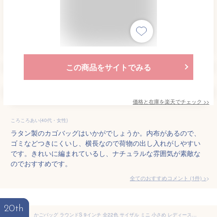
この商品をサイトでみる
価格と在庫を
楽天
でチェック
>>
ころころあい(40代・女性)
ラタン製のカゴバッグはいかがでしょうか。内布があるので、
ゴミなどつきにくいし、横長なので荷物の出し入れがしやすい
です。きれいに編まれているし、ナチュラルな雰囲気が素敵な
のでおすすめです。
全てのおすすめコメント
(
1
件)
>
20th
かごバッグ ラウンドS 9インチ 全22色 サイザル ミニ 小さめ レディース カゴバッグ 籠バッグ かご バッグ 大人 可愛い 上品 浴衣 トート 鞄 プレゼント プチギフト 夏 春 おしゃれ 旅行 買いまわり ポイント消化 かごばっく カゴバック