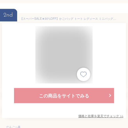
2nd
【スーパーSALE★30%OFF】かごバッグ トート レディース ミニバッグ レディース かごバッグ ミニ スクエア型 2WAY ミニショルダーバッグ 斜めがけかわいい 軽量 軽い シンプル ペーパー素材 小さめ ギフト 夏バッグ 浴衣 お祭り 花火大会 手持ち かご プレゼント
この商品をサイトでみる
価格と在庫を
楽天
でチェック
>>
だんごっ鼻