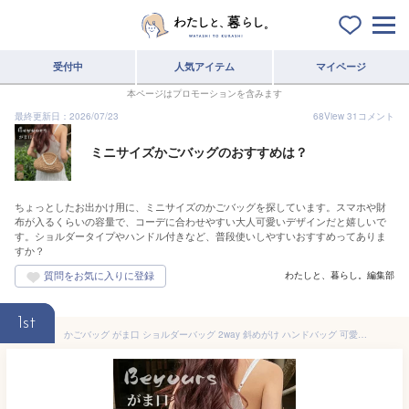
受付中
人気アイテム
マイページ
本ページはプロモーションを含みます
最終更新日：2026/07/23
68
View
31
コメント
ミニサイズかごバッグのおすすめは？
ちょっとしたお出かけ用に、ミニサイズのかごバッグを探しています。スマホや財
布が入るくらいの容量で、コーデに合わせやすい大人可愛いデザインだと嬉しいで
す。ショルダータイプやハンドル付きなど、普段使いしやすいおすすめってありま
すか？
わたしと、暮らし。編集部
1st
かごバッグ がま口 ショルダーバッグ 2way 斜めがけ ハンドバッグ 可愛い Mini Bag 編み込み 軽量 30代 40代 50代 60代 母の日 レディース 春夏 ギフト 贈り物 女性 プレゼント 誕生日