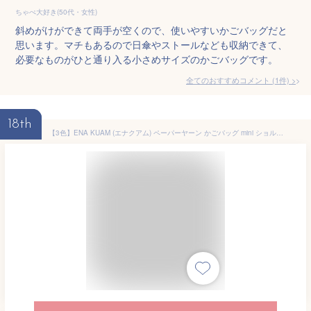
ちゃぺ大好き(50代・女性)
斜めがけができて両手が空くので、使いやすいかごバッグだと
思います。マチもあるので日傘やストールなども収納できて、
必要なものがひと通り入る小さめサイズのかごバッグです。
全てのおすすめコメント
(
1
件)
>
18th
【3色】ENA KUAM (エナクアム) ペーパーヤーン かごバッグ mini ショルダー バッグ [24SKU008] レディース ポシェット サコッシュ 麦わら ストロー 肩掛け 斜めがけ 夏 サマーカバン 鞄 ミニ 小さめ 小さい 天然素材 本革 レザー かわいい シンプル おしゃれ ハンドメイド