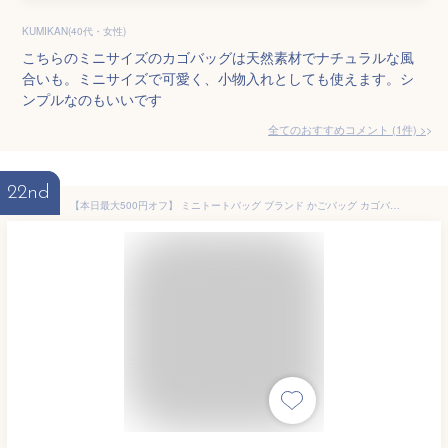
KUMIKAN(40代・女性)
こちらのミニサイズのカゴバッグは天然素材でナチュラルな風
合いも。ミニサイズで可愛く、小物入れとしても使えます。シ
ンプルなのもいいです
全てのおすすめコメント
(
1
件)
>
22nd
【本日最大500円オフ】 ミニトートバッグ ブランド かごバッグ カゴバッグ 籠バッグ バッグ 浴衣バッグ 小さめ トートバッグ レディース 軽量 通勤バッグ ミニバッグ ミニトート ストローバッグ 大人 ハンドバッグ かわいい 大容量 プレゼント ギフト 夏