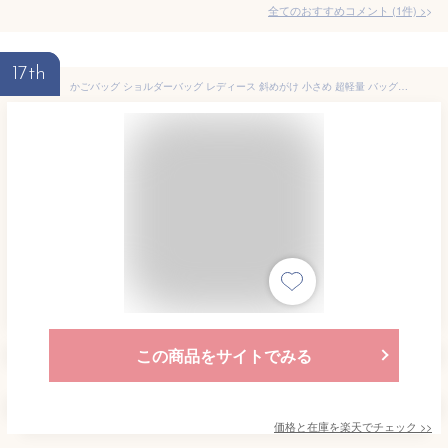
全てのおすすめコメント
(
1
件)
>
17th
かごバッグ ショルダーバッグ レディース 斜めがけ 小さめ 超軽量 バッグ 大人 ミニバッグ カゴバッグ ショルダー付き バスケット スクエアバッグ 夏バッグ ミニショルダー カゴバッグ おしゃれかわいい プレゼント ナチュラル 夏 海 トレンド 浴衣 夏休み
この商品をサイトでみる
価格と在庫を
楽天
でチェック
>>