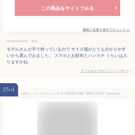
この商品をサイトでみる
価格と在庫を
楽天
でチェック
>>
nanacoco(40代・女性)
モデルさんが手で持っているので サイズ感がとても分かりやす
いから選んでみました。 スマホとお財布とハンカチ ぐらいは入
りますかね
全てのおすすめコメント
(
1
件)
>
23rd
Letra レトラ メルカドバッグ S “CROSS LINE / MINI CHECK” mcheck-cline-s チャーム かごバッグ マルシェバッグ A4 丈夫 耐久性 水洗い クエア型 軽量 アウトドア レジャー チェック マチ付き 【クーポン対象】