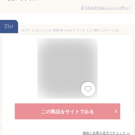
全てのおすすめコメント
(
1
件)
>
21st
ホグラ ミニかごバッグ 舟形 M メルカド バッグ ミニ mini ミニトート おしゃれ 籠バッグ カゴバック かごバック 草編み 浴衣 北欧 天然素材 壁掛け シンプル バングラデシュ 水草 シーグラス 手編み 手作り ハンドメイド 編みかご
この商品をサイトでみる
価格と在庫を
楽天
でチェック
>>