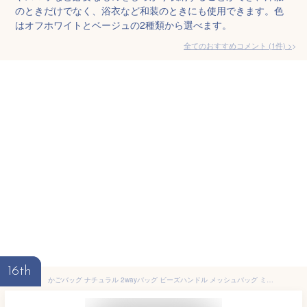
のときだけでなく、浴衣など和装のときにも使用できます。色
はオフホワイトとベージュの2種類から選べます。
全てのおすすめコメント
(
1
件)
>
16th
かごバッグ ナチュラル 2wayバッグ ビーズハンドル メッシュバッグ ミニバッグ カゴバック トートバッグ レディース ストローバッグ 籠 ショルダーバッグ 手提げ 斜め掛け リゾート 麦わらバッグ サマーバッグ 海 海外旅行 カジュアル ミニバッグ 軽い 軽量 送料無料