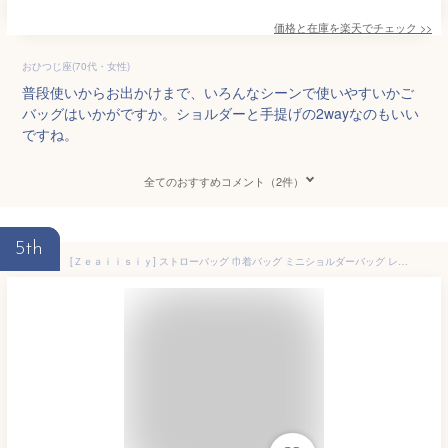
価格と在庫を
楽天
でチェック
>>
おひつじ座(70代・女性)
普段使いからお出かけまで、いろんなシーンで使いやすいかご
バッグはいかがですか。ショルダーと手提げの2wayなのもいい
ですね。
全てのおすすめコメント（2件）
5th
[Ｚｅａｉｉｓｉｙ] ストローバッグ 巾着バッグ ミニショルダーバッグ レディース 軽い 夏 かわいい（花）