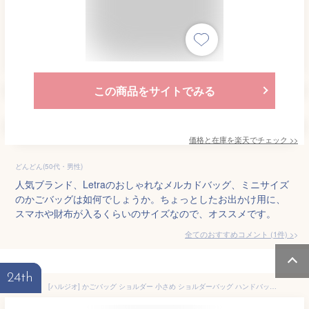
この商品をサイトでみる
価格と在庫を
楽天
でチェック
>>
どんどん(50代・男性)
人気ブランド、Letraのおしゃれなメルカドバッグ、ミニサイズ
のかごバッグは如何でしょうか。ちょっとしたお出かけ用に、
スマホや財布が入るくらいのサイズなので、オススメです。
全てのおすすめコメント
(
1
件)
>
24th
[ハルジオ] かごバッグ ショルダー 小さめ ショルダーバッグ ハンドバッグ 2WAY レディース 浴衣バッグ 編みバッグ カゴバッグ 軽量 ミニ バンブーハンドル 竹 持ち手 バック かばん おしゃれ かわいい 浴衣 袴 和装 人気 トレンド