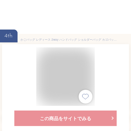
4th
かごバッグ レディース 2way ハンドバッグ ショルダーバッグ カゴバッグ 春 夏 かばん 小さめ サマーバッグ カジュアル おしゃれ 斜め掛け かわいい 軽量 編み込み ミニショルダー おしゃれ 旅行 誕生日 母の日 プレゼント 送料無料
この商品をサイトでみる