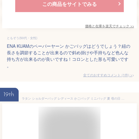
この商品をサイトでみる
価格と在庫を
楽天
でチェック
>>
ともぞう(50代・女性)
ENA KUAMのペーパーヤーン かごバッグはどうでしょう？紐の
長さを調節することが出来るので斜め掛けや手持ちなど色んな
持ち方が出来るのが良いですね！コロンとした形も可愛いです
。
全てのおすすめコメント
(
1
件)
>
19th
ラタン ショルダーバッグ レディース かごバッグ ミニバッグ 夏 母の日 浴衣 軽やか ナチュラル 手編み 斜めがけ お出かけ コンパクト ブラウン アタバッグ 軽量 小さめ カゴ バック バッグ 小さいバッグ おしゃれ シンプル アジアン