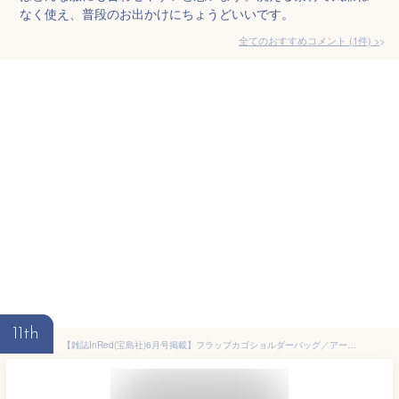
なく使え、普段のお出かけにちょうどいいです。
全てのおすすめコメント
(
1
件)
>
11th
【雑誌InRed(宝島社)6月号掲載】フラップカゴショルダーバッグ／アー・ヴェ・ヴェ（a.v.v）