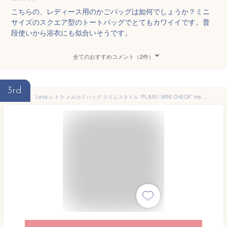
こちらの、レディース用のかごバッグは如何でしょうか？ミニ
サイズのスクエア型のトートバッグでとてもカワイイです。普
段使いから浴衣にも似合いそうです。
全てのおすすめコメント（2件）
3rd
Letra レトラ メルカドバッグ スリムスタイル “PLAIN / MINI CHECK” mercadobucket-sl レディース かごバッグ マルシェバッグ チャーム ロングハンドル 肩掛け 軽量 丈夫 耐久性 水洗い スクエア型【クーポン対象】