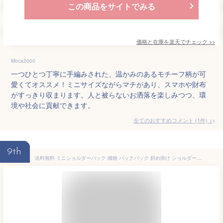
この商品をサイトでみる
価格と在庫を
楽天
でチェック
>>
Moca2000
一つひとつ丁寧に手編みされた、温かみのあるモチーフ柄が可
愛くてオススメ！ミニサイズながらマチがあり、スマホや財布
がすっきり収まります。人と被らないお洒落を楽しみつつ、環
境や社会に貢献できます。
全てのおすすめコメント
(
1
件)
>
9th
送料無料 ミニショルダーバック 織物 バックパック 斜め掛け ショルダーバッグ レディース スマホポーチ 旅行 お出かけ プレゼント 無料ラッピング