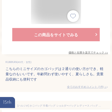
この商品をサイトでみる
価格と在庫を
楽天
でチェック
>>
KUMIKAN(40代・女性)
こちらのミニサイズのカゴバッグは２通りの使い方ができ、軽
量なのもいいです。年齢問わず使いやすく、夏らしさも。貴重
品収納にも便利です
全てのおすすめコメント
(
1
件)
>
15th
[ハルジオ] かごバッグ 巾着バッグ ショルダーバッグ レディース バッグ カゴバッグ 小さめ 軽量 ミニ ショルダー バック 巾着 鞄 かばん 巾着ポーチ 巾着袋 ポシェット ポーチ 斜めがけ 肩掛け おしゃれ かわいい 浴衣 袴 ドレス 和装 (オフホワイト)