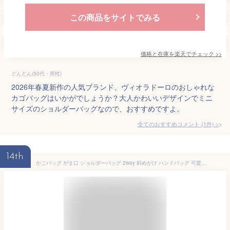
この商品をサイトでみる
価格と在庫を
楽天
でチェック
>>
どんどん(50代・男性)
2026年春夏新作の人気ブランド、ヴィオラドーロのおしゃれな
カゴバッグはいかがでしょうか？大人かわいいデザインでミニ
サイズのショルダーバッグなので、おすすめですよ。
全てのおすすめコメント
(
1
件)
>
14th
かごバッグ がま口 ショルダーバッグ 2way 斜めがけ ハンドバッグ 可愛い Mini Bag 編み込み 軽量 30代 40代 50代 60代 母の日 レディース 春夏 ギフト 贈り物 女性 プレゼント 誕生日