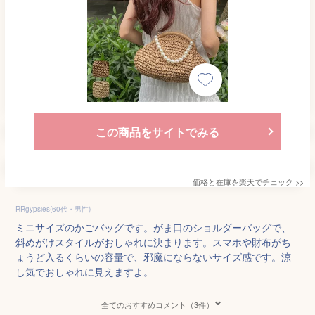
この商品をサイトでみる
価格と在庫を
楽天
でチェック
>>
RRgypsies(60代・男性)
ミニサイズのかごバッグです。がま口のショルダーバッグで、
斜めがけスタイルがおしゃれに決まります。スマホや財布がち
ょうど入るくらいの容量で、邪魔にならないサイズ感です。涼
し気でおしゃれに見えますよ。
全てのおすすめコメント（3件）