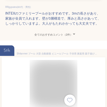
RRgypsies(60代・男性)
INTEXのファミリープールがおすすめです。3mの長さがあり、
家族が全員で入れます。壁が3層構造で、厚みと高さがあって、
しっかりしていますよ。大人がもたれかかっても大丈夫です。
全てのおすすめコメント（2件）
5th
Shilanmei プール 大型 自動膨脹 ビニールプール 子供用 家庭用 親子遊び PVC 耐摩擦 耐高温 収納便利 すべり台付き 夏の日 屋内用 屋外用 アウトドア 水遊び 猛暑対策 (4.2m 3層-滑り台付き)