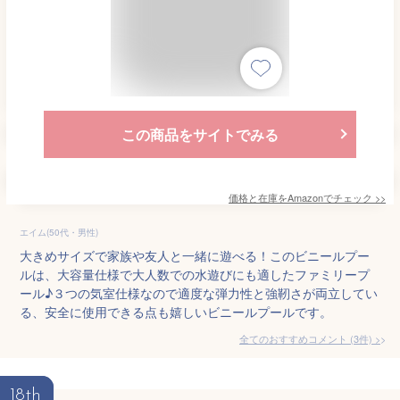
この商品をサイトでみる
価格と在庫を
Amazon
でチェック
>>
エイム(50代・男性)
大きめサイズで家族や友人と一緒に遊べる！このビニールプー
ルは、大容量仕様で大人数での水遊びにも適したファミリープ
ール♪３つの気室仕様なので適度な弾力性と強靭さが両立してい
る、安全に使用できる点も嬉しいビニールプールです。
全てのおすすめコメント
(
3
件)
>
18th