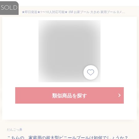
SOLD
★即日発送★1〜10人対応可能★ 3M お家プール 大きめ 家用プール 3メートルプール 折りたたみプール 3m ビニールプール 大型 プール 家庭用プール 子供用 ファミリープール 空気入れ不要 ボールプール ビニールプール 折り畳み おしゃれ 大人用 キッズ おもちゃ お盆休み
類似商品を探す
だんごっ鼻
こちらの、家庭用の超大型ビニールプールは如何でしょうか？