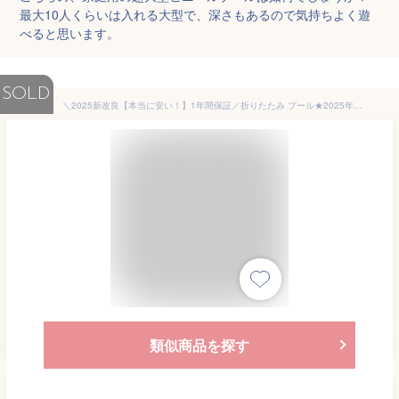
最大10人くらいは入れる大型で、深さもあるので気持ちよく遊
べると思います。
SOLD
＼2025新改良【本当に安い！】1年間保証／折りたたみ プール★2025年最新版★プール 大型 プール ビニールプール フレームプール 正規品★空気入れ不要★ 家庭用プール 子ども 3M プール 水遊び 5秒で収納OK アウトドア 収納簡単 設置簡単1.85M/2.1M/2.6M/3M/4M
類似商品を探す