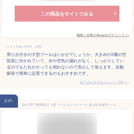
この商品をサイトでみる
価格と在庫を
Amazon
でチェック
>>
ころころあい(40代・女性)
滑り台付きの大型プールはいかがでしょうか。大きめの3層の空
気室に分かれていて、水や空気の漏れがなく、しっかりしてい
るのでもたれかかっても倒れないので安心して使えます。自動
膨張で簡単に設置できるのもおすすめです。
全てのおすすめコメント
(
1
件)
>
6th
【8%OFF 期間限定】大型 プール ビニールプール 超大型 家庭用プール 子供プール ファミリープール キッズプール エアープール プレイプール おしゃれ 面白ビーチ ナイトプール 庭 ビッグサイズ 長方形 特大 子ども 大人 空気入れ 水遊び 400cm 3段 4段4M