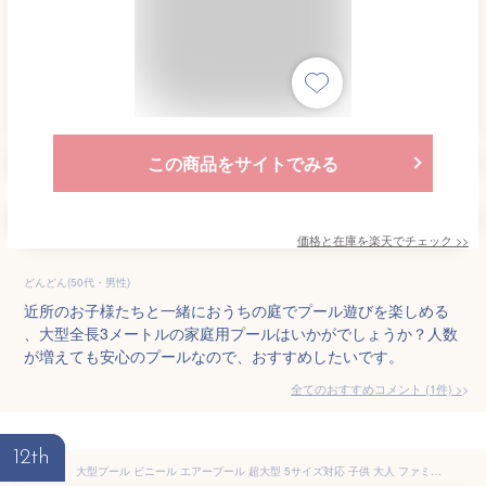
この商品をサイトでみる
価格と在庫を
楽天
でチェック
>>
どんどん(50代・男性)
近所のお子様たちと一緒におうちの庭でプール遊びを楽しめる
、大型全長3メートルの家庭用プールはいかがでしょうか？人数
が増えても安心のプールなので、おすすめしたいです。
全てのおすすめコメント
(
1
件)
>
12th
大型プール ビニール エアープール 超大型 5サイズ対応 子供 大人 ファミリープール エアポンプ付き 空気入れ 頑丈 頑丈 水遊び 庭遊び ワ イヤレスポンプ ダブル排水パイプ 夏 三色選択 パーティー ホワイトデー