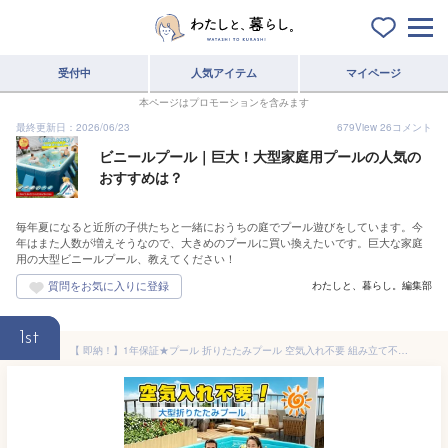
受付中
人気アイテム
マイページ
本ページはプロモーションを含みます
最終更新日：2026/06/23
679
View
26
コメント
ビニールプール｜巨大！大型家庭用プールの人気の
おすすめは？
毎年夏になると近所の子供たちと一緒におうちの庭でプール遊びをしています。今
年はまた人数が増えそうなので、大きめのプールに買い換えたいです。巨大な家庭
用の大型ビニールプール、教えてください！
わたしと、暮らし。編集部
1st
【 即納！】1年保証★プール 折りたたみプール 空気入れ不要 組み立て不要プール 大型 1～10人対応 【1.6m-4m】家庭用プール 大型 折り畳み ビニールプール 水遊び プレゼント プール 大型 簡単な排水 安心安全 ベランダ 水浴び キッズ 子ども