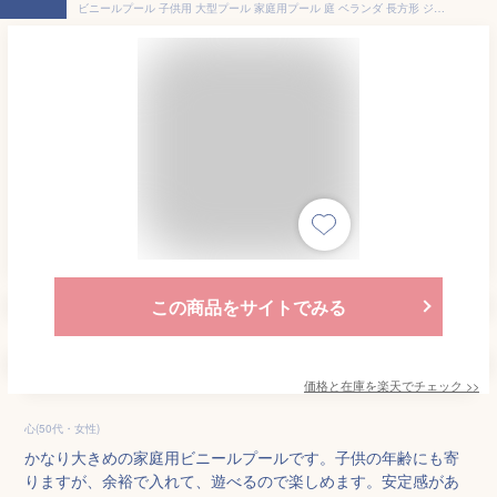
ビニールプール 子供用 大型プール 家庭用プール 庭 ベランダ 長方形 ジャンボプール 破れにくい 避けにくい 自宅 屋外 夏 女の子 男の子 水遊び 可愛い レジャープール ファミリープール 3気室構造 ビッグサイズ 屋外用 特大 子供 キッズ 大人
この商品をサイトでみる
価格と在庫を
楽天
でチェック
>>
心(50代・女性)
かなり大きめの家庭用ビニールプールです。子供の年齢にも寄
りますが、余裕で入れて、遊べるので楽しめます。安定感があ