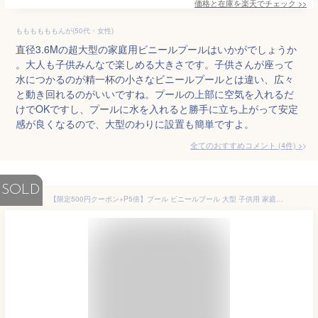
価格と在庫を
楽天
でチェック
>>
ももももももんが(50代・女性)
直径3.6Mの超大型の家庭用ビニールプールはいかがでしょうか
。大人も子供みんなで楽しめる大きさです。子供さんが座って
水につかるのが精一杯の小さなビニールプールとは違い、広々
と動き回れるのがいいですね。プールの上部に空気を入れるだ
けでOKですし、プールに水を入れると勝手に立ち上がって安定
感が良くなるので、大型のわりに設置も簡単ですよ。
全てのおすすめコメント
(
4
件)
>
SOLD
【限定500円クーポン+P5倍】プール ビニールプール 大型 子供用 家庭用 3m 子供 子ども 家庭用プール 空気入れセット 折りたたみ ベランダ ファミリープール レジャープール ガーデンプール ジャンボプール キッズプール エアープール プレイプール 子ども用プール