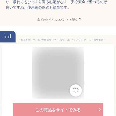
り、暴れてもひっくり返る心配がなく、安心安全で遊べるのが
良いですね。使用後の保管も簡単です。
全てのおすすめコメント（4件）
3rd
【楽天1位】プール 大型 3m ビニールプール ファミリープール 3.0m 幅300cm×奥行×180cm 高さ45cm 長方形 四角 子供用 水遊び キッズプール レジャープール エアープール 家庭用プール 子ども用プール 除菌剤 消毒 電動ポンプ 空気入れ 1年保証 ■[送料無料]
この商品をサイトでみる