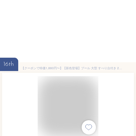
16th
【クーポンで特価1,880円〜】【新色登場】プール 大型 すべり台付き 2m/2.4m/2.5m/3m 電動ポンプ付き ビニールプール 家庭用プール ファミリープール 大型プール ガーデンプール レジャープール エアープール プレイプール 家庭用 屋外用 長方形 子供用 キッズ 大人