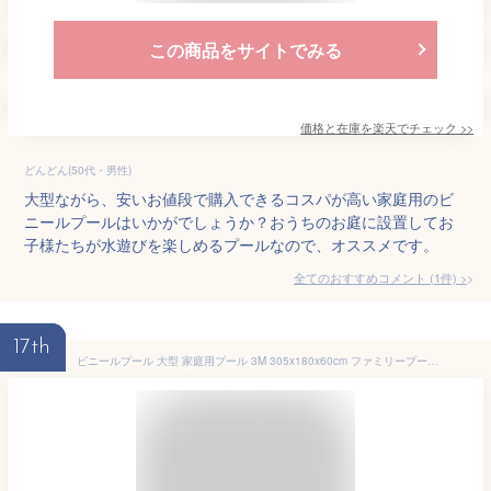
この商品をサイトでみる
価格と在庫を
楽天
でチェック
>>
どんどん(50代・男性)
大型ながら、安いお値段で購入できるコスパが高い家庭用のビ
ニールプールはいかがでしょうか？おうちのお庭に設置してお
子様たちが水遊びを楽しめるプールなので、オススメです。
全てのおすすめコメント
(
1
件)
>
17th
ビニールプール 大型 家庭用プール 3M 305x180x60cm ファミリープール 大容量 3つ気室 夏の日 スイミング 屋内 屋外用 暑さ対策 水遊び お庭用 ビーチ用