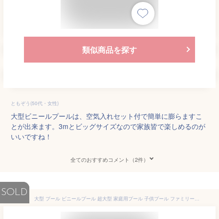
類似商品を探す
ともぞう(50代・女性)
大型ビニールプールは、空気入れセット付で簡単に膨らますこ
とが出来ます。3mとビッグサイズなので家族皆で楽しめるのが
いいですね！
全てのおすすめコメント（2件）
SOLD
大型 プール ビニールプール 超大型 家庭用プール 子供プール ファミリープール キッズプール エアープール プレイプール おしゃれ 面白ビーチ ナイトプール 庭 ビッグサイズ 長方形 特大 子ども 大人 空気入れ 水遊び 400cm 3段 4段4M