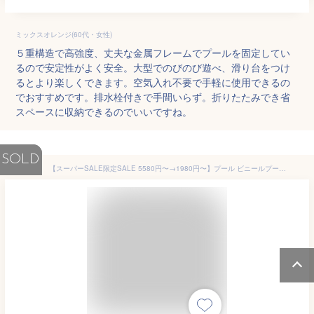
ミックスオレンジ(60代・女性)
５重構造で高強度、丈夫な金属フレームでプールを固定してい
るので安定性がよく安全。大型でのびのび遊べ、滑り台をつけ
るとより楽しくできます。空気入れ不要で手軽に使用できるの
でおすすめです。排水栓付きで手間いらず。折りたたみでき省
スペースに収納できるのでいいですね。
SOLD
【スーパーSALE限定SALE 5580円〜→1980円〜】プール ビニールプール 大型 空気入れセット 家庭用プール ファミリープール 大型プール ジャンボプール 2.8m ガーデンプール レジャープール エアープール プレイプール 家庭用 屋外用 長方形 子供 キッズ 大人 送料無料