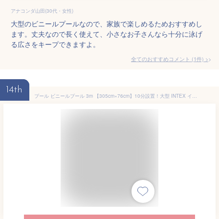
アナコンダ山田(30代・女性)
大型のビニールプールなので、家族で楽しめるためおすすめし
ます。丈夫なので長く使えて、小さなお子さんなら十分に泳げ
る広さをキープできますよ。
全てのおすすめコメント
(
1
件)
>
14th
プール ビニールプール 3m 【305cm×76cm】10分設置！大型 INTEX インテックス イージーセットプール カバー 丸型 水あそび レジャープール 子供用プール 自宅用プール プール10ft x 30in