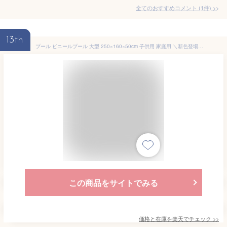
全てのおすすめコメント
(
1
件)
>
13th
プール ビニールプール 大型 250×160×50cm 子供用 家庭用 ＼新色登場／ 『子供たちを笑顔にするハッピーファミリープール』 ファミリープール 子供用プール 四角いプール 世界シェア約60％独占契約店 15時迄のご注文・決済確定・翌日指定で当日発送
この商品をサイトでみる
価格と在庫を
楽天
でチェック
>>