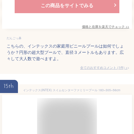
この商品をサイトでみる
価格と在庫を
楽天
でチェック
>>
だんごっ鼻
こちらの、インテックスの家庭用ビニールプールは如何でしょ
うか？円形の超大型プールで、直径３メートルもあります。広
々して大人数で遊べますよ。
全てのおすすめコメント
(
1
件)
>
15th
インテックス(INTEX) スイムセンターファミリープール 183×305×56cm