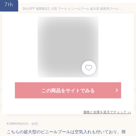
7th
【8%OFF 期間限定】大型 プール ビニールプール 超大型 家庭用プール 子供プール ファミリープール キッズプール エアープール プレイプール おしゃれ 面白ビーチ ナイトプール 庭 ビッグサイズ 長方形 特大 子ども 大人 空気入れ 水遊び 400cm 3段 4段4M
この商品をサイトでみる
価格と在庫を
楽天
でチェック
>>
KUMIKAN(40代・女性)
こちらの超大型のビニールプールは空気入れも付いており、簡