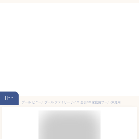
11th
プール ビニールプール ファミリーサイズ 全長3m 家庭用プール 家庭用 プール 水遊び 大型プール 子供用プール おもちゃ【送料無料】