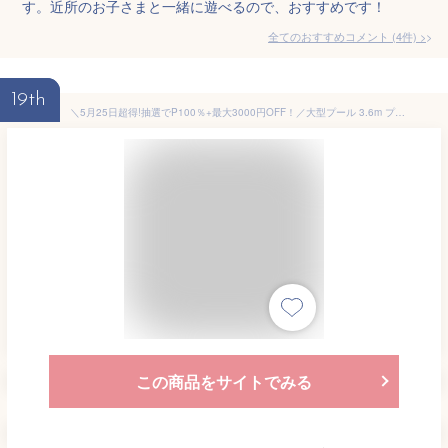
す。近所のお子さまと一緒に遊べるので、おすすめです！
全てのおすすめコメント
(
4
件)
>
19th
＼5月25日超得!抽選でP100％+最大3000円OFF！／大型プール 3.6m プール BIGサイズ 直径3.6m 超大型 360cm ジャンボパーティープール キャップ付き 大型排水口付き リペアキット付き プール 家庭用プール ビニールプール 大型 ###プールRPL57273###
この商品をサイトでみる