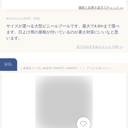
価格と在庫を
楽天
でチェック
>>
めがねちゃん(50代・女性)
サイズが選べる大型ビニールプールです。最大で4.6mまで選べ
ます。日よけ用の屋根が付いているのが暑さ対策にいいなと思
います。
全てのおすすめコメント
(
1
件)
>
9th
＼★限定クーポン★使用で9999円→9299円！！／ プール 3.0m ビニールプール 大型 折り畳みプール 空気入れ不要 【子供たちを笑顔にするHappy family pool】遊具 子供用 家庭用 折り畳み式プール 【15時迄のご注文・決済確定・翌日指定で当日発送】