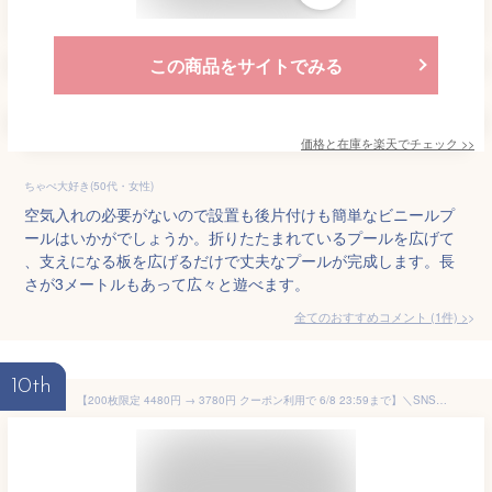
この商品をサイトでみる
価格と在庫を
楽天
でチェック
>>
ちゃぺ大好き(50代・女性)
空気入れの必要がないので設置も後片付けも簡単なビニールプ
ールはいかがでしょうか。折りたたまれているプールを広げて
、支えになる板を広げるだけで丈夫なプールが完成します。長
さが3メートルもあって広々と遊べます。
全てのおすすめコメント
(
1
件)
>
10th
【200枚限定 4480円 → 3780円 クーポン利用で 6/8 23:59まで】＼SNSで話題沸騰中／リペアシール付き プール 大型 ビニールプール 子供用 大型プール ファミリープール ベランダ 庭 ガレージ エアープール 家庭用プール 子供用 折りたたみ 海水浴 小学生