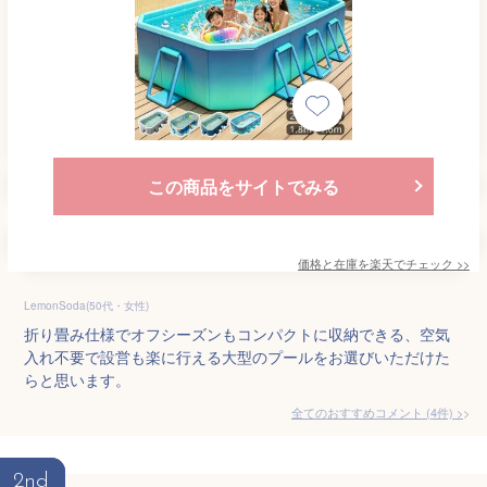
この商品をサイトでみる
価格と在庫を
楽天
でチェック
>>
LemonSoda(50代・女性)
折り畳み仕様でオフシーズンもコンパクトに収納できる、空気
入れ不要で設営も楽に行える大型のプールをお選びいただけた
らと思います。
全てのおすすめコメント
(
4
件)
>
2nd