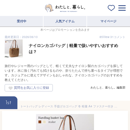
受付中
人気アイテム
マイページ
本ページはプロモーションを含みます
最終更新日：2026/06/10
85
View
31
コメント
ナイロンカゴバッグ｜軽量で扱いやすいおすすめ
は？
旅行やレジャー用のバッグとして、軽くて丈夫なナイロン製のカゴバッグを探して
います。水に強く汚れても拭けるものや、折りたたんで持ち運べるタイプが理想で
す。カジュアルに使えてデザインもおしゃれな、ナイロンカゴバッグのおすすめを
教えてください。
わたしと、暮らし。編集部
1st
トートバッグ レディース 手提げカゴバッグ 冬 軽量 A4 ファスナー付き ミニトート ナイロン 秋 布 通勤 夏 レザー キャンバス かばん おしゃれ 春 小さめ 肩掛け ブランド 大きめ 2WAY ショルダーバッグ バッグ 人気 縦型 ファスナー 軽い ビジネス ゴルフ