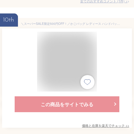
全てのおすすめコメント
(
1
件)
>
10th
＼スーパーSALE限定500円OFF！／かごバッグ レディース ハンドバッグ 軽量 上品 オシャレ ナイロン メッシュ PUレザー 自立型 お出かけ トレンド 夏 リゾート ファッション カジュアル 大人かわいい 20代 30代 40代 50代 12-1093【グッシオベーシック】グッシオ イタリー
この商品をサイトでみる
価格と在庫を
楽天
でチェック
>>