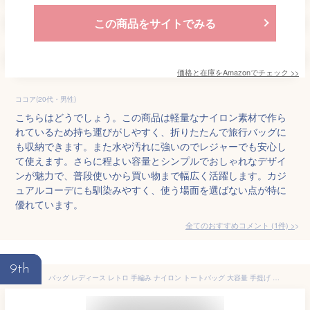
この商品をサイトでみる
価格と在庫を
Amazon
でチェック
>>
ココア(20代・男性)
こちらはどうでしょう。この商品は軽量なナイロン素材で作ら
れているため持ち運びがしやすく、折りたたんで旅行バッグに
も収納できます。また水や汚れに強いのでレジャーでも安心し
て使えます。さらに程よい容量とシンプルでおしゃれなデザイ
ンが魅力で、普段使いから買い物まで幅広く活躍します。カジ
ュアルコーデにも馴染みやすく、使う場面を選ばない点が特に
優れています。
全てのおすすめコメント
(
1
件)
>
9th
バッグ レディース レトロ 手編み ナイロン トートバッグ 大容量 手提げ 肩掛け 通勤 普段使い 透かし編み ブラック