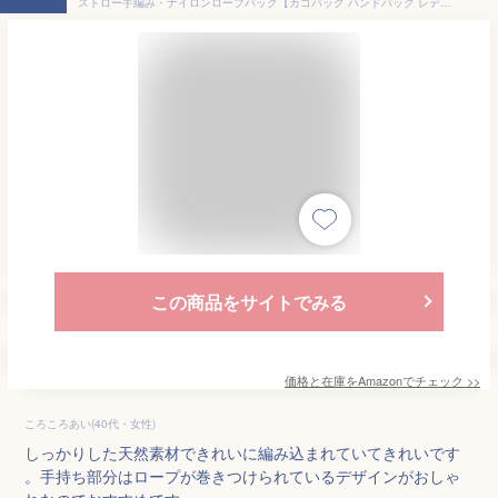
ストロー手編み・ナイロンロープバッグ【カゴバッグ ハンドバッグ レディースバッグ ファッション小物 ベージュ 麦 ナイロン 蛍光 ネオンカラー 持ち手 大人 丁度良いサイズ ファッション雑貨 鞄 おしゃれ BAG 台形型 かわいい】
この商品をサイトでみる
価格と在庫を
Amazon
でチェック
>>
ころころあい(40代・女性)
しっかりした天然素材できれいに編み込まれていてきれいです
。手持ち部分はロープが巻きつけられているデザインがおしゃ