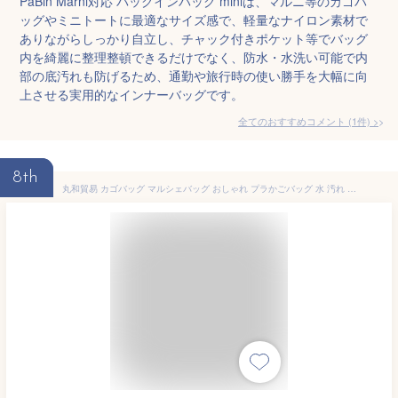
PaBin Marni対応 バッグインバッグ miniは、マルニ等のカゴバ
ッグやミニトートに最適なサイズ感で、軽量なナイロン素材で
ありながらしっかり自立し、チャック付きポケット等でバッグ
内を綺麗に整理整頓できるだけでなく、防水・水洗い可能で内
部の底汚れも防げるため、通勤や旅行時の使い勝手を大幅に向
上させる実用的なインナーバッグです。
全てのおすすめコメント
(
1
件)
>
8th
丸和貿易 カゴバッグ マルシェバッグ おしゃれ プラかごバッグ 水 汚れ 強い 速乾 買い物バッグ プール ランドリー ブラック プラリュクス