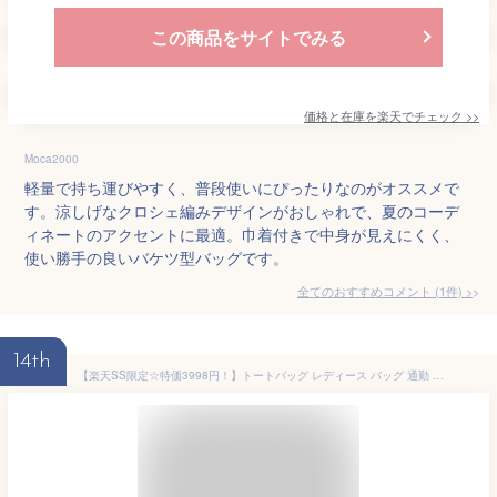
この商品をサイトでみる
価格と在庫を
楽天
でチェック
>>
Moca2000
軽量で持ち運びやすく、普段使いにぴったりなのがオススメで
す。涼しげなクロシェ編みデザインがおしゃれで、夏のコーデ
ィネートのアクセントに最適。巾着付きで中身が見えにくく、
使い勝手の良いバケツ型バッグです。
全てのおすすめコメント
(
1
件)
>
14th
【楽天SS限定☆特価3998円！】トートバッグ レディース バッグ 通勤 通学 大容量 2way ナイロン 小さめ 敬老の日 洗える オリジナル しっかり自立する 横 通学バッグ コットン 出張 収納力 オフィス 男性 かっこいい 仕事鞄 40代 メンズトートバッグ