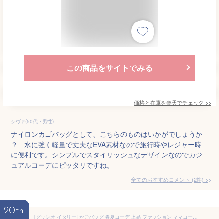
この商品をサイトでみる
価格と在庫を
楽天
でチェック
>>
シヴァ(50代・男性)
ナイロンカゴバッグとして、こちらのものはいかがでしょうか
？ 水に強く軽量で丈夫なEVA素材なので旅行時やレジャー時
に便利です。シンプルでスタイリッシュなデザインなのでカジ
ュアルコーデにピッタリですね。
全てのおすすめコメント
(
2
件)
>
20th
[グッシオ イタリー] かごバッグ 春夏コーデ 上品 ファッション ママコーデ カジュアルコーデ メッシュ リゾート 121093 (ブラック)