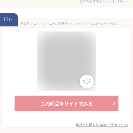
全てのおすすめコメント
(
1
件)
>
15th
村田屋 カゴバッグ ビニール製 P.Pジャンボバッグ イエロー 約44×16×32cm(持ち手まで約48cm)9687
この商品をサイトでみる
価格と在庫を
Amazon
でチェック
>>