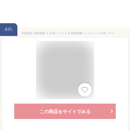
4th
【A倉庫】送料無料【 台湾バッグ 】台湾漁師網バッグ レトロ 2号 | ナイロンバッグ 網バッグ エコバック トートバッグ サウナ 温泉 銭湯 プール 老舗 高建桶店 かごバッグ 台湾雑貨 台湾レトロ 台湾ブランド アジアン雑貨 お土産 台湾 雑貨 台湾漁師バッグ 茄?袋 ビーチ KRN
この商品をサイトでみる