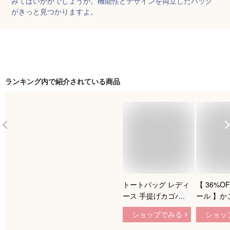
みてはいかがでしょうか。機能性とデザインを両立したバッグ
がきっと見つかりますよ。
ランキング内で紹介されている商品
トートバッグ レディ
【 36%OF
ース 手提げカゴバッ
ール 】か
グ 冬 軽量 A4 ファス
トート 2w
ショップでみる
ショッ
ナー付き ミニトート
ダーバッグ
ナイロン 秋 布 通勤
グ レディ