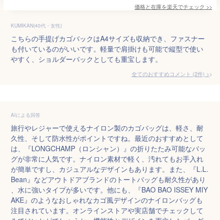
価格と在庫を
楽天
でチェック
>>
KUMIKAN(40代・女性)
こちらの手提げカゴバックはA4サイズも収納でき、ファスナー
も付いているのがいいです。軽量で肩掛けも可能で縦型で使い
やすく、ショルダーバックとしても重宝します。
全てのおすすめコメント
(
2
件)
>
AIによる回答
旅行やレジャーで使えるナイロン製のカゴバッグは、軽さ、耐
久性、そして防水性がポイントですね。最近のおすすめとして
は、『LONGCHAMP（ロンシャン）』の折りたたみ可能なバッ
グが非常に人気です。ナイロン素材で軽く、汚れてもお手入れ
が簡単ですし、カジュアルなデザインもあります。また、『L.L.
Bean』などアウトドアブランドのトートバッグも耐久性があり
、水に強いタイプが多いです。他にも、『BAO BAO ISSEY MIY
AKE』のようなおしゃれなカゴ風デザインのナイロンバッグも
注目されています。オンラインストアや実店舗でチェックして