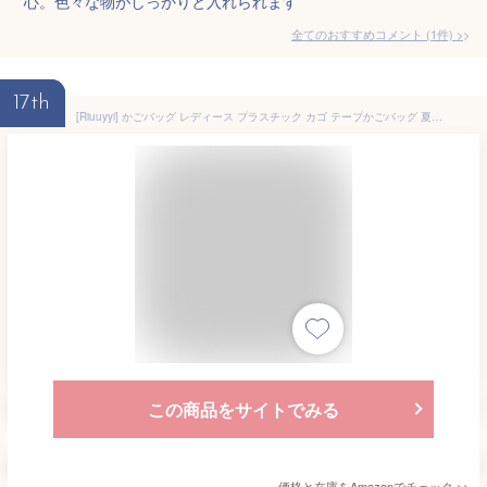
心。色々な物がしっかりと入れられます
全てのおすすめコメント
(
1
件)
>
17th
[Riuuyyi] かごバッグ レディース プラスチック カゴ テープかごバッグ 夏 かごトート バッグ 手提げバッグ バスケット 大容量 カゴバッグ トートバッグ 編みバッグ カゴバッグ 買い物バッグ (M,A)
この商品をサイトでみる
価格と在庫を
Amazon
でチェック
>>