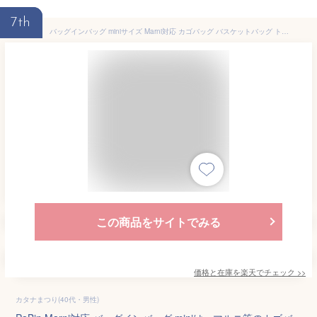
7th
バッグインバッグ miniサイズ Marni対応 カゴバッグ バスケットバッグ トートバッグ対応 ナイロン 軽量 自立 インナーバッグ チャック付き 小さめ 大きめ バッグの中 整理 整頓 通勤 旅行バッグ 防水 水洗可能 バッグ 内部 底 汚れ防止 PaBin
この商品をサイトでみる
価格と在庫を
楽天
でチェック
>>
カタナまつり(40代・男性)