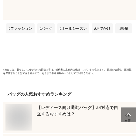
夏 レザー キャンバ
かごトート
ス かばん おしゃれ
容量 トー
春 小さめ 肩掛け ブ
かごバック
ランド 大きめ 2WAY
収納 チュ
ファッション
バッグ
オールシーズン
おでかけ
軽量
ショルダーバッグ バ
的 inb-90
ッグ 人気 縦型 ファ
スナー 軽い ビジネ
ス ゴルフ
※
わたしと、暮らし。
に寄せられた投稿内容は、投稿者の主観的な感想・コメントを含みます。 投稿の信憑性・正確性
を保証することはできませんので、あくまで参考情報の一つとしてご利用ください。
バッグ
の人気おすすめランキング
【レディース向け通勤バッグ】a4対応で自
立するおすすめは？
63
回答