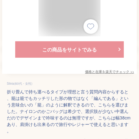
この商品をサイトでみる
価格と在庫を
楽天
でチェック
>>
Silvia(60代・女性)
折り畳んで持ち運べるタイプが理想と言う質問内容からすると
、籠は籠でもカッチリした形の物ではなく「編んである」とい
う意味合いの「籠」のように解釈できるので、こちらを選びま
した。ナイロンのかごバッグは希少で、選択肢が少ない中選ん
だのでデザインまで吟味するのは無理ですが、こちらは幅38cm
あり、肩掛けも出来るので旅行やレジャーで使えると思います
。