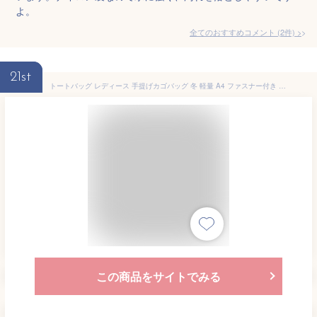
よ。
全てのおすすめコメント
(
2
件)
>
21st
トートバッグ レディース 手提げカゴバッグ 冬 軽量 A4 ファスナー付き ミニトート ナイロン 秋 布 通勤 夏 レザー キャンバス かばん おしゃれ 春 小さめ 肩掛け ブランド 大きめ 2WAY ショルダーバッグ バッグ 人気 縦型 ファスナー 軽い ビジネス ゴルフ
この商品をサイトでみる