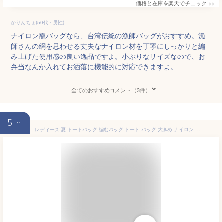
価格と在庫を
楽天
でチェック
>>
かりんちょ(50代・男性)
ナイロン籠バッグなら、台湾伝統の漁師バッグがおすすめ。漁
師さんの網を思わせる丈夫なナイロン材を丁寧にしっかりと編
み上げた使用感の良い逸品ですよ。小ぶりなサイズなので、お
弁当なんか入れてお洒落に機能的に対応できますよ。
全てのおすすめコメント（3件）
5th
レディース 夏 トートバッグ 編むバッグ トート バッグ 大きめ ナイロン 手提げかばん 無地 大容量 軽量 斜めかけ 普段使い かごバッグ サマーバック 旅行 おしゃれ シンプル 夏 ビーチ 海 ショピングバッグ