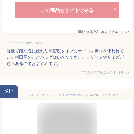
この商品をサイトでみる
価格と在庫を
Amazon
でチェック
>>
コーヒーさん(40代・男性)
軽量で耐久性に優れた高密度タイプのナイロン素材が使われて
いる村田屋のかごバッグはいかがですか。デザインやサイズが
色々あるのでおすすめです。
全てのおすすめコメント
(
1
件)
>
19th
トートバッグ EVA レディース【 Mareha マレハ｜HAYNI ヘイニ 】 スクエア 大きめ A4 大容量 肩掛け かわいい 可愛い きれいめ カジュアル 巾着 コインケース付き かごバッグ ロープ風ハンドル 夏 海 プール ビーチ 旅行 おしゃれ 母の日