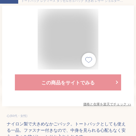
トートバッグ レディース タッセルカゴバッグ 大きめ レザー ショルダーバッグ 人気 小さめ ゴルフ A4 バッグ 軽量 肩掛け ブランド ビジネス 冬 布 縦型 ファスナー付き 2WAY 春 ナイロン ファスナー キャンバス 軽い 秋 かばん 夏 ミニトート 通勤 おしゃれ
この商品をサイトでみる
価格と在庫を
楽天
でチェック
>>
心(50代・女性)
ナイロン製で大きめなかごバック。トートバックとしても使え
る一品。ファスナー付きなので、中身を見られる心配もなく安