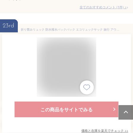
全てのおすすめコメント
(
1
件)
>
23rd
折り畳みリュック 防水撥水バックパック エコリュックサック 旅行 アウトドア 防災 コンパクト メッシュポケット付き LST-FLBB25C
この商品をサイトでみる
価格と在庫を
楽天
でチェック
>>