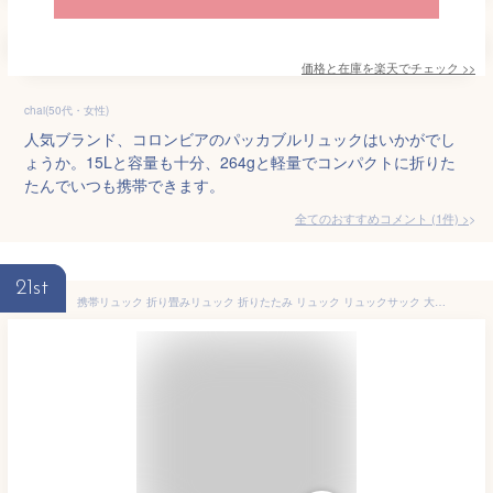
価格と在庫を
楽天
でチェック
>>
chai(50代・女性)
人気ブランド、コロンビアのパッカブルリュックはいかがでし
ょうか。15Lと容量も十分、264gと軽量でコンパクトに折りた
たんでいつも携帯できます。
全てのおすすめコメント
(
1
件)
>
21st
携帯リュック 折り畳みリュック 折りたたみ リュック リュックサック 大容量 20L 軽量 コンパクト 撥水 生活防水 トラベル 旅行 アウトドア バックパック 折り畳み 買物 旅行 携帯用 トラベルバッグ 通気性 送料無料