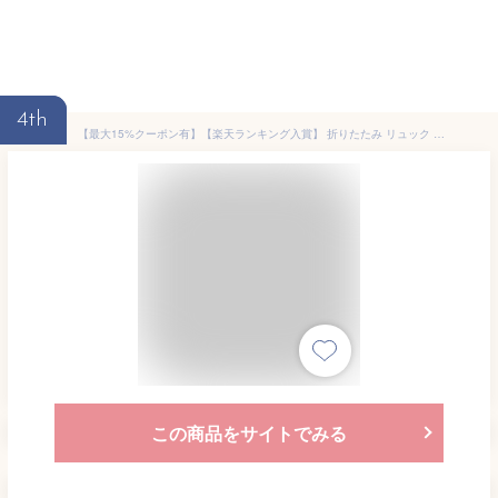
4th
【最大15%クーポン有】【楽天ランキング入賞】 折りたたみ リュック 軽量 【全8色 収納袋付】 大容量 20L 軽い 防水 コンパクト 携帯 買い物 おしゃれ 薄手 バッグパック エコバッグ アウトドア 登山 旅行
この商品をサイトでみる