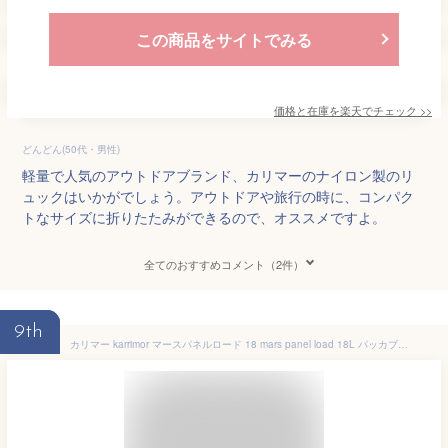
この商品をサイトでみる
価格と在庫を
楽天
でチェック
>>
どんどん(50代・男性)
軽量で人気のアウトドアブランド、カリマーのナイロン製のリ
ュックはいかがでしょう。アウトドアや旅行の時に、コンパク
トなサイズに折りたたみができるので、オススメですよ。
全てのおすすめコメント（2件）
9th
カリマー karrimor マースパネルロード 18 mars panel load 18L パッカブル リュック バックパック トラベル 旅行 軽量 アウトドア 折りたたみ バッグ デイパック メンズ レディース No.501074 正規販売