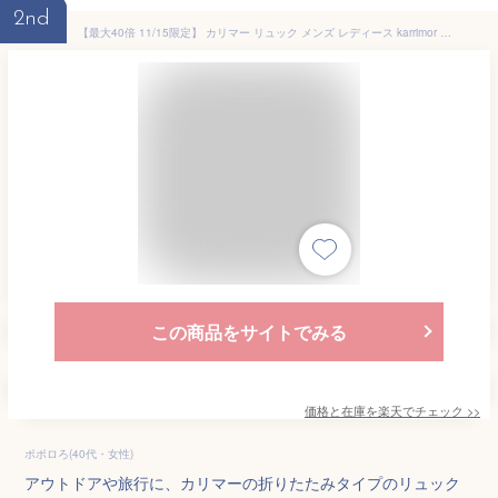
2nd
【最大40倍 11/15限定】 カリマー リュック メンズ レディース karrimor 小さめ 通勤 50代 大人 軽量 軽い おしゃれ ブランド アウトドア 旅行 リュックサック デイパック バッグ パッカブル 折り畳み ナイロン B5 18L mars panel load 18 501074
この商品をサイトでみる
価格と在庫を
楽天
でチェック
>>
ポポロろ(40代・女性)
アウトドアや旅行に、カリマーの折りたたみタイプのリュック