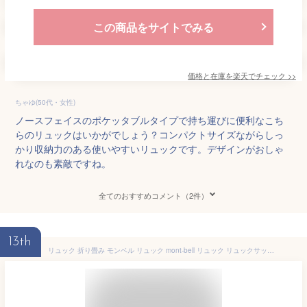
この商品をサイトでみる
価格と在庫を
楽天
でチェック
>>
ちゃゆ(50代・女性)
ノースフェイスのポケッタブルタイプで持ち運びに便利なこち
らのリュックはいかがでしょう？コンパクトサイズながらしっ
かり収納力のある使いやすいリュックです。デザインがおしゃ
れなのも素敵ですね。
全てのおすすめコメント（2件）
13th
リュック 折り畳み モンベル リュック mont-bell リュック リュックサック ポケッタブル ライトパック 10 1123976 メンズ バッグ モンベル バッグ リュック 折り畳み モンベル リュック 旅行 セカンドバッグ リュック 折り畳み モンベル 軽量 持ち運び 2024