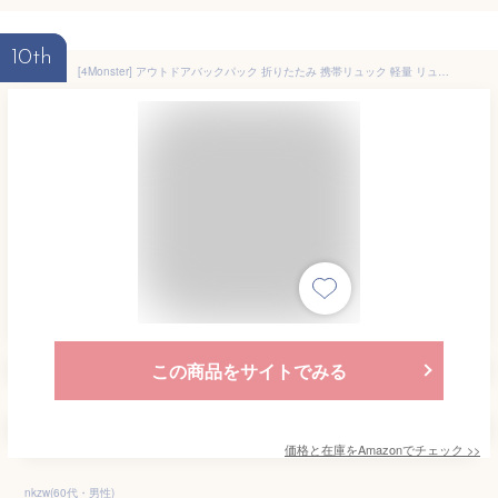
10th
[4Monster] アウトドアバックパック 折りたたみ 携帯リュック 軽量 リュックサック 大容量 防水 収納ナップサック 超軽量 バックパック メンズ 携帯用 旅行用 通学 通勤… (grey, 16L)
この商品をサイトでみる
価格と在庫を
Amazon
でチェック
>>
nkzw(60代・男性)