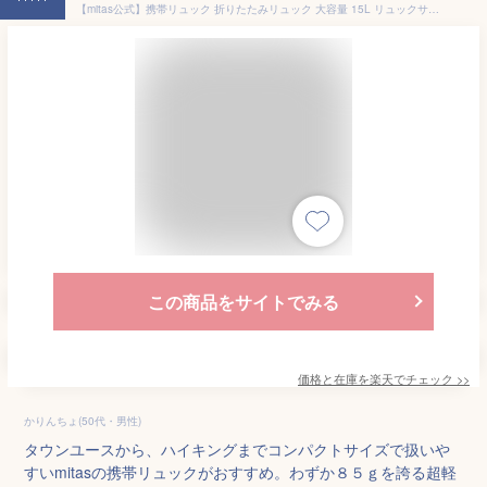
【mitas公式】携帯リュック 折りたたみリュック 大容量 15L リュックサック コンパクト 収納 撥水加工 生活防水 防水 便利グッズ サブバッグ バックパック トラベル 旅行 アウトドア 通勤 通学 買い物 男女兼用 メンズ レディース ハイキング TN-RUCK
この商品をサイトでみる
価格と在庫を
楽天
でチェック
>>
かりんちょ(50代・男性)
タウンユースから、ハイキングまでコンパクトサイズで扱いや
すいmitasの携帯リュックがおすすめ。わずか８５ｇを誇る超軽