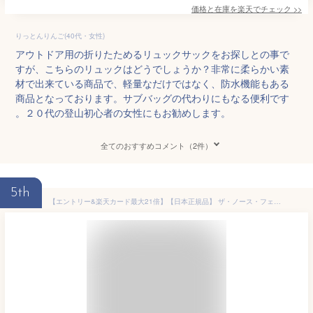
価格と在庫を
楽天
でチェック
>>
りっとんりんご(40代・女性)
アウトドア用の折りたためるリュックサックをお探しとの事で
すが、こちらのリュックはどうでしょうか？非常に柔らかい素
材で出来ている商品で、軽量なだけではなく、防水機能もある
商品となっております。サブバッグの代わりにもなる便利です
。２０代の登山初心者の女性にもお勧めします。
全てのおすすめコメント（2件）
5th
【エントリー&楽天カード最大21倍】【日本正規品】 ザ・ノース・フェイス ボストンバッグ ボストン ダッフルバッグ リュック 2WAY 旅行 メンズ レディース 大容量 ブランド スポーツ 大きめ 65L 防水 折りたたみ パッカブル THE NORTH FACE BCダッフルM NM82367