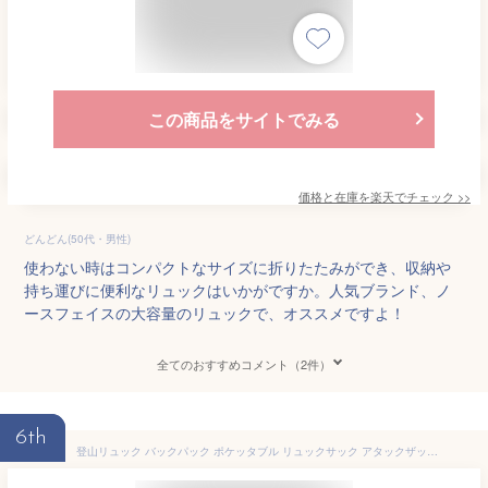
この商品をサイトでみる
価格と在庫を
楽天
でチェック
>>
どんどん(50代・男性)
使わない時はコンパクトなサイズに折りたたみができ、収納や
持ち運びに便利なリュックはいかがですか。人気ブランド、ノ
ースフェイスの大容量のリュックで、オススメですよ！
全てのおすすめコメント（2件）
6th
登山リュック バックパック ポケッタブル リュックサック アタックザック 18L/22L 軽量バッグ 撥水加工 折りたたみ コンパクト アウトドア トレッキング サイクリング 防災 通学 旅行 男女兼用 防水PU2000 Naturehike