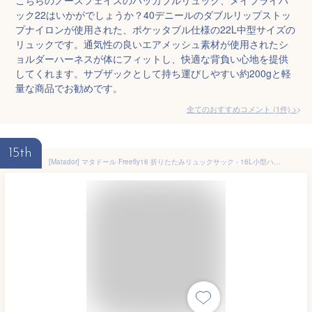
ック22はいかがでしょうか？40デニールのダブルリップストッ
プナイロンが使用された、ポケッタブル仕様の22L中型サイズの
リュックです。通気性の良いエアメッシュ素材が使用されたシ
ョルダーハーネスが体にフィットし、快適な背負い心地を提供
してくれます。サブザックとして持ち運びしやすい約200gと軽
量な商品でお勧めです。
全てのおすすめコメント
(
1
件)
>
15th
[Matador] マタドール Freefly16 折りたたみリュックサック - 16L小型ハイキング リュック； ギアループ付き撥水ウルトラライト ザックパック； 登山 デイパック 旅行, サイクリング, アウトドア, ハイキング, トレッキング