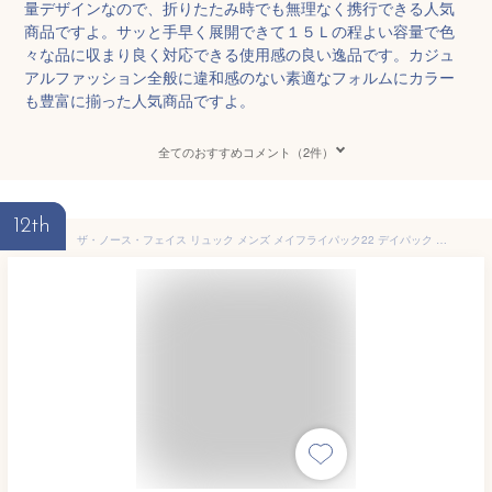
量デザインなので、折りたたみ時でも無理なく携行できる人気
商品ですよ。サッと手早く展開できて１５Ｌの程よい容量で色
々な品に収まり良く対応できる使用感の良い逸品です。カジュ
アルファッション全般に違和感のない素適なフォルムにカラー
も豊富に揃った人気商品ですよ。
全てのおすすめコメント（2件）
12th
ザ・ノース・フェイス リュック メンズ メイフライパック22 デイパック 軽量 サブバッグ ポケッタブル レディース バック 22L バックパック BAG 折り畳み アウトドア NM62376 ブラック 黒 ソーラーブルー ミスティーセージ 鞄 メール便送料無料 evid