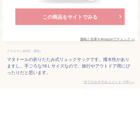
この商品をサイトでみる
価格と在庫を
Amazon
でチェック
>>
グラスマン(60代・男性)
マタドールの折りたたみ式リュックサックです。撥水性があり
ますし、手ごろな16Ｌサイズなので、旅行やアウトドア用にぴ
ったりだと思います。
全てのおすすめコメント
(
1
件)
>