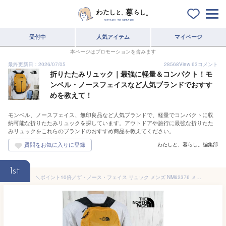
受付中
人気アイテム
マイページ
本ページはプロモーションを含みます
最終更新日：2026/07/05
28568
View
63
コメント
折りたたみリュック｜最強に軽量＆コンパクト！モ
ンベル・ノースフェイスなど人気ブランドでおすす
めを教えて！
モンベル、ノースフェイス、無印良品など人気ブランドで、軽量でコンパクトに収
納可能な折りたたみリュックを探しています。アウトドアや旅行に最強な折りたた
みリュックをこれらのブランドのおすすめ商品を教えてください。
わたしと、暮らし。編集部
1st
＼ポイント10倍／ザ・ノース・フェイス リュック メンズ NM62376 メイフライパック22 レディース 22L デイバッグ 軽量 バックパック サブバッグ ポケッタブル 折り畳み BAG バック アウトドア バッグ 黄色 グレー 青 メール便送料無料 最強翌日配送 evidr