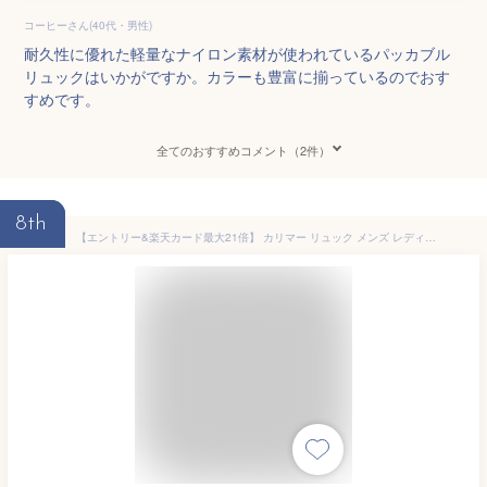
コーヒーさん(40代・男性)
耐久性に優れた軽量なナイロン素材が使われているパッカブル
リュックはいかがですか。カラーも豊富に揃っているのでおす
すめです。
全てのおすすめコメント（2件）
8th
【エントリー&楽天カード最大21倍】 カリマー リュック メンズ レディース karrimor 小さめ 通勤 50代 大人 軽量 軽い おしゃれ ブランド アウトドア 旅行 リュックサック デイパック バッグ パッカブル 折り畳み ナイロン B5 18L mars panel load 18 501074