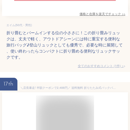
価格と在庫を
楽天
でチェック
>>
エイム(50代・男性)
折り畳むとパームインする位の小ささに！この折り畳みリュッ
クは、丈夫で軽く、アウトドアシーンには特に重宝する便利な
旅行バッグ♪登山リュックとしても優秀で、必要な時に展開して
、使い終わったらコンパクトに折り畳める便利なリュックサッ
クです。
全てのおすすめコメント
(
1
件)
>
17th
＼店長暴走! 半額クーポンで2,488円／ 送料無料 折りたたみ式バックパック 登山 リュック 登山 バッグ 35L 超軽量 360g 防災バッグ 防災リュック バッグ ザック トレッキング バックパック リュックサック 大容量 旅行 軽量 撥水 避難 多機能 アウトドア 通気性 強度抜群