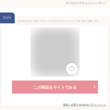
全てのおすすめコメント
(
1
件)
>
19th
[Vulmoon] 折り畳み アウトドア 折りたたみ リュック 15L 防水 軽量 163g 旅行 収納袋付き 男女兼用 (チャコールグレー)
この商品をサイトでみる
価格と在庫を
Amazon
でチェック
>>