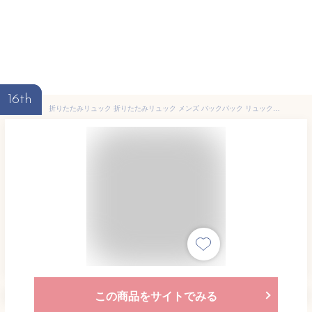
16th
折りたたみリュック 折りたたみリュック メンズ バックパック リュックサック 丈夫 軽い レディース 大容量 2個セット キャンプ 防災 旅行バッグ 通学 大容量リュック おしゃれ 登山リュック キャンプ用品 旅行 男女兼用 アウトドア 日帰り 便利バッグ 折り畳み
この商品をサイトでみる