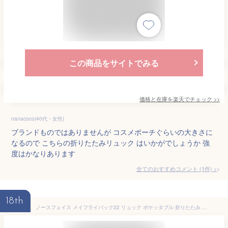
この商品をサイトでみる
価格と在庫を
楽天
でチェック
>>
nanacoco(40代・女性)
ブランドものではありませんが コスメポーチぐらいの大きさに
なるので こちらの折りたたみリュック はいかがでしょうか 強
度はかなりあります
全てのおすすめコメント
(
1
件)
>
18th
ノースフェイス メイフライパック22 リュック ポケッタブル 折りたたみ コンパクト ブラック NM62376-K THE NORTH FACE 国内正規品