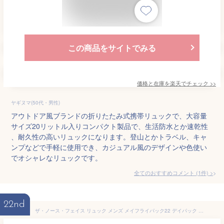
この商品をサイトでみる
価格と在庫を
楽天
でチェック
>>
ヤギヌマ(50代・男性)
アウトドア風ブランドの折りたたみ式携帯リュックで、大容量
サイズ20リットル入りコンパクト製品で、生活防水とか速乾性
、耐久性の高いリュックになります。登山とかトラベル、キャ
ンプなどで手軽に使用でき、カジュアル風のデザインや色使い
でオシャレなリュックです。
全てのおすすめコメント
(
1
件)
>
22nd
ザ・ノース・フェイス リュック メンズ メイフライパック22 デイパック 軽量 サブバッグ ポケッタブル レディース バック 22L バックパック アウトドア BAG 折り畳み NM62376 ブラック 黒 ソーラーブルー ミスティーセージ 鞄 evid 最強翌日配送 メール便送料無料