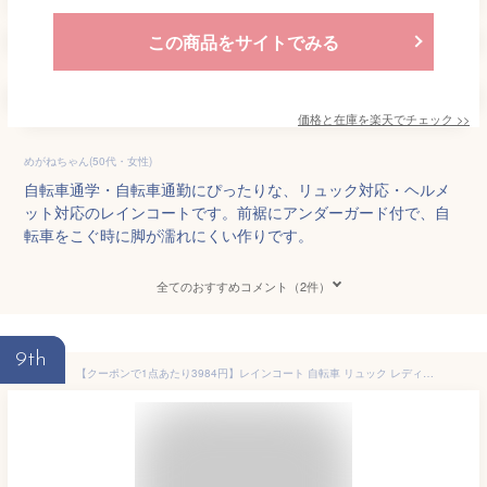
この商品をサイトでみる
価格と在庫を
楽天
でチェック
>>
めがねちゃん(50代・女性)
自転車通学・自転車通勤にぴったりな、リュック対応・ヘルメ
ット対応のレインコートです。前裾にアンダーガード付で、自
転車をこぐ時に脚が濡れにくい作りです。
全てのおすすめコメント（2件）
9th
【クーポンで1点あたり3984円】レインコート 自転車 リュック レディース おしゃれ ママ 送迎 ロング 自転車用レインコート ポンチョ カッパ メンズ レインポンチョ バイク 軽量 雨具 自転車用カッパ 通学 リュック対応 防水撥水加工 《raincoat02》