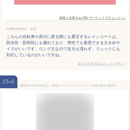
価格と在庫を
au PAY マーケット
でチェック
>>
KUMIKAN(40代・女性)
こちらの自転車や原付に乗る際にも重宝するレインコートは、
防水性・防雨性にも優れており、男性でも着用できる大きめサ
イズがいいです。ロング丈なので足元も濡れず、リュックにも
対応しているのがいいですね。
全てのおすすめコメント
(
1
件)
>
23rd
耐水圧10,000mm以上！ 防水 レインコート レディース 防水 撥水 自転車 ロング ミドル リュック対応 軽量 通学 通勤 お迎え おしゃれ かわいい 大人用 雨具 合羽 カッパ かっぱ ポンチョ シンプル 無地 透明窓 フード 母の日 プレゼント ギフト 実用的 da001