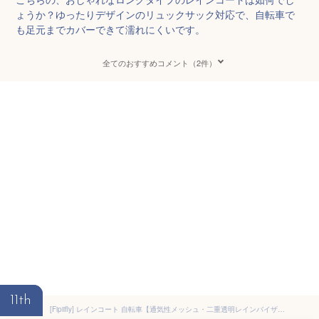
ょうか？ゆったりデザインのリュックサック対応で、自転車で
も足元までカバーできて濡れにくいです。
全てのおすすめコメント（2件）
11th
[Fipiifly] レインコート 自転車【通気性メッシュ・二重透明レインバイザー付き】 レインコート レディース 自転車 カッパ リュック対応 レインポンチョ メンズ 反射テープ ロング レインウェア 軽量 雨具 雨合羽 通勤通学 防風防水 男女兼用