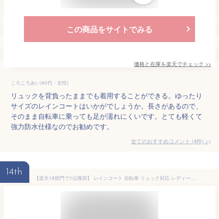
この商品をサイトでみる
価格と在庫を
楽天
でチェック
>>
ころころあい(40代・女性)
リュックを背負ったままでも着用することができる。ゆったり
サイズのレインコートはいかがでしょうか。長さがあるので、
そのまま自転車に乗っても足が濡れにくいです。とても軽くて
強力防水仕様なのでお勧めです。
全てのおすすめコメント
(
4
件)
>
14th
【楽天19部門で1位獲得】 レインコート 自転車 リュック対応 レディース おしゃれ ポンチョ 通学 安全 リュック 濡れない 高校生 小学生 バイザー 背負ったまま ランドセル対応 ファスナー ロング 通勤 かわいい 通学用 キッズ 大人 カッパ バイク つば 前開き 合羽