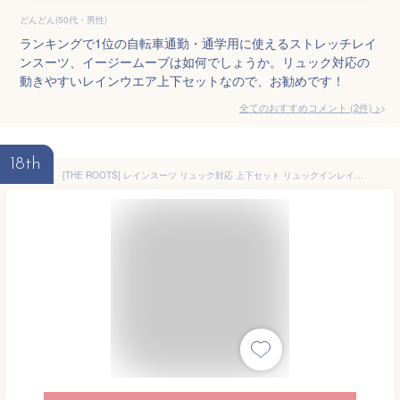
どんどん(50代・男性)
ランキングで1位の自転車通勤・通学用に使えるストレッチレイ
ンスーツ、イージームーブは如何でしょうか。リュック対応の
動きやすいレインウエア上下セットなので、お勧めです！
全てのおすすめコメント
(
2
件)
>
18th
[THE ROOTS] レインスーツ リュック対応 上下セット リュックインレインスーツ メンズ 収納袋付き 梅雨 通勤 通学 自転車 レインウェア カッパ 雨合羽 雨具 透湿防水生地 カッパ シンプル アウトドア 自転車運転 (ライトグレー, LL)