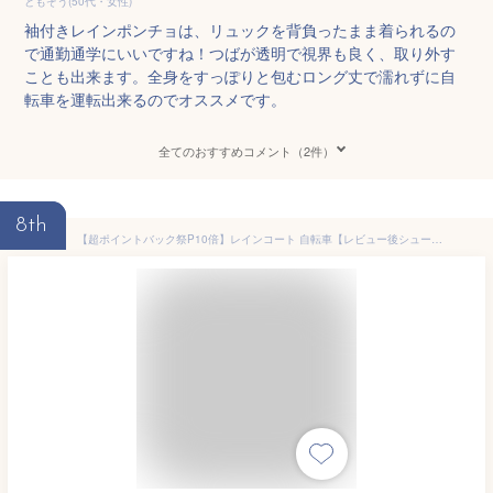
ともぞう(50代・女性)
袖付きレインポンチョは、リュックを背負ったまま着られるの
で通勤通学にいいですね！つばが透明で視界も良く、取り外す
ことも出来ます。全身をすっぽりと包むロング丈で濡れずに自
転車を運転出来るのでオススメです。
全てのおすすめコメント（2件）
8th
【超ポイントバック祭P10倍】レインコート 自転車【レビュー後シューズカバーあり】レインコート リュック レディース メンズ カッパ 自転車 通学 レインポンチョ かっぱ 自転車用 カッパ 自転車用レインコート バイク リュック対応 リュック raincoat11