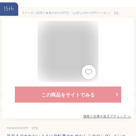
15th
【クーポン利用で★最大45%OFF】《お得な♪30％OFFクーポン》【楽天1位】 【ヘルメットに対応】レインコート レディース レインコート 自転車 かっぱ 通学 かっぱ リュック カッパレインコート レインポンチョ 二重ツバ 超撥水 反射テープ リュック対応 ポケット付
この商品をサイトでみる
価格と在庫を
楽天
でチェック
>>
nanacoco(40代・女性)
足元までぬれないように自転車のためならこのロングレインコ