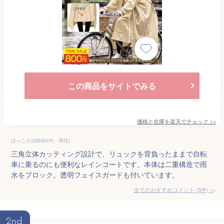
この商品をサイトでみる
価格と在庫を
楽天
でチェック
>>
ほっこり法師(60代・男性)
三角立体カッティング設計で、リュックを背負ったままで自転
車に乗るのにも便利なレインコートです。本体は二重構造で雨
水をブロック。透明フェイスガードも付いています。
全てのおすすめコメント
(
5
件)
>
2nd