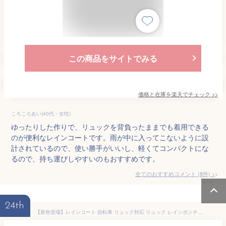
この商品をサイトでみる
価格と在庫を
楽天
でチェック
>>
ころころあい(40代・女性)
ゆったりした作りで、リュックを背負ったままでも着用できる
のが便利なレインコートです。雨が中に入ってこないように設
計されているので、使い勝手がいいし、軽くてコンパクトにな
るので、持ち運びしやすいのもおすすめです。
全てのおすすめコメント
(
8
件)
>
24th
【新色登場】レインコート 自転車 リュック対応 リュック レインポンチョ メンズ レディース 大人 軽量 フード付き 防水 透湿 通勤 通学 おしゃれ ロング丈 カッパ 雨具 自転車用 送料無料 AH-100 ハイポンチョDX