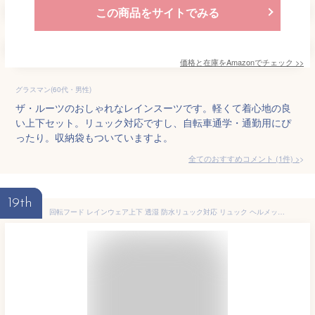
この商品をサイトでみる
価格と在庫を
Amazon
でチェック
>>
グラスマン(60代・男性)
ザ・ルーツのおしゃれなレインスーツです。軽くて着心地の良
い上下セット。リュック対応ですし、自転車通学・通勤用にぴ
ったり。収納袋もついていますよ。
全てのおすすめコメント
(
1
件)
>
19th
回転フード レインウェア上下 透湿 防水リュック対応 リュック ヘルメット対応 男女兼用 AX-6200 レインスーツ 軽量 メッシュ カッパ 収納 自転車 通学 学生 キッズ 作業用 登山 レインコート 公式 アエトニクス ミヤコート