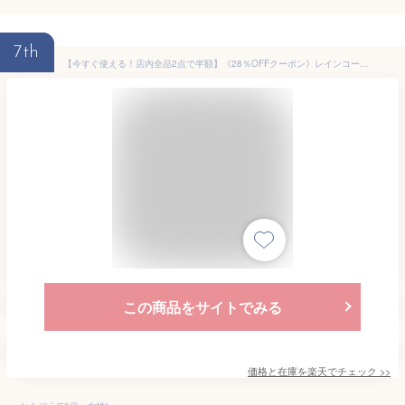
7th
【今すぐ使える！店内全品2点で半額】《28％OFFクーポン》レインコート 自転車 レディース ロング 軽量 レインポンチョ 袖付き 防水 リュック対応 通学 通勤 雨具 カッパ EVA素材 フード付き 男女兼用 軽量 完全防水 おしゃれ
この商品をサイトでみる
価格と在庫を
楽天
でチェック
>>