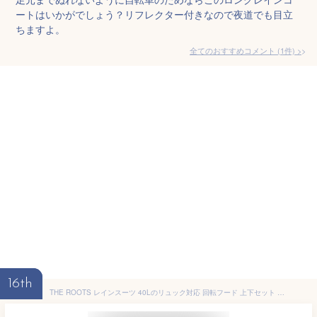
ートはいかがでしょう？リフレクター付きなので夜道でも目立
ちますよ。
全てのおすすめコメント
(
1
件)
>
16th
THE ROOTS レインスーツ 40Lのリュック対応 回転フード 上下セット ライトグレー リュックインレインスーツ レディース メンズ 収納袋付き 通勤 通学 自転車 フェス レインウェア レインコート【送料無料】