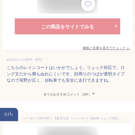
この商品をサイトでみる
価格と在庫を
楽天
でチェック
>>
めがねちゃん(50代・女性)
こちらのレインコートはいかがでしょう。リュック対応で、ロ
ング丈だから脚もぬれにくいです。顔周りのつばが透明タイプ
なので視野が広く、自転車でも安全に走行できますね。
全てのおすすめコメント（2件）
6th
＜クーポンで3070円＞ 【楽天1位】 レインコート 自転車 リュック対応 レインポンチョ メンズ レディース 軽量 フード付き 防水 透湿 通勤 通学 おしゃれ ハイポンチョ レインウェア ロング丈 カッパ 雨具 自転車用 男女兼用 綺麗 バイク 旅行 アウトドア