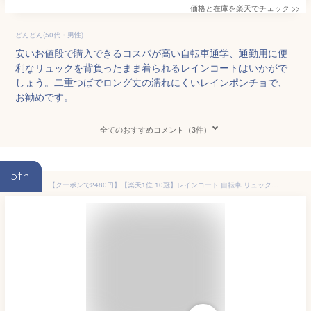
価格と在庫を
楽天
でチェック
>>
どんどん(50代・男性)
安いお値段で購入できるコスパが高い自転車通学、通勤用に便
利なリュックを背負ったまま着られるレインコートはいかがで
しょう。二重つばでロング丈の濡れにくいレインポンチョで、
お勧めです。
全てのおすすめコメント（3件）
5th
【クーポンで2480円】【楽天1位 10冠】レインコート 自転車 リュック対応 レディース メンズ ポンチョ ロング丈 カッパ 二重ツバ 通勤 通学 顔が濡れない おしゃれ 防水 撥水 軽い 蒸れない バイク 梅雨 台風 防災 雪 雨具 送迎 保育園 中学生 高校生 レインウェア