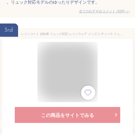
。リュック対応モデルのゆったりデザインです。
全てのおすすめコメント
(
22
件)
>
3rd
レインコート 自転車 リュック対応 レインウェア メンズ レディース リュックイン 通学 通勤 カッパ ミドル丈 大きいサイズ レインウェア 自転車用レインコート ビジネス シンプル 防水 軽量 雨具 送料無料 7590 バッグインコート
この商品をサイトでみる