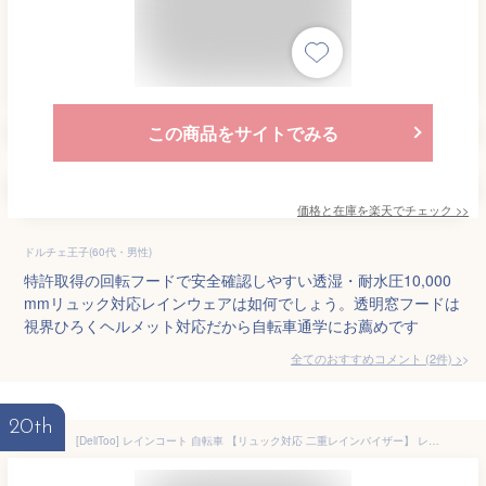
この商品をサイトでみる
価格と在庫を
楽天
でチェック
>>
ドルチェ王子(60代・男性)
特許取得の回転フードで安全確認しやすい透湿・耐水圧10,000
mmリュック対応レインウェアは如何でしょう。透明窓フードは
視界ひろくヘルメット対応だから自転車通学にお薦めです
全てのおすすめコメント
(
2
件)
>
20th
[DeliToo] レインコート 自転車 【リュック対応 二重レインバイザー】 レインウェア レディース メンズ 大きいサイズ バイク レインポンチョ 防水 防風 超撥水 耐久 カッパ 雨具 梅雨対策 通勤 通学 男女兼用 収納袋付き (L, ホワイト)