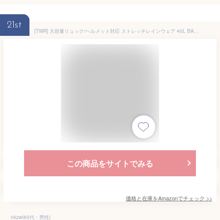
21st
[TWR] 大容量リュック/ヘルメット対応 ストレッチレインウェア 40L BAG IN STRETCH RAIN 限定 耐水圧20,000mm SS78 自転車用ヘルメット対応フード 再帰反射 バックパック対応 カーキ,LL
この商品をサイトでみる
価格と在庫を
Amazon
でチェック
>>
nkzw(60代・男性)