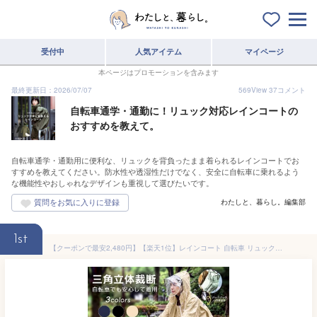
受付中
人気アイテム
マイページ
本ページはプロモーションを含みます
最終更新日：2026/07/07
569
View
37
コメント
自転車通学・通勤に！リュック対応レインコートの
おすすめを教えて。
自転車通学・通勤用に便利な、リュックを背負ったまま着られるレインコートでお
すすめを教えてください。防水性や透湿性だけでなく、安全に自転車に乗れるよう
な機能性やおしゃれなデザインも重視して選びたいです。
わたしと、暮らし。編集部
1st
【クーポンで最安2,480円】【楽天1位】レインコート 自転車 リュック対応 レディース メンズ ロング 丈 二重袖口 反射帯付き レインポンチョ おしゃれ 軽量 完全防水 撥水 カッパ 雨具 サイクル 通学 通勤 男女兼用 マスク付 三角マチ バイク 梅雨対策 台風 防災