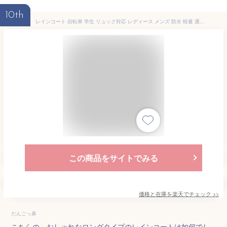
10th
レインコート 自転車 学生 リュック対応 レディース メンズ 防水 軽量 通勤 カッパ 合羽 レインウエア 雨具 バイク 防水 軽い 3370 裏メッシュ レインコート 豪雨 台風 ホワイト ネイビー リフレクター バックパック 紺 合羽 袋付き マチ付き おしゃれ シンプル 防災
この商品をサイトでみる
価格と在庫を
楽天
でチェック
>>
だんごっ鼻
こちらの、おしゃれなロングタイプのレインコートは如何でし