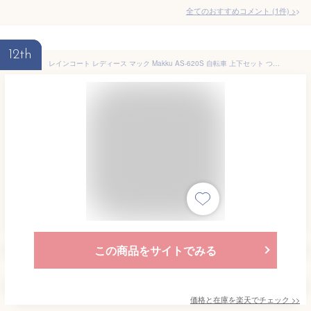
全てのおすすめコメント
(
1
件)
>
12th
レインコート レディース マック Makku AS-620S 自転車 上下セット つば付き 軽量 可愛い きれいめ おしゃれ 大人 女性 高校生 ママ 収納袋付き 通勤 通学 リュック対応 ヘルメット 回転フード 顔濡れない セパレート 耐水圧 透湿 10000mm 防水 撥水 レインスーツ ズボン
この商品をサイトでみる
価格と在庫を
楽天
でチェック
>>