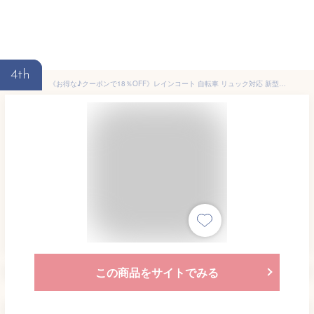
4th
《お得な♪クーポンで18％OFF》レインコート 自転車 リュック対応 新型 二重つば レインポンチョ メンズ ロング丈 大きいサイズ バイク ポンチョ カッパ 撥水 防水 防風 耐久 レインウェア 雨具 梅雨対策 男女兼用 通勤 通学
この商品をサイトでみる