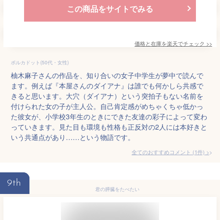
この商品をサイトでみる
価格と在庫を
楽天
でチェック
>>
ポルカドット(50代・女性)
柚木麻子さんの作品を、知り合いの女子中学生が夢中で読んで
ます。例えば『本屋さんのダイアナ』は誰でも何かしら共感で
きると思います。大穴（ダイアナ）という突拍子もない名前を
付けられた女の子が主人公。自己肯定感がめちゃくちゃ低かっ
た彼女が、小学校3年生のときにできた友達の彩子によって変わ
っていきます。見た目も環境も性格も正反対の2人には本好きと
いう共通点があり……という物語です。
全てのおすすめコメント
(
1
件)
>
9th
君の膵臓をたべたい