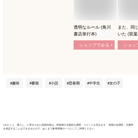
透明なルール (角川
また、同
書店単行本)
いた (双葉
ショップでみる
ショッ
趣味
書籍
小説
思春期
中学生
女の子
※
わたしと、暮らし。
に寄せられた投稿内容は、投稿者の主観的な感想・コメントを含みます。 投稿の信憑性・正確性
を保証することはできませんので、あくまで参考情報の一つとしてご利用ください。