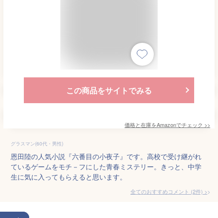
この商品をサイトでみる
価格と在庫を
Amazon
でチェック
>>
グラスマン(60代・男性)
恩田陸の人気小説『六番目の小夜子』です。高校で受け継がれ
ているゲームをモチ－フにした青春ミステリー。きっと、中学
生に気に入ってもらえると思います。
全てのおすすめコメント
(
2
件)
>