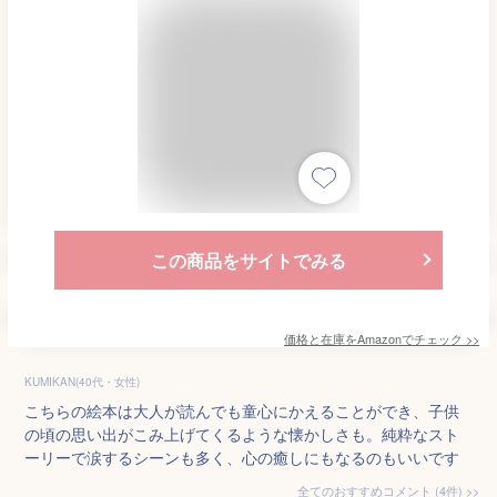
この商品をサイトでみる
価格と在庫を
Amazon
でチェック
>>
KUMIKAN(40代・女性)
こちらの絵本は大人が読んでも童心にかえることができ、子供
の頃の思い出がこみ上げてくるような懐かしさも。純粋なスト
ーリーで涙するシーンも多く、心の癒しにもなるのもいいです
全てのおすすめコメント
(
4
件)
>