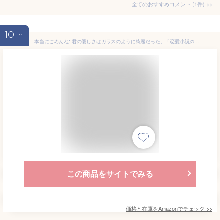
全てのおすすめコメント
(
1
件)
>
10th
本当にごめんね: 君の優しさはガラスのように綺麗だった。「恋愛小説の世界は泣ける純愛物語がおすすめ」 人生観が変わる小説
この商品をサイトでみる
価格と在庫を
Amazon
でチェック
>>