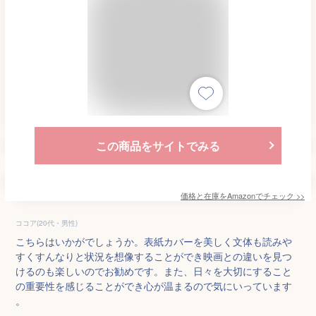
この商品をサイトでみる
価格と在庫を
Amazon
でチェック
>>
ココア(20代・男性)
こちらはいかがでしょうか。表紙カバーを美しく文体も読みや
すくすんなりと状況を想像することができ映画との違いを見つ
けるのも楽しいのでお勧めです。また、日々を大切にすること
の重要性を感じることができ心が温まるので気にいっています
。