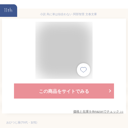
11th
小説 烏に単は似合わない 阿部智里 文春文庫
この商品をサイトでみる
価格と在庫を
Amazon
でチェック
>>
おひつじ座(70代・女性)