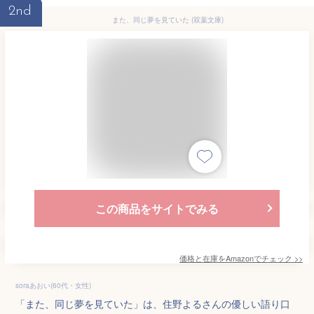
2nd
また、同じ夢を見ていた (双葉文庫)
この商品をサイトでみる
価格と在庫を
Amazon
でチェック
>>
soraあおい(60代・女性)
「また、同じ夢を見ていた」は、住野よるさんの優しい語り口