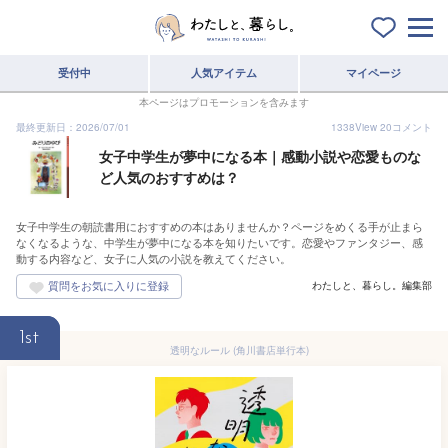
受付中
人気アイテム
マイページ
本ページはプロモーションを含みます
最終更新日：2026/07/01
1338
View
20
コメント
女子中学生が夢中になる本｜感動小説や恋愛ものな
ど人気のおすすめは？
女子中学生の朝読書用におすすめの本はありませんか？ページをめくる手が止まら
なくなるような、中学生が夢中になる本を知りたいです。恋愛やファンタジー、感
動する内容など、女子に人気の小説を教えてください。
わたしと、暮らし。編集部
1st
透明なルール (角川書店単行本)