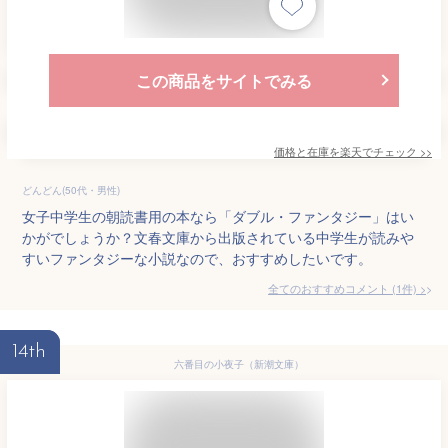
この商品をサイトでみる
価格と在庫を
楽天
でチェック
>>
どんどん(50代・男性)
女子中学生の朝読書用の本なら「ダブル・ファンタジー」はい
かがでしょうか？文春文庫から出版されている中学生が読みや
すいファンタジーな小説なので、おすすめしたいです。
全てのおすすめコメント
(
1
件)
>
14th
六番目の小夜子（新潮文庫）