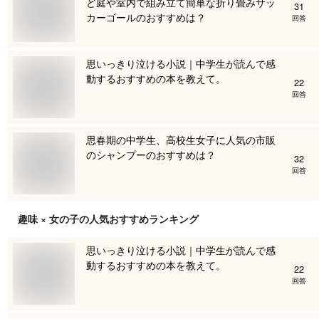
ど庭や室内で組み立て簡単な折り畳みサッ
31
カーゴールのおすすめは？
回答
思いっきり泣ける小説｜中学生が読んで感
動するおすすめの本を教えて。
22
回答
思春期の中学生、高校生女子に人気の市販
のシャンプーのおすすめは？
32
回答
趣味 × 女の子
の人気おすすめランキング
思いっきり泣ける小説｜中学生が読んで感
動するおすすめの本を教えて。
22
回答