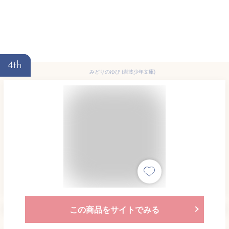
4th
みどりのゆび (岩波少年文庫)
この商品をサイトでみる