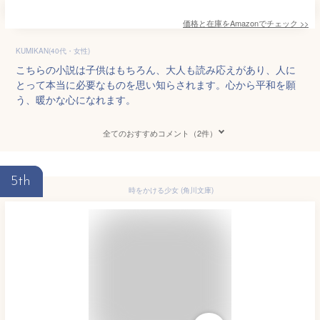
価格と在庫を
Amazon
でチェック
>>
KUMIKAN(40代・女性)
こちらの小説は子供はもちろん、大人も読み応えがあり、人に
とって本当に必要なものを思い知らされます。心から平和を願
う、暖かな心になれます。
全てのおすすめコメント（2件）
5th
時をかける少女 (角川文庫)