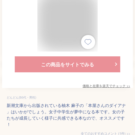
この商品をサイトでみる
価格と在庫を
楽天
でチェック
>>
どんどん(50代・男性)
新潮文庫から出版されている柚木 麻子の「本屋さんのダイアナ
」はいかがでしょう。女子中学生が夢中になる本です。女の子
たちが成長していく様子に共感できる本なので、オススメです
！
全てのおすすめコメント
(
1
件)
>