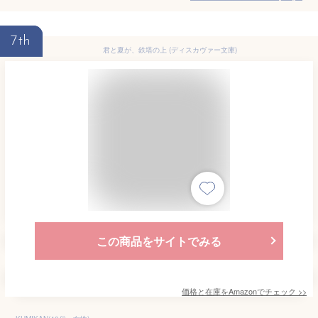
7th
君と夏が、鉄塔の上 (ディスカヴァー文庫)
この商品をサイトでみる
価格と在庫を
Amazon
でチェック
>>