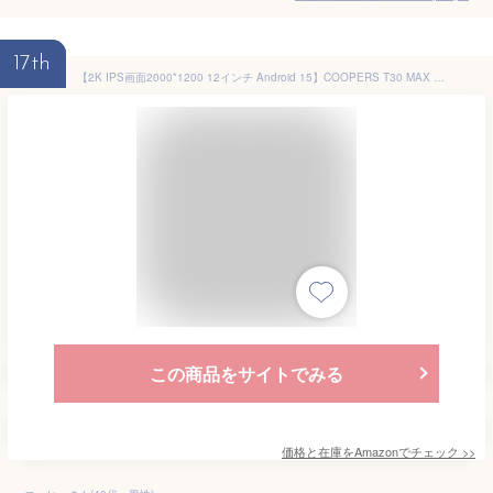
17th
【2K IPS画面2000*1200 12インチ Android 15】COOPERS T30 MAX Tablet タブレット アンドロイド15 T615 8コアCPU Antutu 290,000点+ 20GBメモリ（6GB物理+14GB仮想）+128GBストレージ+1TB拡張 8000mAh+Type-C20W急速充電 2.4/5GHzWi-Fi+GMS認証+GPS+無線投影+顔認識+OTG
この商品をサイトでみる
価格と在庫を
Amazon
でチェック
>>