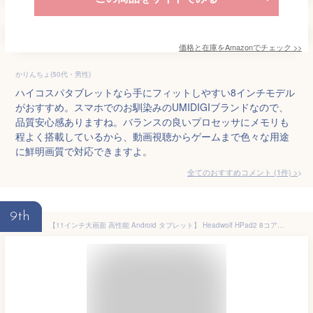
価格と在庫を
Amazon
でチェック
>>
かりんちょ(50代・男性)
ハイコスパタブレットなら手にフィットしやすい8インチモデル
がおすすめ。スマホでのお馴染みのUMIDIGIブランドなので、
品質安心感ありますね。バランスの良いプロセッサにメモリも
程よく搭載しているから、動画視聴からゲームまで色々な用途
に鮮明画質で対応できますよ。
全てのおすすめコメント
(
1
件)
>
9th
【11インチ大画面 高性能 Android タブレット】 Headwolf HPad2 8コアCPU(最大2.0GHz) 8GB RAM＋256GB ROM＋2TB拡張 2K （2000×1200） IPS液晶 顔認証対応 GMS認証済み 7680mAh大容量バッテリー 20W PD急速充電 Wi-Fi＆4G LTE対応 Bluetooth5.0＋GPS 日本語説明書付き (グレー)