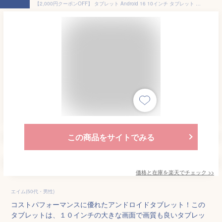
【2,000円クーポンOFF】 タブレット Android 16 10インチ タブレット wi-fiモデル BMAX I10Plus I10S 16GB+64/128GB 8コア 大画面 格安タブレット アンドロイド16 タブレットPC本体 Android16 端末 大容量 最新 動画視聴 学習用 子供 キッズ 母 父 送料無料
この商品をサイトでみる
価格と在庫を
楽天
でチェック
>>
エイム(50代・男性)
コストパフォーマンスに優れたアンドロイドタブレット！この
タブレットは、１０インチの大きな画面で画質も良いタブレッ