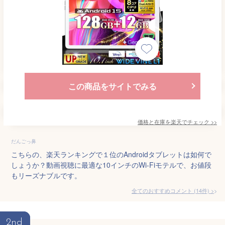
この商品をサイトでみる
価格と在庫を
楽天
でチェック
>>
だんごっ鼻
こちらの、楽天ランキングで１位のAndroidタブレットは如何で
しょうか？動画視聴に最適な10インチのWi-Fiモテルで、お値段
もリーズナブルです。
全てのおすすめコメント
(
14
件)
>
2nd