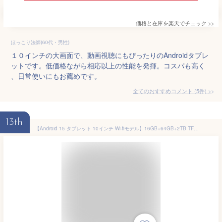
価格と在庫を
楽天
でチェック
>>
ほっこり法師(60代・男性)
１０インチの大画面で、動画視聴にもぴったりのAndroidタブレ
ットです。低価格ながら相応以上の性能を発揮。コスパも高く
、日常使いにもお薦めです。
全てのおすすめコメント
(
5
件)
>
13th
【Android 15 タブレット 10インチ Wi-fiモデル】16GB+64GB+2TB TF拡張、T310 A75大コア tablet アンドロイド タブレットWidevineL1+GMS認証+Type-C充電+6000mAh、薄型軽量 1280*800 TDDI Incell IPS画面、WiFi6+BT5.0+OTG+画面分割+重力センシング+無線投影 日本語説明書 bmax I10S