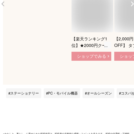
【楽天ランキング1
【2,000
位】★2000円クーポ
OFF】 
ン 動画視聴に最適
Android 
ショップでみる
ショッ
10インチ 128GB /
タブレット 
64GB WidevineL1対
ル BMAX I
応 高性能 8コアCPU
I10S
Android15 Wi-Fiモデ
16GB+64/
ル 10.1 タブレット
コア 大画
PC 10.1インチ クリ
ブレット 
ステーショナリー
PC・モバイル機器
オールシーズン
コスパ
スマス タブレット
ド16 タ
子供 キッズ 端末 本
本体 Andr
体 お祝い 卒業 入学
大容量 最
2/10迄
聴 学習用
ズ 母 父 
※
わたしと、暮らし。
に寄せられた投稿内容は、投稿者の主観的な感想・コメントを含みます。 投稿の信憑性・正確性