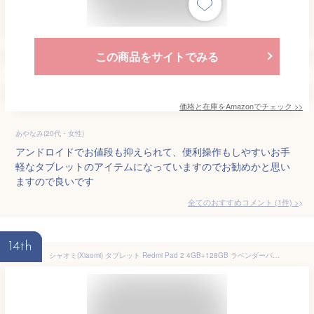
この商品をサイトでみる
価格と在庫を
Amazon
でチェック
>>
あやなみ(20代・女性)
アンドロイドでお値段も抑えられて、便利操作もしやすいお手
軽なタブレットのアイテムになっていますのでお勧めかと思い
ますので良いです
全てのおすすめコメント
(
1
件)
>
14th
シャオミ(Xiaomi) タブレット Redmi Pad 2 4GB+128GB ラベンダーパープル wi-fiモデル 2.5K 大型11インチディスプレ Dolby Atmos対応 9000mAh 大容量 バッテリー 高性能チップHelio G100-Ultra 2TBまでmicroSDカード拡張 Xiaomi相互接続機能対応 軽量 エンターテインメント 子供用にも 日本語版