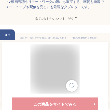
ト♪動画視聴やリモートワークの際にも重宝する、画質も綺麗で
ユーチューブや配信を見るにも最適なタブレットです。
全てのおすすめコメント（4件）
3rd
【限定クーポン併用で13973円+特典7点付き！】FHD Android16 1920*1200 タブレット 10インチ 20GB+128GB 8コアCPU 6000mAhバッテリー Wi-Fiモデル Widevine L1対応 GPS機能 Type-C充電 GMS認証 タブレットPC本体 日本語対応 カーナビとしても可！
この商品をサイトでみる