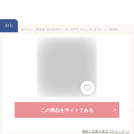
4th
★マラソン限定★【2,000円クーポンOFF】11インチ タブレット Android 15 SIMフリー 格安タブレット 端末 RAM24GB ROM256GB アンドロイド 15 本体 通話 タブレットpc Wi-Fiモデル 大画面 子供用 安い おすすめ 高性能 2025新発売 グレー TABWEE W90
この商品をサイトでみる
価格と在庫を
楽天
でチェック
>>