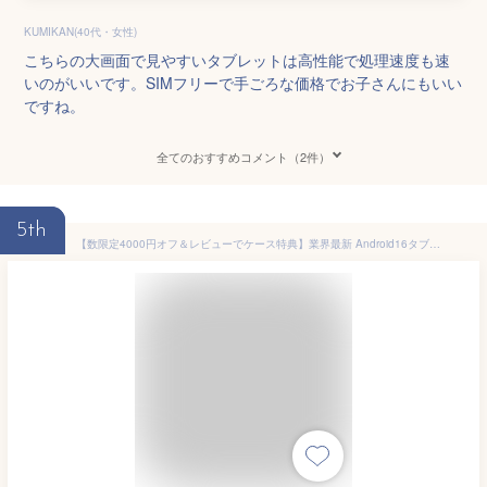
KUMIKAN(40代・女性)
こちらの大画面で見やすいタブレットは高性能で処理速度も速
いのがいいです。SIMフリーで手ごろな価格でお子さんにもいい
ですね。
全てのおすすめコメント（2件）
5th
【数限定4000円オフ＆レビューでケース特典】業界最新 Android16タブレット 楽天1位 DOOGEE U11 Gemini AIタブレット 11インチ 大画面 Android16 8コア 16GB RAM+128GB ROM+2TB拡張可 90Hz Android15タブレット/Widevine L1 Netflix/顔認識/13MP AIカメラ/8580mAhバッテリー