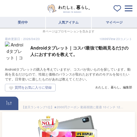
受付中
人気アイテム
マイページ
本ページはプロモーションを含みます
最終更新日：2026/04/23
10699
View
23
コメント
Androidタブレット｜コスパ最強で動画見るだけの
人におすすめを教えて。
Androidタブレットの購入を考えていますが、コスパが良いものを探しています。動
画を見るだけなので、性能と価格のバランスが取れたおすすめのモデルを知りたい
です。日常使いに適したものがあれば教えてください。
わたしと、暮らし。編集部
1st
【楽天ランキング1位】★2000円クーポン 動画視聴に最適 10インチ 128GB / 64GB WidevineL1対応 高性能 8コアCPU Android15 Wi-Fiモデル 10.1 タブレットPC 10.1インチ クリスマス タブレット 子供 キッズ 端末 本体 お祝い 卒業 入学 2/10迄