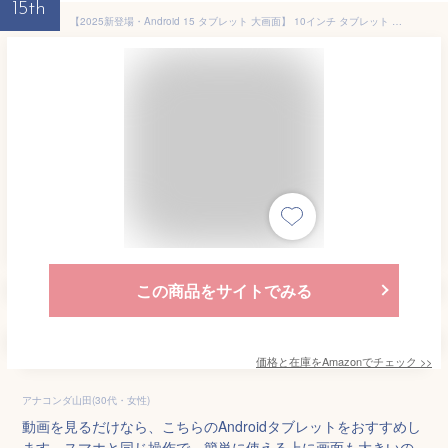
15th
【2025新登場・Android 15 タブレット 大画面】 10インチ タブレット Wi-Fiモデル 14GB+64GB+最大1TB拡張 6000mAh PD18W＆Type-C充電 8コアCPU 2.4G＆5G WiFi Bluetooth5.2 顔認識 無線投影 動画 YouTube WidevineL1対応 電子書籍 LINE 高齢者 子供 カメラ
この商品をサイトでみる
価格と在庫を
Amazon
でチェック
>>
アナコンダ山田(30代・女性)
動画を見るだけなら、こちらのAndroidタブレットをおすすめし
ます。スマホと同じ操作で、簡単に使える上に画面も大きいの