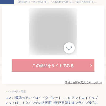
【特別値引クーポン1000円！】＼128GB 64GB/ コスパ最強 Android16 ★／ 10インチ タブレットPC Android15 8コア GPS搭載 Wi-Fiモデル 6000mAh 10インチ レビュー タブレット wi-fi オクタコア TECLAST 誕生日 家電 P30 android 子供 本体 ギフト プレゼント 12/9迄
この商品をサイトでみる
価格と在庫を
楽天
でチェック
>>
エイム(50代・男性)
コスパ最強のアンドロイドタブレット！このアンドロイドタブ
レットは、１０インチの大画面で動画視聴やオンライン通信に