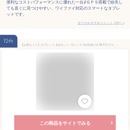
便利なコストパフォーマンスに優れた一台♪ＧＰＳ搭載で紛失し
ても直ぐに見つけやすい、ワイファイ対応のスマートなタブレ
ットです。
全てのおすすめコメント
(
2
件)
>
12th
【お得セット】タブレット 8点セット 10インチ Android 16 Wi-Fiモデル 30GB+128GB+1TB拡張 Widevine L1対応 8コアCPU 5000mAh GMS認証 BT5.4 顔認識 無線投影 児童守護 OTG 格安タブレット アンドロイド 子供 キッズ 初心者 子供用 プレゼント ギフト
この商品をサイトでみる