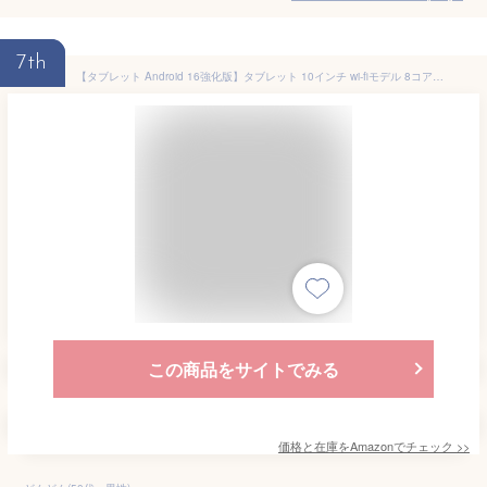
7th
【タブレット Android 16強化版】タブレット 10インチ wi-fiモデル 8コアCPU 24GB RAM+64GB ROM+2TB拡張 アンドロイド16 tablet GPS搭載 6000mAh大容量バッテリーwidevineL1/Netflix/YouTube対応 顔認識Type-C充電 2.4G&5G 画面分割 児童守護 動画/電子書/マンガ見る 保護 フイルム貼り済み 一年保証
この商品をサイトでみる
価格と在庫を
Amazon
でチェック
>>