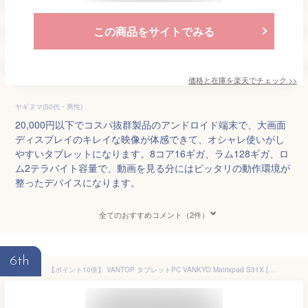
この商品をサイトでみる
価格と在庫を
楽天
でチェック
>>
ヤギヌマ(50代・男性)
20,000円以下でコスパ抜群製品のアンドロイド端末で、大画面
ディスプレイのキレイな映像が体感できて、オシャレ使いがし
やすいタブレットになります。8コア16ギガ、ラム128ギガ、ロ
ム2テラバイト容量で、動画を見る分にはピッタリの動作環境が
整ったデバイスになります。
全てのおすすめコメント（2件）
6th
【ポイント10倍】 VANTOP タブレットPC VANKYO Matrixpad S31X [画面解像度：1920x1200 ストレージ容量：64GB メモリ容量：3GB] 【P10倍】