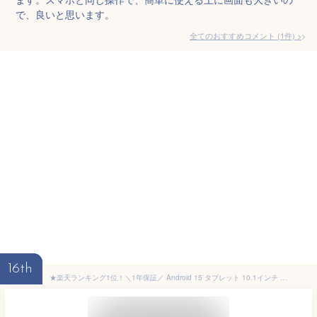
で、良いと思います。
全てのおすすめコメント
(
1
件)
>
16th
★楽天ランキング1位！＼1年保証／ Android 15 タブレット 10.1インチ 2K解像度 2560*1600 IPS 大画面 wifiモデル 4~12GB+64~128GB Playストア Widevine L1 アンドロイド15 タブレット 8コアCPU 8800mAh 2.0Ghz GMS認証 WiFi5 BT5.0 YouTube NETFLIX