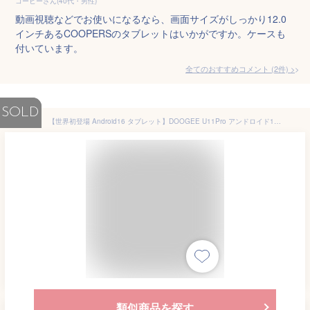
コーヒーさん(40代・男性)
動画視聴などでお使いになるなら、画面サイズがしっかり12.0
インチあるCOOPERSのタブレットはいかがですか。ケースも
付いています。
全てのおすすめコメント
(
2
件)
>
SOLD
【世界初登場 Android16 タブレット】DOOGEE U11Pro アンドロイド16 タブレット 11インチ wi-fiモデル Gemini AI 8コア android16 Tablet 90Hz高リフレッシュレート T7200 30GB+256GB+2TB拡張、WiFi+BT+8580mAh+GMS、顔認識、GPS 搭载、Widevine L1対応、金属ボディ
類似商品を探す