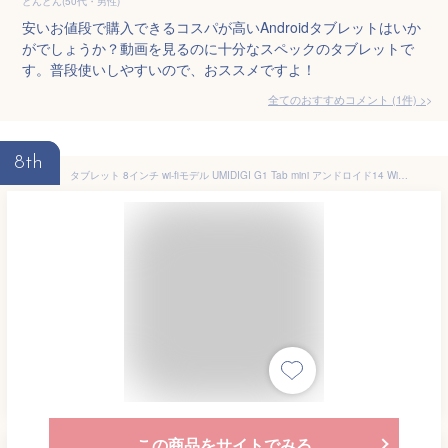
どんどん(50代・男性)
安いお値段で購入できるコスパが高いAndroidタブレットはいか
がでしょうか？動画を見るのに十分なスペックのタブレットで
す。普段使いしやすいので、おススメですよ！
全てのおすすめコメント
(
1
件)
>
8th
タブレット 8インチ wi-fiモデル UMIDIGI G1 Tab mini アンドロイド14 WiFi 6 超軽小型 2.0GHz CPU 5000mAhバッテリー デュアルカメラ 7GB＋32GB 1TB TF拡張 BT5.0+GMS 1280*800 IPSタッチスクリーン ケース付き（ブルー）
この商品をサイトでみる