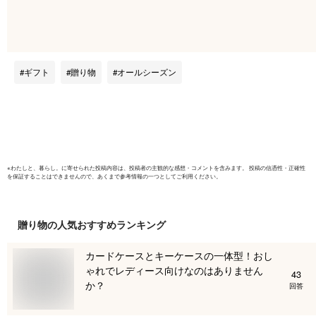
ポーション ズワイガ
ン カニ 
ニ 刺身 むき身 ギフ
たらば タ
ト 訳あり おためし
蟹 たらば
お歳暮 かに カニ 送
かに 父の
料無料
敬老の日 
ギフト
贈り物
オールシーズン
ルメお歳
※
わたしと、暮らし。
に寄せられた投稿内容は、投稿者の主観的な感想・コメントを含みます。 投稿の信憑性・正確性
を保証することはできませんので、あくまで参考情報の一つとしてご利用ください。
贈り物
の人気おすすめランキング
カードケースとキーケースの一体型！おし
ゃれでレディース向けなのはありません
43
か？
回答