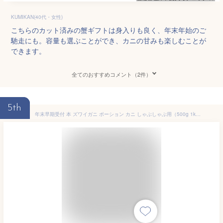
KUMIKAN(40代・女性)
こちらのカット済みの蟹ギフトは身入りも良く、年末年始のご
馳走にも。容量も選ぶことができ、カニの甘みも楽しむことが
できます。
全てのおすすめコメント（2件）
5th
年末早期受付 本 ズワイガニ ポーション カニ しゃぶしゃぶ用（500g 1kg 1.5kg 2kg 3kg）カニ むき身 カニ ポーション 刺身 生食可 殻カット 蟹しゃぶ カニしゃぶ セット かにしゃぶ 御歳暮 ギフト お歳暮 冬ギフト 蟹鍋 カニ鍋 かに鍋 セット かに刺身 年末 年始 年末配送