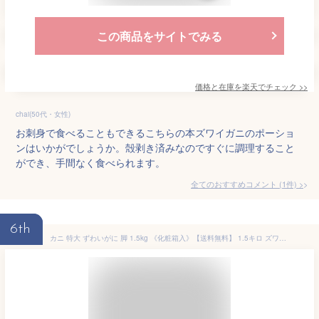
この商品をサイトでみる
価格と在庫を
楽天
でチェック
>>
chai(50代・女性)
お刺身で食べることもできるこちらの本ズワイガニのポーショ
ンはいかがでしょうか。殻剥き済みなのですぐに調理すること
ができ、手間なく食べられます。
全てのおすすめコメント
(
1
件)
>
6th
カニ 特大 ずわいがに 脚 1.5kg 《化粧箱入》【送料無料】 1.5キロ ズワイガニ 蟹 かに ズワイ蟹 脚 ボイル ギフト 内祝 御礼 お誕生日祝 のし 熨斗