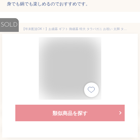
身でも鍋でも楽しめるのでおすすめです。
SOLD
【年末配送OK！】お歳暮 ギフト 御歳暮 特大 タラバガニ お祝い 太脚 タラバ蟹 800g かに むき身 ボイル カット済み 送料無料 蟹 ハーフポーション 2〜3人前 高級 海鮮 海の幸 のし対応 無添加
類似商品を探す