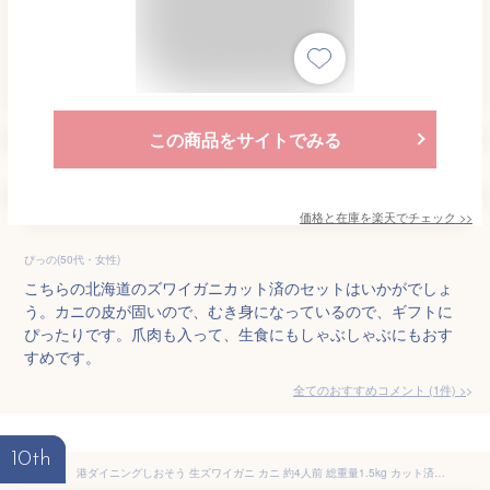
この商品をサイトでみる
価格と在庫を
楽天
でチェック
>>
ぴっの(50代・女性)
こちらの北海道のズワイガニカット済のセットはいかがでしょ
う。カニの皮が固いので、むき身になっているので、ギフトに
ぴったりです。爪肉も入って、生食にもしゃぶしゃぶにもおす
すめです。
全てのおすすめコメント
(
1
件)
>
10th
港ダイニングしおそう 生ズワイガニ カニ 約4人前 総重量1.5kg カット済み お刺身OK 600g×2箱 高鮮度 かに 生ずわいがに ポーション むき身 かに鍋 蟹しゃぶ 化粧箱入り 01.カット済みズワイガニ 1.2kg ギフト