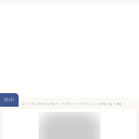
16th
タラバガニ 年末 むき身 カット 特大 ハーフポーション 800g 1kg 1.3kg 1.6kg 極太 かに カニ 蟹 たらばがに むき身 お中元熨斗サービス