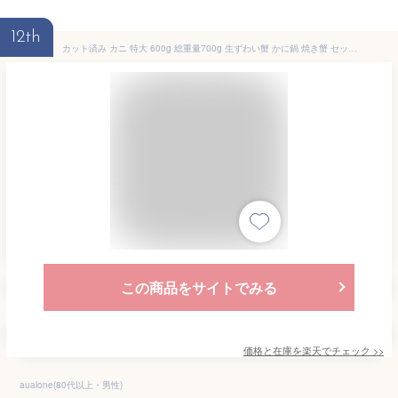
12th
カット済み カニ 特大 600g 総重量700g 生ずわい蟹 かに鍋 焼き蟹 セット 生食可 ずわいがに ズワイガニ おためし価格 ギフト プレゼント
この商品をサイトでみる
価格と在庫を
楽天
でチェック
>>
aualone(80代以上・男性)