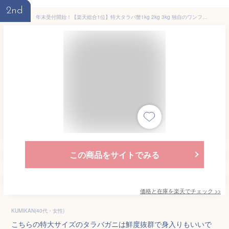
2nd
年末受付開始！【楽天総合1位】特大タラバ蟹1kg 2kg 3kg 独自のワンフローズン カニ タラバガニ たらば タラバ かに 蟹 たらば蟹 たらばかに 父の日 お歳暮 敬老の日 ギフト グルメお歳暮
この商品をサイトでみる
価格と在庫を
楽天
でチェック
>>
KUMIKAN(40代・女性)
こちらの特大サイズのタラバガニは鮮度抜群で身入りもいいで