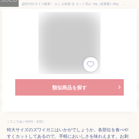
SOLD
超特大5Lサイズ厳選！ カニ お刺身 生 カット済み 1kg（総重量1.3kg） 5L ボイルも選べる かに 蟹 ズワイガニ 生ずわい ずわいがに ずわい蟹 生食 カット ズワイ蟹 生 刺し身 ポーション ギフト お歳暮
類似商品を探す
ころころあい(40代・女性)
特大サイズのズワイガニはいかがでしょうか。各部位を食べや
すくカットしてあるので、手軽においしさを味わえます。お刺