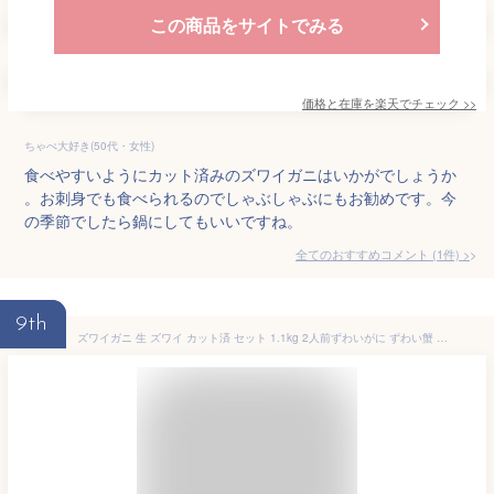
この商品をサイトでみる
価格と在庫を
楽天
でチェック
>>
ちゃぺ大好き(50代・女性)
食べやすいようにカット済みのズワイガニはいかがでしょうか
。お刺身でも食べられるのでしゃぶしゃぶにもお勧めです。今
の季節でしたら鍋にしてもいいですね。
全てのおすすめコメント
(
1
件)
>
9th
ズワイガニ 生 ズワイ カット済 セット 1.1kg 2人前ずわいがに ずわい蟹 カニ かに 蟹 むき身 カニ爪 蟹爪 かに爪 生 冷凍 しゃぶしゃぶ 鍋 北海道 海鮮 ギフト お取り寄せ グルメ 御祝 内祝 御礼 誕生日祝 お歳暮 お年賀 年末年始