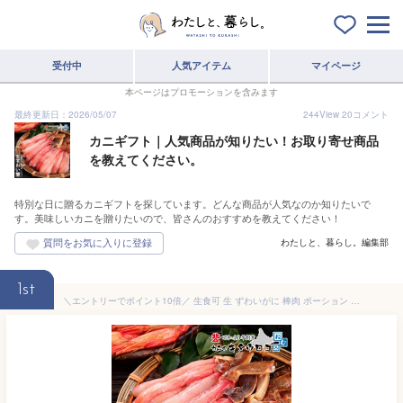
受付中
人気アイテム
マイページ
本ページはプロモーションを含みます
最終更新日：2026/05/07
244
View
20
コメント
カニギフト｜人気商品が知りたい！お取り寄せ商品
を教えてください。
特別な日に贈るカニギフトを探しています。どんな商品が人気なのか知りたいで
す。美味しいカニを贈りたいので、皆さんのおすすめを教えてください！
わたしと、暮らし。編集部
1st
＼エントリーでポイント10倍／ 生食可 生 ずわいがに 棒肉 ポーション 蟹 フルポーション ズワイガニ 刺身 むき身 ギフト 訳あり おためし お歳暮 かに カニ 送料無料