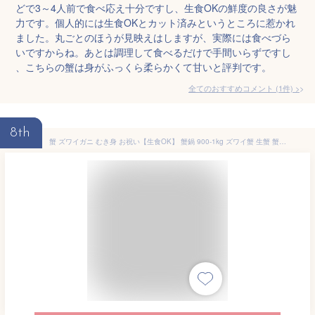
どで3～4人前で食べ応え十分ですし、生食OKの鮮度の良さが魅
力です。個人的には生食OKとカット済みというところに惹かれ
ました。丸ごとのほうが見映えはしますが、実際には食べづら
いですからね。あとは調理して食べるだけで手間いらずですし
、こちらの蟹は身がふっくら柔らかくて甘いと評判です。
全てのおすすめコメント
(
1
件)
>
8th
蟹 ズワイガニ むき身 お祝い【生食OK】 蟹鍋 900-1kg ズワイ蟹 生蟹 蟹しゃぶ 蟹すき 即日発送 爪 盛り合わせ かにしゃぶ 鍋 かに鍋 しゃぶしゃぶ カニ鍋 かに ズワイ蟹 鍋セット カニ 内祝い ギフト ずわい蟹 送料無料 ※北海道・沖縄・離島を除く