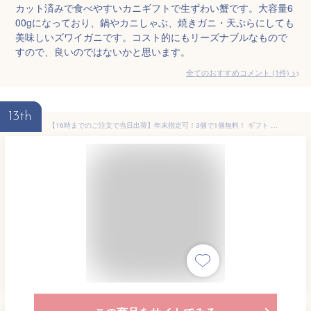
カット済みで食べやすいカニギフトで生ずわい蟹です。大容量6
00gになっており、鍋やカニしゃぶ、焼きガニ・天ぷらにしても
美味しいズワイガニです。コスト的にもリーズナブルなもので
すので、良いのではないかと思います。
全てのおすすめコメント
(
1
件)
>
13th
【16時までのご注文で当日出荷】年末指定可！3個で1個無料！ ギフト お刺身OK 生 ずわいがに ハーフポーション 蟹 カニ かに ずわいがに ズワイ かにしゃぶ むき身 海鮮 鍋