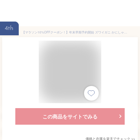
4th
【マラソン10%OFFクーポン！】年末早期予約開始 ズワイガニ かにしゃぶ セット 1kg 2kg カット済み ズワイガニ 生食可 カニ 刺身 蟹しゃぶ カニしゃぶ しゃぶしゃぶ お歳暮 かに むき身 蟹鍋 用 カニ鍋セット 蟹 年末年始 お取り寄せ お正月 グルメ 御歳暮 お歳暮ギフト 海鮮
この商品をサイトでみる
価格と在庫を
楽天
でチェック
>>