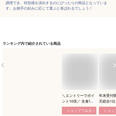
調理でき、特別感を演出するのにぴったりの商品となっていま
す。お相手の好みに応じて選ぶと喜ばれるでしょう！
ランキング内で紹介されている商品
＼エントリーでポイ
年末受付
ント10倍／ 生食可
天総合1
生 ずわいがに 棒肉
ラバ蟹1kg 
ショップでみる
ショッ
ポーション 蟹 フル
独自のワ