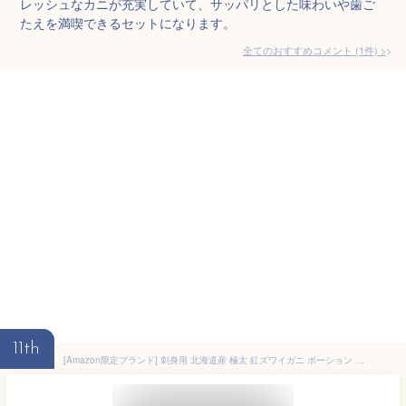
レッシュなカニが充実していて、サッパリとした味わいや歯ご
たえを満喫できるセットになります。
全てのおすすめコメント
(
1
件)
>
11th
[Amazon限定ブランド] 刺身用 北海道産 極太 紅ズワイガニ ポーション 南蛮付き かにしゃぶ かに ずわい蟹 カニ ポーション ギフト 国内加工 虹色キッチン (1kg(500g×2))