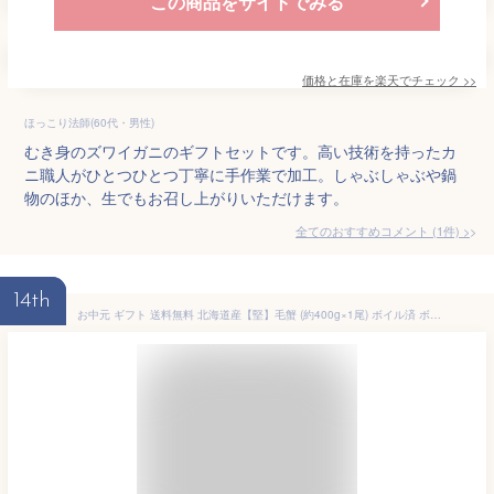
この商品をサイトでみる
価格と在庫を
楽天
でチェック
>>
ほっこり法師(60代・男性)
むき身のズワイガニのギフトセットです。高い技術を持ったカ
ニ職人がひとつひとつ丁寧に手作業で加工。しゃぶしゃぶや鍋
物のほか、生でもお召し上がりいただけます。
全てのおすすめコメント
(
1
件)
>
14th
お中元 ギフト 送料無料 北海道産【堅】毛蟹 (約400g×1尾) ボイル済 ボイル 冷凍 毛ガニ 北海道 カニ 毛がに 蟹 かに 姿 国産 海鮮グルメ お取り寄せ お取り寄せグルメ 内祝い お返し 父の日 御中元 贈り物 贈答 プレゼント カニみそ 蟹味噌 カニ味噌 海鮮