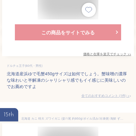
この商品をサイトでみる
価格と在庫を
楽天
でチェック
>>
ドルチェ王子(60代・男性)
北海道産浜ゆで毛蟹450gサイズは如何でしょう。蟹味噌の濃厚
な味わいと半解凍のシャリシャリ感でもイイ感じに美味しいの
でお薦めですよ
全てのおすすめコメント
(
1
件)
>
15th
北海道 カニ 特大 ズワイガニ (姿/1尾 約950g/ボイル済み/冷凍便) 海鮮 ずわい蟹 ズワイ蟹 カニみそ ボイル 1尾 2尾 3尾 4尾 冬ギフト お歳暮 年越し 年末年始 お正月 ギフト 贈り物 贈答 お祝い お礼 内祝い プレゼント ご家庭用 北海道 グルメ 送料無料 お取り寄せ