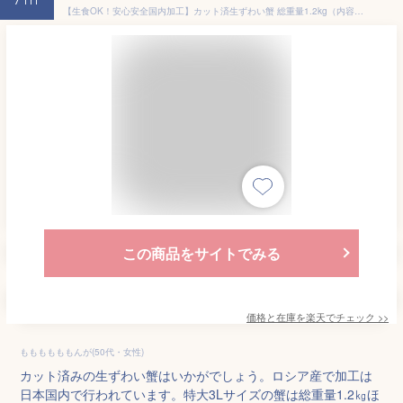
7th
【生食OK！安心安全国内加工】カット済生ずわい蟹 総重量1.2kg（内容量1kg） 3人〜4人前 あす楽対応 熨斗対応可 ギフト お中元 お歳暮 【母の日ギフト】【父の日ギフト】【あす楽対応！】【特大サイズ3L以上】【大特価セール】【年末年始配送可能】
この商品をサイトでみる
価格と在庫を
楽天
でチェック
>>
ももももももんが(50代・女性)
カット済みの生ずわい蟹はいかがでしょう。ロシア産で加工は
日本国内で行われています。特大3Lサイズの蟹は総重量1.2㎏ほ