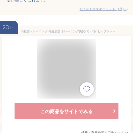
全てのおすすめコメント
(
1
件)
>
20th
内転筋トレーニング 骨盤底筋 トレーニング美尻バンド付 ヒップトレーナー 多機能運動クリップ 滑り止め 簡単 便利 もも裏筋トレ ダイエット器具
この商品をサイトでみる
価格と在庫を
楽天
でチェック
>>