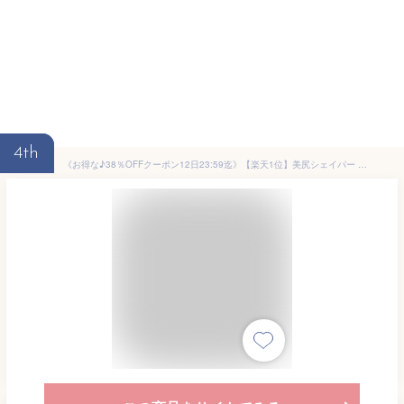
4th
《お得な♪38％OFFクーポン12日23:59迄》【楽天1位】美尻シェイパー ヒップネスコア ヒップトレーナー 脚痩せ 骨盤 二の腕 ヒップアップ ウエスト 骨盤底筋トレーニング 内転筋トレーニング トレーニング 内転筋 骨盤底筋 ダイエット