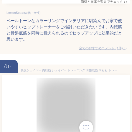
価格と在庫を
楽天
でチェック
>>
LemonSoda(50代・女性)
ペールトーンなカラーリングでインテリアに馴染んでお家で使
いやすいヒップトレーナーをご検討いただきたいです。内転筋
と骨盤底筋を同時に鍛えられるのでヒップアップに効果的だと
思います。
全てのおすすめコメント
(
1
件)
>
8th
美尻シェイパー 内転筋 シェイパー トレーニング 骨盤底筋 内もも トレーニング器具 ヒップネスコア ヒップトレーナー もも裏筋トレ 産後 リハビリテーション エクササイズ 美尻 脚痩せ 筋トレ 膣トレーニング 内転筋を鍛える マルチトレーナー レディース 宅トレ 家トレ