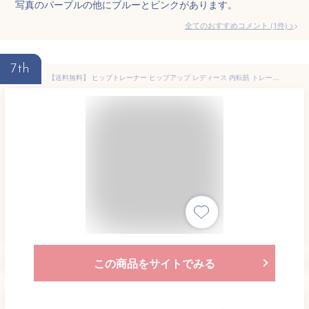
写真のパープルの他にブルーとピンクがあります。
全てのおすすめコメント
(
1
件)
>
7th
【送料無料】 ヒップトレーナー ヒップアップ レディース 内転筋 トレーニング 鍛える 美尻シェイパー 美尻 美脚 太もも 内股 お尻 内もも ダイエット 筋トレ 健康 自宅 シェイプアップ 腕 背中 脚 エクササイザー 産後 リハビリ
この商品をサイトでみる