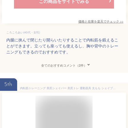
この商品をサイトでみる
価格と在庫を
楽天
でチェック
>>
ころころあい(40代・女性)
内腿に挟んで閉じたり開らいたりすることで内転筋を鍛えるこ
とができます。立っても座っても使えるし、胸や背中のトレー
ニングもできるのでおすすめです。
全てのおすすめコメント（2件）
5th
内転筋トレーニング 美尻シェイパー 美尻トレ 運動器具 太もも シェイプアップ フィットネス トレーナー お尻 筋肉 姿勢改善 内転筋 括約筋 筋トレ ヒップアップ お尻 美尻 内もも O脚 骨盤底筋 二の腕 妻 母 プレゼント