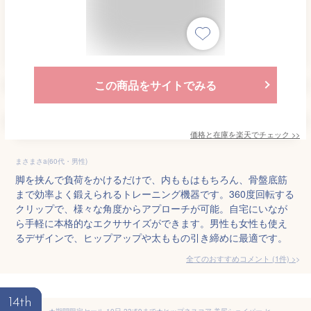
この商品をサイトでみる
価格と在庫を
楽天
でチェック
>>
まさまさa(60代・男性)
脚を挟んで負荷をかけるだけで、内ももはもちろん、骨盤底筋
まで効率よく鍛えられるトレーニング機器です。360度回転する
クリップで、様々な角度からアプローチが可能。自宅にいなが
ら手軽に本格的なエクササイズができます。男性も女性も使え
るデザインで、ヒップアップや太ももの引き締めに最適です。
全てのおすすめコメント
(
1
件)
>
14th
★期間限定セール 10日 23:59まで★ヒップネスコア 美尻シェイパー ヒップトレーナー 骨盤底筋 内転筋トレーニング 美尻 クッション 美尻ショーツ ヒップアップ 美脚 骨盤矯正 骨盤 ガードル ショーツ [※]