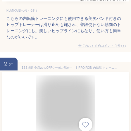
KUMIKAN(40代・女性)
こちらの内転筋トレーニングにも使用できる美尻バンド付きの
ヒップトレーナーは滑り止めも施され、普段使わない筋肉のト
レーニングにも。美しいヒップラインにもなり、使い方も簡単
なのがいいです。
全てのおすすめコメント
(
1
件)
>
21st
【SS期間 全店20%OFFクーポン配布中！】PROIRON 内転筋 トレーニング 内転筋シェイパー 骨盤底筋トレーニング器具 骨盤底筋トレーニング こつばんていきん鍛える器具 ダイエットグッズ 内側の筋肉 トレーニング ヒップトレーナー 産後リハビリテーション （日本語説明書）