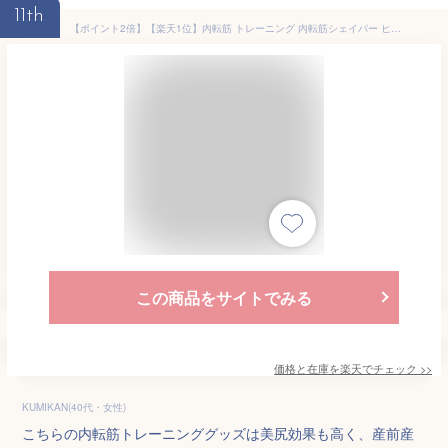
11th
【ポイント2倍】【楽天1位】内転筋 トレーニング 内転筋シェイパー ヒップネスコア 骨盤底筋 トレーニング器具 美尻シェイパー ダイエット 筋トレ 骨盤矯正 太もも 痩せ グッズ 足痩せ 膣トレ 産前産後 ヒップアップ
この商品をサイトでみる
価格と在庫を
楽天
でチェック
>>
KUMIKAN(40代・女性)
こちらの内転筋トレーニンググッズは美尻効果も高く、産前産