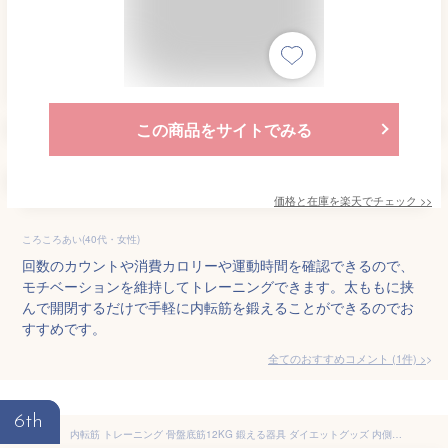
この商品をサイトでみる
価格と在庫を
楽天
でチェック
>>
ころころあい(40代・女性)
回数のカウントや消費カロリーや運動時間を確認できるので、
モチベーションを維持してトレーニングできます。太ももに挟
んで開閉するだけで手軽に内転筋を鍛えることができるのでお
すすめです。
全てのおすすめコメント
(
1
件)
>
6th
内転筋 トレーニング 骨盤底筋12KG 鍛える器具 ダイエットグッズ 内側の筋肉 多機能運動クリップ ヒップトレーナー 簡単 便利 ダイエット器具 美尻 脚やせ