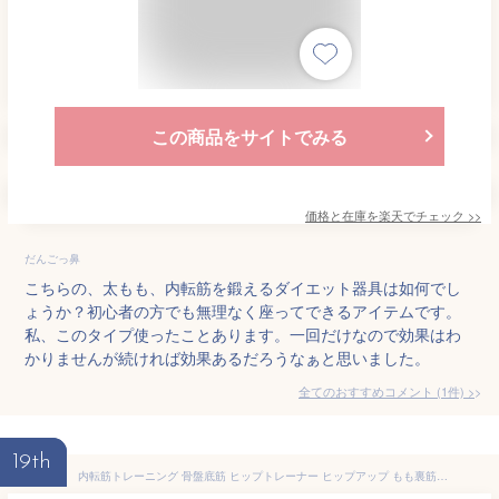
この商品をサイトでみる
価格と在庫を
楽天
でチェック
>>
だんごっ鼻
こちらの、太もも、内転筋を鍛えるダイエット器具は如何でし
ょうか？初心者の方でも無理なく座ってできるアイテムです。
私、このタイプ使ったことあります。一回だけなので効果はわ
かりませんが続ければ効果あるだろうなぁと思いました。
全てのおすすめコメント
(
1
件)
>
19th
内転筋トレーニング 骨盤底筋 ヒップトレーナー ヒップアップ もも裏筋トレ 多機能運動クリップ 産後 リハビリテーション エクササイザー トレーニング 器具 美尻 脚痩せ 筋トレ 膣トレ 膣トレーニング 送料無料