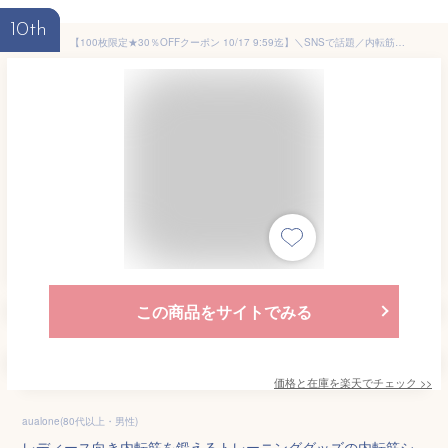
10th
【100枚限定★30％OFFクーポン 10/17 9:59迄】＼SNSで話題／内転筋シェイパー 内転筋 トレーニング シェイパー グッズ ヒップトレーニング ヒップアップ ながら トレーニング器具 脚痩せ 美尻シェイパー ヒップシェイパー 太もも 骨盤底筋 ダイエット
この商品をサイトでみる
価格と在庫を
楽天
でチェック
>>
aualone(80代以上・男性)
レディース向き内転筋を鍛えるトレーニンググッズの内転筋シ