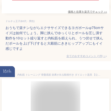
価格と在庫を
楽天
でチェック
>>
ドルチェ王子(60代・男性)
おうちで楽チンながらエクササイズできるヨガボールφ75cmサ
イズは如何でしょう。脚に挟んでゆっくりとボールを圧し潰す
動作を10セット繰り返すと内転筋を鍛えられ、うつ伏せで挟ん
だボールを上げ下げすると大殿筋にききヒップアップにもイイ
感じですよ
全てのおすすめコメント
(
1
件)
>
18th
内転筋 トレーニング 骨盤底筋 効果が出る動画付き ダイエット器具 【公式】太もも 内転筋を鍛える 内転筋マルチトレーナー 【パーソナルトレーナー MIHOKO様より推奨】 【HIPPO REILLY】