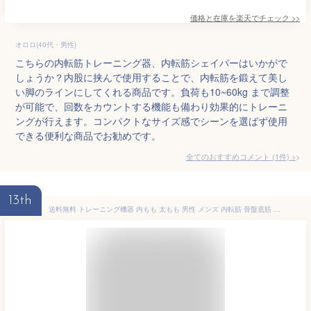
価格と在庫を
楽天
でチェック
>>
オロロ(40代・男性)
こちらの内転筋トレーニング器、内転筋シェイパーはいかがで
しょうか？内股に挟んで使用することで、内転筋を鍛えて美し
い脚のラインにしてくれる商品です。負荷も10~60kg まで調整
が可能で、回数をカウントする機能も備わり効果的にトレーニ
ングが行えます。コンパクトなサイズ感でシーンを選ばず使用
できる便利な商品でお勧めです。
全てのおすすめコメント
(
1
件)
>
13th
送料無料 トレーニング機器 内もも 太もも 男性 メンズ 内転筋 骨盤底筋 筋トレ 360度 回転 ヒップトレーナー エクササイズ フィットネス 運動 スポーツ用品 ダイエット器具 多機能 クリップ 挟む