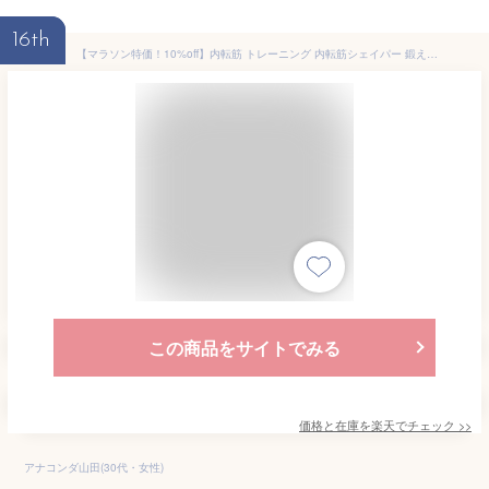
16th
【マラソン特価！10%off】内転筋 トレーニング 内転筋シェイパー 鍛える 器具 筋トレ 可愛い おしゃれ 骨盤底筋 PC筋 内転筋スライダー ヒップトレーニング 内転筋トレーニング 太もも 男性 女性 脚痩せ 送料無料 クリスマス ギフト プレゼント
この商品をサイトでみる
価格と在庫を
楽天
でチェック
>>
アナコンダ山田(30代・女性)