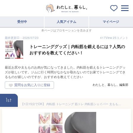
受付中
人気アイテム
マイページ
本ページはプロモーションを含みます
最終更新日：2026/07/23
417
View
25
コメント
トレーニンググッズ｜内転筋を鍛えるには？人気の
おすすめを教えてください！
最近お尻や太もものお肉が気になってきました。内転筋を鍛えるトレーニンググッ
ズが欲しいです。ジムに行く時間がなかなか取れないのでお家でトレーニングでき
るものが嬉しいのですが、おすすめを教えてください
わたしと、暮らし。編集部
1st
【1日15分でOK】 内転筋 トレーニング 筋トレ 内転筋シェイパー 太もも 痩せ 器具 トレーニング器具 下半身 腕 二の腕 背中 お尻 シェイパー ヒップアップ 足パカ 骨盤 運動 筋肉 骨盤底筋 美尻 エクササイズ ダイエット ヒップ 自宅 簡単 フィットネス スリム O脚