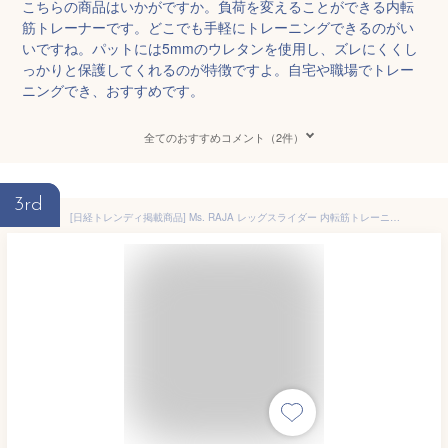
こちらの商品はいかがですか。負荷を変えることができる内転
筋トレーナーです。どこでも手軽にトレーニングできるのがい
いですね。パットには5mmのウレタンを使用し、ズレにくくし
っかりと保護してくれるのが特徴ですよ。自宅や職場でトレー
ニングでき、おすすめです。
全てのおすすめコメント（2件）
3rd
[日経トレンディ掲載商品] Ms. RAJA レッグスライダー 内転筋トレーニング 器具 デジタルカウント 内もも トレーニング器具 骨盤底筋 グッズ 内もも エクササイズ 骨盤底筋 鍛える グッズ 内もも 痩せ 内もも 筋 トレ グッズ 多機能運動クリップ レディース 宅トレ 家トレ