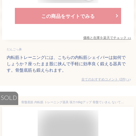
この商品をサイトでみる
価格と在庫を
楽天
でチェック
>>
だんごっ鼻
内転筋トレーニングには、こちらの内転筋シェイパーは如何で
しょうか？座ったまま股に挟んで手軽に効率良く鍛える器具で
す。骨盤底筋も鍛えられます。
全てのおすすめコメント
(
2
件)
>
SOLD
骨盤底筋 内転筋 トレーニング器具 張力16kgアップ 骨盤ていきん ないてんきん トレーニング器具 太もも 筋トレ 痩せ レッググリップ 骨盤矯正 美尻 大腿筋力アップ 多機能運動クリップ ヒップアップ ダイエット器具 レジスタンスバンドをお付けします 男女性 日本語説明書付