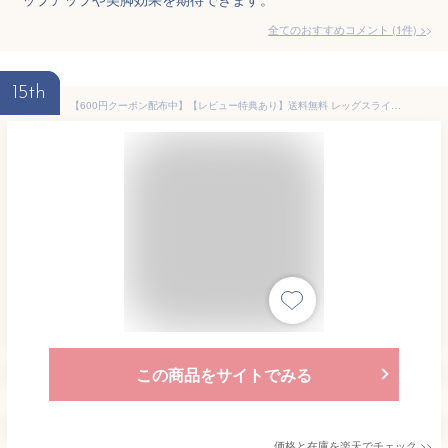
全てのおすすめコメント
(
1
件)
>
15th
【600円クーポン配布中】【レビュー特典あり】送料無料 レッグスライダー スキーマシン 内転筋骨盤底筋トレーナー 内転筋トレーニング 肘掛けを装備可能 折りたたみ式 置くのに便利 自宅やジムでの使用に最適 肘掛け付き ピンク
この商品をサイトでみる
価格と在庫を
楽天
でチェック
>>