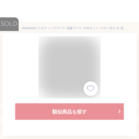
SOLD
siawadeky ウエディングブーケ 花嫁ブーケ 12本セット リボン付き 白 造花 スズラン チューリップ ブライダルブーケ 造花花束 結婚式 パーティー ニ次会 撮影 DIY 手作り 結婚祝い プレゼント
類似商品を探す