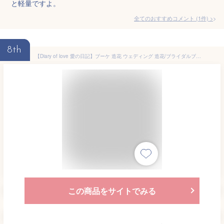
と軽量ですよ。
全てのおすすめコメント
(
1
件)
>
8th
【Diary of love 愛の日記】ブーケ 造花 ウェディング 造花/ブライダルブーケ/トスブーケ【bouqet】【造花・ウェディングブーケ・ブライダルブーケ・ウエディングブーケ・ブーケ】花嫁 写真撮り 結婚式 結婚祝い 贈り物 フラワーギフト バラ 花束 プレゼント 2023
この商品をサイトでみる