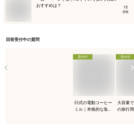
おすすめは？
12
回答
回答受付中の質問
受付中
受付中
臼式の電動コーヒー
大容量で
ミル｜本格的な珈琲
の旅行用
を入れたい人向けの
おすすめ
おすすめは？