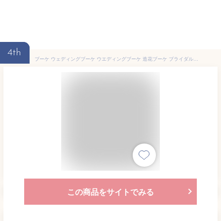
4th
ブーケ ウェディングブーケ ウエディングブーケ 造花ブーケ ブライダルブーケ ラウンドブーケ トスブーケ ウェディング 結婚式 披露宴 挙式 二次会 花束 ウェディングフォト ホワイト シャンパン ピンク レッド 【flo159y】
この商品をサイトでみる