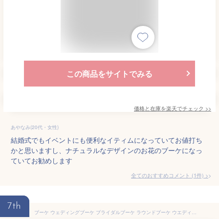
この商品をサイトでみる
価格と在庫を
楽天
でチェック
>>
あやなみ(20代・女性)
結婚式でもイベントにも便利なイティムになっていてお値打ち
かと思いますし、ナチュラルなデザインのお花のブーケになっ
ていてお勧めします
全てのおすすめコメント
(
1
件)
>
7th
ブーケ ウェディングブーケ ブライダルブーケ ラウンドブーケ ウエディングブーケ 花嫁 造花 花束 可愛い 結婚式 二次会 披露宴 挙式 前撮り 贈答品 リゾート婚 ウェディング ウエディング 造花ブーケ トスブーケ アートフラワー フォトウェディング ホワイト 白 送料無料