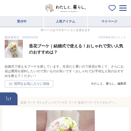
受付中
人気アイテム
マイページ
本ページはプロモーションを含みます
最終更新日：2026/04/30
343
View
20
コメント
造花ブーケ｜結婚式で使える！おしゃれで安い人気
のおすすめは？
結婚式で使えるブーケを探しています。生花だと重いので造花が良くて、さらにお
花は費用を節約したいので安いものが良いです！おしゃれでお手頃な人気のおすす
めを教えてください！
わたしと、暮らし。編集部
1st
造花 ブーケ【ウェディングブーケ】ブーケ 造花ブーケ ブライダルブーケ ラウンドブーケ トスブーケ【flo10b】