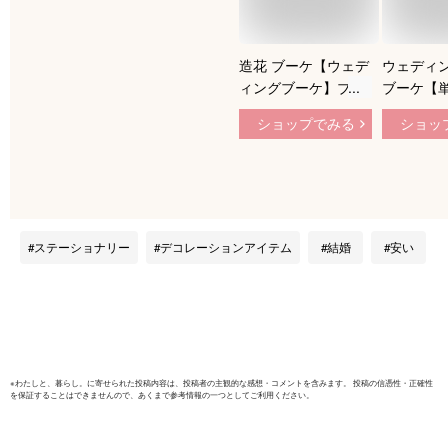
造花 ブーケ【ウェデ
ウェディ
ィングブーケ】ブー
ブーケ【
ケ 造花ブーケ ブラ
点セット
ショップでみる
ショッ
イダルブーケ ラウン
ケ・リス
ドブーケ トスブーケ
ブートニ
【flo10b】
ィングブー
ブライダル
スブーケ 
セット ブ
ステーショナリー
デコレーションアイテム
結婚
安い
リストブー
ジュ【flo7
※
わたしと、暮らし。
に寄せられた投稿内容は、投稿者の主観的な感想・コメントを含みます。 投稿の信憑性・正確性
を保証することはできませんので、あくまで参考情報の一つとしてご利用ください。