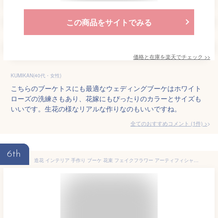
この商品をサイトでみる
価格と在庫を
楽天
でチェック
>>
KUMIKAN(40代・女性)
こちらのブーケトスにも最適なウェディングブーケはホワイト
ローズの洗練さもあり、花嫁にもぴったりのカラーとサイズも
いいです。生花の様なリアルな作りなのもいいですね。
全てのおすすめコメント
(
1
件)
>
6th
造花 インテリア 手作り ブーケ 花束 フェイクフラワー アーティフィシャルフラワー 蒲公英 チューリップ 結婚式 DIY パーティー 撮影 美術館 ホーム 庭園 キッチン オフィス 喫 パーティー 部屋 飾り 人工植物 観賞植物 全17種類