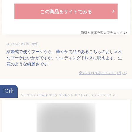
この商品をサイトでみる
価格と在庫を
楽天
でチェック
>>
ほっちゃん(40代・女性)
結婚式で使うブーケなら、華やかで品のあるこちらのおしゃれ
なブーケはいかがですか。ウエディングドレスに映えます。生
花のような綺麗さです。
全てのおすすめコメント
(
1
件)
>
10th
ソープフラワー 花束 ブーケ プレゼント ギフト バラ フラワーソープ アレンジメント 造花 誕生日 発表会 結構祝い 還暦 お祝い 退職 お礼 お見舞い 女性 人気 枯れない お供え お悔やみ ペット 花 送料無料 喜寿 紫 米寿 青 赤 父の日 誕プレ 病院 2000円 ｜カラーブーケ