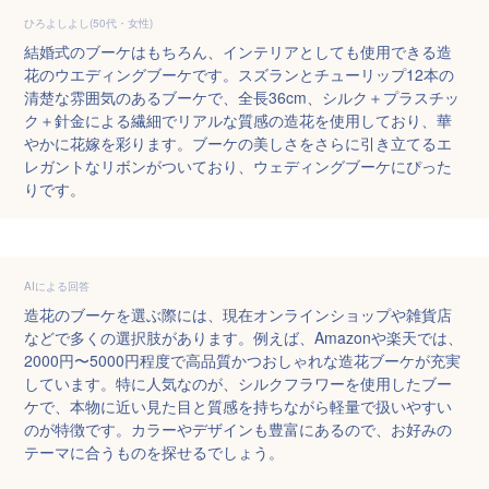
ひろよしよし(50代・女性)
結婚式のブーケはもちろん、インテリアとしても使用できる造
花のウエディングブーケです。スズランとチューリップ12本の
清楚な雰囲気のあるブーケで、全長36cm、シルク＋プラスチッ
ク＋針金による繊細でリアルな質感の造花を使用しており、華
やかに花嫁を彩ります。ブーケの美しさをさらに引き立てるエ
レガントなリボンがついており、ウェディングブーケにぴった
りです。
AIによる回答
造花のブーケを選ぶ際には、現在オンラインショップや雑貨店
などで多くの選択肢があります。例えば、Amazonや楽天では、
2000円〜5000円程度で高品質かつおしゃれな造花ブーケが充実
しています。特に人気なのが、シルクフラワーを使用したブー
ケで、本物に近い見た目と質感を持ちながら軽量で扱いやすい
のが特徴です。カラーやデザインも豊富にあるので、お好みの
テーマに合うものを探せるでしょう。
