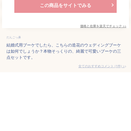
この商品をサイトでみる
価格と在庫を
楽天
でチェック
>>
だんごっ鼻
結婚式用ブーケでしたら、こちらの造花のウェディングブーケ
は如何でしょうか？本物そっくりの、綺麗で可愛いブーケの三
点セットです。
全てのおすすめコメント
(
1
件)
>