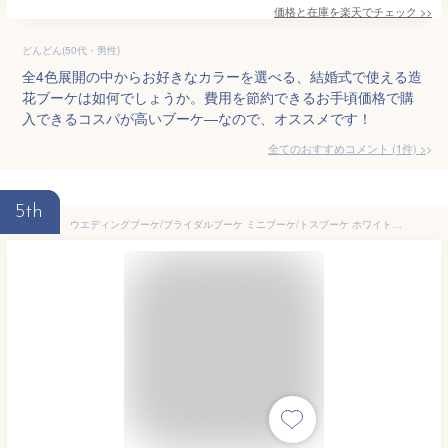
価格と在庫を
楽天
でチェック
>>
どんどん(50代・男性)
全4色展開の中からお好きなカラーを選べる、結婚式で使える造
花ブーケは如何でしょうか。費用を節約できるお手頃価格で購
入できるコスパが高いブーケ―なので、オススメです！
全てのおすすめコメント
(
1
件)
>
5th
ウエディングブーケ/ブライダルブーケ ミニブーケ/トスブーケ ホワイトローズ ブーケ 【bouqet】