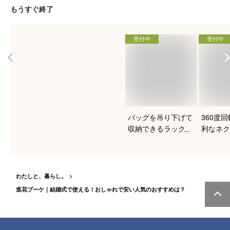
もうすぐ終了
受付中
受付中
バッグを吊り下げて
360度
収納できるラックの
利なネク
おすすめは？
ーのおす
わたしと、暮らし。
造花ブーケ｜結婚式で使える！おしゃれで安い人気のおすすめは？