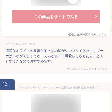
この商品をサイトでみる
価格と在庫を
楽天
でチェック
>>
ころころあい(40代・女性)
清楚なホワイトの薔薇と葉っぱの緑がシンプルできれいなブー
ケはいかがでしょうか。丸みがあって可愛らしさもあり、とて
もすてきなのでおすすめです。
全てのおすすめコメント
(
1
件)
>
12th
ブライダルブーケ ウエディングブーケ 造花 花束 結婚式 造花 欧米風 バラ 結婚式 撮影（シャンパン）