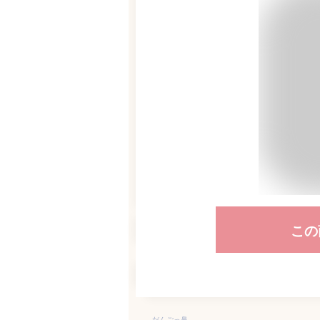
この
だんごっ鼻