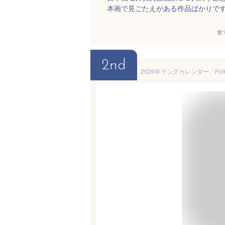
本画で見ごたえがある作品ばかりで
全
2nd