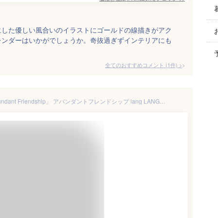
にした優しい風合いのイラストにゴールドの線描きがアク
レンダーはいかがでしょうか。奇抜過ぎずインテリアにも
全てのおすすめコメント
(
1
件)
>
2026年ラングカレンダー「Abundant Friendship」 アバンダントフレンドシップ lang LANG社 LANGカレンダー2026 壁掛け 風景 インテリア アートカレンダー 大判カレンダー 月替わりカレンダー デザイナー 輸入