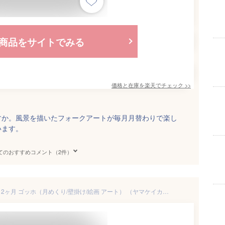
商品をサイトでみる
価格と在庫を
楽天
でチェック
>>
すか。風景を描いたフォークアートが毎月月替わりで楽し
います。
てのおすすめコメント（2件）
カレンダー2026 名画と暮らす12ヶ月 ゴッホ（月めくり/壁掛け/絵画 アート） （ヤマケイカレンダー2026） [ ゴッホ ]