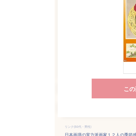
この
リンク(50代・男性)
日本画壇の実力派画家１２人の季節