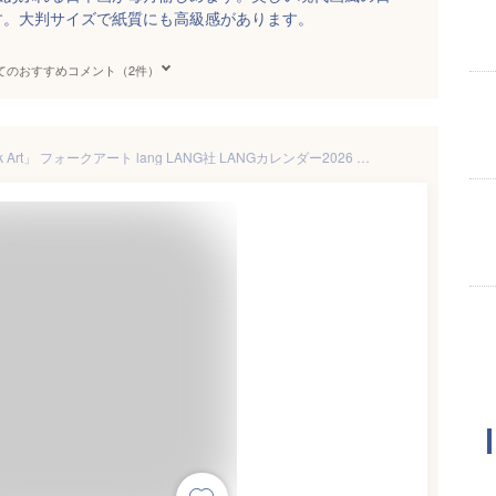
す。大判サイズで紙質にも高級感があります。
てのおすすめコメント（2件）
2026年ラングカレンダー「Folk Art」 フォークアート lang LANG社 LANGカレンダー2026 壁掛け 風景 インテリア アートカレンダー 大判カレンダー 月替わりカレンダー デザイナー 輸入