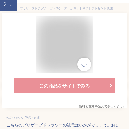
2nd
プリザーブドフラワー ガラスケース 【アリア】ギフト プレゼント 誕生日 花 結婚記念日 結婚祝い 祝電 電報 結婚式 お見舞い 両親 妻 花 退職祝い 還暦祝い 母 女性 送料無料 かわいい おしゃれ インスタ映え 母の日 プリザ プリザーブド 高級 ガラスピラミッド
この商品をサイトでみる
価格と在庫を
楽天
でチェック
>>
めがねちゃん(50代・女性)
こちらのプリザーブドフラワーの祝電はいかがでしょう。おし