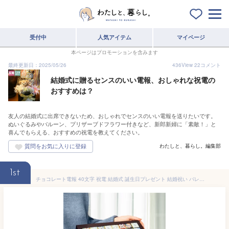
受付中
人気アイテム
マイページ
本ページはプロモーションを含みます
最終更新日：2025/05/26
436
View
22
コメント
結婚式に贈るセンスのいい電報、おしゃれな祝電の
おすすめは？
友人の結婚式に出席できないため、おしゃれでセンスのいい電報を送りたいです。
ぬいぐるみやバルーン、プリザーブドフラワー付きなど、新郎新婦に「素敵！」と
喜んでもらえる、おすすめの祝電を教えてください。
わたしと、暮らし。編集部
1st
チョコレート電報 40文字 祝電 結婚式 誕生日プレゼント 結婚祝い バレンタインチョコレート 2025 出産祝い 開店祝い 周年祝い 記念日 お祝い 母の日 入学祝い 入園祝い 女友達 プレゼント ギフト お礼 お返し お祝い電報 お菓子 スイーツ おしゃれ かわいい 面白い 当日出荷