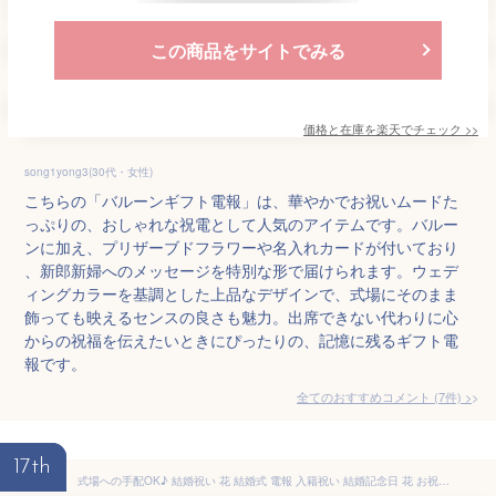
この商品をサイトでみる
価格と在庫を
楽天
でチェック
>>
song1yong3(30代・女性)
こちらの「バルーンギフト電報」は、華やかでお祝いムードた
っぷりの、おしゃれな祝電として人気のアイテムです。バルー
ンに加え、プリザーブドフラワーや名入れカードが付いており
、新郎新婦へのメッセージを特別な形で届けられます。ウェデ
ィングカラーを基調とした上品なデザインで、式場にそのまま
飾っても映えるセンスの良さも魅力。出席できない代わりに心
からの祝福を伝えたいときにぴったりの、記憶に残るギフト電
報です。
全てのおすすめコメント
(
7
件)
>
17th
式場への手配OK♪ 結婚祝い 花 結婚式 電報 入籍祝い 結婚記念日 花 お祝い 結婚式の電報に！結婚祝い プリザーブドフラワー 花 ギフト 「テディのフラワー結婚式」ペア ぬいぐるみ 祝電 結婚祝い 送料無料 あす楽対応 テディベア かわいい おしゃれ メッセージ対応