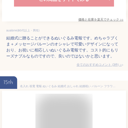
価格と在庫を
楽天
でチェック
>>
aualone(80代以上・男性)
結婚式に贈ることができるぬいぐるみ電報です。めちゃラブく
ま＋メッセージバルーンのオシャレで可愛いデザインになって
おり、お祝いに相応しいぬいぐるみ電報です。コスト的にもリ
ーズナブルなものですので、良いのではないかと思います。
全てのおすすめコメント
(
3
件)
>
15th
名入れ 祝電 電報 ぬいぐるみ 結婚式 おしゃれ 結婚祝い バルーン フラワー ギフト ウェディング 受付 飾り ウェルカム 贈り物 記念日 サプライズ 装飾 風船 卓上 送料無料 造花