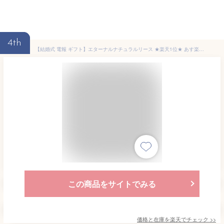
4th
【結婚式 電報 ギフト】エターナルナチュラルリース ★楽天1位★ あす楽OK 結婚式 おしゃれ 発表会 邪魔にならない 誕生日 お祝い 祝電 電報 プレゼント ドライフラワー 花 インテリア 営業日13時まで注文で即日発送
この商品をサイトでみる
価格と在庫を
楽天
でチェック
>>