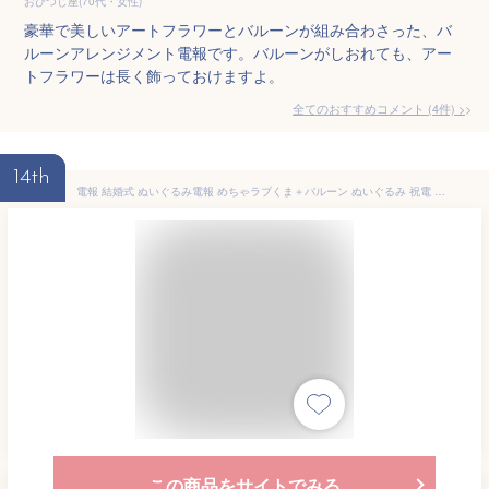
おひつじ座(70代・女性)
豪華で美しいアートフラワーとバルーンが組み合わさった、バ
ルーンアレンジメント電報です。バルーンがしおれても、アー
トフラワーは長く飾っておけますよ。
全てのおすすめコメント
(
4
件)
>
14th
電報 結婚式 ぬいぐるみ電報 めちゃラブくま＋バルーン ぬいぐるみ 祝電 おしゃれ お祝い 誕生日 バルーン 発表会 ウェディング 入籍祝い 退職祝い 入学式 卒業式 就職 合格祝い メッセージカード文字入れ無料 あす楽 ルシアン クリスマス プレゼント
この商品をサイトでみる