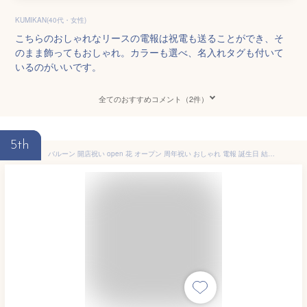
KUMIKAN(40代・女性)
こちらのおしゃれなリースの電報は祝電も送ることができ、そ
のまま飾ってもおしゃれ。カラーも選べ、名入れタグも付いて
いるのがいいです。
全てのおすすめコメント（2件）
5th
バルーン 開店祝い open 花 オープン 周年祝い おしゃれ 電報 誕生日 結婚式 送料無料 開業祝い プレゼント 20歳 お祝い 居酒屋 カフェ 飲食店 ネイル サロン 美容室 ショップ 受付 ホワイト ゴールド 金色 6000円 バルーンギフト 入学 発表会 卒業 敬老の日 即日発送