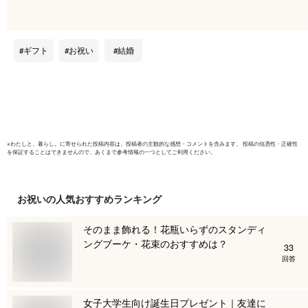
産祝い 開店祝い 周
祝電 電報
年祝い 記念日 お祝
見舞い 両親
い 母の日 入学祝い
職祝い 還
入園祝い 女友達 プ
女性 送料
ギフト
お祝い
結婚
レゼント ギフト お
いい おし
礼 お返し お祝い電
スタ映え 
報 お菓子 スイーツ
リザ プリ
おしゃれ かわいい
高級 ガラ
面白い 当日出荷
ド
※
わたしと、暮らし。
に寄せられた投稿内容は、投稿者の主観的な感想・コメントを含みます。 投稿の信憑性・正確性
を保証することはできませんので、あくまで参考情報の一つとしてご利用ください。
お祝い
の人気おすすめランキング
そのまま飾れる！花瓶いらずのスタンディ
ングブーケ・花束のおすすめは？
33
回答
女子大学生向け誕生日プレゼント｜友達に