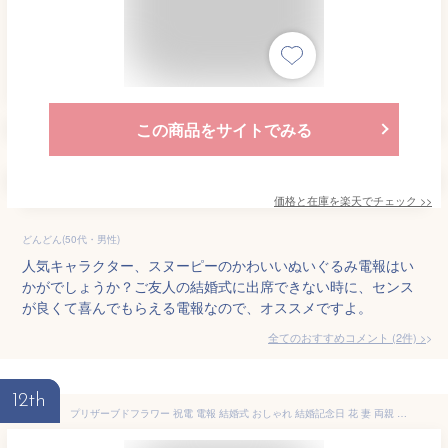
この商品をサイトでみる
価格と在庫を
楽天
でチェック
>>
どんどん(50代・男性)
人気キャラクター、スヌーピーのかわいいぬいぐるみ電報はい
かがでしょうか？ご友人の結婚式に出席できない時に、センス
が良くて喜んでもらえる電報なので、オススメですよ。
全てのおすすめコメント
(
2
件)
>
12th
プリザーブドフラワー 祝電 電報 結婚式 おしゃれ 結婚記念日 花 妻 両親 誕生日 母の日 お返し 送別会 定年 退職 退職祝い 男性 プレゼント 女性 上司 古希 喜寿 米寿 還暦 お祝い 結婚祝い 20代 30代 40代 50代 70代 80代 77歳 定年退職 プレゼント ギフト ボックス