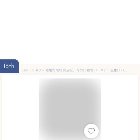
16th
バルーン ギフト 結婚式 電報 開店祝い 母の日 祝電 バースデー 誕生日 バルーン電報 名入れ 結婚祝い 誕生日プレゼント おしゃれ 花 お祝い プレゼント 開業祝い 結婚記念日 記念日 周年祝い 卒業 卒業式 メッセージ gift regalo