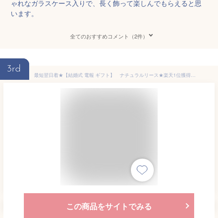
ゃれなガラスケース入りで、長く飾って楽しんでもらえると思
います。
全てのおすすめコメント（2件）
3rd
最短翌日着★【結婚式 電報 ギフト】 ナチュラルリース★楽天1位獲得★ あす楽OK 結婚式 おしゃれ 発表会 誕生日 二次会 出産祝い お祝い 祝電 電報 プレゼント ドライフラワー 天然素材 花 インテリア 営業日13時まで注文で即日発送
この商品をサイトでみる