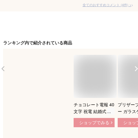
全てのおすすめコメント
(
4
件)
>
ランキング内で紹介されている商品
チョコレート電報 40
プリザー
文字 祝電 結婚式 誕
ー ガラス
生日プレゼント 結婚
【アリア】
ショップでみる
ショッ
祝い バレンタインチ
レゼント 
ョコレート 2025 出
結婚記念日