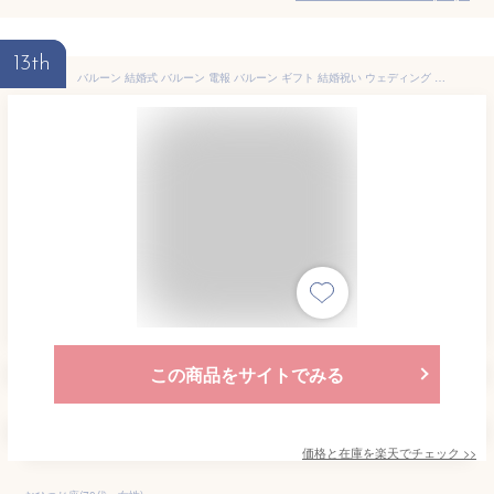
13th
バルーン 結婚式 バルーン 電報 バルーン ギフト 結婚祝い ウェディング 開店祝い 誕生日 パーティ お礼 卒業式 卒業 移転祝い お祝い 就任祝い 名入れ お名前 おしゃれ ニュアンス カラー くすみ バルーンアレンジ 入学 入園 就職 入学祝い 成人 送料無料
この商品をサイトでみる
価格と在庫を
楽天
でチェック
>>