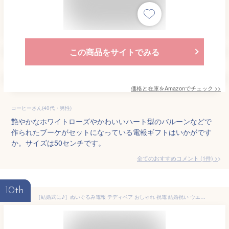
この商品をサイトでみる
価格と在庫を
Amazon
でチェック
>>
コーヒーさん(40代・男性)
艶やかなホワイトローズやかわいいハート型のバルーンなどで
作られたブーケがセットになっている電報ギフトはいかがです
か。サイズは50センチです。
全てのおすすめコメント
(
1
件)
>
10th
［結婚式に♪］ぬいぐるみ電報 テディベア おしゃれ 祝電 結婚祝い ウエディングベア ウェルカムドール 誕生日 ギフト 卒業式 入学式 合格 開店 昇進 出産祝い あす楽【グレース・ベア】