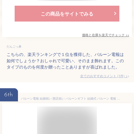
この商品をサイトでみる
価格と在庫を
楽天
でチェック
>>
だんごっ鼻
こちらの、楽天ランキングで１位を獲得した、バルーン電報は
如何でしょうか？おしゃれで可愛い、そのまま飾れます。この
タイプのものを何度か贈ったことありますが喜ばれました。
全てのおすすめコメント
(
1
件)
>
6th
バルーン電報 結婚祝い 開店祝い バルーンギフト 結婚式 バルーン 電報 バルーン ギフト 花 かわいい バルーン電報 祝電 即日出荷 バルーンフラワー 誕生日 記念日 開業 周年祝い 出産祝い 贈り物 そのまま飾れる お手入れ不要 おしゃれ 送料無料 TB1o#*