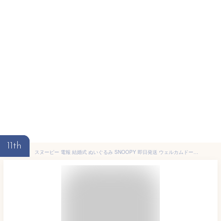
11th
スヌーピー 電報 結婚式 ぬいぐるみ SNOOPY 即日発送 ウェルカムドール おしゃれ 祝電 結婚 結婚祝い ウェディング ウェルカム フラワー 送料無料 即日発送 ブリザーブドフラワー