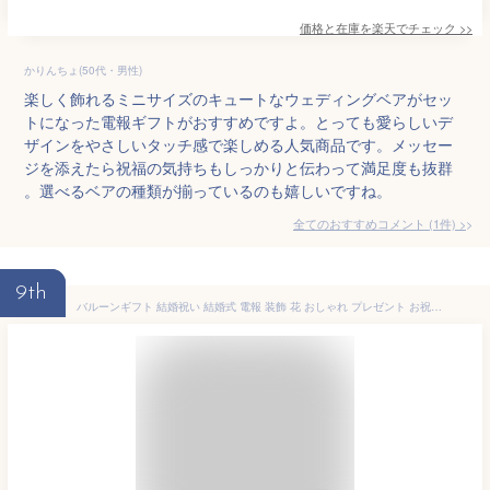
価格と在庫を
楽天
でチェック
>>
かりんちょ(50代・男性)
楽しく飾れるミニサイズのキュートなウェディングベアがセッ
トになった電報ギフトがおすすめですよ。とっても愛らしいデ
ザインをやさしいタッチ感で楽しめる人気商品です。メッセー
ジを添えたら祝福の気持ちもしっかりと伝わって満足度も抜群
。選べるベアの種類が揃っているのも嬉しいですね。
全てのおすすめコメント
(
1
件)
>
9th
バルーンギフト 結婚祝い 結婚式 電報 装飾 花 おしゃれ プレゼント お祝い（結婚祝い Happy wedding）