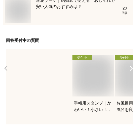
安い人気のおすすめは？
20
回答
回答受付中の質問
受付中
受付中
手帳用スタンプ｜か
お風呂用
わいい！小さい！ス
風呂を良
ケジュール帳におす
る！人気
すめを教えて下さ
は？
い。