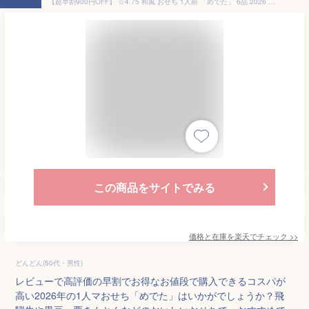
【超早割900円OFF】 ☆4.75 和風 おせち 1人前 「めでた」 6品 2026 一人前 個食 少人数 2人前 二人前 1人用 2人用 個包装 単品 常温 パック 御歳暮 お歳暮 おせち料理 2025年和風おせち 飛騨牛 黒豆 栗きんとん 煮しめ 6品 お節 御節
この商品をサイトでみる
価格と在庫を
楽天
でチェック
>>
どんどん(50代・男性)
レビューで高評価の早割でお得なお値段で購入できるコスパが
高い2026年の1人マおせち「めでた」はいかがでしょうか？飛