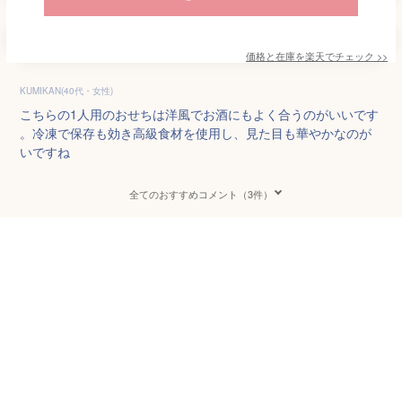
価格と在庫を
楽天
でチェック
>>
KUMIKAN(40代・女性)
こちらの1人用のおせちは洋風でお酒にもよく合うのがいいです
。冷凍で保存も効き高級食材を使用し、見た目も華やかなのが
いですね
全てのおすすめコメント（3件）