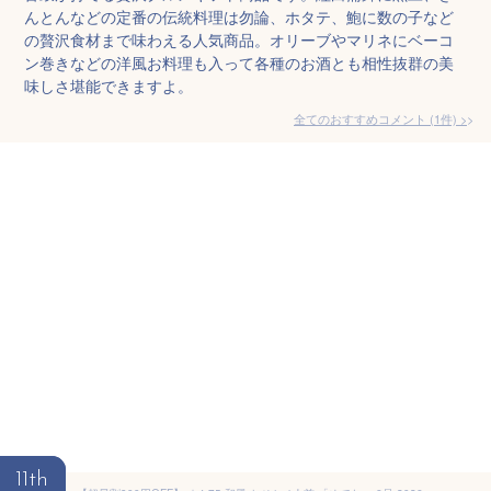
んとんなどの定番の伝統料理は勿論、ホタテ、鮑に数の子など
の贅沢食材まで味わえる人気商品。オリーブやマリネにベーコ
ン巻きなどの洋風お料理も入って各種のお酒とも相性抜群の美
味しさ堪能できますよ。
全てのおすすめコメント
(
1
件)
>
11th