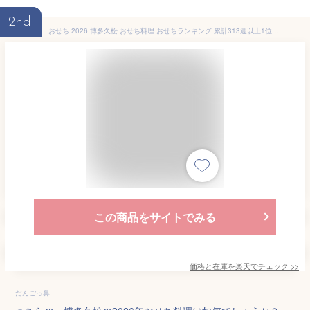
2nd
おせち 2026 博多久松 おせち料理 おせちランキング 累計313週以上1位達成豪華本格一人前おせち『高宮』≪6.5寸×1段重・おせち全17品・1人前≫【送料無料】特典 1人前
この商品をサイトでみる
価格と在庫を
楽天
でチェック
>>
だんごっ鼻