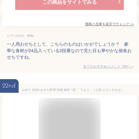
この商品をサイトでみる
価格と在庫を
楽天
でチェック
>>
シヴァ(50代・男性)
一人用おせちとして、こちらのものはいかがでしょうか？ 豪
華な食材が24品入っている2段重なので見た目も華やかな個食お
せちですね。
全てのおすすめコメント
(
5
件)
>
22nd
おせち 2026 おせち料理 和風 創作 1段 「てまり」 1人前 ビストロおせち 冷凍 12/30お届け