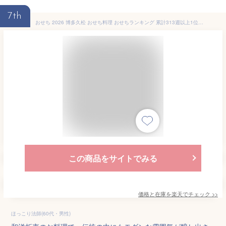
7th
おせち 2026 博多久松 おせち料理 おせちランキング 累計313週以上1位達成本格定番一人前おせち『祇園』≪6.5寸×1段重・おせち全18品・1人前≫【送料無料】特典 1人前
この商品をサイトでみる
価格と在庫を
楽天
でチェック
>>
ほっこり法師(60代・男性)