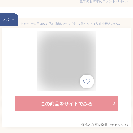
全てのおすすめコメント
(
1
件)
>
20th
おせち 一人用 2026 予約 海鮮おせち「集」2個セット 2人前 小樽きたいちの豪華 おせち料理 冷凍 ランキング登場で毎年完売 厳選された食材を使用【5.5寸1段重 21品 1人前】×2個 送料無料
この商品をサイトでみる
価格と在庫を
楽天
でチェック
>>