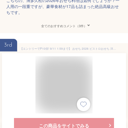
こちらの、博多久松の2026年おせち料理は如何でしょうか？一
人用の一段重ですが、豪華食材が17品も詰まった絶品高級おせ
ちです。
全てのおすすめコメント（3件）
3rd
【エントリーでP10倍! 9/11 1:59まで】 おせち 2026 ビストロおせち 洋風 1段重 「フルール」 1人前 個食 お節 オードブル 冷凍 正月 お取り寄せ 洋風 予約 通販 一人前 送料無料
この商品をサイトでみる