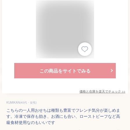
この商品をサイトでみる
価格と在庫を
楽天
でチェック
>>
KUMIKAN(40代・女性)
こちらの一人用おせちは種類も豊富でフレンチ気分が楽しめま
す。冷凍で保存も効き、お酒にも合い、ローストビーフなど高
級食材使用なのもいいです