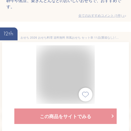
騨牛や黒豆、栗きんとんなどのおいしいおせちで、おすすめで
す。
全てのおすすめコメント
(
1
件)
>
12th
おせち 2026 おせち料理 送料無料 和風おせち セット幸 11品(重箱なし) / 常温 常温保存 個食 個別 個包装 真空パック お節 御節 おせちセット 料理 おせち料理 和風 高級 少量 ひとり ひとり用 一人 一人用 1人前 2人前 少人数 オードブル カモ井 指定日 osechi oseti
この商品をサイトでみる