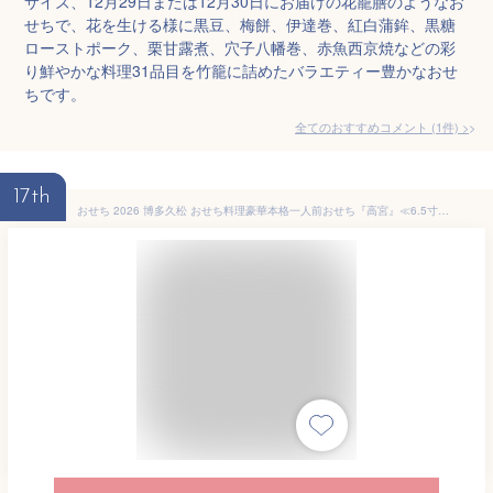
サイズ、12月29日または12月30日にお届けの花籠膳のようなお
せちで、花を生ける様に黒豆、梅餅、伊達巻、紅白蒲鉾、黒糖
ローストポーク、栗甘露煮、穴子八幡巻、赤魚西京焼などの彩
り鮮やかな料理31品目を竹籠に詰めたバラエティー豊かなおせ
ちです。
全てのおすすめコメント
(
1
件)
>
17th
おせち 2026 博多久松 おせち料理豪華本格一人前おせち『高宮』≪6.5寸×1段重・おせち全17品・1人前≫【送料無料】特典 1人前