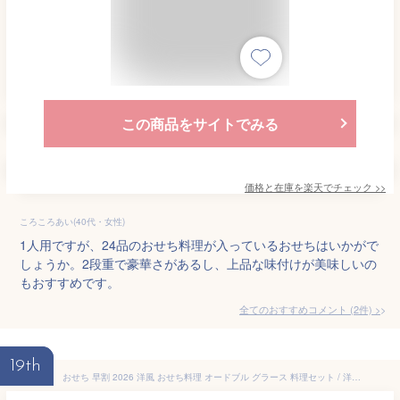
この商品をサイトでみる
価格と在庫を
楽天
でチェック
>>
ころころあい(40代・女性)
1人用ですが、24品のおせち料理が入っているおせちはいかがで
しょうか。2段重で豪華さがあるし、上品な味付けが美味しいの
もおすすめです。
全てのおすすめコメント
(
2
件)
>
19th
おせち 早割 2026 洋風 おせち料理 オードブル グラース 料理セット / 洋風おせち おつまみ フレンチ ふらんす屋 10品 1〜2人前 1人 2人 一段重 冷凍 個包装 重箱なし