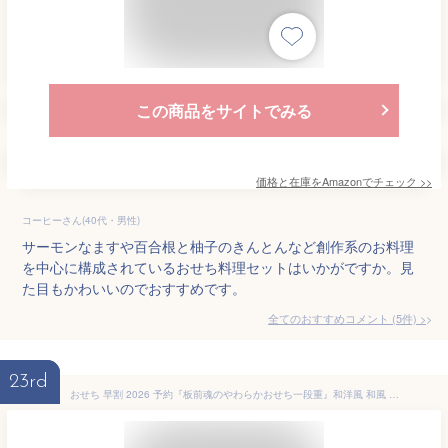
この商品をサイトでみる
価格と在庫を
Amazon
でチェック
>>
コーヒーさん(40代・男性)
サーモンなますや百合根と柚子のきんとんなど創作系のお料理
を中心に構成されているおせち料理セットはいかがですか。見
た目もかわいいのでおすすめです。
全てのおすすめコメント
(
5
件)
>
23rd
おせち 早割 2026 予約『板前魂のやわらかおせち一段重』和洋風 和風 洋風 1段重［16品 1人前 お節］新春 豪華 歯ぐきでつぶせる 介護食おせち おせち料理［送料無料］2025 お正月 御節料理