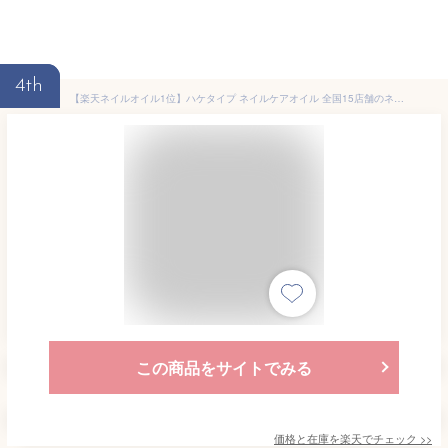
4th
【楽天ネイルオイル1位】ハケタイプ ネイルケアオイル 全国15店舗のネイルケア専門サロン開発 植物油のみ キューティクルオイル 爪ケア 石油系0％ 7ml 無香料 無着色 植物性 塗りやすい ノンシリコン 保湿 自爪 二枚爪 ささくれ プリナチュール オイルブラシ 刷毛
この商品をサイトでみる
価格と在庫を
楽天
でチェック
>>