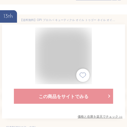
13th
【送料無料】OPI プロスパ キューティクル オイル トゥゴー ネイル オイル ペン opi ネイルオイル ペンタイプ（CUTICLE OIL TO GO）7.5ml ネイルケア 甘皮用 ハンドケア ささくれ 保湿 手荒れ 国内正規品
この商品をサイトでみる
価格と在庫を
楽天
でチェック
>>