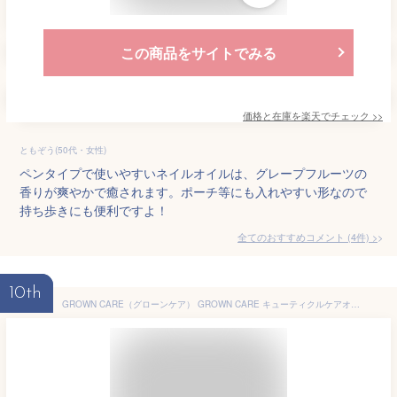
この商品をサイトでみる
価格と在庫を
楽天
でチェック
>>
ともぞう(50代・女性)
ペンタイプで使いやすいネイルオイルは、グレープフルーツの
香りが爽やかで癒されます。ポーチ等にも入れやすい形なので
持ち歩きにも便利ですよ！
全てのおすすめコメント
(
4
件)
>
10th
GROWN CARE（グローンケア） GROWN CARE キューティクルケアオイル 10mL 10ミリリットル (x 1)