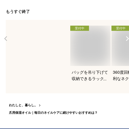
もうすぐ終了
受付中
受付中
バッグを吊り下げて
360度
収納できるラックの
利なネク
おすすめは？
ーのおす
わたしと、暮らし。
爪用保湿オイル｜毎日のネイルケアに続けやすいおすすめは？