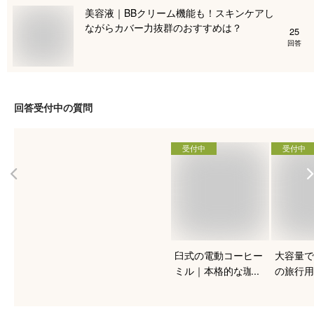
美容液｜BBクリーム機能も！スキンケアし
ながらカバー力抜群のおすすめは？
25
回答
回答受付中の質問
受付中
受付中
臼式の電動コーヒー
大容量で
ミル｜本格的な珈琲
の旅行用
を入れたい人向けの
おすすめ
おすすめは？