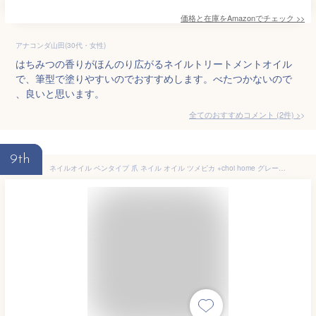
価格と在庫を
Amazon
でチェック
>>
アナコンダ山田(30代・女性)
はちみつの香りがほんのり広がるネイルトリートメントオイル
で、筆型で塗りやすいのでおすすめします。べたつかないので
、良いと思います。
全てのおすすめコメント
(
2
件)
>
9th
ネイルオイル ペンタイプ 爪 ネイル オイル ツメピカ +choi home グレープフルーツの香り 【ネイル 香り 爪 保湿 美容液 割れ 足の爪 クリーム 対策 ペン 乾燥 浸透 成分 キューティクルオイル ネイルケア 甘皮】