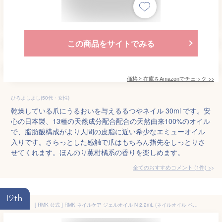
この商品をサイトでみる
価格と在庫を
Amazon
でチェック
>>
ひろよしよし(50代・女性)
乾燥している爪にうるおいを与えるるつやネイル 30ml です。安
心の日本製、13種の天然成分配合配合の天然由来100%のオイル
で、脂肪酸構成がより人間の皮脂に近い希少なエミューオイル
入りです。さらっとした感触で爪はもちろん指先をしっとりさ
せてくれます。ほんのり薫柑橘系の香りを楽しめます。
全てのおすすめコメント
(
1
件)
>
12th
[ RMK 公式 ] RMK ネイルケア ジェルオイル N 2.2mL (ネイルオイル ペンタイプ キューティクルオイル 爪 ネイル 保湿 オイル ネイルケアオイル)