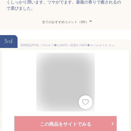
くしっかり潤います。ツヤがでます。薔薇の香りで癒されるの
で選びました。
全てのおすすめコメント（3件）
3rd
期間限定P5倍！10%オフ◆3,280円→実質2,788円◆ネイルオイル キューティクルオイル 爪 ネイル オイル 美容液 ケア スポイト 自爪育成 自爪 足爪 ジェルネイル 補強 オーガニック ネイルケア ネイルセラム 爪割れ ハイポニキウム 10ml 育爪 大人の爪オイル 保湿
この商品をサイトでみる