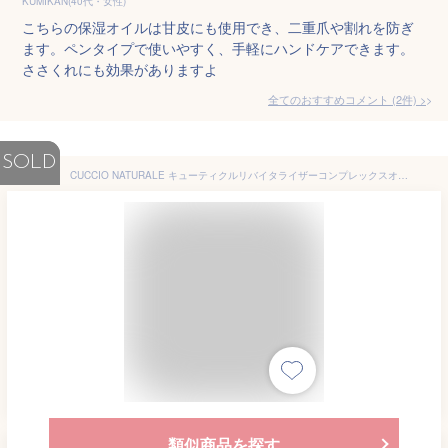
KUMIKAN(40代・女性)
こちらの保湿オイルは甘皮にも使用でき、二重爪や割れを防ぎ
ます。ペンタイプで使いやすく、手軽にハンドケアできます。
ささくれにも効果がありますよ
全てのおすすめコメント
(
2
件)
>
SOLD
CUCCIO NATURALE キューティクルリバイタライザーコンプレックスオイル バニラビーン＆シュガー 15ml 爪育 ささくれ 二枚爪 甘皮 ネイルケア ネイルオイル うるおい 乾燥 柔らかい 指先 ネイルサロン クシオ
類似商品を探す