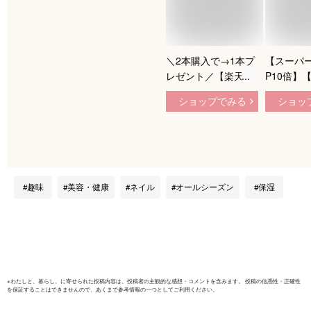
＼2本購入で→1本プ
【スーパー
レゼント／【楽天1
P10倍】
位】ネイルオイル 爪
ラチネイル 
ショップでみる
ショッ
美容液【100% シア
用美容オイ
バター ウルンラップ
ルオイル 
ネイル美容液】ネイ
キューテ
ルオイル ペンタイプ
ル 甘皮ケ
ネイルケア キューテ
ハイポニキ
ィクルオイル ペン
オイル ケ
趣味
美容・健康
ネイル
オールシーズン
保湿
爪 オイル 甘皮 ケア
ローズの香
乾燥 割れ 補修 割れ
ツヤツヤ 
爪 二枚爪 ささくれ
液 ネイル
※
わたしと、暮らし。
に寄せられた投稿内容は、投稿者の主観的な感想・コメントを含みます。 投稿の信憑性・正確性
を保証することはできませんので、あくまで参考情報の一つとしてご利用ください。