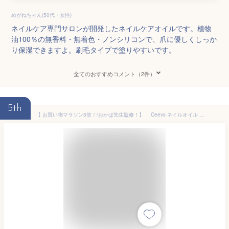
めがねちゃん(50代・女性)
ネイルケア専門サロンが開発したネイルケアオイルです。植物
油100％の無香料・無着色・ノンシリコンで、爪に優しくしっか
り保湿できますよ。刷毛タイプで塗りやすいです。
全てのおすすめコメント（2件）
5th
【 お買い物マラソン3倍！/おかば先生監修！】 Ceevs ネイルオイル ペンタイプ レチノール ギフト ペン 送料無料 ハイポニキウム キューティクルオイル ネイル美容液 甘皮ケア 育爪 ネイルケア 2枚爪 乾燥 割れ爪 保湿 栄養 プレゼント 指先 チェリーベルの香り