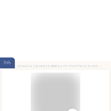
11th
ネイルオイル うるつやネイル 30ml キューティクルケアオイル ネイルケア 保湿 育爪 美容液 エミューオイル配合 13種の天然成分配合 天然由来100% エイジングケア オーガニック 爪の乾燥に