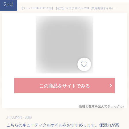
2nd
【スーパーSALE P10倍】【公式】ケラチネイル 7mL (爪用美容オイル) ネイルオイル 筆タイプ キューティクルオイル 甘皮ケアオイル ハイポニキウム 保湿 オイル ケラチン配合 ローズの香り 2枚爪 ツヤツヤ ネイル美容液 ネイル
この商品をサイトでみる
価格と在庫を
楽天
でチェック
>>
ぷりん(50代・女性)
こちらのキューティクルオイルをおすすめします。保湿力が高