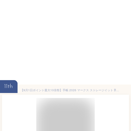
11th
【9月1日ポイント最大10倍祭】手帳 2026 マークス ストレージイット B6変型 ウィークリー・レフト 26WDR-CH01 2026年 手帳 手帳 12月始まり 手帳 B6 スケジュール帳 2026 日記 ジッパー スケジュール手帳 カードポケット シンプル クリアカバー 月曜始まり おしゃれ