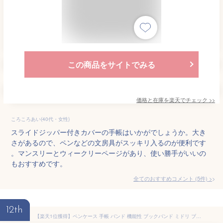
この商品をサイトでみる
価格と在庫を
楽天
でチェック
>>
ころころあい(40代・女性)
スライドジッパー付きカバーの手帳はいかがでしょうか。大き
さがあるので、ペンなどの文房具がスッキリ入るのが便利です
。マンスリーとウィークリーページがあり、使い勝手がいいの
もおすすめです。
全てのおすすめコメント
(
5
件)
>
12th
【楽天1位獲得】ペンケース 手帳 バンド 機能性 ブックバンド ミドリ ブックバンドケース ブックバンドペンケース 大人 おしゃれ 布 シンプル 薄型 多機能 差し込み スリム B6 A5 キャンバス 帆布 ペンホルダー 仕切り ファスナー 無地 黒