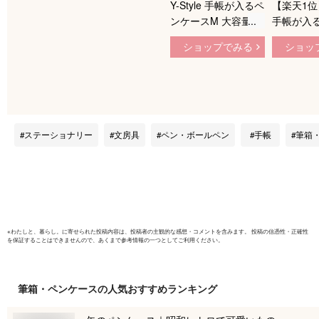
Y-Style 手帳が入るペ
【楽天1位】Y
ンケースM 大容量 全
手帳が入
9ポケット ペンスタ
スL 大容量
ショップでみる
ショッ
ンド 縦型 自立 立つ
ット ペン
文具 文房具 筆箱 ふ
縦型 自立
でばこ 収納 整理 多
文房具 筆
機能 かわいい おし
こ 収納 
ゃれ たくさん入る
かわいい 
たくさん
ステーショナリー
文房具
ペン・ボールペン
手帳
筆箱
※
わたしと、暮らし。
に寄せられた投稿内容は、投稿者の主観的な感想・コメントを含みます。 投稿の信憑性・正確性
を保証することはできませんので、あくまで参考情報の一つとしてご利用ください。
筆箱・ペンケース
の人気おすすめランキング