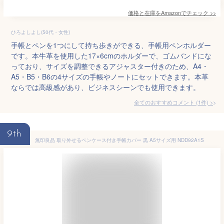
価格と在庫を
Amazon
でチェック
>>
ひろよしよし(50代・女性)
手帳とペンを1つにして持ち歩きができる、手帳用ペンホルダー
です。本牛革を使用した17×6cmのホルダーで、ゴムバンドにな
っており、サイズを調整できるアジャスター付きのため、A4・
A5・B5・B6の4サイズの手帳やノートにセットできます。本革
ならでは高級感があり、ビジネスシーンでも使用できます。
全てのおすすめコメント
(
1
件)
>
9th
無印良品 取り外せるペンケース付き手帳カバー 黒 A5サイズ用 NDD92A1S