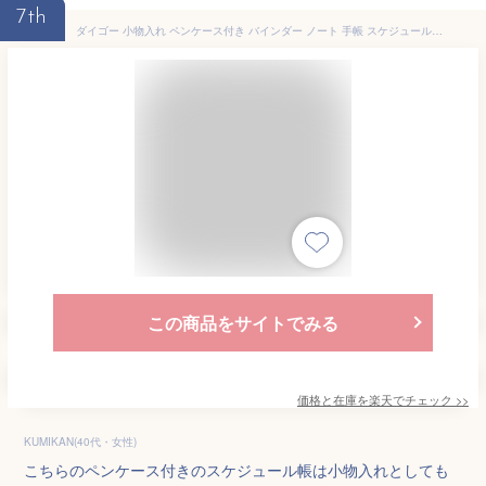
7th
ダイゴー 小物入れ ペンケース付き バインダー ノート 手帳 スケジュール帳 メモ帳 おしゃれ 文具 文房具 事務用品 持ち運び IS.5穴バインダー マイクロ5 BK(ブラック) GY(グレー) BL(ブルー) PK(ピンク) IV(アイボリー)
この商品をサイトでみる
価格と在庫を
楽天
でチェック
>>
KUMIKAN(40代・女性)
こちらのペンケース付きのスケジュール帳は小物入れとしても