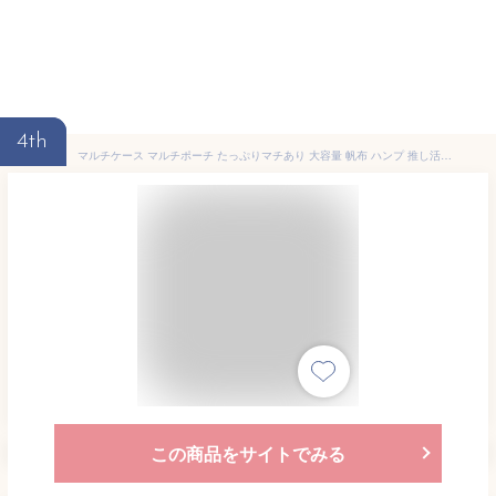
4th
マルチケース マルチポーチ たっぷりマチあり 大容量 帆布 ハンプ 推し活 推し キャンバス ポーチ 手帳 B6 ノート 本 ペンケース スケジュール帳 母子手帳ケース カードポケット アクスタ 缶バッジ お薬手帳 旅行 通院 ケース まとめて持ち運び 旅行グッズ
この商品をサイトでみる