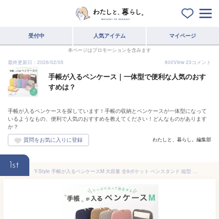
受付中
人気アイテム
マイページ
本ページはプロモーションを含みます
最終更新日：2026/02/05
800
View
23
コメント
手帳が入るペンケース｜一体型で便利な人気のおす
すめは？
手帳が入るペンケースを探しています！手帳の収納とペンケースが一体型になって
いるようなもの、便利で人気のおすすめを教えてください！どんなものがあります
か？
わたしと、暮らし。編集部
1st
Y-Style 手帳が入るペンケースM 大容量 全9ポケット ペンスタンド 縦型 自立 立つ 文具 文房具 筆箱 ふでばこ 収納 整理 多機能 かわいい おしゃれ たくさん入る