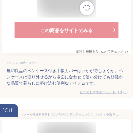
この商品をサイトでみる
価格と在庫を
Amazon
でチェック
>>
さんまる(40代・女性)
無印良品のペンケース付き手帳カバーはいかがでしょうか。ペ
ンケースは取り外せるから場面に合わせて使い分けても◎確か
な品質で暮らしに溶け込む便利なアイテムです。
全てのおすすめコメント
(
1
件)
>
10th
【メール便送料無料】 DELFONICS デルフォニックス バック・小物 M インナーキャリングスタッドM バッグインバッグバックインバック 手帳が入るペンケース ポーチ 収納 ナイロン 軽い 薄い おしゃれ ブランド かわいい 手帳のタイムキーパー