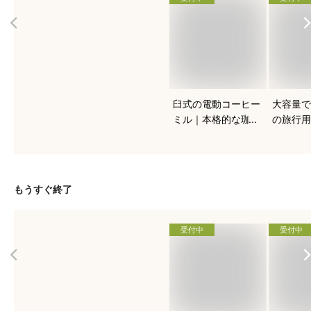
臼式の電動コーヒー
大容量で
ミル｜本格的な珈琲
の旅行用
を入れたい人向けの
おすすめ
おすすめは？
もうすぐ終了
受付中
受付中