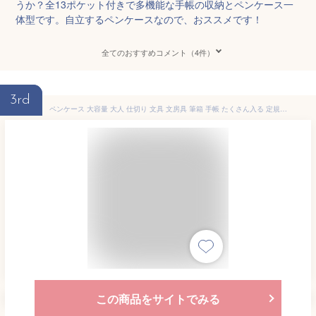
うか？全13ポケット付きで多機能な手帳の収納とペンケース一
体型です。自立するペンケースなので、おススメです！
全てのおすすめコメント（4件）
3rd
ペンケース 大容量 大人 仕切り 文具 文房具 筆箱 手帳 たくさん入る 定規 付箋 収納 テレワーク 持ち運べる 帆布 キャンバス 高校生 中学生 大学生 小学生 多機能 広口
この商品をサイトでみる