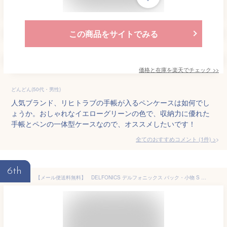
この商品をサイトでみる
価格と在庫を
楽天
でチェック
>>
どんどん(50代・男性)
人気ブランド、リヒトラブの手帳が入るペンケースは如何でし
ょうか。おしゃれなイエローグリーンの色で、収納力に優れた
手帳とペンの一体型ケースなので、オススメしたいです！
全てのおすすめコメント
(
1
件)
>
6th
【メール便送料無料】 DELFONICS デルフォニックス バック・小物 S インナーキャリングエアーS バッグインバッグ バックインバック 手帳が入るペンケース 小さめ 大きめ リュック 整理 a4 軽い メンズ 縦型 スケジュール帳 手帳のタイムキーパー