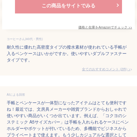
この商品をサイトでみる
価格と在庫を
Amazon
でチェック
>>
コーヒーさん(40代・男性)
耐久性に優れた高密度タイプの撥水素材が使われている手帳が
入るペンケースはいかがですか。使いやすいダブルファスナー
タイプです。
全てのおすすめコメント
(
2
件)
>
AIによる回答
手帳とペンケースが一体型になったアイテムはとても便利です
ね！最近では、文房具メーカーや雑貨ブランドからおしゃれで
使いやすい商品がいくつか出ています。例えば、「コクヨのシ
ステミック A5サイズカバー」は手帳を入れられるケースにペン
ホルダーやポケットが付いているため、多機能でビジネスから
プライベートまで使えます。もう少しカジュアルな選択として