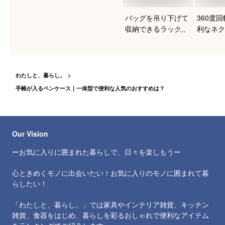
バッグを吊り下げて
360度
収納できるラックの
利なネク
おすすめは？
ーのおす
わたしと、暮らし。
手帳が入るペンケース｜一体型で便利な人気のおすすめは？
Our Vision
ーお気に入りに囲まれた暮らしで、日々を楽しもうー
心ときめくモノに出会いたい！お気に入りのモノに囲まれて暮
らしたい！
「わたしと、暮らし。」では家具やインテリア雑貨、キッチン
雑貨、食器をはじめ、暮らしを彩るおしゃれで便利なアイテム