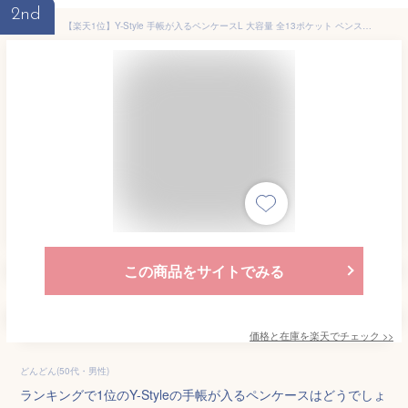
2nd
【楽天1位】Y-Style 手帳が入るペンケースL 大容量 全13ポケット ペンスタンド 縦型 自立 立つ 文具 文房具 筆箱 ふでばこ 収納 整理 多機能 かわいい おしゃれ たくさん入る
この商品をサイトでみる
価格と在庫を
楽天
でチェック
>>
どんどん(50代・男性)
ランキングで1位のY-Styleの手帳が入るペンケースはどうでしょ