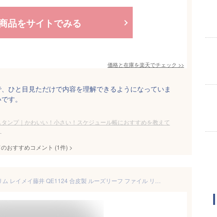
商品をサイトでみる
価格と在庫を
楽天
でチェック
>>
で、ひと目見ただけで内容を理解できるようになっていま
いです。
スタンプ｜かわいい！小さい！スケジュール帳におすすめを教えて
。
てのおすすめコメント
(
1
件)
>
高級感 バインダー A5 20穴 スリム レイメイ藤井 QE1124 合皮製 ルーズリーフ ファイル リングバインダー 金属リング ビジネス 社会人 おしゃれ シンプル 薄型 黒 紺 茶 リフィル レフィル 中紙 対応 手帳