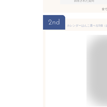
回答された質問
全
2nd