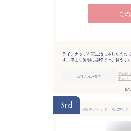
この
ラインナップが実生活に即したもの
す。滲まず鮮明に捺印でき、見やす
手帳用
回答された質問
下さい
全
3rd