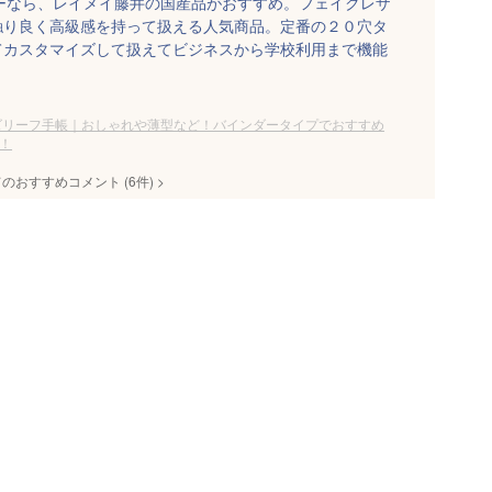
ーなら、レイメイ藤井の国産品がおすすめ。フェイクレザ
触り良く高級感を持って扱える人気商品。定番の２０穴タ
てカスタマイズして扱えてビジネスから学校利用まで機能
ズリーフ手帳｜おしゃれや薄型など！バインダータイプでおすすめ
！
てのおすすめコメント
(
6
件)
>