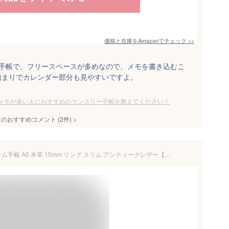
価格と在庫を
Amazon
でチェック
>>
ー手帳で、フリースペースが多めなので、メモを書き込むこ
始まりでカレンダー部分も見やすいですよ。
メモが多い人におすすめのマンスリー手帳を教えてください！
てのおすすめコメント
(
2
件)
>
【ブラン・クチュール】 システム手帳 A5 本革 15mm リング スリム アンティークレザー【送料無料 名入れ ギフト対応】かわいい レザー 革 シンプル 6穴 カバー 本体 バインダー おしゃれ メンズ レディース 就職 入学 記念品 ブランド ギフト