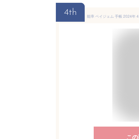
4th
この