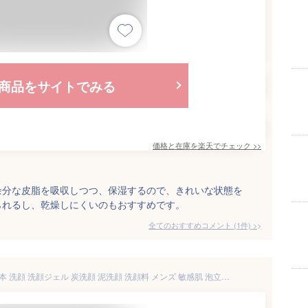
商品をサイトでみる
価格と在庫を
楽天
でチェック
>>
余分な皮脂を吸収しつつ、保湿するので、きれいな状態を
られるし、乾燥しにくいのもおすすめです。
全てのおすすめコメント
(
1
件)
>
ブラックジェリーウォッシュ 2本 洗顔 洗顔ジェル 炭洗顔 泥洗顔 洗顔料 メンズ 敏感肌 泡立てない クレイ 美白 爽快 女性 人気 強力 スクラブ ノンオイル ノンアルコール ごっそり 30代 毛穴開き 毛穴の黒ずみ ハリ テカリ そばかす ゲル エイジングケア 皮脂汚れ 送料無料