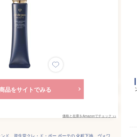
商品をサイトでみる
価格と在庫を
Amazon
でチェック
>>
ンド、資生堂クレ・ド・ポー ボーテの 化粧下地、ヴォワ