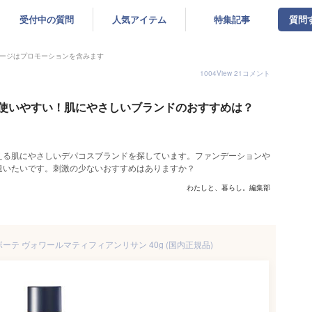
受付中の質問
人気アイテム
特集記事
質問
ージはプロモーションを含みます
1004
View
21
コメント
使いやすい！肌にやさしいブランドのおすすめは？
える肌にやさしいデパコスブランドを探しています。ファンデーションや
遣いたいです。刺激の少ないおすすめはありますか？
わたしと、暮らし。編集部
ーテ ヴォワールマティフィアンリサン 40g (国内正規品)