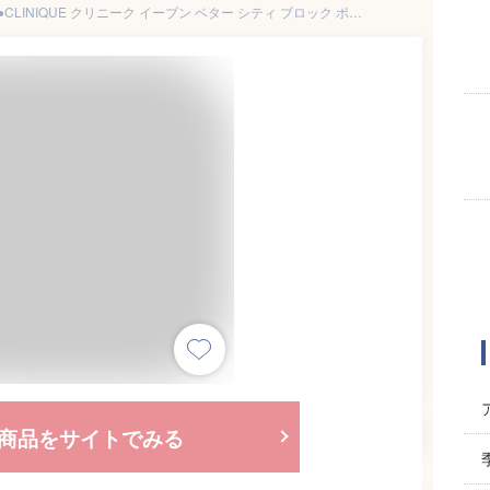
●ポイント10倍＆割引クーポン●CLINIQUE クリニーク イーブン ベター シティ ブロック ポリュテクション 40 N 30ml / アクア ジェル 45 / マルチ ディフェンス 50 SPF45/PA+++ 30ml【ゆうパケット送料無料】 ギフト 誕生日 プレゼント 15時までの決済確認で即日発送！
商品をサイトでみる