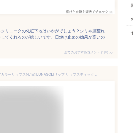
価格と在庫を
楽天
でチェック
>>
るクリニークの化粧下地はいかがでしょう？シミや肌荒れ
ーしてくれるのが嬉しいです。日焼け止めの効果が高いの
全てのおすすめコメント
(
1
件)
>
【ルナソル公式】 フュージングカラーリップス(4.1g)|LUNASOL|リップ リップスティック 口紅 リップカラー ポイントメイク 誕生日プレゼント プレゼント コスメ ギフト ブランド デパート デパコス ブランドコスメ 百貨店 【2/9発売】