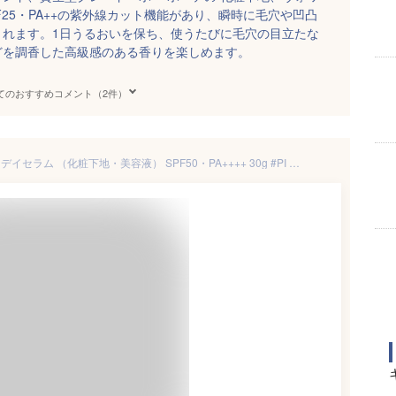
25・PA++の紫外線カット機能があり、瞬時に毛穴や凹凸
くれます。1日うるおいを保ち、使うたびに毛穴の目立たな
どを調香した高級感のある香りを楽しめます。
てのおすすめコメント（2件）
ポーラ (POLA) ホワイティシモ デイセラム （化粧下地・美容液） SPF50・PA++++ 30g #PI 【医薬部外品】【メール便は使えません】