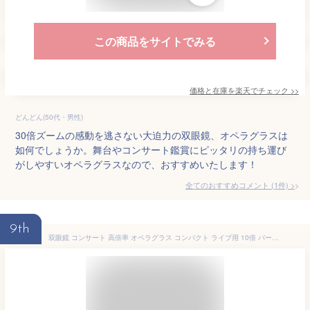
この商品をサイトでみる
価格と在庫を
楽天
でチェック
>>
どんどん(50代・男性)
30倍ズームの感動を逃さない大迫力の双眼鏡、オペラグラスは
如何でしょうか。舞台やコンサート鑑賞にピッタリの持ち運び
がしやすいオペラグラスなので、おすすめいたします！
全てのおすすめコメント
(
1
件)
>
9th
双眼鏡 コンサート 高倍率 オペラグラス コンパクト ライブ用 10倍 バードウォッチング 防水 オペラグラス ドームにも対応 スポーツ観戦 運動会 学習発表会 舞台鑑賞 双眼鏡 おすすめ 軽量 観劇用 野球観戦 サッカー観戦 軽い コンパクト コンサート 子供 ライブ