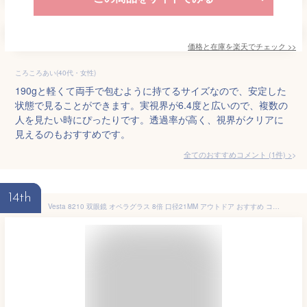
価格と在庫を
楽天
でチェック
>>
ころころあい(40代・女性)
190gと軽くて両手で包むように持てるサイズなので、安定した
状態で見ることができます。実視界が6.4度と広いので、複数の
人を見たい時にぴったりです。透過率が高く、視界がクリアに
見えるのもおすすめです。
全てのおすすめコメント
(
1
件)
>
14th
Vesta 8210 双眼鏡 オペラグラス 8倍 口径21MM アウトドア おすすめ コンサート バードウォッチング 野鳥 舞台 ライブ 観劇 スポーツ観戦 コンパクト