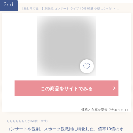
2nd
【推し活応援！】双眼鏡 コンサート ライブ 10倍 軽量 小型 コンパクト 倍率 全8色 子供 大人 推し活 推し色 メンバーカラー 望遠鏡 オペラグラス 観劇 舞台 フェス スポーツ 観戦 ドーム スタジアム サッカー 野球 競馬 めがね対応 ストラップ付 ホビナビ [★]
この商品をサイトでみる
価格と在庫を
楽天
でチェック
>>
ももももももんが(50代・女性)
コンサートや観劇、スポーツ観戦用に特化した、倍率10倍のオ