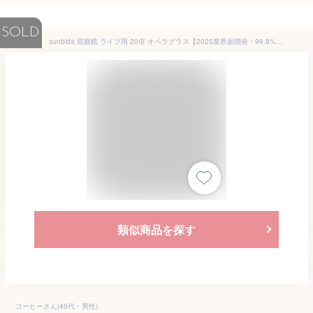
SOLD
xunbida 双眼鏡 ライブ用 20倍 オペラグラス【2025業界新開発・99.8%透過率・防振・ 超軽量210g】観劇 スポーツ観戦用 コンサート 双眼鏡 25mm口径 BaK4プリズム FMC 酔いにくい 倍率調整可能 目幅調整 手ぶれ補正 生活防水 子供/女性適用 ライブ/オペラ/野鳥観察/登山/アウトドア/旅行 ネックストラップ 収納バッグ付き 日本語説明書(ホワイト)
類似商品を探す
コーヒーさん(40代・男性)