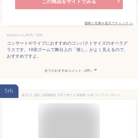
この商品をサイトでみる
価格と在庫を
楽天
でチェック
>>
めがねちゃん(50代・女性)
コンサートやライブにおすすめのコンパクトサイズのオペラグ
ラスです。10倍ズームで舞台上の「推し」がよく見えるので、
おすすめですよ。
全てのおすすめコメント（2件）
5th
楽天1位【推し活双眼鏡】片手で持てる 双眼鏡 10倍 ライブ コンサート オペラグラス ドーム 推し活 推し活グッズ スポーツ観戦 運動会 舞台鑑賞 双眼鏡 おすすめ 人気 軽量 野球観戦 軽い コンパクト Personal-α 双眼鏡 観劇 双眼鏡