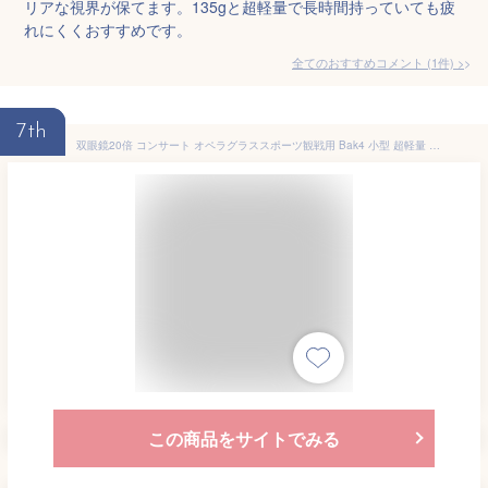
リアな視界が保てます。135gと超軽量で長時間持っていても疲
れにくくおすすめです。
全てのおすすめコメント
(
1
件)
>
7th
双眼鏡20倍 コンサート オペラグラススポーツ観戦用 Bak4 小型 超軽量 望遠鏡 生活防水 ストラップ付き 舞台 スタジアム サッカー 野球 かわいい 東京ドーム 小型 高倍率 望遠鏡倍率調整可能 収納ケース付き アウトドア メガネ 専用 双眼鏡 高倍率 送料無料
この商品をサイトでみる