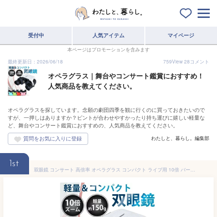
受付中
人気アイテム
マイページ
本ページはプロモーションを含みます
最終更新日：2026/06/18
759
View
28
コメント
オペラグラス｜舞台やコンサート鑑賞におすすめ！
人気商品を教えてください。
オペラグラスを探しています。念願の劇団四季を観に行くのに買っておきたいので
すが、一押しはありますか？ピントが合わせやすかったり持ち運びに嬉しい軽量な
ど、舞台やコンサート鑑賞におすすめの、人気商品を教えてください。
わたしと、暮らし。編集部
1st
双眼鏡 コンサート 高倍率 オペラグラス コンパクト ライブ用 10倍 バードウォッチング 防水 オペラグラス ドームにも対応 スポーツ観戦 運動会 学習発表会 舞台鑑賞 双眼鏡 おすすめ 軽量 観劇用 野球観戦 サッカー観戦 軽い コンパクト コンサート 子供 ライブ