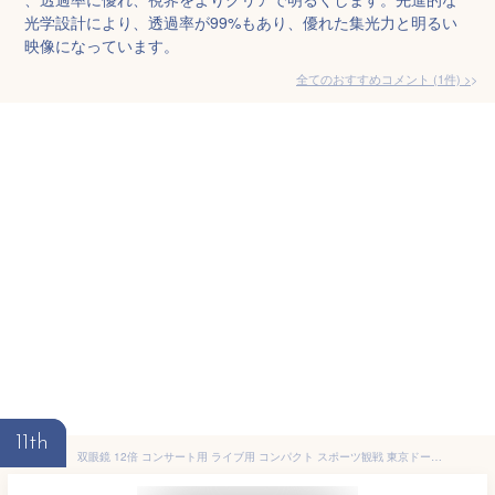
光学設計により、透過率が99%もあり、優れた集光力と明るい
映像になっています。
全てのおすすめコメント
(
1
件)
>
11th
双眼鏡 12倍 コンサート用 ライブ用 コンパクト スポーツ観戦 東京ドーム 高倍率 めがね対応 子供 防水 BAK4プリズム搭載 軽量 暗所対応 望遠鏡 眼幅調節可能 野鳥観察 舞台鑑賞 アウトドア 推し活 防振 オペラグラス プレゼント ギフト