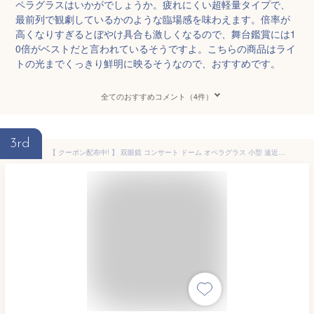
ペラグラスはいかがでしょうか。疲れにくい超軽量タイプで、
最前列で観劇しているかのような臨場感を味わえます。倍率が
高くなりすぎるとぼやけ具合も激しくなるので、舞台鑑賞には1
0倍がベストだと言われているそうですよ。こちらの商品はライ
トの光までくっきり鮮明に映るそうなので、おすすめです。
全てのおすすめコメント（4件）
3rd
【 クーポン配布中! 】 双眼鏡 コンサート ドーム オペラグラス 小型 遠近スコープ 小型望遠鏡 双眼望遠鏡 10倍 野球観戦 観劇 舞台鑑賞 遠足 旅行 登山 運動会 アウトドア ピント調節機能あり コンパクト 軽量 高性能 vi0456