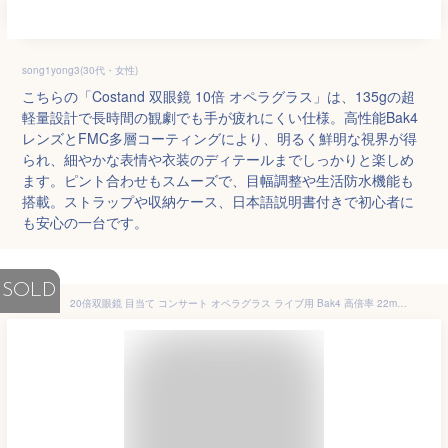
song1yong3(30代・女性)
こちらの「Costand 双眼鏡 10倍 オペラグラス」は、135gの超
軽量設計で長時間の観劇でも手が疲れにくい仕様。高性能Bak4
レンズとFMC多層コーティングにより、明るく鮮明な視界が得
られ、細やかな表情や衣装のディテールまでしっかりと楽しめ
ます。ピント合わせもスムーズで、目幅調整や生活防水機能も
搭載。ストラップや収納ケース、日本語説明書付きで初心者に
も安心の一台です。
SOLD
20倍双眼鏡 目当て コンサート オペラグラス ライブ用 Bak4 高倍率 22mm口径 コンパクト 小型 軽量 望遠鏡 子供 大人 初心者 生活 防水 オペラ/劇場/舞台/スポーツ ゲーム/旅行/アウトドア/バードウォッチング/登山/ゴルフ ストラップ付き 収納袋付き おすすめ(bw5080)