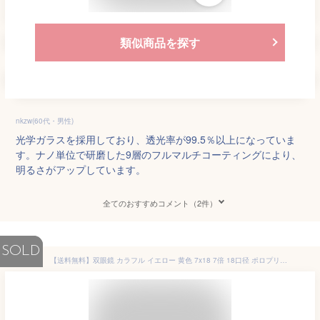
類似商品を探す
nkzw(60代・男性)
光学ガラスを採用しており、透光率が99.5％以上になっていま
す。ナノ単位で研磨した9層のフルマルチコーティングにより、
明るさがアップしています。
全てのおすすめコメント（2件）
SOLD
【送料無料】双眼鏡 カラフル イエロー 黄色 7x18 7倍 18口径 ポロプリズム式 コンパクト 運動会 登山 サバゲー 軽量 コンサート トレッキングポール 観戦 舞台 子供用 天体望遠鏡 ハイキング オペラグラス かわいい ※北海道・九州・沖縄・離島は別途送料（2200円/税込）