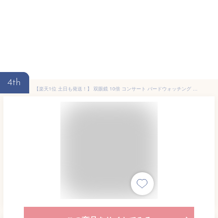
4th
【楽天1位 土日も発送！】 双眼鏡 10倍 コンサート バードウォッチング ライブ オペラグラス 小型 コンパクト ピント 調節 運動会 遠近スコープ 10倍 観戦 ライブ 舞台 手のひら ポロプリズム式 ズーム 鮮明 イベント 花火 子ども コンパクト ゴルフ 天体観測 RSL