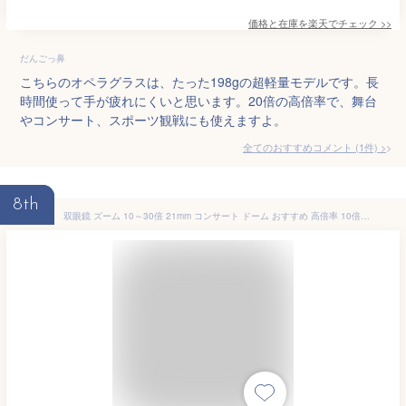
価格と在庫を
楽天
でチェック
>>
だんごっ鼻
こちらのオペラグラスは、たった198gの超軽量モデルです。長
時間使って手が疲れにくいと思います。20倍の高倍率で、舞台
やコンサート、スポーツ観戦にも使えますよ。
全てのおすすめコメント
(
1
件)
>
8th
双眼鏡 ズーム 10～30倍 21mm コンサート ドーム おすすめ 高倍率 10倍 スポーツ観戦 オペラグラス SZ-21 人気