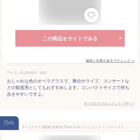
この商品をサイトでみる
価格と在庫を
楽天
でチェック
>>
アナコンダ山田(30代・女性)
おしゃれな色のオペラグラスで、舞台やライブ、コンサートな
どの観賞用としてもおすすめします。コンパクトサイズで持ち
歩きやすいですよ。
全てのおすすめコメント
(
1
件)
>
15th
オペラグラス 双眼鏡 倍率3倍 Pliant 3×25 スリム ピンク ケンコートキナー Kenko Tokina [ コンサート 観劇 野鳥観察 コンパクト お出かけ ]【メール便送料無料】