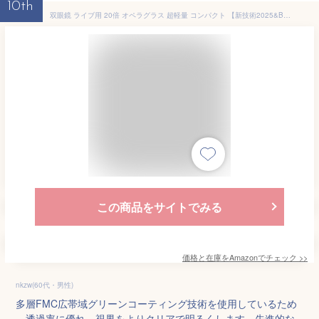
10th
双眼鏡 ライブ用 20倍 オペラグラス 超軽量 コンパクト 【新技術2025&BAK5プリズム×FMC多重コートで超鮮明視界】 防水防塵 防振 疲労を防ぐ 軽量150g. 小型 メガネ対応双眼鏡 倍率調整可能 バードウォッチング/スポーツ観戦用/スポーツ観戦用/卒業コンサート 日本語取扱説明書
この商品をサイトでみる
価格と在庫を
Amazon
でチェック
>>
nkzw(60代・男性)
多層FMC広帯域グリーンコーティング技術を使用しているため
、透過率に優れ、視界をよりクリアで明るくします。先進的な