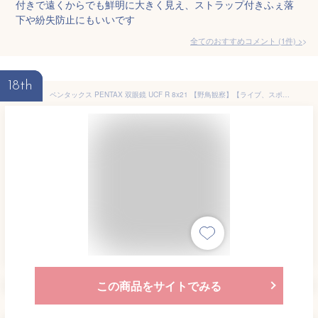
付きで遠くからでも鮮明に大きく見え、ストラップ付きふぇ落
下や紛失防止にもいいです
全てのおすすめコメント
(
1
件)
>
18th
ペンタックス PENTAX 双眼鏡 UCF R 8x21 【野鳥観察】【ライブ、スポーツ観戦】【小型軽量210g】【倍率8倍】 【高級プリズム Bak4搭載】【メガネの方も見やすい・スライド式接眼目当て】【1938年からはじまるペンタックス双眼鏡の歴史】メーカー保証1年 62209
この商品をサイトでみる