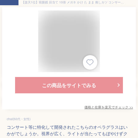
【楽天1位】双眼鏡 目当て 10倍 メガネ かけ た まま 推しカツ コンサート ライブ 軽量 コンパクト スポーツ バードウォッチング 舞台 ストラップ 倍率 ドーム 野鳥 公式 PYKES PEAK パイクスピーク
この商品をサイトでみる
価格と在庫を
楽天
でチェック
>>
chai(50代・女性)
コンサート等に特化して開発されたこちらのオペラグラスはい
かがでしょうか。視界が広く、ライトが当たってもぼやけずク