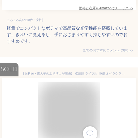
価格と在庫を
Amazon
でチェック
>>
ころころあい(40代・女性)
軽量でコンパクトなボディで高品質な光学性能を搭載していま
す。きれいに見えるし、手におさまりやすく持ちやすいのでお
すすめです。
全てのおすすめコメント
(
3
件)
>
SOLD
【眼科医ｘ東大卒の工学博士が開発】 双眼鏡 ライブ用 10倍 オペラグラス コンサート用 スポーツ観戦用 超軽量 140g 【日本ブランド】 Ruxis (ブラック)