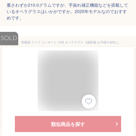
重さわずか210.0グラムですが、手振れ補正機能などを搭載して
いるオペラグラスはいかがですか。2025年モデルなのでおすす
めです。
SOLD
双眼鏡 ライブ コンサート 10倍 オペラグラス 【超軽量·お子様や女性に最適】Costand 望遠鏡 135g Bak4レンズ FMC 酔いにくい 目幅調整 手ぶれ補正 生活防水 長時間の使用でも疲れにくい ライブ/オペラ/観劇/スポーツ観戦/登山/旅行/アウトドア/野鳥観察 ネックストラップ 収納ケース付き 日本語説明書(ホワイト)
類似商品を探す