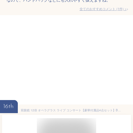
全てのおすすめコメント
(
1
件)
>
16th
双眼鏡 12倍 オペラグラス ライブ コンサート【豪華付属品4点セット】Bornet 望遠鏡 目幅調整 手ぶれ補正 スポーツ観戦用/野鳥観察/バードウォッチング用 大人数のアイドルグループなら広角タイプの双眼鏡 ストラップ ソフトケース付き ホワイト 超軽量·お子様や女性に最適