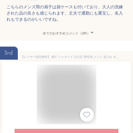
こちらのメンズ用の扇子は袋ケースも付いており、大人の洗練
された品の良さも感じられます。丈夫で通勤にも重宝し、名入
れもできるのがいいですね。
全てのおすすめコメント（3件）
3rd
【レーザー刻印無料】 扇子 ジャガード 父の日 男性用 メンズ 名入れ ギフト 男性 紗綾形 天然石 パワーストーン 名前入り 絹 シルク おしゃれ 扇子袋 中骨 誕生日プレゼント シンプル お土産