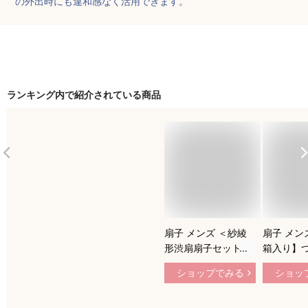
の外出時にも違和感なく活用できます。
ランキング内で紹介されている商品
扇子 メンズ ＜紗綾
扇子 メン
形渋扇扇子セット＞
箱入り】
袋ケース付き 京扇子
り扇子セッ
ショップでみる
ショッ
日本製 男性 紳士 父
ース付き 
の日 名入れ 誕生日
の日 退職
プレゼント お父さん
れ 父親 