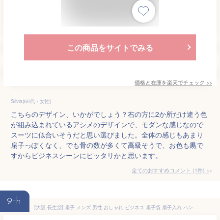
この商品をサイトでみる
価格と在庫を
楽天
でチェック
>>
Silvia(60代・女性)
こちらのデザイン、いかがでしょう？右の方に2か所だけ違う色
が組み込まれているアシメのデザインで、モダンな感じなので
スーツに似合いそうだと思い選びました。全体の感じもあまり
扇子っぽくなく、でも骨の数が多くて高級そうで、お色も黒で
すからビジネスシーンにピッタリかと思います。
全てのおすすめコメント
(
1
件)
>
9th
[大阪 長生堂] 扇子 メンズ 男性 おしゃれ ビジネス 扇子袋 扇子入れ ハンカチ付セット 麻の葉地長 ブラック