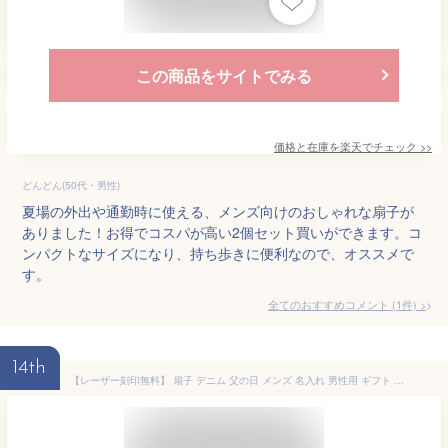
この商品をサイトでみる
価格と在庫を
楽天
でチェック
>>
どんどん(50代・男性)
夏場の外出や通勤時に使える、メンズ向けのおしゃれな扇子が
ありました！お得でコスパが高い2個セット買いができます。コ
ンパクトなサイズになり、持ち歩きに便利なので、オススメで
す。
全てのおすすめコメント
(
1
件)
>
14th
【レーザー刻印無料】 扇子 デニム 父の日 メンズ 名入れ 男性用 ギフト モダン 男性 普段使い 天然石 パワーストーン 岡山デニム おしゃれ 日本製 扇ぎやすい 名前入り 扇子袋 親骨 誕生日プレゼント シンプル お土産