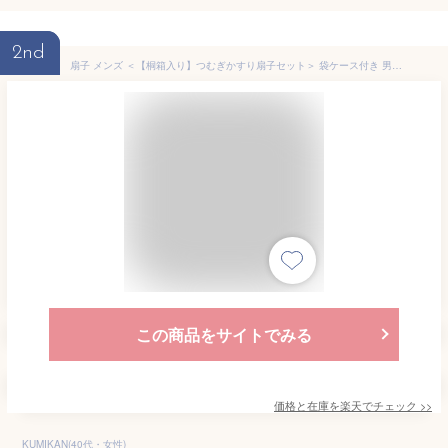
2nd
扇子 メンズ ＜【桐箱入り】つむぎかすり扇子セット＞ 袋ケース付き 男性用 父の日 退職祝い 名入れ 父親 お父さん 誕生日 プレゼント ギフト 記念日 周年記念 お祝い 名前入り おしゃれ 実用的 人気 30代 40代 50代 紳士 通勤 丈夫 送料無料【京都老舗 扇子の白竹堂】
この商品をサイトでみる
価格と在庫を
楽天
でチェック
>>
KUMIKAN(40代・女性)