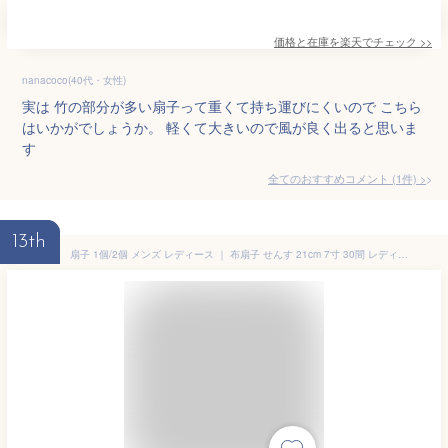
価格と在庫を
楽天
でチェック
>>
nanacoco(40代・女性)
実は 竹の部分が多い扇子って重くて持ち運びにくいので こちら
はいかがでしょうか。 軽くて大きいので風が良く出ると思いま
す
全てのおすすめコメント
(
1
件)
>
13th
扇子 1個/2個 メンズ レディース ｜ 布扇子 せんす 21cm 7寸 30間 レディース メンズ 男女兼用 折りたたみ うちわ 団扇 和装小物 夏 涼しい 暑さ対策 熱中症対策 節電 エコ ギフト プレゼント 贈り物 販促 粗品 かすみ 紺 金魚 藍