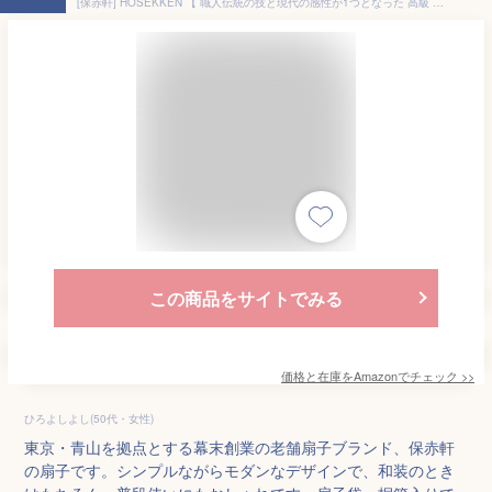
[保赤軒] HOSEKKEN 【 職人伝統の技と現代の感性が1つとなった 高級 扇子 ブランド 】 メンズ 紳士 〔 ドット/紺 〕 和装小物 和柄 丈夫 おしゃれ せんす 父の日 ギフト プレゼント 贈り物
この商品をサイトでみる
価格と在庫を
Amazon
でチェック
>>
ひろよしよし(50代・女性)
東京・青山を拠点とする幕末創業の老舗扇子ブランド、保赤軒
の扇子です。シンプルながらモダンなデザインで、和装のとき