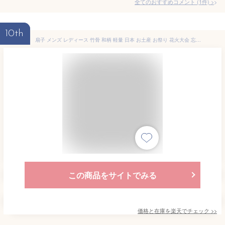
全てのおすすめコメント
(
1
件)
>
10th
扇子 メンズ レディース 竹骨 和柄 軽量 日本 お土産 お祭り 花火大会 忘年会 新年会 発表会 浴衣 着物 和装 和小物 歌舞伎小物 紳士用 男女兼用 センス 2点セット (扇子、扇子袋)
この商品をサイトでみる
価格と在庫を
楽天
でチェック
>>