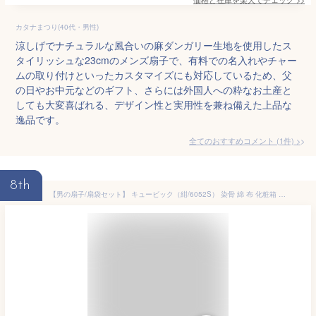
カタナまつり(40代・男性)
涼しげでナチュラルな風合いの麻ダンガリー生地を使用したス
タイリッシュな23cmのメンズ扇子で、有料での名入れやチャー
ムの取り付けといったカスタマイズにも対応しているため、父
の日やお中元などのギフト、さらには外国人への粋なお土産と
しても大変喜ばれる、デザイン性と実用性を兼ね備えた上品な
逸品です。
全てのおすすめコメント
(
1
件)
>
8th
【男の扇子/扇袋セット】 キュービック（紺/6052S） 染骨 綿 布 化粧箱 竹 キューブ 四角 格子 短地 男性用 紳士 メンズ 学生 スーツ ビジネス 高級感 末広 うちわ 上品 黒 青 お洒落 モダン 夏 浴衣 着物 甚平 作務衣 和装 洋服 ギフト プレゼント 和雑貨 和小物 (ma507)