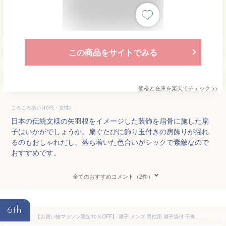
この商品をサイトでみる
価格と在庫を
楽天
でチェック
>>
ころころあい(40代・女性)
日本の伝統文様の矢羽根をイメージした装飾を扇骨に施した扇
子はいかがでしょうか。扇ぐたびに飾り玉付きの房飾りが揺れ
るのもおしゃれだし、落ち着いた色合いがシックで素敵なので
おすすめです。
全てのおすすめコメント（2件）
6th
【お買い物マラソン限定10％OFF】 扇子 メンズ 男性用 扇子袋付 千鳥 メール便限定 送料無料 ケース付き 高級 ブランド ビジネス 手書き 名入れ 名前入り プレゼント おしゃれ 丈夫 竹 無地 センス せんす 浴衣 着物 父の日 敬老の日 .扇子.