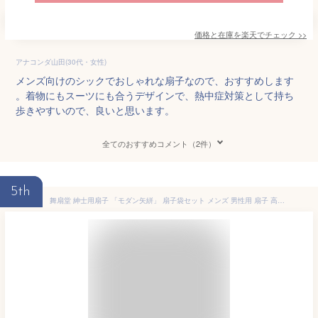
価格と在庫を
楽天
でチェック
>>
アナコンダ山田(30代・女性)
メンズ向けのシックでおしゃれな扇子なので、おすすめします
。着物にもスーツにも合うデザインで、熱中症対策として持ち
歩きやすいので、良いと思います。
全てのおすすめコメント（2件）
5th
舞扇堂 紳士用扇子 「モダン矢絣」 扇子袋セット メンズ 男性用 扇子 高級 布 布扇子 ビジネスマン スーツ プレゼント