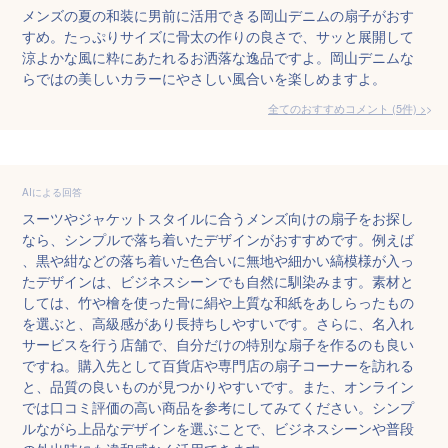
メンズの夏の和装に男前に活用できる岡山デニムの扇子がおす
すめ。たっぷりサイズに骨太の作りの良さで、サッと展開して
涼よかな風に粋にあたれるお洒落な逸品ですよ。岡山デニムな
らではの美しいカラーにやさしい風合いを楽しめますよ。
全てのおすすめコメント
(
5
件)
>
AIによる回答
スーツやジャケットスタイルに合うメンズ向けの扇子をお探し
なら、シンプルで落ち着いたデザインがおすすめです。例えば
、黒や紺などの落ち着いた色合いに無地や細かい縞模様が入っ
たデザインは、ビジネスシーンでも自然に馴染みます。素材と
しては、竹や檜を使った骨に絹や上質な和紙をあしらったもの
を選ぶと、高級感があり長持ちしやすいです。さらに、名入れ
サービスを行う店舗で、自分だけの特別な扇子を作るのも良い
ですね。購入先として百貨店や専門店の扇子コーナーを訪れる
と、品質の良いものが見つかりやすいです。また、オンライン
では口コミ評価の高い商品を参考にしてみてください。シンプ
ルながら上品なデザインを選ぶことで、ビジネスシーンや普段