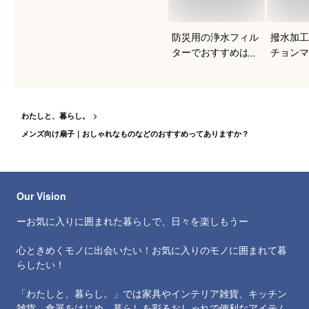
防災用の浄水フィル
撥水加工
ターでおすすめは？
チョンマ
すめを知
わたしと、暮らし。
メンズ向け扇子｜おしゃれなものなどのおすすめってありますか？
Our Vision
ーお気に入りに囲まれた暮らしで、日々を楽しもうー
心ときめくモノに出会いたい！お気に入りのモノに囲まれて暮
らしたい！
「わたしと、暮らし。」では家具やインテリア雑貨、キッチン
雑貨、食器をはじめ、暮らしを彩るおしゃれで便利なアイテム