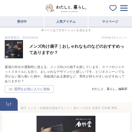
受付中
人気アイテム
マイページ
本ページはプロモーションを含みます
最終更新日：2026/06/22
70
View
24
コメント
メンズ向け扇子｜おしゃれなものなどのおすすめっ
てありますか？
夏場の外出や通勤時に使える、メンズ向けの扇子を探しています。スーツやジャケ
ットスタイルにも合う、おしゃれなデザインだと嬉しいです。ビジネスシーンでも
浮かない落ち着いた柄や、高級感のある素材など、男性が持ちやすいおすすめって
ありますか？
わたしと、暮らし。編集部
1st
扇子 メンズ ＜紗綾形渋扇扇子セット＞ 袋ケース付き 京扇子 日本製 男性 紳士 父の日 名入れ 誕生日プレゼント お父さん 父親 プレゼント ギフト 30代 40代 50代 記念日 お祝い 退職祝い おしゃれ 人気 実用的 軽量 送料無料【創業1718年 京都老舗 扇子の白竹堂】