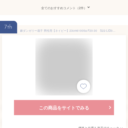
全てのおすすめコメント（2件）
7th
麻ダンガリー扇子 男性用【ネイビー】23cm61005a-F20-30 S22-LID01[父へのお中元/ギフト/おしゃれ/外国人お土産/和柄扇子/扇子 メンズ 名入れ可能(有料)/チャーム取付可能]即日発送【ネコポス無料】
この商品をサイトでみる
価格と在庫を
楽天
でチェック
>>