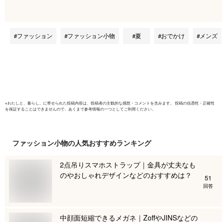
父親 プレゼント ギ
生日 プレ
フト 30代 40代 50代
フト 記念
記念日 お祝い 退職
念 お祝い
ファッション
ファッション小物
夏
おでかけ
メンズ
祝い おしゃれ 人気
おしゃれ 
実用的 軽量 送料無
気 30代 4
料【創業1718年 京
紳士 通勤
都老舗 扇子の白竹
無料【京都
堂】
の白竹堂
※
わたしと、暮らし。
に寄せられた投稿内容は、投稿者の主観的な感想・コメントを含みます。 投稿の信憑性・正確性
を保証することはできませんので、あくまで参考情報の一つとしてご利用ください。
ファッション小物
の人気おすすめランキング
2点吊りスマホストラップ｜金具が丈夫なも
のやおしゃれデザインなどのおすすめは？
51
回答
中顔面短縮できるメガネ｜ZoffやJINSなどの