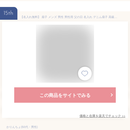
15th
【名入れ無料】 扇子 メンズ 男性 男性用 父の日 名入れ デニム扇子 高級布扇子 西川庄六商店 日本製 プレゼント ギフト 名入れ ネーム入れ 扇子袋 桐箱入り 紺 ネイビー おしゃれ 誕生日 パパ 父親 お父さん 息子 無地 紳士 記念品 誕生日 お礼 日本製 岡山デニム
この商品をサイトでみる
価格と在庫を
楽天
でチェック
>>
かりんちょ(50代・男性)