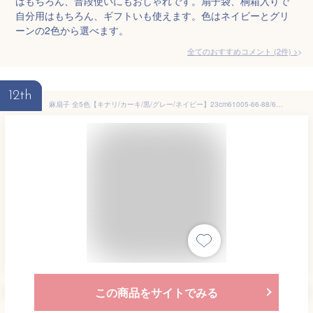
はもちろん、普段使いにもおしゃれです。扇子袋、桐箱入りで
自分用はもちろん、ギフトいも使えます。色はネイビーとグリ
ーンの2色から選べます。
全てのおすすめコメント
(
2
件)
>
12th
麻扇子 全5色【キナリ/カーキ/黒/グレー/ネイビー】23cm61005-66-88/66-89/66-91/66-94/66-95/S22-ASA/S24-AM/SD-OKH/SD-PMT[父へのお中元/ギフト/おしゃれ男性用扇子/外国人お土産/和柄扇子/扇子 メンズ 名入れ可能(有料)/チャーム取付可能]即日発送【ネコポス無料】
この商品をサイトでみる