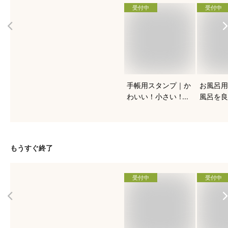
受付中
受付中
手帳用スタンプ｜か
お風呂用
わいい！小さい！ス
風呂を良
ケジュール帳におす
る！人気
すめを教えて下さ
は？
い。
もうすぐ終了
受付中
受付中