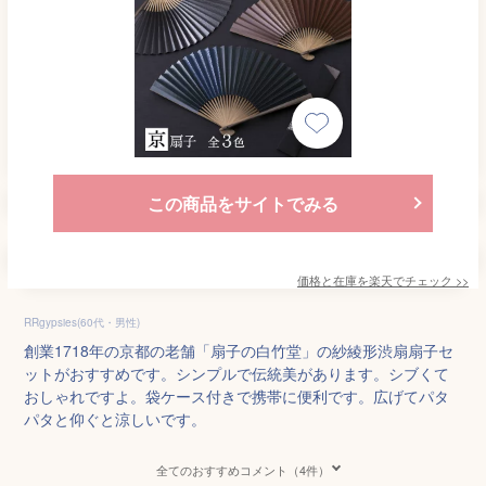
この商品をサイトでみる
価格と在庫を
楽天
でチェック
>>
RRgypsies(60代・男性)
創業1718年の京都の老舗「扇子の白竹堂」の紗綾形渋扇扇子セ
ットがおすすめです。シンプルで伝統美があります。シブくて
おしゃれですよ。袋ケース付きで携帯に便利です。広げてパタ
パタと仰ぐと涼しいです。
全てのおすすめコメント（4件）