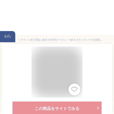
4th
＼マラソン終了間近×最大1000円クーポン／ ★4.6【ランキング1位受賞】 浴衣 扇子 和装 夏用 [松寿庵] 網代柄 布扇子 夏扇 ゆかた 夏着物用 暑さ 熱中症 対策 おしゃれ 大人 メンズ 男性
この商品をサイトでみる