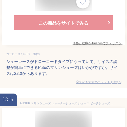
この商品をサイトでみる
価格と在庫を
Amazon
でチェック
>>
コーヒーさん(40代・男性)
シューレースがドローコードタイプになっていて、サイズの調
整が簡単にできるPutuのマリンシューズはいかがですか。サイ
ズは22.0からあります。
全てのおすすめコメント
(
1
件)
>
10th
AUGUR マリンシューズ ウォーターシューズ シューズ ビーチシューズ スポーツサンダル メンズ アクアシューズ サンダル 滑らない 水陸両用 登山 軽量通気 アウトドア 旅行 夏 陸上 水中 海 アクア マリンスポーツ リーフブーツ モード オシャレ きれめ aaa