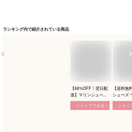
ランキング内で紹介されている商品
【66%OFF！翌日配
【送料無
達】マリンシューズ
シューズ 
ウォーターシューズ
シューズ 
ショップでみる
ショッ
レディース メンズ
メンズ 大
大人 ビーチシューズ
シューズ 
サーフシューズ マリ
ーズ マリ
ンスポーツ ダイビン
ダイビング