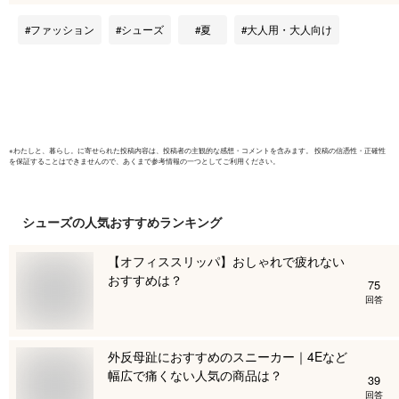
グ プール ジムシュ
ジムシュー
ーズ トレーニングシ
ニングシュ
ファッション
シューズ
夏
大人用・大人向け
ューズ 水陸両用 ス
両用 スニ
ニーカー 柔らかい
らかい 軽
軽量 通気 衝撃吸収
撃吸収 排
排水機能
※
わたしと、暮らし。
に寄せられた投稿内容は、投稿者の主観的な感想・コメントを含みます。 投稿の信憑性・正確性
を保証することはできませんので、あくまで参考情報の一つとしてご利用ください。
シューズ
の人気おすすめランキング
【オフィススリッパ】おしゃれで疲れない
おすすめは？
75
回答
外反母趾におすすめのスニーカー｜4Eなど
幅広で痛くない人気の商品は？
39
回答