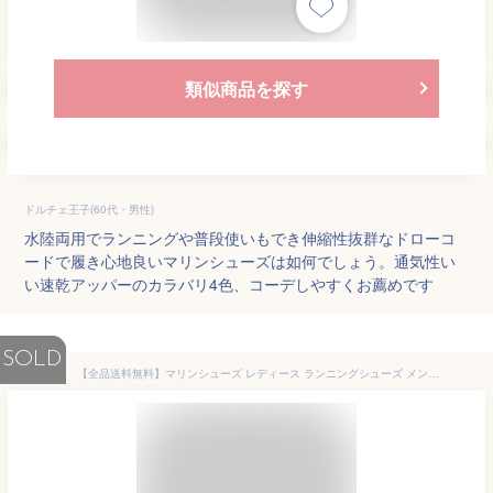
類似商品を探す
ドルチェ王子(60代・男性)
水陸両用でランニングや普段使いもでき伸縮性抜群なドローコ
ードで履き心地良いマリンシューズは如何でしょう。通気性い
い速乾アッパーのカラバリ4色、コーデしやすくお薦めです
SOLD
【全品送料無料】マリンシューズ レディース ランニングシューズ メンズ ヨガ トレーニング ジム シューズ 大人 アクアシューズ ウォーターシューズ ダイビング シュノーケリング ビーチシューズ サーフシューズ 軽量 通気 排水機能 柔軟性 スニーカー