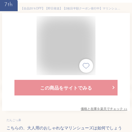
7th
【全品20％OFF】【即日発送】【2枚目半額クーポン発行中】マリンシューズ アクアシューズ ウォーターシューズ 水遊び 靴 キッズ レディース メンズ 大人用 子供用 水陸両用 フィットネスシューズ シュノーケリング スポーツ 軽量 ケガ防止 速乾 男女兼用 22~28cm
この商品をサイトでみる
価格と在庫を
楽天
でチェック
>>
だんごっ鼻
こちらの、大人用のおしゃれなマリンシューズは如何でしょう