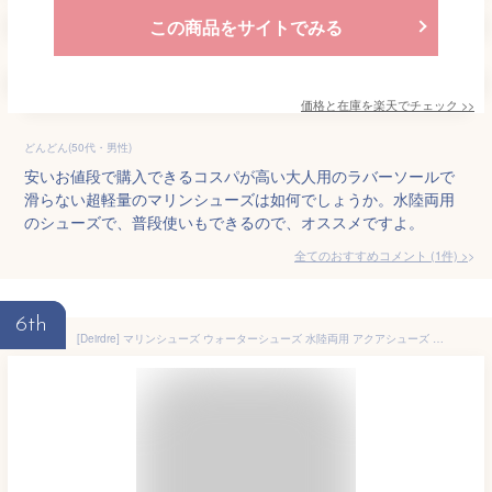
この商品をサイトでみる
価格と在庫を
楽天
でチェック
>>
どんどん(50代・男性)
安いお値段で購入できるコスパが高い大人用のラバーソールで
滑らない超軽量のマリンシューズは如何でしょうか。水陸両用
のシューズで、普段使いもできるので、オススメですよ。
全てのおすすめコメント
(
1
件)
>
6th
[Deirdre] マリンシューズ ウォーターシューズ 水陸両用 アクアシューズ シュノーケリング ビーチシューズ 軽量 通気 ヨガ サーフィン 男女兼用 ブラック 25.5 cm