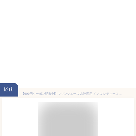
16th
【600円クーポン配布中!】マリンシューズ 水陸両用 メンズ レディース 岩場 大人 アクアシューズ フィットネスシューズ 靴 保護 通性良い 軽量 快適 メッシュ 花柄 排水機能 ダイビング シュノーケリング 小さい 23-28cm