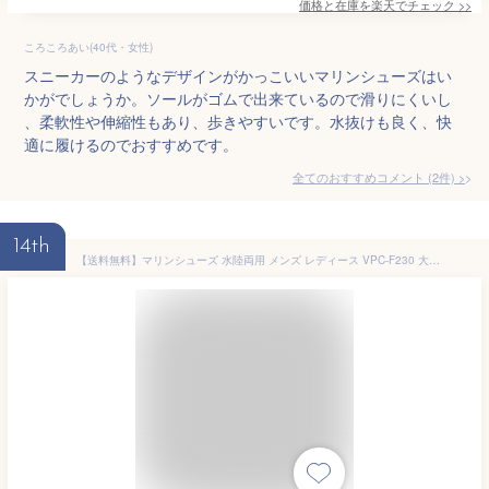
価格と在庫を
楽天
でチェック
>>
ころころあい(40代・女性)
スニーカーのようなデザインがかっこいいマリンシューズはい
かがでしょうか。ソールがゴムで出来ているので滑りにくいし
、柔軟性や伸縮性もあり、歩きやすいです。水抜けも良く、快
適に履けるのでおすすめです。
全てのおすすめコメント
(
2
件)
>
14th
【送料無料】マリンシューズ 水陸両用 メンズ レディース VPC-F230 大人用 男女兼用 岩場 アクアシューズ ウォーターシューズ ビーチシューズ ビジョンピークス VISIONPEAKS