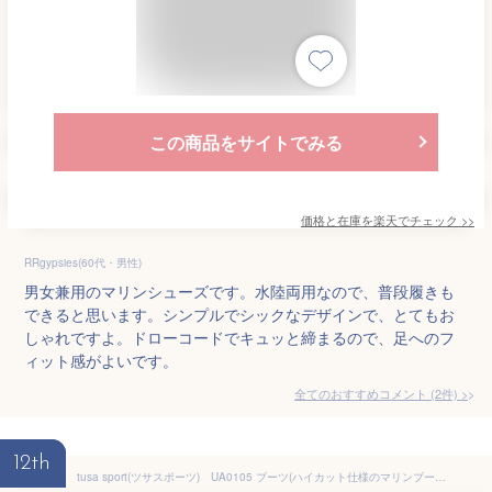
この商品をサイトでみる
価格と在庫を
楽天
でチェック
>>
RRgypsies(60代・男性)
男女兼用のマリンシューズです。水陸両用なので、普段履きも
できると思います。シンプルでシックなデザインで、とてもお
しゃれですよ。ドローコードでキュッと締まるので、足へのフ
ィット感がよいです。
全てのおすすめコメント
(
2
件)
>
12th
tusa sport(ツサスポーツ) UA0105 ブーツ(ハイカット仕様のマリンブーツ) UA-0105 BOOTS ハイカット ブーツ 砂の浸入を防ぐハイカット仕様 シュノーケリング スノーケリング マリンスポーツ 子供 大人 日焼け防止 ケガ予防 マリンシューズ 磯遊び