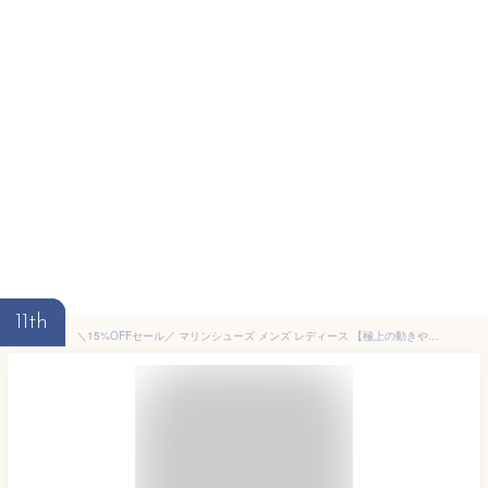
11th
＼15%OFFセール／ マリンシューズ メンズ レディース 【極上の動きやすさを実現したマリンシューズ】 ウォーターシューズ アクアシューズ 水陸両用 軽量 筋トレ ジム ヨガ サーフィン 男女兼用