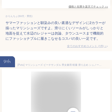
価格と在庫を
楽天
でチェック
>>
かりんちょ(50代・男性)
サマーファッションと馴染みの良い素適なデザインに2カラーが
揃ったマリンシューズですよ。滑りにくいソールがしっかりと
地面を捉えて水辺のレジャーは勿論、タウンユースまで機能的
にファッショナブルに履きこなせるコスパの良い一足です。
全てのおすすめコメント
(
1
件)
>
9th
[Putu] マリンシューズ ビーチサンダル 男女兼用 軽量 滑り止め シュノーケリング アクアシューズ ウォーターシューズ 通気性 水陸両用 シューズ 23.0cm