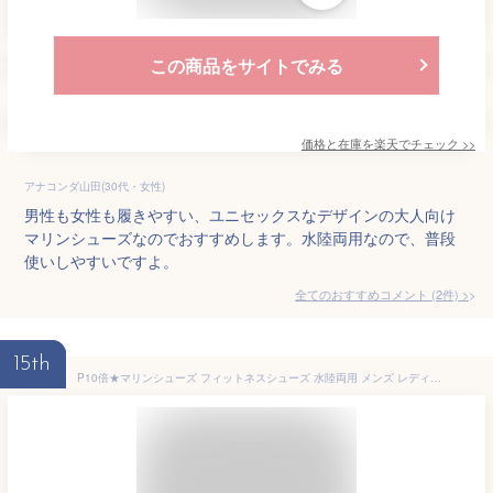
この商品をサイトでみる
価格と在庫を
楽天
でチェック
>>
アナコンダ山田(30代・女性)
男性も女性も履きやすい、ユニセックスなデザインの大人向け
マリンシューズなのでおすすめします。水陸両用なので、普段
使いしやすいですよ。
全てのおすすめコメント
(
2
件)
>
15th
P10倍★マリンシューズ フィットネスシューズ 水陸両用 メンズ レディース 岩場 大人 フィットネスシューズ アクアシューズ マジックテープ調整 軽量 快適 靴 保護 中敷き 軽メッシュ 排水機能 ダイビング シュノーケリング