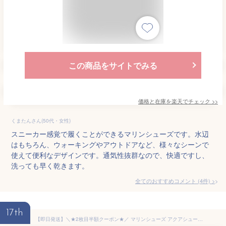
この商品をサイトでみる
価格と在庫を
楽天
でチェック
>>
くまたんさん(50代・女性)
スニーカー感覚で履くことができるマリンシューズです。水辺
はもちろん、ウォーキングやアウトドアなど、様々なシーンで
使えて便利なデザインです。通気性抜群なので、快適ですし、
洗っても早く乾きます。
全てのおすすめコメント
(
4
件)
>
17th
【即日発送】＼★2枚目半額クーポン★／ マリンシューズ アクアシューズ ウォーターシューズ 水遊び 靴 キッズ レディース メンズ 大人用 子供用 水陸両用 シュノーケリング フィットネスシューズ ビーチサンダル 速乾 軽量 男女兼用 7color 15~28cm