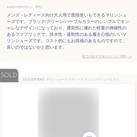
aualone(80代以上・男性)
メンズ・レディース向け大人用で普段使いもできるマリンシュ
ーズです。ブラック/グリーン/パープルカラーのシンプルでオシ
ャレなデザインになっており、通気性に優れた軽量の伸縮性の
あるファブリックで、排水性・速乾性のある履き心地のいいマ
リンシューズです。コスト的にもお得感のあるものですので、
良いのではないかと思います。
全てのおすすめコメント
(
5
件)
>
SOLD
【全品送料無料】マリンシューズ レディース ランニングシューズ メンズ ヨガ トレーニング ジム シューズ 大人 アクアシューズ ウォーターシューズ ダイビング シュノーケリング ビーチシューズ サーフシューズ 軽量 通気 排水機能 柔軟性 スニーカー