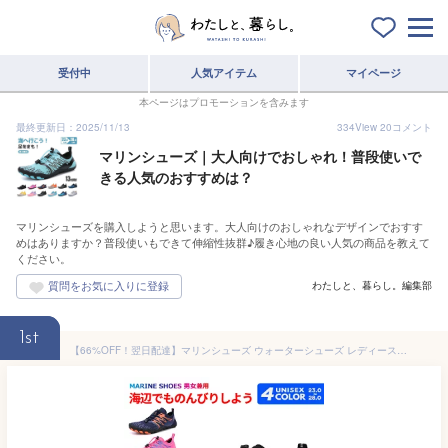
受付中
人気アイテム
マイページ
本ページはプロモーションを含みます
最終更新日：2025/11/13
334
View
20
コメント
マリンシューズ｜大人向けでおしゃれ！普段使いで
きる人気のおすすめは？
マリンシューズを購入しようと思います。大人向けのおしゃれなデザインでおすす
めはありますか？普段使いもできて伸縮性抜群♪履き心地の良い人気の商品を教えて
ください。
わたしと、暮らし。編集部
1st
【66%OFF！翌日配達】マリンシューズ ウォーターシューズ レディース メンズ 大人 ビーチシューズ サーフシューズ マリンスポーツ ダイビング プール ジムシューズ トレーニングシューズ 水陸両用 スニーカー 柔らかい 軽量 通気 衝撃吸収 排水機能