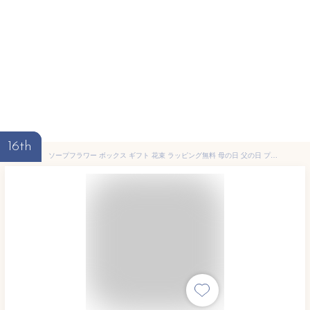
16th
ソープフラワー ボックス ギフト 花束 ラッピング無料 母の日 父の日 プレゼント 石鹸 花 バラ 枯れない 贈り物 敬老の日 誕生日 結婚 退職 造花 卒業 入学 記念日 かわいい メッセージカード無料 rs- (pt-spfl031) 【送料無料】【翌日配送対応】