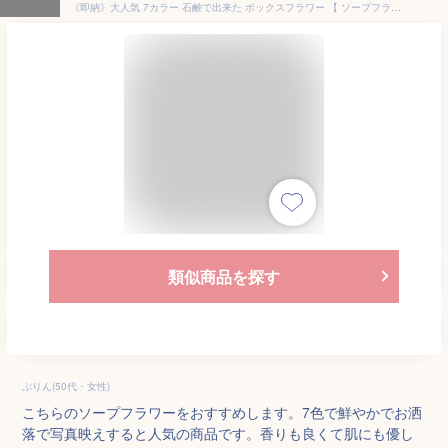
《即納》大人気 7カラー 石鹸で出来た ボックスフラワー 【 ソープフラワー シャボンフラワー フラワーボックス フラワー ソープ フラワー 石鹸 石鹸フラワー フラワーボックス ボックス 箱 造花 花 枯れない花 フラワーギフト 父の日 ギフト プレゼント 】
類似商品を探す
ぷりん(50代・女性)
こちらのソープフラワーをおすすめします。7色で鮮やかでお洒
落で写真映えすると人気の商品です。香りも良くて肌にも優し