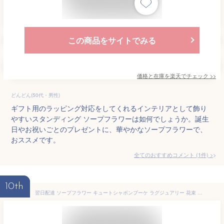
この商品をサイトでみる
価格と在庫を
楽天
でチェック
>>
どんどん(50代・男性)
ギフト用のラッピング対応をしてくれるインテリアとして飾り
やすいスタンディング ソープフラワーは如何でしょうか。誕生
日やお祝いごとのプレゼントに、華やかなソープフラワーで、
おススメです。
全てのおすすめコメント
(
1
件)
>
10th
翌日配達 ソープフラワー キュートシャボンブーケ ラグジュアリー 花束 バラ 花 誕生日 プレゼント 母の日 結婚祝い 退職祝い フラワーギフト おしゃれ お祝い 枯れない お花 フラワーソープ 発表会 女性 お誕生日 ギフト 結婚記念日 父の日 3000円