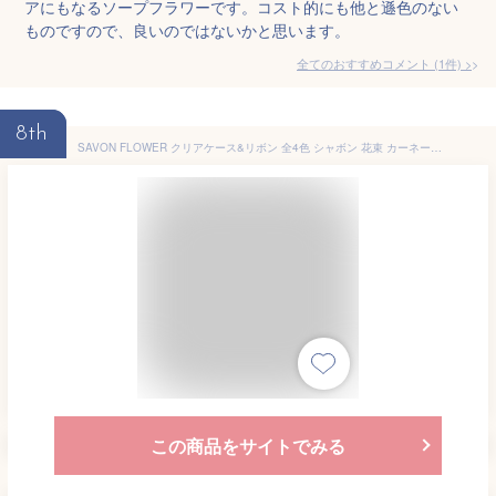
アにもなるソープフラワーです。コスト的にも他と遜色のない
ものですので、良いのではないかと思います。
全てのおすすめコメント
(
1
件)
>
8th
SAVON FLOWER クリアケース&リボン 全4色 シャボン 花束 カーネーション バラ 造花 枯れない シャボンフラワー サボンフラワー ソープフラワー フラワーギフト 誕生日 お見舞い かわいい プレゼント 贈り物 ギフト ピンク イエロー レッド パープル 母の日 Mother's Day 卒業
この商品をサイトでみる