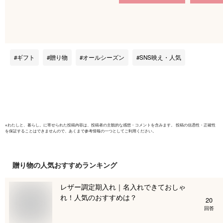
ご 結婚祝い そのま
ケ バラ 花
ま飾れる 父の日 父
クリアバ
の日ギフト 誕生日プ
SBL-11
レゼント ひまわり造
ンク
花 向日葵 籠 お供え
ギフト
贈り物
オールシーズン
SNS映え・人気
即日発送 ラタン ソ
ープフラワーギフト
シャボンフラワー 還
暦祝い 母 妻
※
わたしと、暮らし。
に寄せられた投稿内容は、投稿者の主観的な感想・コメントを含みます。 投稿の信憑性・正確性
を保証することはできませんので、あくまで参考情報の一つとしてご利用ください。
贈り物
の人気おすすめランキング
レザー調定期入れ｜名入れできておしゃ
れ！人気のおすすめは？
20
回答