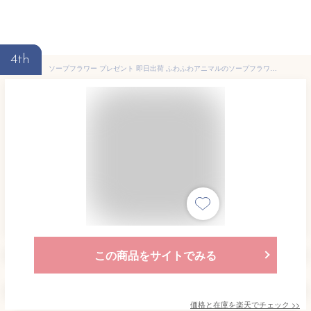
4th
ソープフラワー プレゼント 即日出荷 ふわふわアニマルのソープフラワーブーケ L 誕生日 父の日 父の日ギフト 結婚祝い 誕生日プレゼント 花束 赤 オシャレ 造花 お供え 即日発送 ソープフラワー花束 ソープフラワーギフト 退職祝い 猫好き ネコ好き 妻
この商品をサイトでみる
価格と在庫を
楽天
でチェック
>>