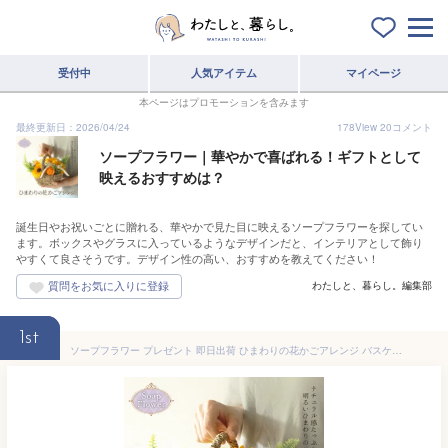
受付中
人気アイテム
マイページ
本ページはプロモーションを含みます
最終更新日：2026/04/24
178
View
20
コメント
ソープフラワー｜華やかで喜ばれる！ギフトとして
映えるおすすめは？
誕生日やお祝いごとに贈れる、華やかで見た目に映えるソープフラワーを探してい
ます。ボックスやグラスに入っているようなデザインだと、インテリアとして飾り
やすくて良さそうです。デザイン性の高い、おすすめを教えてください！
わたしと、暮らし。編集部
1st
ソープフラワー プレゼント 即日出荷 ひまわりの花かごアレンジ バスケット かご 結婚祝い そのまま飾れる 父の日 父の日ギフト 誕生日プレゼント ひまわり造花 向日葵 籠 お供え 即日発送 ラタン ソープフラワーギフト シャボンフラワー 還暦祝い 母 妻