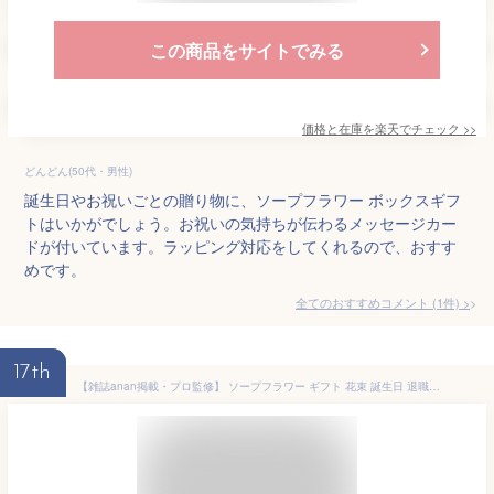
この商品をサイトでみる
価格と在庫を
楽天
でチェック
>>
どんどん(50代・男性)
誕生日やお祝いごとの贈り物に、ソープフラワー ボックスギフ
トはいかがでしょう。お祝いの気持ちが伝わるメッセージカー
ドが付いています。ラッピング対応をしてくれるので、おすす
めです。
全てのおすすめコメント
(
1
件)
>
17th
【雑誌anan掲載・プロ監修】 ソープフラワー ギフト 花束 誕生日 退職祝いソープ フラワー 卒業式 プレゼント おしゃれ フラワーギフト 枯れない花 そのまま飾れる ブーケ 造花 結婚祝い 記念日 米寿祝い 古希 お祝い発表会 お祝い 花 バラ フラワーブーケ Puanela 送料無料