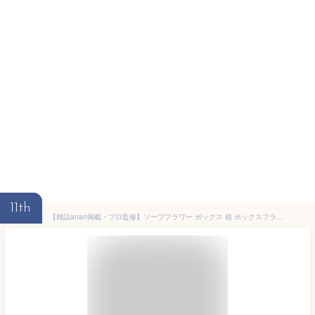
11th
【雑誌anan掲載・プロ監修】ソープフラワー ボックス 箱 ボックスフラワー ギフト 結婚祝い 喜寿 記念日 母の日 誕生日 プレゼント センスのいい 贈り物 可愛い 枯れない花 開店 退職祝い 卒業式 オシャレ バラ 造花 古希 大きい フラワー Puanela 送料無料 お祝い お供え