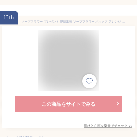
13th
ソープフラワー プレゼント 即日出荷 ソープフラワー ボックス アレンジ 誕生日 結婚祝い そのまま飾れる 誕生日プレゼント ボックス 紫 赤 ギフト オシャレ 退職祝い カーネーション 壁掛け 造花 お供え 即日発送 ソープフラワーギフト 箱 還暦祝い 妻
この商品をサイトでみる
価格と在庫を
楽天
でチェック
>>