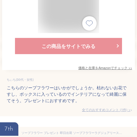
この商品をサイトでみる
価格と在庫を
Amazon
でチェック
>>
ちぃち(30代・女性)
こちらのソープフラワーはいかがでしょうか。枯れないお花で
すし、ボックスに入っているのでインテリアになって綺麗に保
てそう。プレゼントにおすすめです。
全てのおすすめコメント
(
1
件)
>
7th
ソープフラワー プレゼント 即日出荷 ソープフラワーラグジュアリースタンドS 誕生日 父の日 父の日ギフト 結婚祝い そのまま飾れる 誕生日プレゼント くすみピンク 赤 紫 ボックス オシャレ 造花 お供え 即日発送 還暦祝い 退職祝い 箱 シック ブーケ