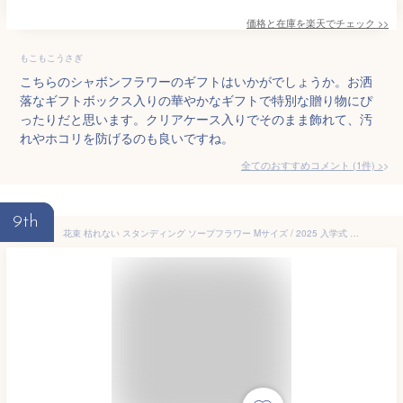
価格と在庫を
楽天
でチェック
>>
もこもこうさぎ
こちらのシャボンフラワーのギフトはいかがでしょうか。お洒
落なギフトボックス入りの華やかなギフトで特別な贈り物にぴ
ったりだと思います。クリアケース入りでそのまま飾れて、汚
れやホコリを防げるのも良いですね。
全てのおすすめコメント
(
1
件)
>
9th
花束 枯れない スタンディング ソープフラワー Mサイズ / 2025 入学式 ブーケ プレゼント ギフト お礼 誕生日 お祝い ひまわり ヒマワリ 向日葵 桜 サクラ さくら バラ カーネーション 造花 ブーケ 記念日 母親 母 女性 結婚式 オシャレお供え