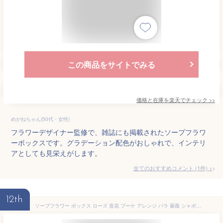
この商品をサイトでみる
価格と在庫を
楽天
でチェック
>>
めがねちゃん(50代・女性)
フラワーデザイナー監修で、雑誌にも掲載されたソープフラワ
ーボックスです。グラデーション配色がおしゃれで、インテリ
アとしても見栄えがします。
全てのおすすめコメント
(
1
件)
>
12th
ソープフラワー ボックス ローズ 造花 ブーケ アレンジ バラ 薔薇 シャボンフラワー 石鹸 せっけん 女性 誕生日プレゼント バースデー 結婚祝い プレゼント 電報 祝電 お祝い 母の日 父の日 敬老の日 当日出荷 送料無料 お母さん 彼女 退職 退官 転職 お礼 お返し ギフト