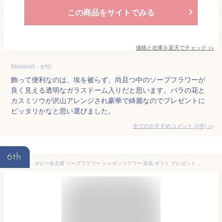
この商品をサイトでみる
価格と在庫を
楽天
でチェック
>>
Silvia(60代・女性)
飾って便利なのは、埃を被らず、尚且つ中のソープフラワーが
良く見える透明なガラスドーム入りだと思います。バラの花と
カスミソウが沢山アレンジされ豪華で綺麗なのでプレゼントに
ピッタリかなと思い選びました。
全てのおすすめコメント
(
1
件)
>
6th
ポピー名古屋 ソープフラワー シャボンフラワー 造花 ギフト プレゼント 5輪ブーケ バラ 花束 約25cm クリアボックス付き SH-048 レッド