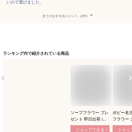
いので選びました。
全てのおすすめコメント（2件）
ランキング内で紹介されている商品
ソープフラワー プレ
ポピー名古
ゼント 即日出荷 ひ
フラワー 
まわりの花かごアレ
ラワー 造
ショップでみる
ショッ
ンジ バスケット か
プレゼント