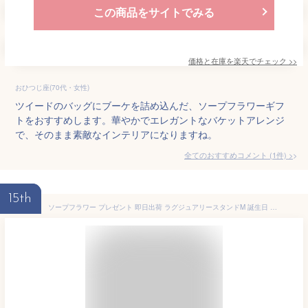
この商品をサイトでみる
価格と在庫を
楽天
でチェック
>>
おひつじ座(70代・女性)
ツイードのバッグにブーケを詰め込んだ、ソープフラワーギフ
トをおすすめします。華やかでエレガントなバケットアレンジ
で、そのまま素敵なインテリアになりますね。
全てのおすすめコメント
(
1
件)
>
15th
ソープフラワー プレゼント 即日出荷 ラグジュアリースタンドM 誕生日 父の日 父の日ギフト 結婚祝い そのまま飾れる 誕生日プレゼント ボックス くすみピンク 赤 紫 オシャレ 造花 お供え 即日発送 還暦祝い 退職祝い 箱 シック ソープフラワーギフト