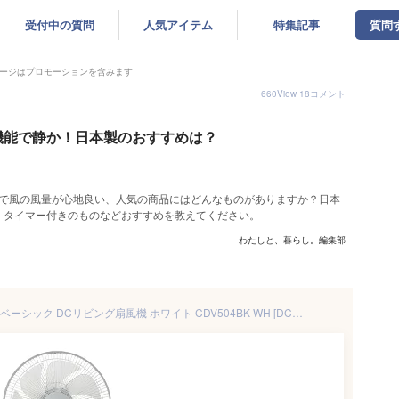
受付中の質問
人気アイテム
特集記事
質問
ージはプロモーションを含みます
660
View
18
コメント
機能で静か！日本製のおすすめは？
かで風の風量が心地良い、人気の商品にはどんなものがありますか？日本
、タイマー付きのものなどおすすめを教えてください。
わたしと、暮らし。編集部
ORIGINAL BASIC｜オリジナルベーシック DCリビング扇風機 ホワイト CDV504BK-WH [DCモーター搭載 /リモコン付き]【rb_warmD】