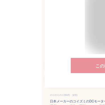
この
のりのりのり(50代・女性)
日本メーカーのコイズミのDCモー