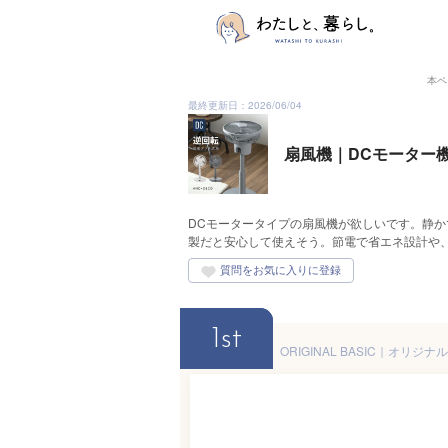
本ペ
最終更新日：2026/06/04
扇風機｜DCモーター
DCモータータイプの扇風機が欲しいです。静
製だと安心して使えそう。節電で省エネ設計や
1st