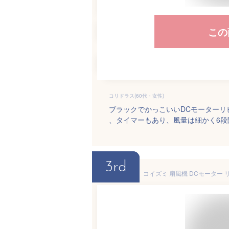
この
コリドラス(60代・女性)
ブラックでかっこいいDCモーター
、タイマーもあり、風量は細かく6
3rd