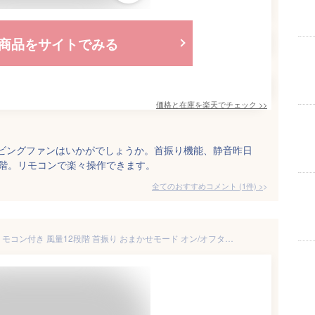
商品をサイトでみる
価格と在庫を
楽天
でチェック
>>
リビングファンはいかがでしょうか。首振り機能、静音昨日
段階。リモコンで楽々操作できます。
全てのおすすめコメント
(
1
件)
>
コイズミ 扇風機 DCモーター リモコン付き 風量12段階 首振り おまかせモード オン/オフタイマー付き ホワイト KLF-3021/W