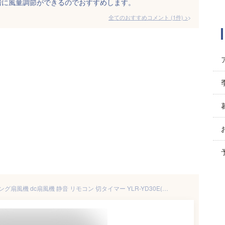
階に風量調節ができるのでおすすめします。
全てのおすすめコメント
(
1
件)
>
扇風機 DCモーター 30cm リビング扇風機 dc扇風機 静音 リモコン 切タイマー YLR-YD30E(W)/(B) DCリビング扇風機 左右自動首振り 首ふり 換気 熱中症対策 省エネ eco おしゃれ シンプル 節電 山善 YAMAZEN 【送料無料】