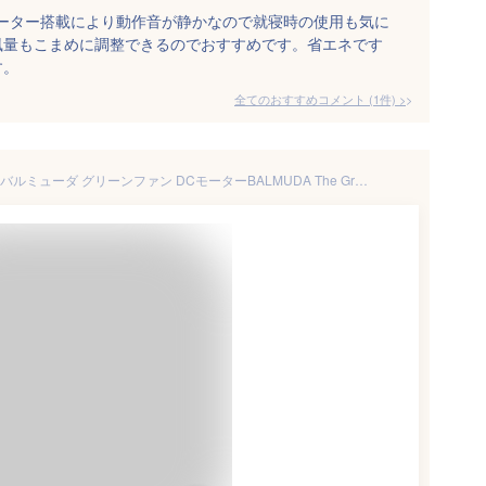
モーター搭載により動作音が静かなので就寝時の使用も気に
風量もこまめに調整できるのでおすすめです。省エネです
す。
全てのおすすめコメント
(
1
件)
>
特典付 扇風機 おしゃれ 日本製 バルミューダ グリーンファン DCモーターBALMUDA The GreenFan バルミューダ ザ・グリーンファン EGF-1800 [Battery ＆ Dock なし]リモコン付 静音 ◇送料無料 P10倍