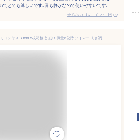
のでとても涼しいです｡音も静かなので使いやすいです｡
全てのおすすめコメント
(
1
件)
>
DCモーター リビングファン リモコン付き 30cm 5枚羽根 首振り 風量6段階 タイマー 高さ調節 フラットガード 静音 扇風機 ブラック KI-328KDC【送料無料】