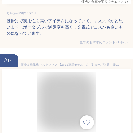
価格と在庫を
楽天
でチェック
>>
あやなみ(20代・女性)
腰掛けで実用性も高いアイテムになっていて、オススメかと思
いますしポータブルで満足度も高くて充電式でコスパも良いも
のになっています。
全てのおすすめコメント
(
1
件)
>
8th
腰掛け扇風機 ベルトファン 【2026革新モデル·1台4役·ターボ強風】 最強 腰掛け/首掛け/手持ち/卓上対応 ポータブルファン 携帯扇風機 超強力モーター 大風量 四段階＋100%無段階風量調節 LEDディスプレイ 超軽量185g クリップ360度回転可能 ネックストラップ付き 静音 暑さ対策 ブロワーファン 屋外作業/アウトドア/花火大会