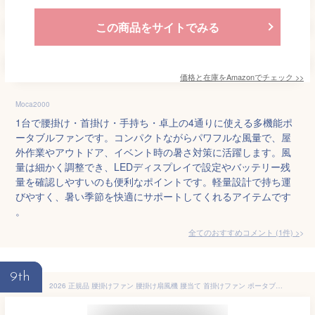
この商品をサイトでみる
価格と在庫を
Amazon
でチェック
>>
Moca2000
1台で腰掛け・首掛け・手持ち・卓上の4通りに使える多機能ポ
ータブルファンです。コンパクトながらパワフルな風量で、屋
外作業やアウトドア、イベント時の暑さ対策に活躍します。風
量は細かく調整でき、LEDディスプレイで設定やバッテリー残
量を確認しやすいのも便利なポイントです。軽量設計で持ち運
びやすく、暑い季節を快適にサポートしてくれるアイテムです
。
全てのおすすめコメント
(
1
件)
>
9th
2026 正規品 腰掛けファン 腰掛け扇風機 腰当て 首掛けファン ポータブルファン 5段階風量 強力風量 ベルト ポータブル扇風機 6000mAh 時間長時間稼働 小型 ジェットファン usb充電 LED表示 静音 耐衝撃