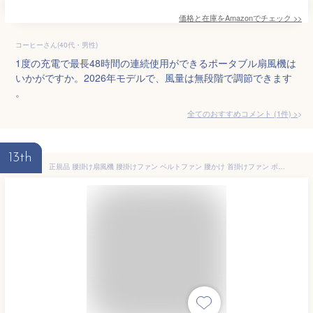
価格と在庫を
Amazon
でチェック
>>
コーヒーさん(40代・男性)
1度の充電で最長48時間の連続使用ができるポータブル扇風機は
いかがですか。2026年モデルで、風量は無段階で調節できます
。
全てのおすすめコメント
(
1
件)
>
13th
正規品 腰掛け扇風機 腰掛けファン ベルトファン 腰かけ 首掛けファン ポータブルファン 100段階風量 強力風量 ベルト ポータブル扇風機 6000mAh 8~24時間長時間稼働 小型 ジェットファン usb充電 耐衝撃 熱中症対策 釣り扇風機 羽なし 小型 携帯扇風機 腰掛け扇風機通勤通学