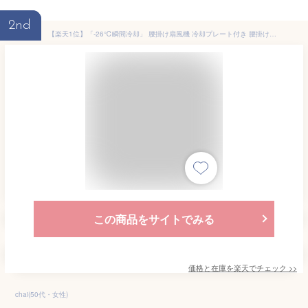
2nd
【楽天1位】「-26℃瞬間冷却」 腰掛け扇風機 冷却プレート付き 腰掛けファン 扇風機 腰かけ 首掛けファン ポータブルファン 100段階風量 強力風量 ベルト ポータブル扇風機 6000mAh 卓上 小型 ジェットファン usb充電 LED表示 静音 耐衝撃 熱中症対策 釣り 登山 屋外 父の日
この商品をサイトでみる
価格と在庫を
楽天
でチェック
>>
chai(50代・女性)