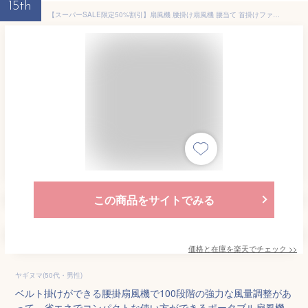
15th
【スーパーSALE限定50%割引】扇風機 腰掛け扇風機 腰当て 首掛けファン 100段階風量 超強力な風量 ポータブル扇風機 卓上 小型 携帯扇風機 ジェットファン 省エネ 静音 防水 防麈 耐衝撃 usb充電 6000mAh LED表示 熱中症対策 通勤通学 屋外作業 アウトドア
この商品をサイトでみる
価格と在庫を
楽天
でチェック
>>
ヤギヌマ(50代・男性)
ベルト掛けができる腰掛扇風機で100段階の強力な風量調整があ
って、省エネでコンパクトな使い方ができるポータブル扇風機