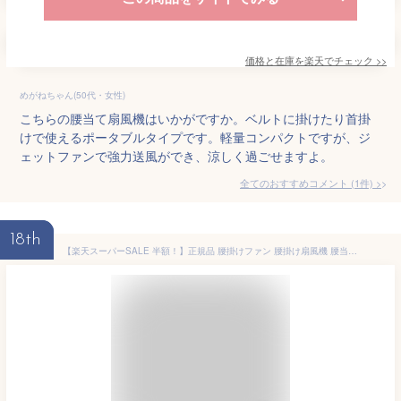
価格と在庫を
楽天
でチェック
>>
めがねちゃん(50代・女性)
こちらの腰当て扇風機はいかがですか。ベルトに掛けたり首掛
けで使えるポータブルタイプです。軽量コンパクトですが、ジ
ェットファンで強力送風ができ、涼しく過ごせますよ。
全てのおすすめコメント
(
1
件)
>
18th
【楽天スーパーSALE 半額！】正規品 腰掛けファン 腰掛け扇風機 腰当て 首掛けファン ポータブルファン 100段階風量 強力風量 ベルト ポータブル扇風機 8000mAh 時間長時間稼働 小型 ジェットファン usb充電 LED表示 静音 耐衝撃