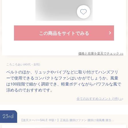
この商品をサイトでみる
価格と在庫を
楽天
でチェック
>>
ころころあい(40代・女性)
ベルトのほか、リュックやパイプなどに取り付けてハンズフリ
ーで使用できるコンパクトなファンはいかがでしょうか。風量
は100段階で細かく調節でき、軽量ボディながらパワフルな風で
涼めるのでおすすめです。
全てのおすすめコメント
(
1
件)
>
23rd
【楽天スーパーSALE 半額！】正規品 腰掛けファン 腰掛け扇風機 腰当て 首掛けファン ポータブルファン 3段階風量 強力風量 ベルト ポータブル扇風機 12000mAh 時間長時間稼働 小型 ジェットファン usb充電 LED表示 静音 耐衝撃