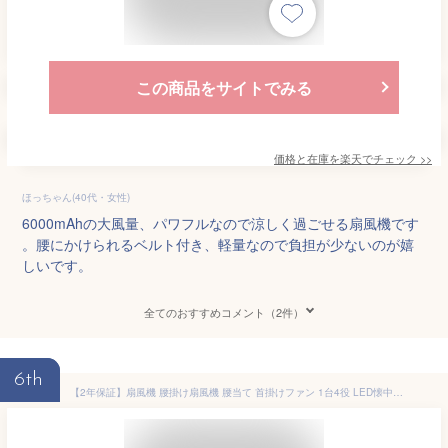
この商品をサイトでみる
価格と在庫を
楽天
でチェック
>>
ほっちゃん(40代・女性)
6000mAhの大風量、パワフルなので涼しく過ごせる扇風機です
。腰にかけられるベルト付き、軽量なので負担が少ないのが嬉
しいです。
全てのおすすめコメント（2件）
6th
【2年保証】扇風機 腰掛け扇風機 腰当て 首掛けファン 1台4役 LED懐中電灯3段階調節 超強力な風量 ポータブル扇風機 卓上 小型 ジェットファン ポータブルファン 省エネ 静音 usb充電式 大容量 5000mAh アウトドア 熱中症対策 通勤通学 屋外作業