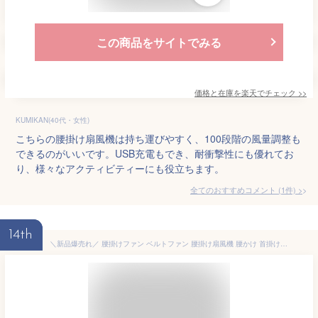
この商品をサイトでみる
価格と在庫を
楽天
でチェック
>>
KUMIKAN(40代・女性)
こちらの腰掛け扇風機は持ち運びやすく、100段階の風量調整も
できるのがいいです。USB充電もでき、耐衝撃性にも優れてお
り、様々なアクティビティーにも役立ちます。
全てのおすすめコメント
(
1
件)
>
14th
＼新品爆売れ／ 腰掛けファン ベルトファン 腰掛け扇風機 腰かけ 首掛けファン ポータブルファン 腰に付ける扇風機 ベルトファン 腰掛け扇風機 腰掛扇風機 強力 ベルト ポータブル扇風機 8~24時間 送風機 長時間 稼働 小型 ジェットファン usb充電 熱中症対策 釣り 登山