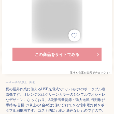
この商品をサイトでみる
価格と在庫を
楽天
でチェック
>>
aualone(80代以上・男性)
夏の屋外作業に使えるUSB充電式でベルト掛けのポータブル扇
風機です。オレンジ又はグリーンカラーのシンプルでオシャレ
なデザインになっており、3段階風量調節・強力送風で腰掛け/
手持ち/首掛け/卓上の1台4役に使い分けできる懐中電灯付きポー
タブル扇風機です。コスト的にも他と遜色ないものですので、