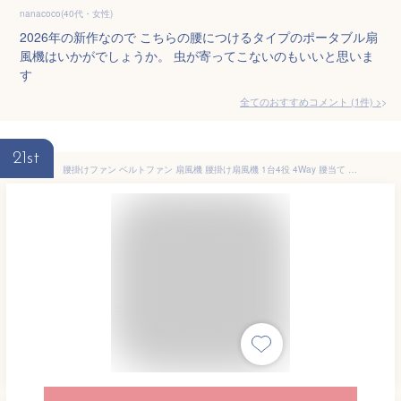
nanacoco(40代・女性)
2026年の新作なので こちらの腰につけるタイプのポータブル扇
風機はいかがでしょうか。 虫が寄ってこないのもいいと思いま
す
全てのおすすめコメント
(
1
件)
>
21st
腰掛けファン ベルトファン 扇風機 腰掛け扇風機 1台4役 4Way 腰当て 首掛けファン ポータブルファン 100段階風量 強力風量 ポータブル扇風機 6000mAh大容量 長時間稼働 暑さ対策 熱中症対策 携帯 小型 usb充電 省エネ LED表示 懐中電灯 アウトドア 釣り 登山 屋外 配達作業