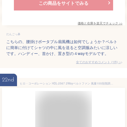
この商品をサイトでみる
価格と在庫を
楽天
でチェック
>>
だんごっ鼻
こちらの、腰掛けポータブル扇風機は如何でしょうか？ベルト
に簡単に付けてシャツの中に風を送ると空調服みたいに涼しい
です。ハンディー、首かけ、置き型の４wayモデルです。
全てのおすすめコメント
(
1
件)
>
22nd
ヒロ・コーポレーション HDL-2567 2Wayベルトファン 風量100段階調節 コンパクト設計 ホワイト