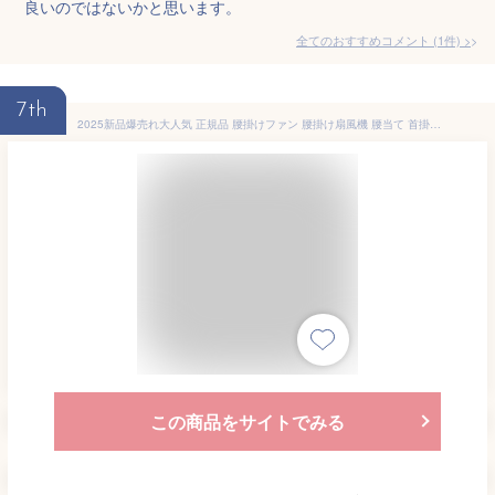
良いのではないかと思います。
全てのおすすめコメント
(
1
件)
>
7th
2025新品爆売れ大人気 正規品 腰掛けファン 腰掛け扇風機 腰当て 首掛けファン ポータブルファン 100段階風量 強力風量 ベルト ポータブル扇風機 6000mAh 8~24時間長時間稼働 小型 ジェットファン usb充電 LED表示 静音 耐衝撃 釣り 登山 屋外
この商品をサイトでみる