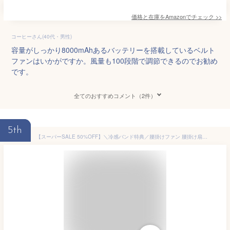
価格と在庫を
Amazon
でチェック
>>
コーヒーさん(40代・男性)
容量がしっかり8000mAhあるバッテリーを搭載しているベルト
ファンはいかがですか。風量も100段階で調節できるのでお勧め
です。
全てのおすすめコメント（2件）
5th
【スーパーSALE 50%OFF】＼冷感バンド特典／腰掛けファン 腰掛け扇風機 腰当て 首掛けファン ポータブルファン 100段階風量 強力風量 ベルト ポータブル扇風機 6000mAh 8~24時間長時間稼働 小型 ジェットファン usb充電 LED表示 静音 耐衝撃 熱中症対策 釣り 登山 屋外