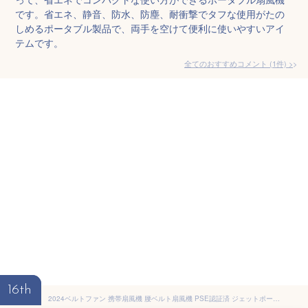
です。省エネ、静音、防水、防塵、耐衝撃でタフな使用がたの
しめるポータブル製品で、両手を空けて便利に使いやすいアイ
テムです。
全てのおすすめコメント
(
1
件)
>
16th
2024ベルトファン 携帯扇風機 腰ベルト扇風機 PSE認証済 ジェットポータブルファン 首掛け・腰掛け・卓上置き 5段階風量調節 ミニ静音 アウトドア/屋外作業 熱中症対策 (10000mAh / White Black)