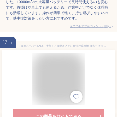
した。10000mAhの大容量バッテリーで長時間使えるのも安心
です。首掛けや卓上でも使えるため、作業中だけでなく休憩時
にも活躍しています。操作が簡単で軽く、持ち運びしやすいの
で、熱中症対策をしたい方におすすめです。
全てのおすすめコメント
(
1
件)
>
17th
＼楽天スーパーSALE！半額！／腰掛けファン 腰掛け扇風機 腰当て 首掛けファン ポータブルファン 100段階風量 強力風量 ベルト ポータブル扇風機 6000mAh 8~24時間長時間稼働 小型 ジェットファン usb充電 LED表示 静音 耐衝撃 軽量 室外作業 高温熱中症対策 父の日 ギフト
この商品をサイトでみる