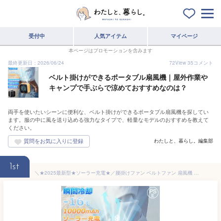
受付中
人気アイテム
マイページ
本ページはプロモーションを含みます
最終更新日：2026/06/24
72
View
35
コメント
ベルト掛けができるポータブル扇風機｜屋外作業や
キャンプで手ぶらで涼めておすすめなのは？
両手を使いたいシーンに便利な、ベルト掛けができるポータブル扇風機を探してい
ます。服の中に風を送り込める強力なタイプで、軽量なモデルのおすすめを教えて
ください。
わたしと、暮らし。編集部
1st
＼★2025最新型★ソーラー充電★／腰掛けファン ベルトファン 扇風機 腰掛け扇風機 腰当て 首掛けファン ポータブルファン 強力風量 ポータブル扇風機 10000mAh 36時間稼働 蚊よけ機能 小型 ジェットファン usb充電 LED表示 静音 耐衝撃 熱中症対策