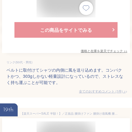
この商品をサイトでみる
価格と在庫を
楽天
でチェック
>>
リンク(50代・男性)
ベルトに取付けてシャツの内側に風を送り込めます。コンパク
トかつ、303gしかない軽量設計になっているので、ストレスな
く持ち運ぶことが可能です。
全てのおすすめコメント
(
1
件)
>
19th
【楽天スーパーSALE 半額！】／正規品 腰掛けファン 腰掛け扇風機 腰当て 首掛けファン ポータブルファン 100段階風量 強力風量 ベルト ポータブル扇風機 6000mAh 8~24時間長時間稼働 小型 ジェットファン usb充電 LED表示 耐衝撃 熱中症対策 屋外 PSE認証済