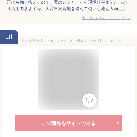
汗にも強く扱えるので、夏のレジャーから現場仕事までたっぷ
り活用できますね。大容量充電地を備えて使い心地も大満足。
全てのおすすめコメント
(
1
件)
>
12th
腰掛け扇風機 強力 ベルトファン 【2026新改良・1台5役】 ウエストファン 大風量 20dB極静音 無段階風量調整 軽量 コードレス Type-C急速充電 48H長時間稼働 腰掛け 小型 扇風機 首掛け ベルト ぶら下げ 携帯 卓上 ハンディ 腰 腰掛けファン 背中 ハンズフリー コンパクト 持ち運び 携帯扇風機 熱中症対策 ストラップ付き
この商品をサイトでみる