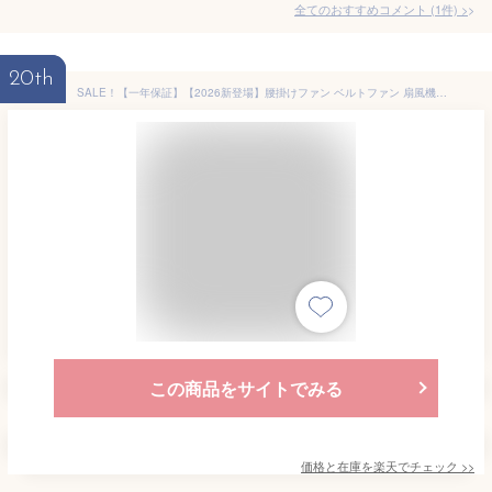
全てのおすすめコメント
(
1
件)
>
20th
SALE！【一年保証】【2026新登場】腰掛けファン ベルトファン 扇風機 腰掛け扇風機 腰当て 首掛けファン ポータブルファン 強力風量 ポータブル扇風機 10000mAh 36時間稼働 蚊よけ機能 小型 ジェットファン usb充電 LED表示 静音 耐衝撃 熱中症対策 釣り 登山冷却ファン
この商品をサイトでみる
価格と在庫を
楽天
でチェック
>>