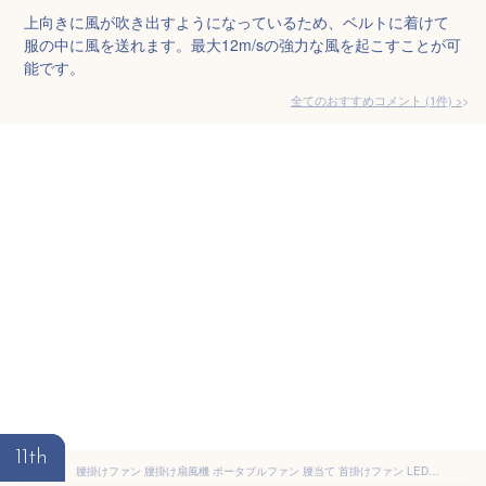
上向きに風が吹き出すようになっているため、ベルトに着けて
服の中に風を送れます。最大12m/sの強力な風を起こすことが可
能です。
全てのおすすめコメント
(
1
件)
>
11th
腰掛けファン 腰掛け扇風機 ポータブルファン 腰当て 首掛けファン LED懐中電灯3段階調節 強力風量 ポータブル扇風機 卓上 小型 ジェットファン 省エネ 静音 usb充電式 大容量 4000mAh 超長待機 熱中症対策 屋外作業 アウトドア