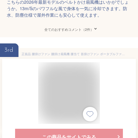
こちらの2026年最新モデルのベルトかけ扇風機はいかがでしょ
うか。13m/Sのパワフルな風で身体を一気に冷却できます。防
水、防塵仕様で屋外作業にも安心して使えます。
全てのおすすめコメント（2件）
3rd
正規品 腰掛けファン 腰掛け扇風機 腰当て 首掛けファン ポータブルファン 100段階風量 強力風量 ベルト ポータブル扇風機 8000mAh 30時間長時間稼働 小型 ジェットファン usb充電 LED表示 静音 耐衝撃 熱中症対策 釣り 登山 屋外 ベルトファン
この商品をサイトでみる