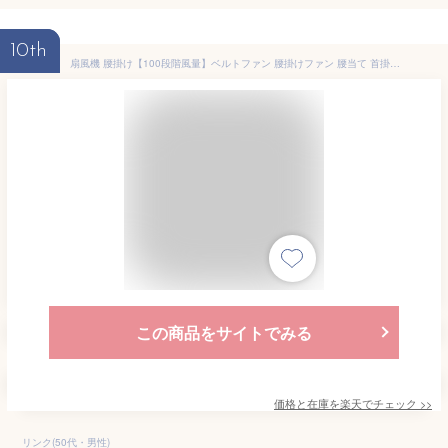
10th
扇風機 腰掛け【100段階風量】ベルトファン 腰掛けファン 腰当て 首掛けファン ポータブルファン 強力風量 ベルト ポータブル扇風機 6000mAh 8~24時間長時間稼働 小型 ジェットファン usb充電 LED表示 静音 耐衝撃 熱中症対策
この商品をサイトでみる
価格と在庫を
楽天
でチェック
>>
リンク(50代・男性)