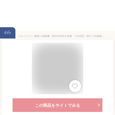
4th
ベルトファン 腰掛け扇風機 【8000mAh大容量・1台4役】 強力 100無段階風量調整 18850RPM 最長26時間動作 LED残電/風速段階表示 USB-C/USB-A対応 ポータブルファン 携帯扇風機 首掛け・腰掛け・卓上置き 屋外作業/登山/徒歩/工事現場/釣り/熱中症対策-【日本語取扱説明書付き】- dark green
この商品をサイトでみる