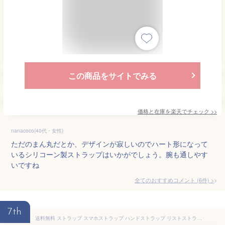
この商品をサイトでみる
価格と在庫を
楽天
でチェック
>>
nanacoco(40代・女性)
ただのまん丸だとか、デザインが寂しいのでハート形になって
いるシリコーン製ストラップはいかがでしょう。腕も通しやす
いですね
全てのおすすめコメント
(
6
件)
>
7th
送料無料 ストラップ スマホストラップ ハンドストラップ リストストラップ 手首掛け 携帯ストラップ 落下防止 ストラップホルダー スマホアクセサリー USBストラップ 紛失防止 丸紐 シンプル ベーシック 定番 カジュアル 黒 灰 青 ピンク 紫 緑 赤 橙