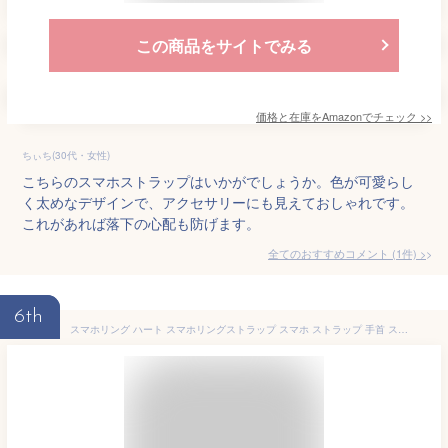
この商品をサイトでみる
価格と在庫を
Amazon
でチェック
>>
ちぃち(30代・女性)
こちらのスマホストラップはいかがでしょうか。色が可愛らし
く太めなデザインで、アクセサリーにも見えておしゃれです。
これがあれば落下の心配も防げます。
全てのおすすめコメント
(
1
件)
>
6th
スマホリング ハート スマホリングストラップ スマホ ストラップ 手首 スマホストラップ 手首 スマホ ストラップ リング シリコンリング もこもこ ふわもこ ファー 挟むだけ ハート 全機種対応 落下防止 推し活 ペンライト