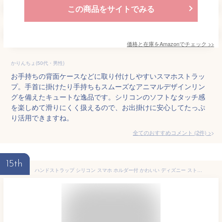
この商品をサイトでみる
価格と在庫を
Amazon
でチェック
>>
かりんちょ(50代・男性)
お手持ちの背面ケースなどに取り付けしやすいスマホストラッ
プ。手首に掛けたり手持ちもスムーズなアニマルデザインリン
グを備えたキュートな逸品です。シリコンのソフトなタッチ感
を楽しめて滑りにくく扱えるので、お出掛けに安心してたっぷ
り活用できますね。
全てのおすすめコメント
(
2
件)
>
15th
ハンドストラップ シリコン スマホ ホルダー付 かわいい ディズニー ストラップ 手首 やわらかい 可愛い ミッキーマウス ミニーマウス くまのプーさん アリエル エイリアン リングストラップ おしゃれ スマホストラップ リング 送料無料