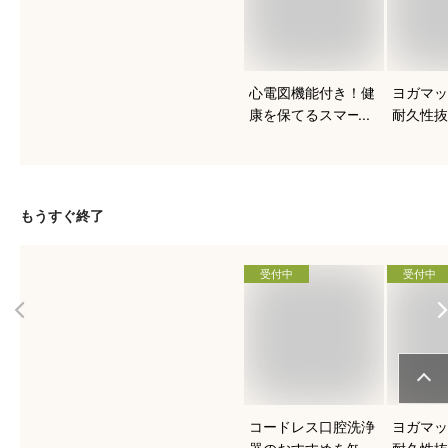
心電図機能付き！健
ヨガマッ
康を保てるスマート
耐久性抜
ウォッチのおすすめ
すい人気
は？
は？
もうすぐ終了
受付中
受付中
コードレス口腔洗浄
ヨガマッ