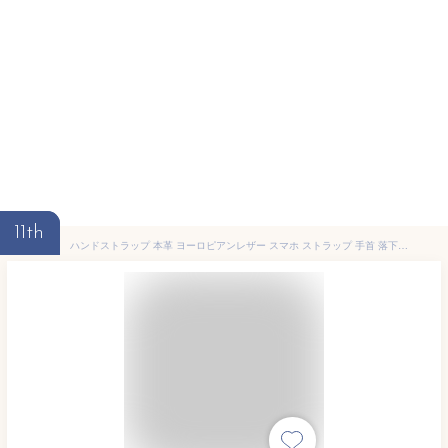
11th
ハンドストラップ 本革 ヨーロピアンレザー スマホ ストラップ 手首 落下防止 メンズ レディース iPhone スマートフォン パスケース 社員証 IDカード ショートストラップ 短い プレゼント ギフト 贈り物 レザー 革小物 メンズ レディース ユニセックス HANATORA