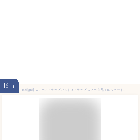
16th
送料無料 スマホストラップ ハンドストラップ スマホ 単品 1本 ショートストラップ 手首 手ぶら 落下防止 紛失防止 挟むだけ ロープ 紐 可愛い おしゃれ カラフル バイカラー パラコード スマートフォン 携帯電話 カラバリ豊富