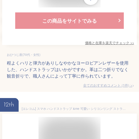
この商品をサイトでみる
価格と在庫を
楽天
でチェック
>>
おひつじ座(70代・女性)
程よくハリと弾力がありしなやかなヨーロピアンレザーを使用
した、ハンドストラップはいかがですか。革は二つ折りでなく
観音折りで、職人さんによって丁寧に作られています。
全てのおすすめコメント
(
1
件)
>
12th
[エレコム] スマホ ハンドストラップ &me 可愛い シリコンリング ストラップホール付属 落下防止 ピンク P-STHSIDPN