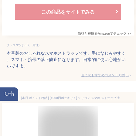
この商品をサイトでみる
価格と在庫を
Amazon
でチェック
>>
グラスマン(60代・男性)
本革製のおしゃれなスマホストラップです。手になじみやすく
、スマホ・携帯の落下防止になります。日常的に使い心地がい
いですよ。
全てのおすすめコメント
(
1
件)
>
10th
[本日 ポイント2倍! ] [1000円ポッキリ！] シリコン スマホ ストラップ 太い 挟むだけ 20カラー 手首 スペア透明ホルダー2枚付き 蛍光ベアモチーフ付き ハンドストラップ 全機種対応 リストストラップ 携帯ストラップ 落下防止 プレゼ