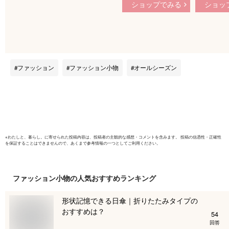
ショップでみる
ショッ
コン スマホショルダ
プ ホルダ
ー スマホ ストラッ
ストラップ
プ ホルダー ブレス
ット スト
レット スマホストラ
ダー 挟む
ップ ショルダースト
ートフォン
ラップ ストラップホ
ング スマ
ファッション
ファッション小物
オールシーズン
ルダー 挟むだけ ス
リストスト
マホリング スマホホ
下防止】
ルダー】シリコンリ
ングストラッ
ングストラップ {2}
※
わたしと、暮らし。
に寄せられた投稿内容は、投稿者の主観的な感想・コメントを含みます。 投稿の信憑性・正確性
を保証することはできませんので、あくまで参考情報の一つとしてご利用ください。
ファッション小物
の人気おすすめランキング
形状記憶できる日傘｜折りたたみタイプの
おすすめは？
54
回答