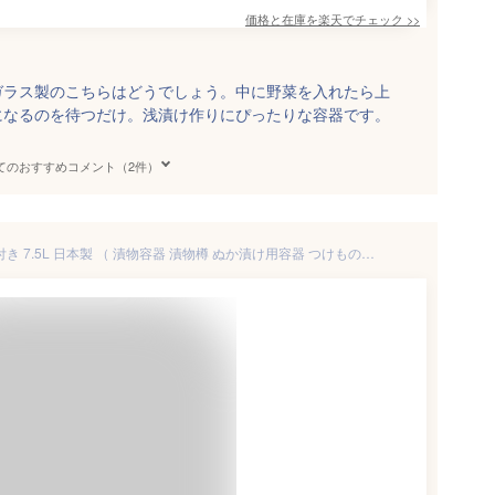
価格と在庫を
楽天
でチェック
>>
ガラス製のこちらはどうでしょう。中に野菜を入れたら上
になるのを待つだけ。浅漬け作りにぴったりな容器です。
てのおすすめコメント（2件）
ぬか漬け容器 冷蔵庫 パッキン付き 7.5L 日本製 （ 漬物容器 漬物樽 ぬか漬け用容器 つけもの容器 保存容器 パッキン ぬか床 漬物 漬け物 透明蓋 プラスチック製 積み重ね収納 お手入れ簡単 ） 【39ショップ】