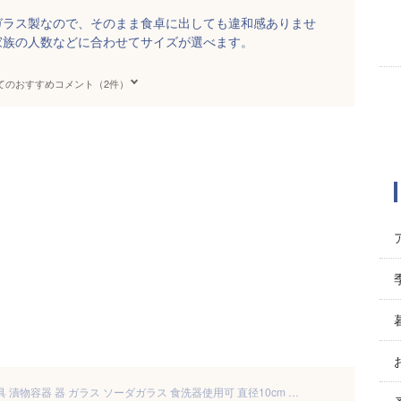
。ガラス製なので、そのまま食卓に出しても違和感ありませ
家族の人数などに合わせてサイズが選べます。
てのおすすめコメント（2件）
浅漬鉢 380ml 漬物容器 調理器具 漬物容器 器 ガラス ソーダガラス 食洗器使用可 直径10cm 簡単 浅漬け 手作り 自家製 手軽 クリア 漬物鉢 重石 ミニ おしゃれ かわいい