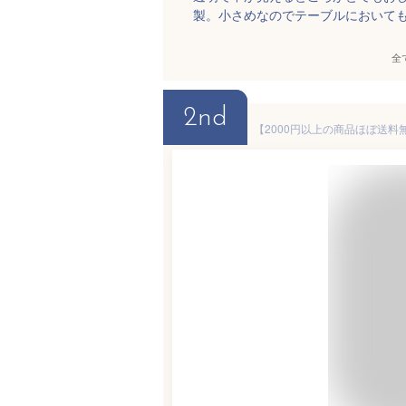
製。小さめなのでテーブルにおいて
全
2nd