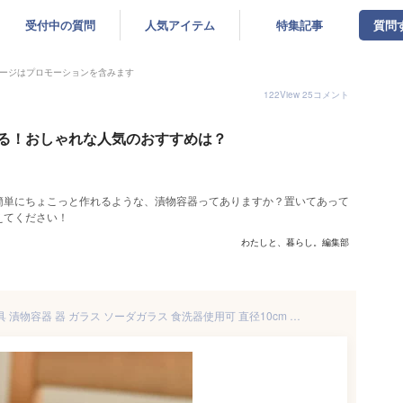
受付中の質問
人気アイテム
特集記事
質問
ージはプロモーションを含みます
122
View
25
コメント
る！おしゃれな人気のおすすめは？
簡単にちょこっと作れるような、漬物容器ってありますか？置いてあって
えてください！
わたしと、暮らし。編集部
浅漬鉢 380ml 漬物容器 調理器具 漬物容器 器 ガラス ソーダガラス 食洗器使用可 直径10cm 簡単 浅漬け 手作り 自家製 手軽 クリア 漬物鉢 重石 ミニ おしゃれ かわいい