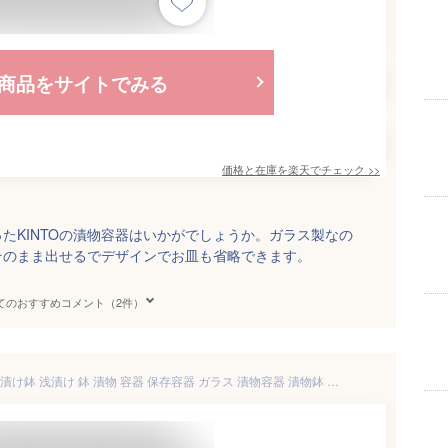
商品をサイトでみる
価格と在庫を
楽天
でチェック
>>
たKINTOの漬物容器はいかがでしょうか。ガラス製なの
そのまま出せるでデザインでお皿も省略できます。
てのおすすめコメント（2件）
浅漬鉢 640ml kinto キントー 浅漬け鉢 浅漬け 鉢 漬物 容器 保存容器 ガラス 漬物容器 漬物鉢 浅漬けポット ガラス製 コンパクト 自家製 白菜 キッチン雑貨 おしゃれ ギフト プレゼント カフェ風 kinto キントー CL ZST007086