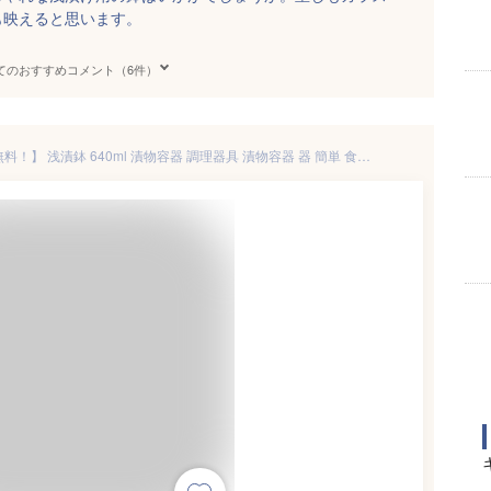
も映えると思います。
てのおすすめコメント（6件）
【2000円以上の商品ほぼ送料無料！】 浅漬鉢 640ml 漬物容器 調理器具 漬物容器 器 簡単 食洗器使用可 ガラス ソーダガラス 直径13cm 浅漬け 手作り 手軽 クリア 漬物鉢 重石 おしゃれ 自家製 かわいい シンプル