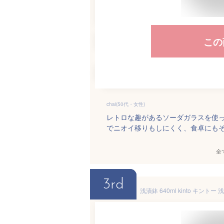
この
chai(50代・女性)
レトロな趣があるソーダガラスを使っ
でニオイ移りもしにくく、食卓にも
全
3rd