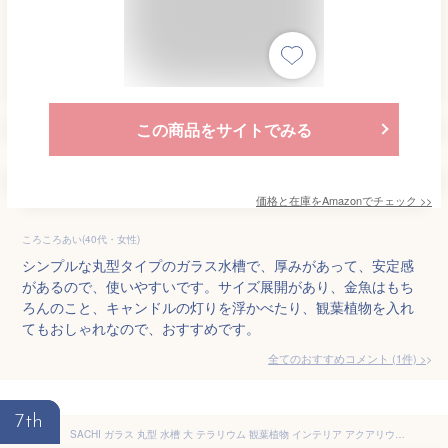
この商品をサイトでみる
価格と在庫を
Amazon
でチェック
>>
ころころあい(40代・女性)
シンプルな丸型タイプのガラス水槽で、厚みがあって、安定感
があるので、使いやすいです。サイズ展開があり、金魚はもち
ろんのこと、キャンドルの灯りを浮かべたり、観葉植物を入れ
てもおしゃれなので、おすすめです。
全てのおすすめコメント
(
1
件)
>
7th
SACHI ガラス 丸型 水槽 大 テラリウム 観葉植物 インテリア アクアリウム 金魚鉢 にも (２２ｃｍ)