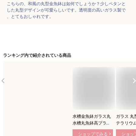
こちらの、和風の丸型金魚鉢は如何でしょうか？少しペタンと
した丸型デザインが可愛らしいです。透明度の高いガラス製で
、とてもおしゃれです。
ランキング内で紹介されている商品
水槽金魚鉢ガラス丸
ガラス 丸
水槽丸魚鉢高プラス
テラリウム
チック透明アクリル
インテリア
ショップでみる
ショッ
観葉植物厚透明ガラ
ウム 金魚