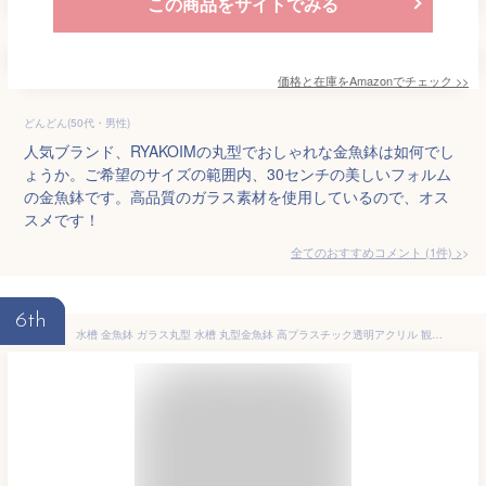
この商品をサイトでみる
価格と在庫を
Amazon
でチェック
>>
どんどん(50代・男性)
人気ブランド、RYAKOIMの丸型でおしゃれな金魚鉢は如何でし
ょうか。ご希望のサイズの範囲内、30センチの美しいフォルム
の金魚鉢です。高品質のガラス素材を使用しているので、オス
スメです！
全てのおすすめコメント
(
1
件)
>
6th
水槽 金魚鉢 ガラス丸型 水槽 丸型金魚鉢 高プラスチック透明アクリル 観葉植物 厚い透明なガラス 水培 大容量 おしゃれ 室内装飾品 水耕栽培植物 魚愛好家 (30cm)