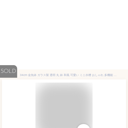
SOLD
34cm 金魚鉢 ガラス製 透明 丸 鉢 和風 可愛い ミニ水槽 おしゃれ 多機能 観葉植物を入れて 万能ガラス容器 大容量 金魚 ベタ メダカ アカヒレなど 砂あび 砂場 砂あそび