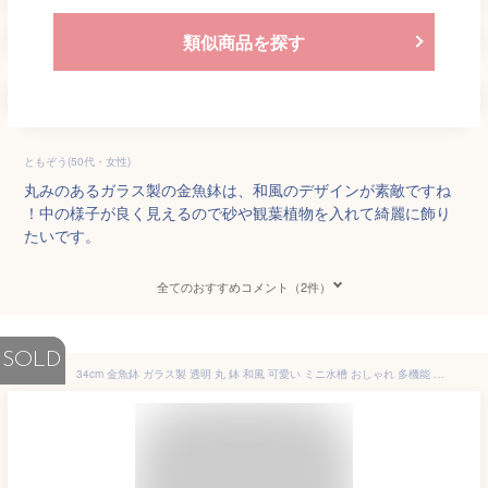
類似商品を探す
ともぞう(50代・女性)
丸みのあるガラス製の金魚鉢は、和風のデザインが素敵ですね
！中の様子が良く見えるので砂や観葉植物を入れて綺麗に飾り
たいです。
全てのおすすめコメント（2件）
SOLD
34cm 金魚鉢 ガラス製 透明 丸 鉢 和風 可愛い ミニ水槽 おしゃれ 多機能 観葉植物を入れて 万能ガラス容器 大容量 金魚 ベタ メダカ アカヒレなど 砂あび 砂場 砂あそび