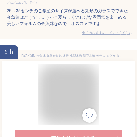
どんどん(50代・男性)
25～35センチのご希望のサイズが選べる丸形のガラスでできた
金魚鉢はどうでしょうか？夏らしく涼しげな雰囲気を楽しめる
美しいフォルムの金魚鉢なので、オススメですよ！
全てのおすすめコメント
(
1
件)
>
5th
RYAKOIM 金魚鉢 丸型金魚鉢 水槽 小型水槽 飼育水槽 ガラス メダカ 水槽 メダカ鉢 透明 テーブル アクアリウム ボウル 観葉植物 大容量 おしゃれ インテリア 水培 容器 鉢 インテリア オブジェ テラリウム 花瓶 フラワーベース 植物栽培 (直径30cm)