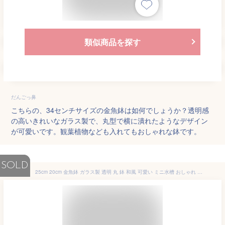
類似商品を探す
だんごっ鼻
こちらの、34センチサイズの金魚鉢は如何でしょうか？透明感
の高いきれいなガラス製で、丸型で横に潰れたようなデザイン
が可愛いです。観葉植物なども入れてもおしゃれな鉢です。
SOLD
25cm 20cm 金魚鉢 ガラス製 透明 丸 鉢 和風 可愛い ミニ水槽 おしゃれ 多機能 観葉植物を入れて 万能ガラス容器 大容量 金魚 ベタ メダカ アカヒレなど 砂あび 砂場 砂あそび