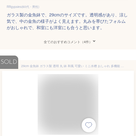
RRgypsies(60代・男性)
ガラス製の金魚鉢で、29cmのサイズです。透明感があり、涼し
気で、中の金魚の様子がよく見えます。丸みを帯びたフォルム
がおしゃれで、和室にも洋室にも合うと思います。
全てのおすすめコメント（4件）
SOLD
29cm 金魚鉢 ガラス製 透明 丸 鉢 和風 可愛い ミニ水槽 おしゃれ 多機能 観葉植物を入れて 万能ガラス容器 大容量 金魚 ベタ メダカ アカヒレなど 砂あび 砂場 砂あそび