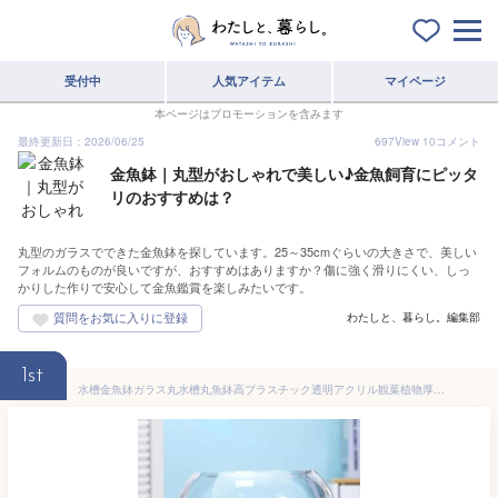
受付中
人気アイテム
マイページ
本ページはプロモーションを含みます
最終更新日：2026/06/25
697
View
10
コメント
金魚鉢｜丸型がおしゃれで美しい♪金魚飼育にピッタ
リのおすすめは？
丸型のガラスでできた金魚鉢を探しています。25～35cmぐらいの大きさで、美しい
フォルムのものが良いですが、おすすめはありますか？傷に強く滑りにくい、しっ
かりした作りで安心して金魚鑑賞を楽しみたいです。
わたしと、暮らし。編集部
1st
水槽金魚鉢ガラス丸水槽丸魚鉢高プラスチック透明アクリル観葉植物厚透明ガラス水耕大容量おしゃれインテリア水耕栽培植物魚好き (35cm)