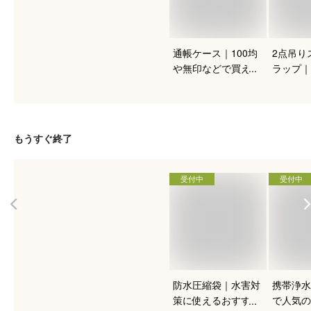
通帳ケース｜100均
2点吊り
や無印などで買える
ラップ｜
ようなコスパ良しで
なものや
おすすめのものを教
ザインな
えて。
めは？
もうすぐ終了
受付中
受付中
防水圧縮袋｜水害対
携帯浄水
策に使えるおすすめ
で人気の