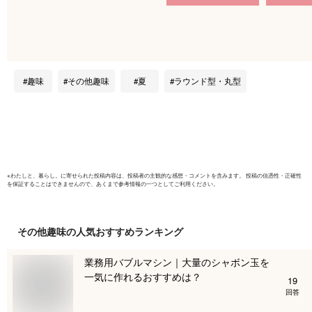
ス水耕大容量おしゃ
22cm)
れインテリア水耕栽
培植物魚好き (35cm)
趣味
その他趣味
夏
ラウンド型・丸型
※
わたしと、暮らし。
に寄せられた投稿内容は、投稿者の主観的な感想・コメントを含みます。 投稿の信憑性・正確性
を保証することはできませんので、あくまで参考情報の一つとしてご利用ください。
その他趣味
の人気おすすめランキング
業務用バブルマシン｜大量のシャボン玉を
一気に作れるおすすめは？
19
回答