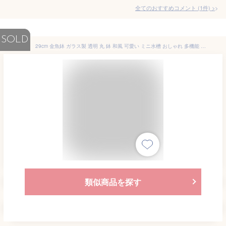
全てのおすすめコメント
(
1
件)
>
SOLD
29cm 金魚鉢 ガラス製 透明 丸 鉢 和風 可愛い ミニ水槽 おしゃれ 多機能 観葉植物を入れて 万能ガラス容器 大容量 金魚 ベタ メダカ アカヒレなど 砂あび 砂場 砂あそび
類似商品を探す