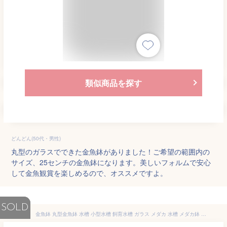
類似商品を探す
どんどん(50代・男性)
丸型のガラスでできた金魚鉢がありました！ご希望の範囲内の
サイズ、25センチの金魚鉢になります。美しいフォルムで安心
して金魚観賞を楽しめるので、オススメですよ。
SOLD
金魚鉢 丸型金魚鉢 水槽 小型水槽 飼育水槽 ガラス メダカ 水槽 メダカ鉢 透明 テーブル アクアリウム ボウル 観葉植物 大容量 おしゃれ インテリア 水培 容器 鉢 (20cm)（25cm）（30cm）