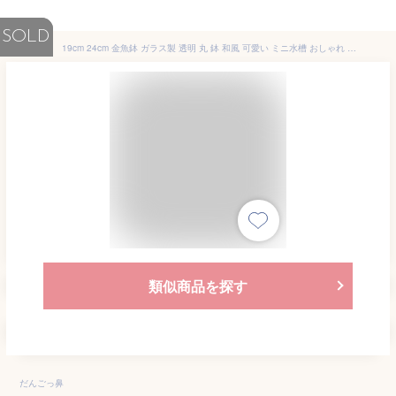
SOLD
19cm 24cm 金魚鉢 ガラス製 透明 丸 鉢 和風 可愛い ミニ水槽 おしゃれ 多機能 観葉植物を入れて 万能ガラス容器 大容量 金魚 ベタ メダカ アカヒレなど 砂あび 砂場 砂あそび
類似商品を探す
だんごっ鼻