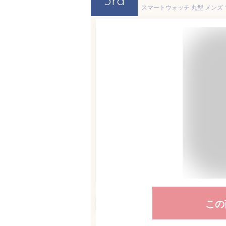
3rd
この