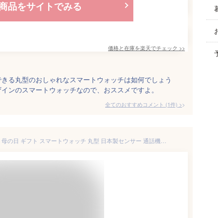
商品をサイトでみる
価格と在庫を
楽天
でチェック
>>
できる丸型のおしゃれなスマートウォッチは如何でしょう
ザインのスマートウォッチなので、おススメですよ。
全てのおすすめコメント
(
1
件)
>
【Point×10★替えベルト無料】 母の日 ギフト スマートウォッチ 丸型 日本製センサー 通話機能 音声アシスタント 小さめ android iphone対応 着信通知 24時間健康管理 歩数計 電卓 レディース メンズ腕時計 女性 バイブレーションアラーム 軽量 アンドロイド プレゼント