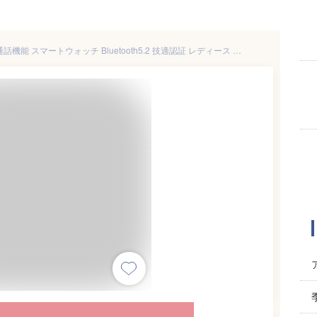
クーポンで3,680円～P10倍★通話機能 スマートウォッチ Bluetooth5.2 技適認証 レディース メンズ 丸型 24時間心拍数 腕時計 着信通知 歩数計 睡眠監視 音楽放送 スマートブレスレット iPhone Android対応 日本語対応 おしゃれ 実用的 健康管理