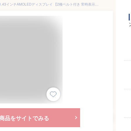
スマートウォッチ 丸型 メンズ 1.43インチAMOLEDディスプレイ 【2種ベルト付き 常時表示】 smart watch Bluetooth5.3通話 音声アシスタン
商品をサイトでみる