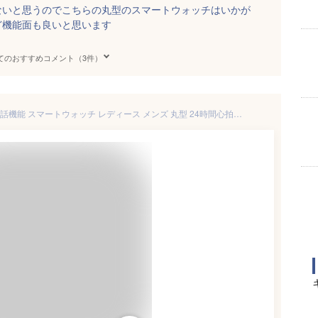
ないと思うのでこちらの丸型のスマートウォッチはいかが
ど機能面も良いと思います
てのおすすめコメント（3件）
クーポンで3,680円+P10倍★通話機能 スマートウォッチ レディース メンズ 丸型 24時間心拍数 腕時計 着信通知 歩数計 睡眠監視 音楽放送 スマートブレスレット iPhone Android対応 日本語対応 おしゃれ IP68防水 実用的 母の日 健康管理