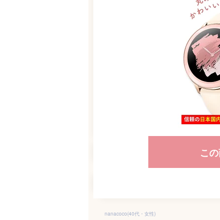
この
nanacoco(40代・女性)