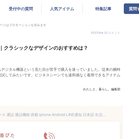
受付中の質問
人気アイテム
特集記事
質問
ージはプロモーションを含みます
555
View
20
コメント
｜クラシックなデザインのおすすめは？
もデジタル機器という見た目が苦手で購入を迷っていました。従来の腕時
ば試してみたいです。ビジネスシーンでも違和感なく着用できるアイテム
わたしと、暮らし。編集部
スマートウォッチ 丸型 レディース 通話 通話機能 搭載 iphone Android LINE通知 日本語 生活防水 腕時計 着信 健康管理 大画面 心拍数 心拍計 睡眠 24時間健康管理 着信通知 おしゃれ SINNIS 薄型 通話 cocon