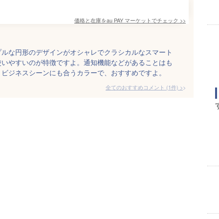
価格と在庫を
au PAY マーケット
でチェック
>>
プルな円形のデザインがオシャレでクラシカルなスマート
使いやすいのが特徴ですよ。通知機能などがあることはも
。ビジネスシーンにも合うカラーで、おすすめですよ。
全てのおすすめコメント
(
1
件)
>