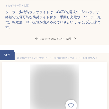
ともぞう(50代・女性)
ソーラー多機能ラジオライトは、4WAY充電式500Ahバッテリー
搭載で充電可能な防災ライト付き！手回し充電や、ソーラー充
電、乾電池、USB充電が出来るのでいざという時に安心出来ま
す。
全てのおすすめコメント（2件）
3rd
家電批評ベストバイ受賞 ソーラー多機能 防災ラジオ ライト 5000mAhバッテリー搭載 スマホ充電 手回し 充電３パターン 防災グッズ 防災防犯ダイレクト