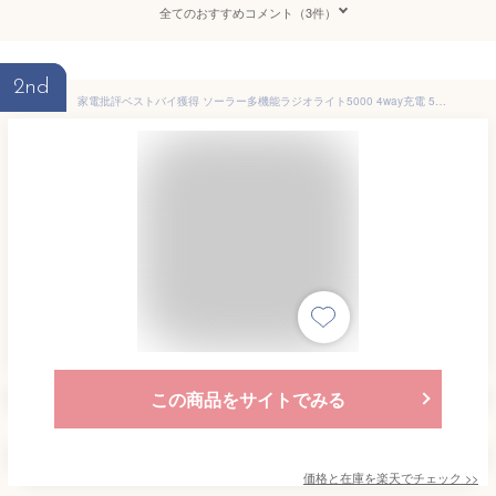
全てのおすすめコメント（3件）
2nd
家電批評ベストバイ獲得 ソーラー多機能ラジオライト5000 4way充電 5000mAhバッテリー搭載 スマホに充電可能な防災ライト 手回し充電 ソーラー充電 乾電池 USB充電 ワイドFM対応 PSE適合 防災グッズ 防災セット 地震対策 防災用品 非常用
この商品をサイトでみる
価格と在庫を
楽天
でチェック
>>