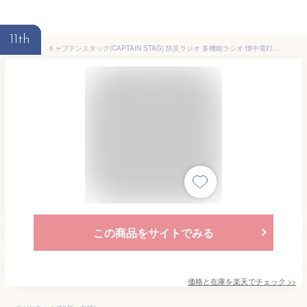
11th
キャプテンスタッグ(CAPTAIN STAG) 防災ラジオ 多機能ラジオ 懐中電灯 LEDライト 【明るさ30ルーメン/連続点灯約30時間】 モバイルバッテリー 充電式 手回し充電 ソーラー充電 USB充電 IPX3 UW-4510
この商品をサイトでみる
価格と在庫を
楽天
でチェック
>>