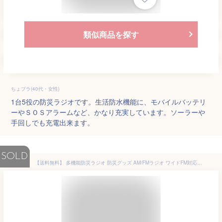
類似商品を探す
ちょプラ(40代・女性)
1台5役の防災ラジオです。生活防水機能に、モバイルバッテリ
ーやＳＯＳアラームなど、かなり充実しています。ソーラーや
手回しでも充電出来ます。
SOLD
【送料無料】 多機能防災ラジオ 防災グッズ AM/FMラジオ ワイドFM対応 懐中電灯 LEDライト スマホ充電 SOS IPX5防水 USB充電 5000mAh ソーラー充電 手回し充電 コンパクト 災害 アウトドア用品 地震 津波 台風 日本語説明書