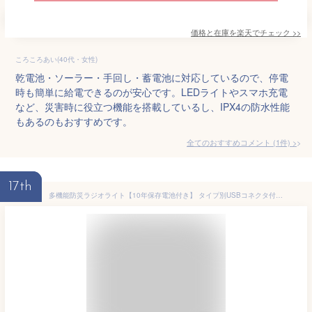
価格と在庫を
楽天
でチェック
>>
ころころあい(40代・女性)
乾電池・ソーラー・手回し・蓄電池に対応しているので、停電
時も簡単に給電できるのが安心です。LEDライトやスマホ充電
など、災害時に役立つ機能を搭載しているし、IPX4の防水性能
もあるのもおすすめです。
全てのおすすめコメント
(
1
件)
>
17th
多機能防災ラジオライト【10年保存電池付き】 タイプ別USBコネクタ付 電池使用可 LEDライト ソーラー充電 AM/FM ワイドFM サイレン 新型エマージェンシーラジオ BR001 4カラー 単品 手回し 充電 ダイナモ 非常用 停電