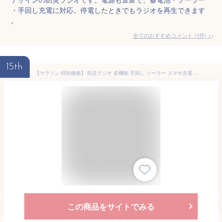
・手回し充電に対応。停電したときでもラジオを再生できます
。
全てのおすすめコメント
(
1
件)
>
15th
【マラソン 特別価格】 防災ラジオ 多機能 手回し ソーラー スマホ充電 多機能 手回し充電 ラジオ ライト キャンプ用品 防災用品 ワイドFM対応 モバイルバッテリー SOSアラーム LEDライト USB充電 ソーラー充電 防災グッズ アウトドア用品 電池 災害用 停電対策
この商品をサイトでみる