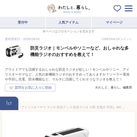
受付中
人気アイテム
マイページ
本ページはプロモーションを含みます
最終更新日：2026/08/02
1086
View
24
コメント
防災ラジオ｜モンベルやソニーなど、おしゃれな多
機能ラジオのおすすめを教えて！
アウトドアでも活躍するおしゃれな防災ラジオが欲しい！モンベルやソニー、アイ
リスオーヤマなど、人気の多機能ラジオのおすすめってありますか？ソーラー電池
や手回し充電、防水機能など、マルチに活躍してくれそうなラジオを教えて！
わたしと、暮らし。編集部
1st
アイリスオーヤマ ラジオ 防災グッズ 防災ラジオ 小型 充電式 手回し led ライト バッテリー 携帯 手回し充電ラジオライト JTL-29 ホワイト 幅約6.2×奥行約14.6×高さ約7.8(cm)