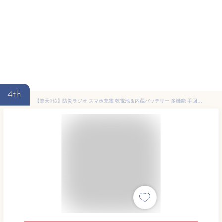
4th
【楽天1位】防災ラジオ スマホ充電 乾電池＆内蔵バッテリー 多機能 手回し 1台5役 ラジオ ライト 生活防水 モバイルバッテリー SOSアラーム LEDライト USB充電 手回し充電 ソーラー充電 非常用ラジオ 防災グッズ 懐中電灯 マルチラジオ 1年保証 ★[送料無料][あす楽]