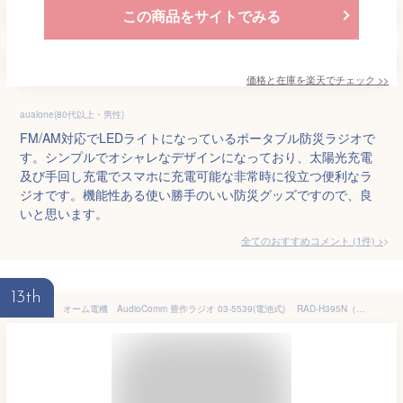
この商品をサイトでみる
価格と在庫を
楽天
でチェック
>>
aualone(80代以上・男性)
FM/AM対応でLEDライトになっているポータブル防災ラジオで
す。シンプルでオシャレなデザインになっており、太陽光充電
及び手回し充電でスマホに充電可能な非常時に役立つ便利なラ
ジオです。機能性ある使い勝手のいい防災グッズですので、良
いと思います。
全てのおすすめコメント
(
1
件)
>
13th
オーム電機 AudioComm 豊作ラジオ 03-5539(電池式) RAD-H395N（防塵防水保護等級IP66の耐塵耐水形）（ワイドFM/単1形×4本使用/本体約610g） ショルダーストラップ付 (RAD-H395N)［035539］［RADH395N］【送料80サイズ】