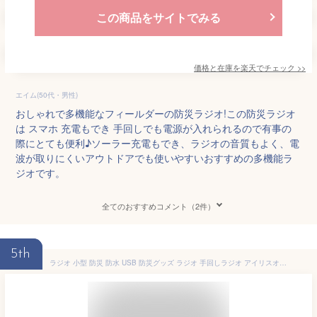
この商品をサイトでみる
価格と在庫を
楽天
でチェック
>>
エイム(50代・男性)
おしゃれで多機能なフィールダーの防災ラジオ!この防災ラジオ
は スマホ 充電もでき 手回しでも電源が入れられるので有事の
際にとても便利♪ソーラー充電もでき、ラジオの音質もよく、電
波が取りにくいアウトドアでも使いやすいおすすめの多機能ラ
ジオです。
全てのおすすめコメント（2件）
5th
ラジオ 小型 防災 防水 USB 防災グッズ ラジオ 手回しラジオ アイリスオーヤマ 防災グッズ 防災ラジオ 懐中電灯 軽量 コンパクト 充電 スマホ充電 アウトドア 非常時 災害 多機能 震度 群発地震 マンション JTL-29