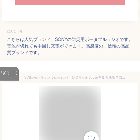
だんごっ鼻
こちらは人気ブランド、SONYの防災用ポータブルラジオです。
電池が切れても手回し充電ができます。高感度の、信頼の高品
質ブランドです。
SOLD
【お買い物マラソン10%ポイント】防災ラジオ スマホ充電 多機能 手回し 1台5役 ラジオ ライト 生活防水 モバイルバッテリー SOSアラーム LEDライト USB充電 手回し充電 ソーラー充電 非常用ラジオ ★