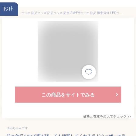
19th
ラジオ 防災グッズ 防災ラジオ 防水 AM/FMラジオ 防災 懐中電灯 LEDライト モバイルバッテリー ソーラー SOSサイレン スピーカー USB充電 電池 手回し ポータブルラジオ 災害用 防災用品 アウトドア用品 キャンプ用品 アウトドア キャンプ 人気 LAD WEATHER ラドウェザー
この商品をサイトでみる
価格と在庫を
楽天
でチェック
>>
ゆみちゃんです
防水仕様なので雨が降っても活躍してくれるラドウェザーのラ