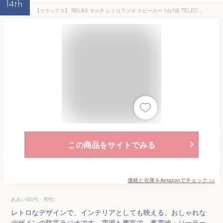
14th
【リラックス】 RELAX マルチ レトロラジオ スピーカー 1台7役 TELEC認証取得済 ポータブルラジオ Bluetooth LEDライト 懐中電灯 モバイルバッテリー 多機能ラジオ 充電 (ブラック)
この商品をサイトでみる
価格と在庫を
Amazon
でチェック
>>
ああい(50代・男性)
レトロなデザインで、インテリアとしても映える、おしゃれな
デザインの防災ラジオです。電源も豊富で、蓄電池・ソーラー