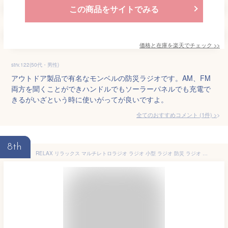
この商品をサイトでみる
価格と在庫を
楽天
でチェック
>>
strv.122(50代・男性)
アウトドア製品で有名なモンベルの防災ラジオです。AM、FM
両方を聞くことができハンドルでもソーラーパネルでも充電で
きるがいざという時に使いがってが良いですよ。
全てのおすすめコメント
(
1
件)
>
8th
RELAX リラックス マルチレトロラジオ ラジオ 小型 ラジオ 防災 ラジオ おしゃれ ラジオ 多機能防災ラジオ 防災グッズ モバイルバッテリー Bluetooth LEDライト アラーム スピーカー 時計 音楽再生 ブラック グリーン アウトドア レトロ