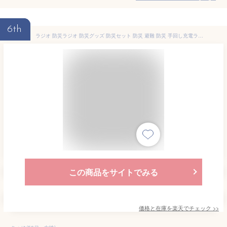
6th
ラジオ 防災ラジオ 防災グッズ 防災セット 防災 避難 防災 手回し充電ラジオライト JTL-29 ホワイト防災 ラジオ AM FM ライト 手回し LED ソーラー 充電 バッテリー サイレン 非常 緊急 災害 避難 アイリスオーヤマ
この商品をサイトでみる
価格と在庫を
楽天
でチェック
>>