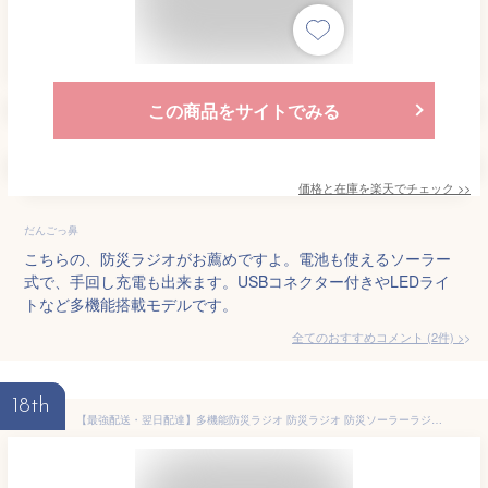
この商品をサイトでみる
価格と在庫を
楽天
でチェック
>>
だんごっ鼻
こちらの、防災ラジオがお薦めですよ。電池も使えるソーラー
式で、手回し充電も出来ます。USBコネクター付きやLEDライ
トなど多機能搭載モデルです。
全てのおすすめコメント
(
2
件)
>
18th
【最強配送・翌日配達】多機能防災ラジオ 防災ラジオ 防災ソーラーラジオ 手回しラジオライト 懐中電灯 AM/FM 携帯ラジオ 災害USB充電 ソーラー 充電 手回し充電 3つ給電式ラジオ 携帯充電器 スマホ充電対応 大容量2000mAh スマホ充電 防災 キャンプ 小型最強配送 携帯ラジオ