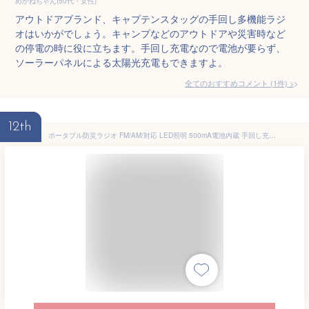
めがねちゃん(50代・女性)
アウトドアブランド、キャプテンスタッグの手回し多機能ラジ
オはいかがでしょう。キャンプなどのアウトドアや災害時など
の停電の時に役に立ちます。手回し充電なので電池が要らず、
ソーラーパネルによる太陽光充電もできますよ。
全てのおすすめコメント
(
1
件)
>
12th
ポータブル防災ラジオ FM/AM/対応 LED照明 500mA電池内蔵 手回し充電/太陽光充電対応 乾電池使用可能 スマートフォンに充電可能 自然災害に備え