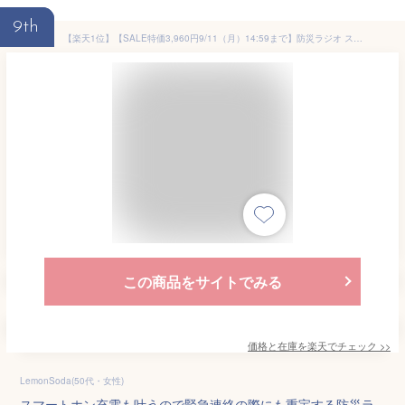
9th
【楽天1位】【SALE特価3,960円9/11（月）14:59まで】防災ラジオ スマホ充電 4000mAh 大容量バッテリー内蔵 多機能 手回し 1台6役 ラジオ ライト 生活防水 LEDライト モバイルバッテリー USB充電 手回し充電 ソーラー充電 充電式 非常用ラジオ ■[送料無料]
この商品をサイトでみる
価格と在庫を
楽天
でチェック
>>
LemonSoda(50代・女性)
スマートホン充電も叶うので緊急連絡の際にも重宝する防災ラ