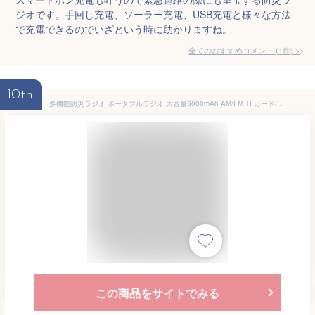
ジオです。手回し充電、ソーラー充電、USB充電と様々な方法
で充電できるのでいざという時に助かりますね。
全てのおすすめコメント
(
1
件)
>
10th
多機能防災ラジオ ポータブルラジオ 大容量5000mAh AM/FM TFカード/Blue-tooth5.0 ポータブルスピーカー モバイルバッテリー スマホ充電 ソーラー充電 LEDライト 手回し充電 懐中電灯 SOS緊急警報 FM対応 防災グッズ アウトドア キャンプ 緊急対策 PSE認証済
この商品をサイトでみる