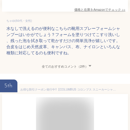
価格と在庫を
Amazon
でチェック
>>
ちゃゆ(50代・女性)
水なしで洗えるのが便利なこちらの靴用スプレーフォームシャ
ンプーはいかがでしょう？フォームを塗りつけてこすり洗いし
、残った泡を拭き取って乾かすだけの簡単洗浄が嬉しいです。
合皮をはじめ天然皮革、キャンパス、布、ナイロンといろんな
種類に対応してるのも便利ですね。
全てのおすすめコメント（2件）
5th
お得な割引クーポン発行中!!【COLUMBUS コロンブス スニーカーシャンプー スプレータイプ】COLUMBUS SNEAKER CARE SPRAY FOAM SHAMPOO 4971671192096 シューズケア スニーカー磨き クリーナー 汚れ落とし スプレーフォーム 皮革 合皮 布地用