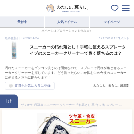
受付中
人気アイテム
マイページ
本ページはプロモーションを含みます
最終更新日：2026/04/24
1217
View
17
コメント
スニーカーの汚れ落とし！手軽に使えるスプレータ
イプのスニーカークリーナーで良く落ちるのは？
汚れたスニーカーをゴシゴシ洗うのは面倒なので、スプレーで汚れが落とせるスニ
ーカークリーナーを探しています。どう洗ったらいいか悩む白の合皮のスニーカー
に使えると本当に助かります！
わたしと、暮らし。編集部
1st
ヴィオラ VIOLA スニーカー クリーナー 汚れ落とし 革 合皮 泡 スプレー 汚れ 落とし方 アディダス スタンスミス お手入れ 洗い方 泥汚れ 洗う シャンプー 洗剤 クリーニング