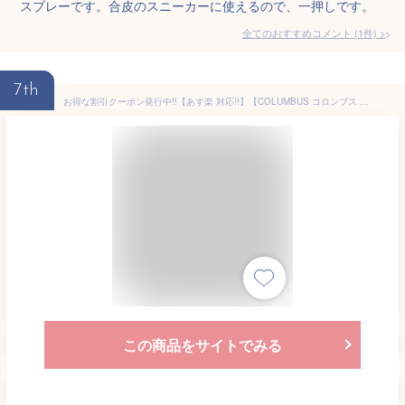
スプレーです。合皮のスニーカーに使えるので、一押しです。
全てのおすすめコメント
(
1
件)
>
7th
お得な割引クーポン発行中!!【あす楽 対応!!】【COLUMBUS コロンブス スニーカーシャンプー スプレータイプ】COLUMBUS SNEAKER CARE SPRAY FOAM SHAMPOO 4971671192096 シューズケア スニーカー磨き クリーナー 汚れ落とし スプレーフォーム 皮革 合皮 布地用
この商品をサイトでみる