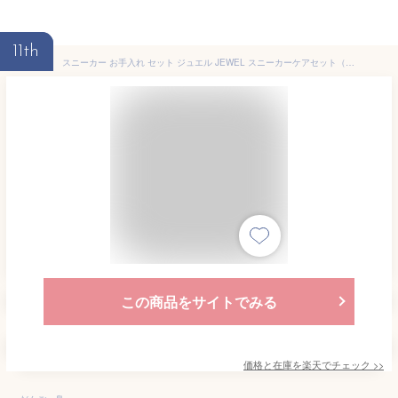
11th
スニーカー お手入れ セット ジュエル JEWEL スニーカーケアセット（ブリン靴用 防水スプレー・靴 ブラシ 豚毛・クリーナー スニーカー用 消しゴム スエード汚れ落とし3点入り）スニーカー スエード靴 シューケアセット 靴磨きセット シューズケア WEB限定
この商品をサイトでみる
価格と在庫を
楽天
でチェック
>>