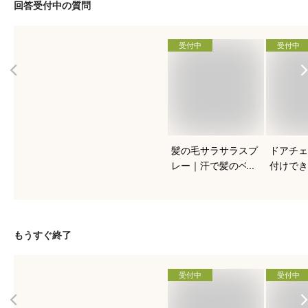
回答受付中の質問
受付中
受付中
髪の毛サラサラスプ
ドアチェ
レー｜汗で髪のベタ
付けでき
つきに！市販のヘア
錠、穴あ
スプレーでおすすめ
貸でも使
はどれ？
め商品は
もうすぐ終了
受付中
受付中