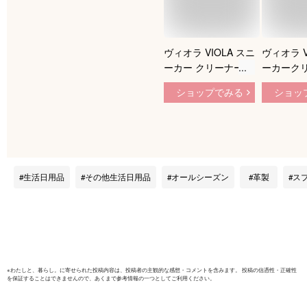
ヴィオラ VIOLA スニ
ヴィオラ V
ーカー クリーナー
ーカーク
汚れ落とし 革 合皮
180ml×
ショップでみる
ショッ
泡 スプレー 汚れ 落
ラシ＆ク
とし方 アディダス
お得なセッ
スタンスミス お手入
クリーナ
れ 洗い方 泥汚れ 洗
革 合皮用
う シャンプー 洗剤
スニーカー
クリーニング
ミス 手入
生活日用品
その他生活日用品
オールシーズン
革製
ス
限定【3,8
送料無料
※
わたしと、暮らし。
に寄せられた投稿内容は、投稿者の主観的な感想・コメントを含みます。 投稿の信憑性・正確性
を保証することはできませんので、あくまで参考情報の一つとしてご利用ください。