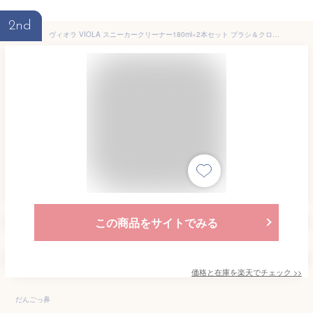
2nd
ヴィオラ VIOLA スニーカークリーナー180ml×2本セット ブラシ＆クロス付きのお得なセット 。泡のクリーナースプレー 革 合皮用 白 レザースニーカー スタンスミス 手入れ等 WEB限定【3,850円以上送料無料※沖縄別】
この商品をサイトでみる
価格と在庫を
楽天
でチェック
>>
だんごっ鼻