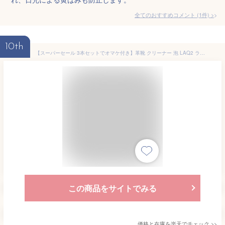
全てのおすすめコメント
(
1
件)
>
10th
【スーパーセール 3本セットでオマケ付き】革靴 クリーナー 泡 LAQ2 ラクツ オールイン シューケア スプレー ローファー パンプス ブリン 汚れ落とし ツヤ出し クレンジングスプレー クリーナー 洗剤 洗う 合皮 白い 黒い 靴磨き 簡単 スニーカー スパイク
この商品をサイトでみる
価格と在庫を
楽天
でチェック
>>