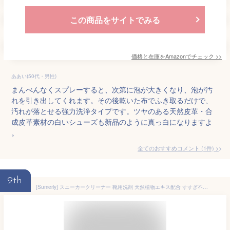
この商品をサイトでみる
価格と在庫を
Amazon
でチェック
>>
ああい(50代・男性)
まんべんなくスプレーすると、次第に泡が大きくなり、泡が汚
れを引き出してくれます。その後乾いた布でふき取るだけで、
汚れが落とせる強力洗浄タイプです。ツヤのある天然皮革・合
成皮革素材の白いシューズも新品のように真っ白になりますよ
。
全てのおすすめコメント
(
1
件)
>
9th
[Sumeriy] スニーカークリーナー 靴用洗剤 天然植物エキス配合 すすぎ不要 強力洗浄 各種素材に適用 靴クリーニングセット 120mL クリア