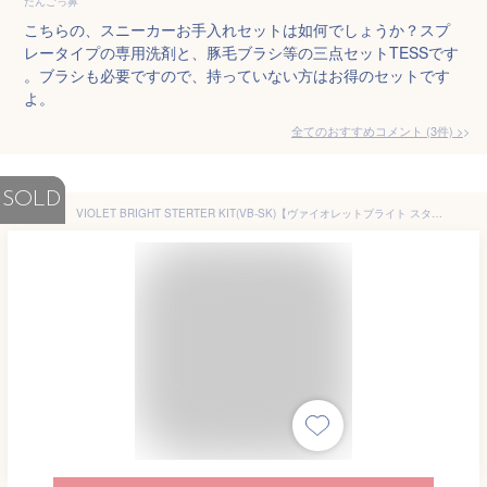
だんごっ鼻
こちらの、スニーカーお手入れセットは如何でしょうか？スプ
レータイプの専用洗剤と、豚毛ブラシ等の三点セットTESSです
。ブラシも必要ですので、持っていない方はお得のセットです
よ。
全てのおすすめコメント
(
3
件)
>
SOLD
VIOLET BRIGHT STERTER KIT(VB-SK)【ヴァイオレットブライト スターターキット】【ソール】【防水スプレー】【スニーカー】【日焼け対策】【汚れ落とし】【シューケア】【【adidas】【スーパースター】【VIOLETBRIGHT】