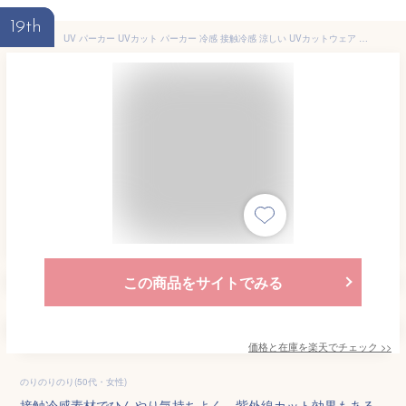
19th
UV パーカー UVカット パーカー 冷感 接触冷感 涼しい UVカットウェア 日焼け防止 紫外線対策 暑さ対策 服 トップス 薄手 吸湿 速乾 アイスシルク ストレッチ レディース 長袖 春夏服装 アウトドア 旅行用 かわいい カジュアル 送料無料
この商品をサイトでみる
価格と在庫を
楽天
でチェック
>>
のりのりのり(50代・女性)
接触冷感素材でひんやり気持ちよく、紫外線カット効果もある