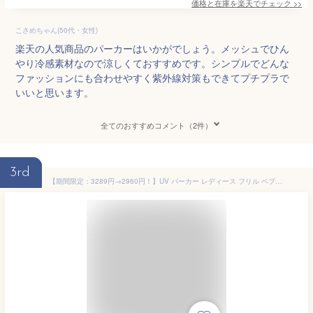
価格と在庫を
楽天
でチェック
>>
こさめちゃん(50代・女性)
楽天の人気商品のパーカーはいかがでしょう。メッシュでひん
やり冷感素材なので涼しくておすすめです。シンプルでどんな
ファッションにも合わせやすく紫外線対策もできてプチプラで
いいと思います。
全てのおすすめコメント（2件）
3rd
【期間限定：3289円→2960円！】UV パーカー レディース フリル ペプラム おしゃれ つば 冷感 夏 遮光 接触冷感 絶対に焼けたくない 後プリーツ UVパーカー ツバ付き 指先まで グローブ 薄手 大きいサイズ 体型カバー 2026夏 belluna ベルーナ M L LL 3L 4L 5L 26su