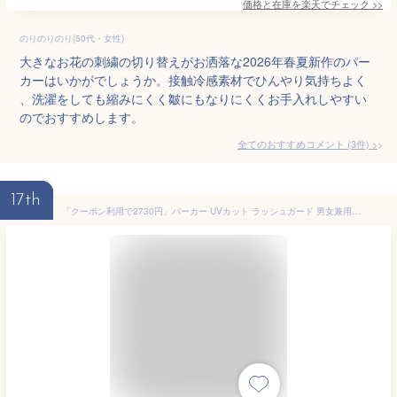
価格と在庫を
楽天
でチェック
>>
のりのりのり(50代・女性)
大きなお花の刺繍の切り替えがお洒落な2026年春夏新作のパー
カーはいかがでしょうか。接触冷感素材でひんやり気持ちよく
、洗濯をしても縮みにくく皺にもなりにくくお手入れしやすい
のでおすすめします。
全てのおすすめコメント
(
3
件)
>
17th
「クーポン利用で2730円」パーカー UVカット ラッシュガード 男女兼用 レディース メンズ 長袖 接触冷感 吸水速乾 日焼け防止 安い 人気 軽量薄着 スポーツ uvパーカー ラッシュガード パーカー 日焼け止めパーカー 体型カバー 冷感 ひんやり プルオーバー