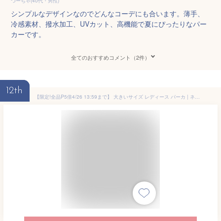
つーちゃ(40代・男性)
シンプルなデザインなのでどんなコーデにも合います。薄手、
冷感素材、撥水加工、UVカット、高機能で夏にぴったりなパー
カーです。
全てのおすすめコメント（2件）
12th
【限定!全品P5倍4/26 13:59まで】 大きいサイズ レディース パーカ | ネックタイプ追加!! お肌を守る嬉しい7つの機能！ uv ・ 接触冷感 ジップアップ 長袖 パーカー _ オリジナル ゆったり LL 3L 4L 5L 6L 7L 8L 9L 10L [431045/432604] hc 冷房対策 夏 お腹 胸周り 長袖