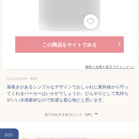
この商品をサイトでみる
価格と在庫を
楽天
でチェック
>>
はなまる(50代・男性)
落着きがあるシンプルなデザインでおしゃれに紫外線から守っ
てくれるパーカーはいかがでしょうか。ひんやりとして気持ち
がいい冷感素材なので快適な着心地だと思います。
全てのおすすめコメント（3件）
9th
UVカット 吸汗速乾 接触冷感 UNION MASTER ドライメッシュ ジップパーカー パーカー レディース 薄手 サムホール付き 速乾 UV対策 冷房対策 春 夏 女 M L LL 青/黄/ピンク/紫/茶/グレー/黒 M-LL um-094 【BB】