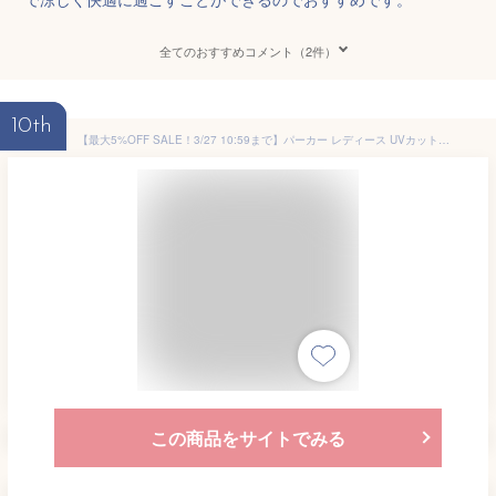
全てのおすすめコメント（2件）
10th
【最大5%OFF SALE！3/27 10:59まで】パーカー レディース UVカット 接触冷感 バック タック指穴付UV ゆったりワンサイズ 夏 ライトカーキ/黒/杢グレー S〜LL フーディ ニッセン nissen
この商品をサイトでみる