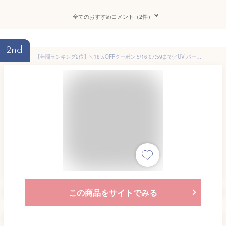
全てのおすすめコメント（2件）
2nd
【年間ランキング2位】＼18％OFFクーポン 5/16 07:59まで／UV パーカー 接触冷感 レディース UVパーカー UVカット 体感 -7℃ 4タイプ 長袖 ラッシュガード 遮光 コーディング メッシュ 通気口 指穴 取り外し サンバイザー 日焼け防止 大きいサイズ トップス 紫外線対策 即納
この商品をサイトでみる