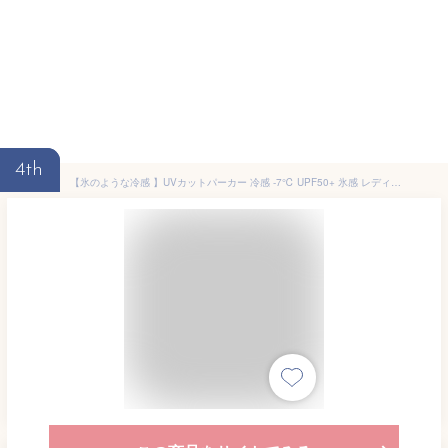
4th
【氷のような冷感 】UVカットパーカー 冷感 -7℃ UPF50+ 氷感 レディース ラッシュガード 日焼け防止対策 長袖 サンバイザー フェイスカバー 指穴付き ひんやり クール 涼しい 薄手 メッシュ 吸水速乾 軽量 アウトドア 熱中症対策 紫外線対策 夏用 メンズ M/L/XL/2XL/3XL/4XL