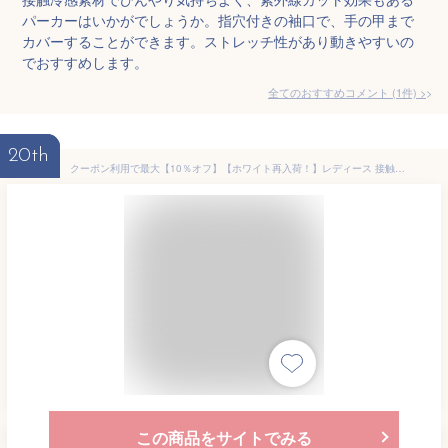
パーカーはいかがでしょうか。指穴付きの袖口で、手の甲まで
カバーすることができます。ストレッチ性があり動きやすいの
でおすすめします。
全てのおすすめコメント
(
1
件)
>
20th
クーポン利用で最大【10％オフ】【ホワイト再入荷！】レディース 接触冷感 涼しい さらさら パーカー フーディー トップス フード付き 半袖 5分袖 前後アシメ丈 ストレッチ素材 クールタッチ 伸縮 軽い ホワイト チャコール 7123-5384 夏 夏休み 旅行 運動会 体育祭
この商品をサイトでみる