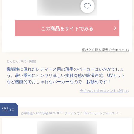
この商品をサイトでみる
価格と在庫を
楽天
でチェック
>>
どんどん(50代・男性)
機能性に優れたレディース用の薄手のパーカーはいかがでしょ
う。暑い季節にヒンヤリ涼しい接触冷感や吸湿速乾、UVカット
など機能的でおしゃれなパーカーなので、お勧めです！
全てのおすすめコメント
(
2
件)
>
22nd
赤字暴走＼933円/枚 62％OFF！クーポンで／ UVパーカーレディース UPF50+ UVパーカー uvカット つば付きUVパーカー 遮光パーカー 接触冷感 つば付きUVカットパーカー UVカットパーカー レディース メンズ 薄手 長袖 UV長袖 紫外線対策 暑さ対策 フェス スポーツ ランニング