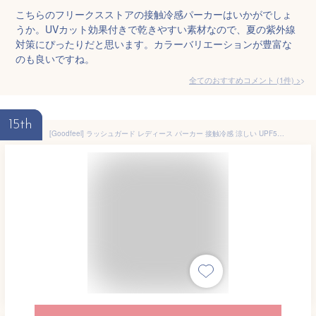
こちらのフリークスストアの接触冷感パーカーはいかがでしょ
うか。UVカット効果付きで乾きやすい素材なので、夏の紫外線
対策にぴったりだと思います。カラーバリエーションが豊富な
のも良いですね。
全てのおすすめコメント
(
1
件)
>
15th
[Goodfeel] ラッシュガード レディース パーカー 接触冷感 涼しい UPF50+ UVカット 体型カバー 長袖 360°紫外線対策 大きいサイズ 吸汗速乾 通気性 フード付き 薄手 夏 可愛い おしゃれ 水着 アウトドア 海