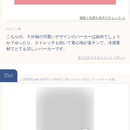
価格と在庫を
楽天
でチェック
>>
だんごっ鼻
こちらの、５分袖の可愛いデザインのパーカーは如何でしょう
か？ゆったり、ストレッチも効いて着心地が楽チンで、冷感素
材でとても涼しいパーカーです。
全てのおすすめコメント
(
1
件)
>
21st
＼期間限定★3,980円⇒1,580円／UV パーカー UVカット パーカー 冷感 接触冷感 涼しい 日焼け防止 紫外線対策 暑さ対策 服 トップス 薄手 吸湿 速乾 ストレッチ レディース 長袖 春夏服装