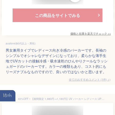
この商品をサイトでみる
価格と在庫を
楽天
でチェック
>>
aualone(80代以上・男性)
男女兼用タイプでレディース向き冷感のパーカーです。長袖の
シンプルでオシャレなデザインになっており、柔らかな薄手生
地でUVカットの接触冷感・吸水速乾のひんやりクールなラッシ
ュガードのパーカーです。カラーの種類もあり、コスト的にも
リーズナブルなものですので、良いのではないかと思います。
全てのおすすめコメント
(
1
件)
>
18th
40%OFF！【期間限定 1,980円→1,180円】UV パーカー レディース UPF50+ UVカット 接触冷感 ラッシュガード レディース S M L LL 3L UVカットパーカー トップス 羽織り 長袖 薄手 大きいサイズ ゆったり 夏 日焼け止め スポーツ ジム ヨガ 冷感 ひんやり フード付き 送料無料