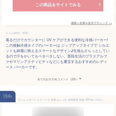
この商品をサイトでみる
価格と在庫を
楽天
でチェック
>>
エイム(50代・男性)
着るだけでカウンターに UV ケアができる便利な冷感パーカー!
この接触冷感タイプのパーカーは ジップアップタイプで シルエ
ットも綺麗に映えるスマートなデザイン♪生地もさらっとしてい
るので汗をかいてもベタベタしない、普段生活のプラスアルフ
ァやマリンアクティビティなどにも重宝するおすすめのレディ
ース パーカーです。
全てのおすすめコメント（2件）
13th
ラッシュガード レディース 水着 おしゃれ 水陸両用 長袖 UPF50+ UVカット UVパーカー 指穴 大きいサイズ 体型カバー 3L 4L ひんやり 冷感 かわいい おしゃれ 夏用 フード S~4XL ICEPARDAL IR-7100【LDYR】