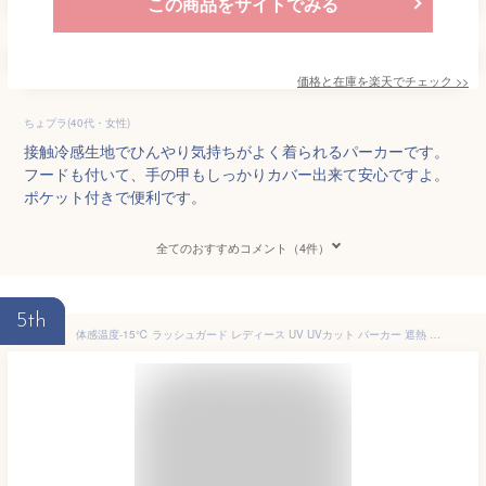
この商品をサイトでみる
価格と在庫を
楽天
でチェック
>>
ちょプラ(40代・女性)
接触冷感生地でひんやり気持ちがよく着られるパーカーです。
フードも付いて、手の甲もしっかりカバー出来て安心ですよ。
ポケット付きで便利です。
全てのおすすめコメント（4件）
5th
体感温度-15℃ ラッシュガード レディース UV UVカット パーカー 遮熱 ハイネック フレア 日除け 日焼け対策 猛暑対策 涼しい UPF50+ フェイスカバー 大きいサイズ おしゃれ フルフェイス 遮熱率 41％ IU-8610_8620 《LDYR》