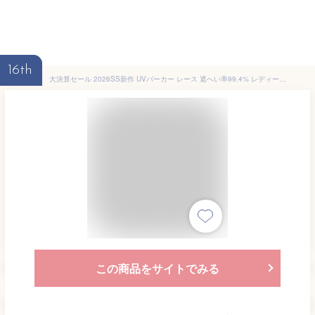
16th
大決算セール 2026SS新作 UVパーカー レース 遮へい率99.4% レディース 接触冷感 アウター 涼しい ひんやり 抗菌 吸水速乾 薄手 パーカー 指穴 フード ロング レイヤード お尻が隠れる きれいめ カジュアル 体型カバー 大きいサイズ 紫外線 対策 長袖 春 夏 ブラック HUG.U
この商品をサイトでみる