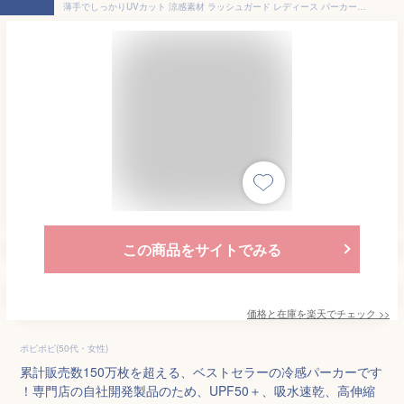
薄手でしっかりUVカット 涼感素材 ラッシュガード レディース パーカー フードジップ パーカー【土日祝も出荷】≪365日品質保証≫ 全色UVカット率98.9％↑ UVカット uv 水着 体型カバー 長袖 メンズ キッズ の サーフパンツ トレンカ マリンシューズ サファリハット リンネ
この商品をサイトでみる
価格と在庫を
楽天
でチェック
>>
ポピポピ(50代・女性)
累計販売数150万枚を超える、ベストセラーの冷感パーカーです
！専門店の自社開発製品のため、UPF50＋、吸水速乾、高伸縮