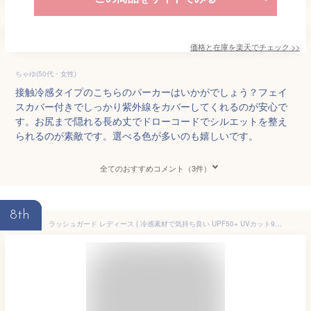
価格と在庫を
楽天
でチェック
>>
ちゃゆ(50代・女性)
接触冷感タイプのこちらのパーカーはいかがでしょう？フェイ
スカバー付きでしっかり紫外線をカバーしてくれるのが安心で
す。お尻まで隠れる長め丈でドローコードでシルエットを整え
られるのが素敵です。選べる色が多いのも嬉しいです。
全てのおすすめコメント（3件）
8th
ラッシュガード レディース { 冷感素材で気持ち良い UPF50+ UVカット98%で紫外線から肌を守る 耐塩加工 ] パーカー 水着 女性 夏 薄手 長袖 吸水 速乾 4WAYストレッチ 冷感 アウトドア キャンプ 釣り 海 海水浴 海外旅行 人気 ブランド ペアルック LAD WEATHER ラドウェザー