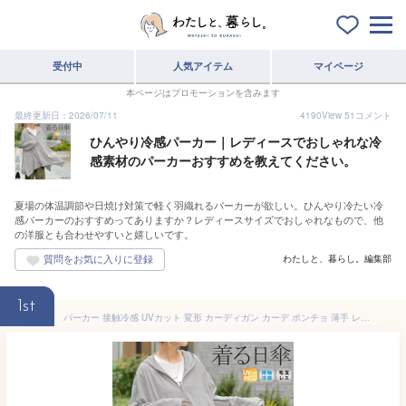
受付中
人気アイテム
マイページ
本ページはプロモーションを含みます
最終更新日：2026/07/11
4190
View
51
コメント
ひんやり冷感パーカー｜レディースでおしゃれな冷
感素材のパーカーおすすめを教えてください。
夏場の体温調節や日焼け対策で軽く羽織れるパーカーが欲しい。ひんやり冷たい冷
感パーカーのおすすめってありますか？レディースサイズでおしゃれなもので、他
の洋服とも合わせやすいと嬉しいです。
わたしと、暮らし。編集部
1st
パーカー 接触冷感 UVカット 変形 カーディガン カーデ ポンチョ 薄手 レディース トップス チュニック 紫外線対策 海 自転車 アウトドア ロング 長袖 ケープ フーディー ライトアウター 長い お尻が隠れる 体型カバー 大きいサイズ 黒 白 春 夏 HUG.U