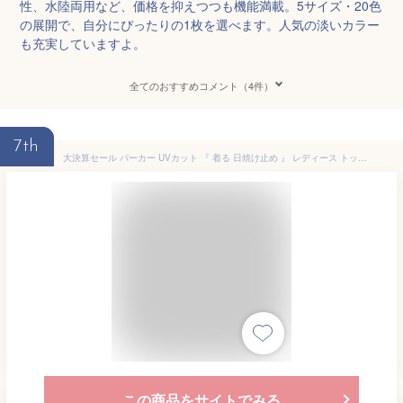
性、水陸両用など、価格を抑えつつも機能満載。5サイズ・20色
の展開で、自分にぴったりの1枚を選べます。人気の淡いカラー
も充実していますよ。
全てのおすすめコメント（4件）
7th
大決算セール パーカー UVカット 『 着る 日焼け止め 』 レディース トップス アウター ロング 接触冷感 吸水速乾 無地 長袖 お尻が隠れる ストレッチ 体型カバー 大きいサイズ オーバーサイズ 羽織 通勤 通学 紫外線 対策 冷房 対策 白 黒 春 夏 HUG.U
この商品をサイトでみる