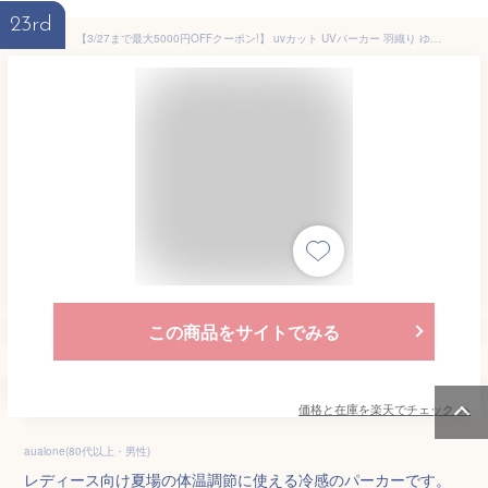
23rd
【3/27まで最大5000円OFFクーポン!】 uvカット UVパーカー 羽織り ゆったり おしゃれ 大人 かわいい 体型カバー トップス レディース 薄手 長袖 コンパクト アウトドア 指穴 涼感 キャンプ 真夏 遮光 秋 ジップアップ 運動会 フェス 紫外線カット 日よけ BBQ 持ち運び 着ま
この商品をサイトでみる
価格と在庫を
楽天
でチェック
>>
aualone(80代以上・男性)
レディース向け夏場の体温調節に使える冷感のパーカーです。