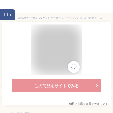
11th
20%OFFクーポン UVカット パーカー シアーブルゾン 涼しい UVカットポンチョ 接触冷感 UV パーカー 冷感 レディース ウインドブレーカー 遮光 日焼け防止 虫除け ひんやり 速乾 薄手 撥水 マウンテンパーカー シアーパーカー 長袖 紫外線カット 大きいサイズ 春 夏 S/M/L
この商品をサイトでみる
価格と在庫を
楽天
でチェック
>>