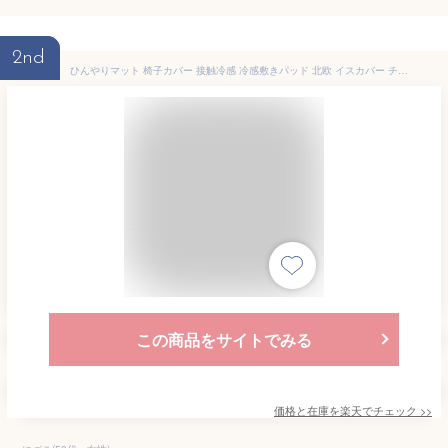
2nd
ひんやりマット 椅子カバー 接触冷感 冷感敷きパッド 北欧 イスカバー チェアーカバー 座椅子カバー 背もたれ 洗濯可 椅子カバー 洗える 汚れ防止 滑り止め クールマット 冷感マット 夏用マット おしゃれ クール寝具 夏用寝具 犬 ペット 涼感 冷感 ひんやり 4色 送料無料
この商品をサイトでみる
価格と在庫を
楽天
でチェック
>>