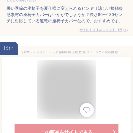
どんどん(50代・男性)
暑い季節の座椅子を夏仕様に変えられるヒンヤリ涼しい接触冷
感素材の座椅子カバーはいかがでしょうか？長さ80〜130セン
チに対応している速乾の座椅子カバーなので、おすすめです。
全てのおすすめコメント
(
1
件)
>
13th
冷却マット ソファー パッド 接触冷感 天然 竹 籐 リバーシブル 座布団 敷きパッド 涼しい 通気性 蒸れない 肌に優しい シートカバー 軽量 ポータブル 車 後部座席 ソファー チェア 座椅子 暑さ対策 熱中症対策 (50*100cm 1枚)
この商品をサイトでみる