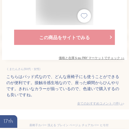
この商品をサイトでみる
価格と在庫を
au PAY マーケット
でチェック
>>
くまたんさん(50代・女性)
こちらはパッド式なので、どんな座椅子にも使うことができる
のが便利です。接触冷感生地なので、座った瞬間からひんやり
です。きれいなカラーが揃っているので、色違いで購入するの
も良いですね。
全てのおすすめコメント
(
1
件)
>
17th
座椅子カバー 洗える プレイン ベージュ チェアカバー ヒモ付