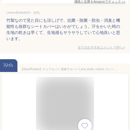
価格と在庫を
Amazon
でチェック
>>
LemonSoda(50代・女性)
竹製なので見た目にも涼しげで、抗菌・除菌・防虫・消臭と機
能性も抜群なシートカバーはいかがでしょう。汗をかいた時の
生地の乾きは早くて、生地感もサラサラしていて心地良いと思
います。
全てのおすすめコメント
(
1
件)
>
19th
【StorePocket】チェアカバー 座椅子カバー Lene 約48×150cm グレー 灰色 洗える お洒落 さらさら デニム風 背もたれ 麻混風 シンプル 無地 キルト オフィス リーネ LENE