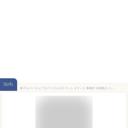
16th
椅子カバー チェアカバー ひんやりマット オフィス 事務所 冷感敷きパッド 接触冷感 涼しい 夏用 北欧風 背もたれ 取り外し可能