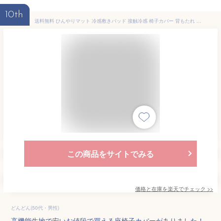
10th
送料無料 ひんやりマット 冷感敷きパッド 接触冷感 椅子カバー 背もたれ 北欧 イスカバー チェアーカバー 座椅子カバー 背もたれ 洗濯可 椅子カバー 洗える 汚れ防止 クールマット 冷感マット 夏用マット おしゃれ 涼感寝具 クール寝具 夏用寝具 犬 ペット 5色
この商品をサイトでみる
価格と在庫を
楽天
でチェック
>>
どんどん(50代・男性)
高機能生地で安いお値段で買える座椅子カバーがありました！