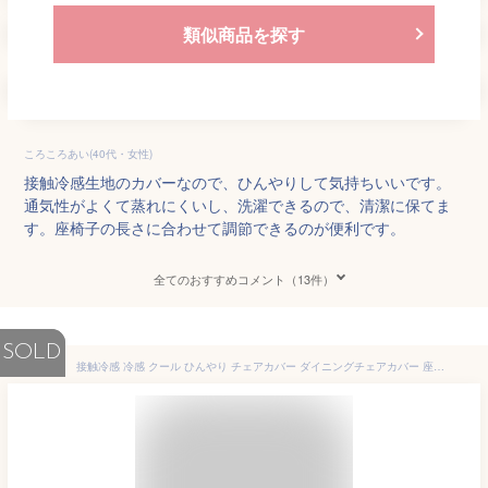
類似商品を探す
ころころあい(40代・女性)
接触冷感生地のカバーなので、ひんやりして気持ちいいです。
通気性がよくて蒸れにくいし、洗濯できるので、清潔に保てま
す。座椅子の長さに合わせて調節できるのが便利です。
全てのおすすめコメント（13件）
SOLD
接触冷感 冷感 クール ひんやり チェアカバー ダイニングチェアカバー 座椅子カバー 1人掛け用 2枚組 セット 45×140 椅子カバー ハワイアン キルト 座面 背もたれ 花柄 ダイニングおしゃれでひんやり冷感チェアカバー 2枚組