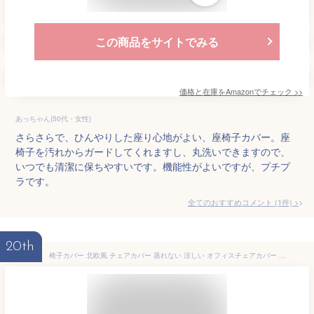
この商品をサイトでみる
価格と在庫を
Amazon
でチェック
>>
あっちゃん(50代・女性)
さらさらで、ひんやりした座り心地がよい、座椅子カバー。座
椅子を汚れからガードしてくれますし、丸洗いできますので、
いつでも清潔に保ちやすいです。機能性がよいですが、プチプ
ラです。
全てのおすすめコメント
(
1
件)
>
20th
椅子カバー 北欧風 チェアカバー 蒸れない 涼しい オフィスチェアカバー ひも付き 可愛い 座椅子 シートカバー 取り外し可 通気性 洗える カラー ひんやり 通気いい 座面カバー 背もたれカバー 50*160cm ダイニングチェアカバー