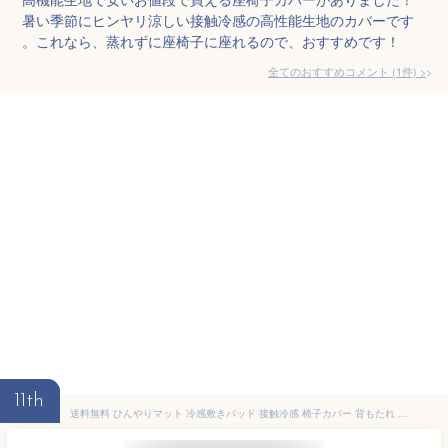
暑い季節にヒンヤリ涼しい接触冷感の高性能生地のカバーです
。これなら、蒸れずに座椅子に座れるので、おすすめです！
全てのおすすめコメント
(
1
件)
>
11th
送料無料 ひんやりマット 冷感敷きパッド 接触冷感 椅子カバー 背もたれ 北欧 イスカバー チェアーカバー 座椅子カバー 背もたれ 洗える 汚れ防止 クールマット 冷感マット 夏用マット おしゃれ 涼感寝具 クール寝具 夏用寝具 犬 ペット マット 4色