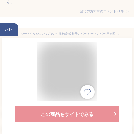
す｡
全てのおすすめコメント
(
1
件)
>
18th
シートクッション 50*50 竹 接触冷感 椅子カバー シートカバー 座布団 竹マット 車用 家庭用 夏 ひんやり クール カラー 蒸れない 滑り止め 椅子 ソファー デスク 通気いい 快適 涼しい 接触冷感 心地良い 多機能 防塵 防汚 犬猫対策
この商品をサイトでみる