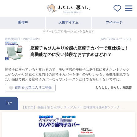
受付中
人気アイテム
マイページ
本ページはプロモーションを含みます
最終更新日：2026/05/29
5290
View
47
コメント
座椅子もひんやり冷感の座椅子カバーで夏仕様に！
高機能なのに安い値段なおすすめはどれ？
座椅子に座っていると蒸れるので、暑い季節の座椅子は夏仕様に変えたい！メッシ
ュやひんやり冷感など夏向けの座椅子カバーを使うのがいいかも。高機能生地でも
安い値段で買える座椅子カバーならワンシーズンだけでも悔しくないですね。
わたしと、暮らし。編集部
1st
【あす楽】 接触冷感 ひんやり チェアカバー 送料無料冷感素材ソフトクール100％使用 冷感・涼感・吸汗・速乾座イスカバー適応サイズ：約長さ80〜130cm冷感 ひんやり さらさら座いす・座イス・1人掛け用【★★】