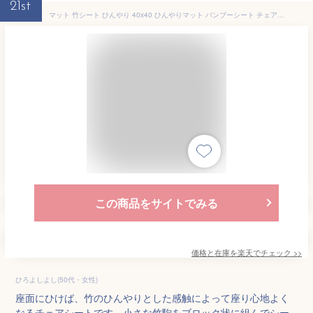
21st
マット 竹シート ひんやり 40x40 ひんやりマット バンブーシート チェアシート 敷きパッド 座布団 竹シート 冷却マット 竹シーツ 冷感 冷感 持ち運び 折り畳み 天然素材 和風 竹 冷たい 寝具 メッシュ
この商品をサイトでみる
価格と在庫を
楽天
でチェック
>>
ひろよしよし(50代・女性)
座面にひけば、竹のひんやりとした感触によって座り心地よく
なるチェアシートです。小さな竹駒をブロック状に組んでシー