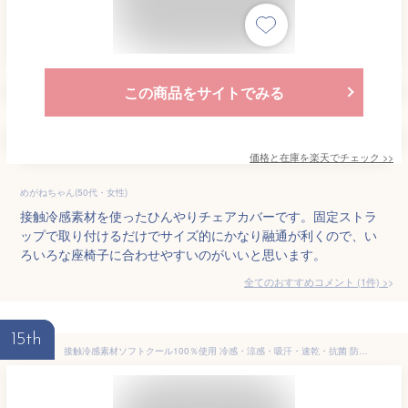
この商品をサイトでみる
価格と在庫を
楽天
でチェック
>>
めがねちゃん(50代・女性)
接触冷感素材を使ったひんやりチェアカバーです。固定ストラ
ップで取り付けるだけでサイズ的にかなり融通が利くので、い
ろいろな座椅子に合わせやすいのがいいと思います。
全てのおすすめコメント
(
1
件)
>
15th
接触冷感素材ソフトクール100％使用 冷感・涼感・吸汗・速乾・抗菌 防臭・消臭 ひんやり座椅子カバー 1人掛け用 50×163cm（長さ約80～130cmまで取付可能） グリーン