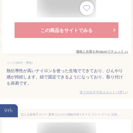
この商品をサイトでみる
価格と在庫を
Amazon
でチェック
>>
リンク(50代・男性)
熱伝導性が高いナイロンを使った生地でできており、ひんやり
感が持続します。紐で固定できるようになっており、取り付け
も容易です。
全てのおすすめコメント
(
1
件)
>
9th
洗える座椅子カバー 夏用 ひんやり接触冷感 Lサイズ グレー クール 涼感素材 フルカバー ハイバック対応 しっかり生地 裏面ブラック (L_SGY)