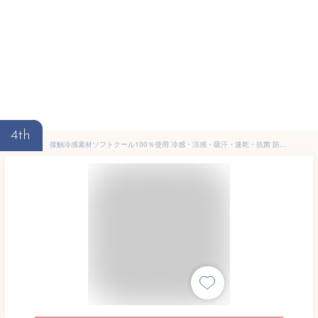
4th
接触冷感素材ソフトクール100％使用 冷感・涼感・吸汗・速乾・抗菌 防臭・消臭 ひんやり座椅子カバー 1人掛け用 50×163cm（長さ約80～130cmまで取付可能） グリーン