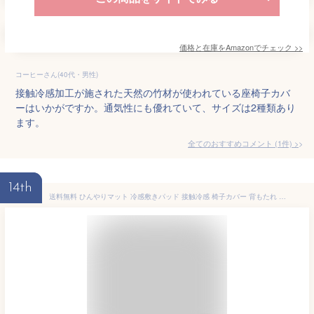
価格と在庫を
Amazon
でチェック
>>
コーヒーさん(40代・男性)
接触冷感加工が施された天然の竹材が使われている座椅子カバ
ーはいかがですか。通気性にも優れていて、サイズは2種類あり
ます。
全てのおすすめコメント
(
1
件)
>
14th
送料無料 ひんやりマット 冷感敷きパッド 接触冷感 椅子カバー 背もたれ 北欧 イスカバー チェアーカバー 座椅子カバー 背もたれ 洗える 汚れ防止 クールマット 冷感マット 夏用マット おしゃれ 涼感寝具 クール寝具 夏用寝具 犬 ペット マット 5色