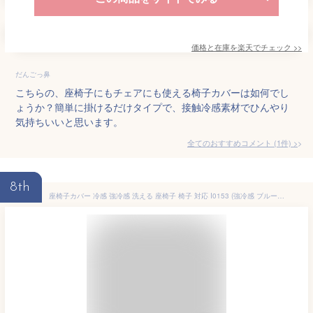
価格と在庫を
楽天
でチェック
>>
だんごっ鼻
こちらの、座椅子にもチェアにも使える椅子カバーは如何でし
ょうか？簡単に掛けるだけタイプで、接触冷感素材でひんやり
気持ちいいと思います。
全てのおすすめコメント
(
1
件)
>
8th
座椅子カバー 冷感 強冷感 洗える 座椅子 椅子 対応 I0153 (強冷感 ブルー 4524409448035)