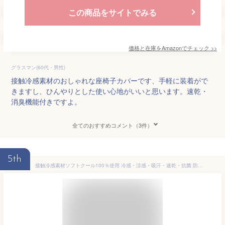
この商品をサイトでみる
価格と在庫を
Amazon
でチェック
>>
グラスマン(60代・男性)
接触冷感素材のおしゃれな座椅子カバーです、手軽に装着がで
きますし、ひんやりとした使い心地がいいと思います。速乾・
消臭機能付きですよ。
全てのおすすめコメント（3件）
5th
接触冷感素材ソフトクール100％使用 冷感・涼感・吸汗・速乾・抗菌 防臭・消臭 ひんやり座椅子カバー 1人掛け用 50×163cm（長さ約80～130cmまで取付可能） ブルー