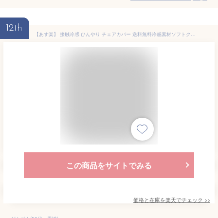
12th
【あす楽】 接触冷感 ひんやり チェアカバー 送料無料冷感素材ソフトクール100％使用 冷感・涼感・吸汗・速乾座イスカバー適応サイズ：約長さ80〜130cm冷感 ひんやり さらさら座いす・座イス・1人掛け用【★★】
この商品をサイトでみる
価格と在庫を
楽天
でチェック
>>