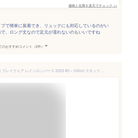
価格と在庫を
楽天
でチェック
>>
イプで簡単に装着でき、リュックにも対応しているのがい
適で、ロング丈なので足元が濡れないのもいいですね
てのおすすめコメント（2件）
【メール便対応】砂場着 遊び着 プレイウェア レインロンパース 2023 80～100cm スモック 砂場着 遊び着 プレイウェア 雨 レインコート ベビー レイングッズ 自転車 撥水 はっ水 雨具 男の子 女の子 かわいい レインパーカー キッズ ユアーズアーミーワールド