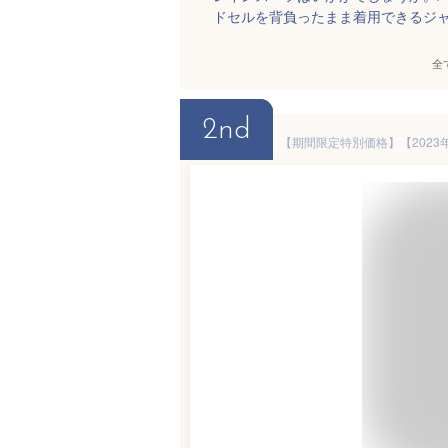
ドセルを背負ったまま着用できるジ
全
2nd