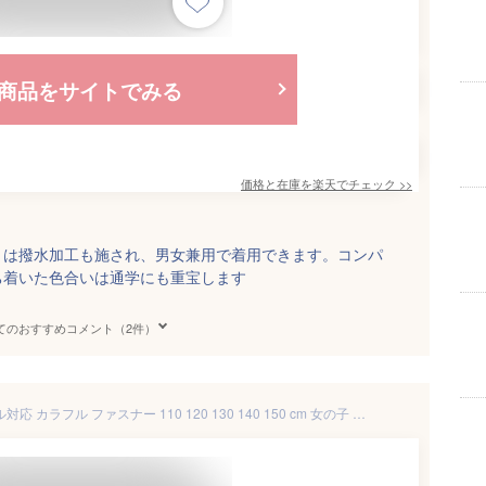
商品をサイトでみる
価格と在庫を
楽天
でチェック
>>
ョは撥水加工も施され、男女兼用で着用できます。コンパ
ち着いた色合いは通学にも重宝します
てのおすすめコメント（2件）
レインコート キッズ ランドセル対応 カラフル ファスナー 110 120 130 140 150 cm 女の子 男の子 子供 はっ水 撥水 おしゃれ 小学生 通学 女児 男児 遠足 小学校 新学期 保育園 幼稚園 入園 入学 レインウェア tcpt