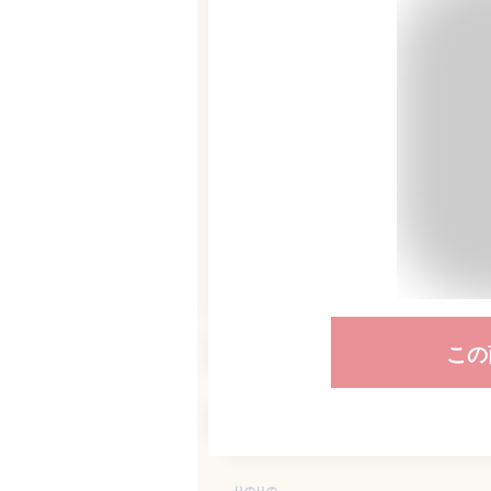
この
りのりの