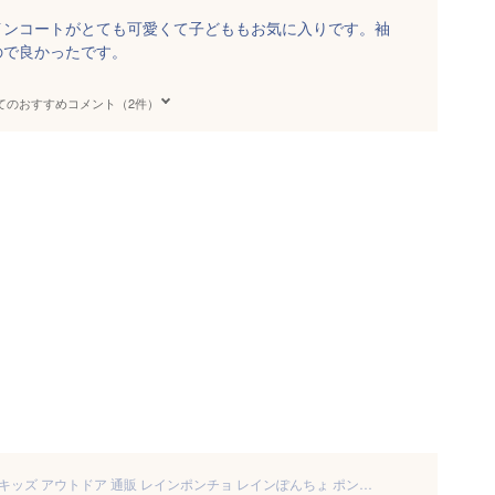
インコートがとても可愛くて子どももお気に入りです。袖
ので良かったです。
てのおすすめコメント（2件）
【楽天1位獲得】レインコート キッズ アウトドア 通販 レインポンチョ レインぽんちょ ポンチョ レインウェア 雨具 ジュニア 男の子 女の子 子供 カッパ 合羽 かっぱ おしゃれ 撥水加工 通学 自転車 子供用 小学生 ランドセル対応 OUTDOOR PRODUCTS