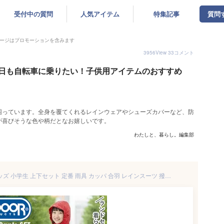
受付中の質問
人気アイテム
特集記事
質問
ージはプロモーションを含みます
3956
View
33
コメント
日も自転車に乗りたい！子供用アイテムのおすすめ
困っています。全身を覆てくれるレインウェアやシューズカバーなど、防
が喜びそうな色や柄だとなお嬉しいです。
わたしと、暮らし。編集部
レインスーツ レインコート キッズ 小学生 上下セット 定番 雨具 カッパ 合羽 レインスーツ 撥水加工 通学 自転車 子供用 レインポンチョ レインパンツ レインパーカ OUTDOOR アウトドア 上下