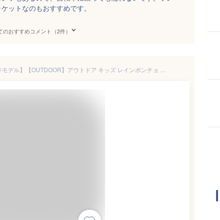
ャケットなのもおすすめです。
てのおすすめコメント（2件）
【期間限定特別価格】【2023年モデル】【OUTDOOR】アウトドア キッズ レインポンチョ 05002313【レインポンチョ カーキ ネイビー レインウェア 子供 ジュニア 撥水加工 コンパクト キャンプ レジャー 遊園地 雨具 自転車 通学 通勤 カッパ 合羽 雨合羽 男女兼用 送料無料】