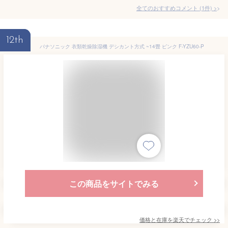
全てのおすすめコメント
(
1
件)
>
12th
パナソニック 衣類乾燥除湿機 デシカント方式 ~14畳 ピンク F-YZU60-P
この商品をサイトでみる
価格と在庫を
楽天
でチェック
>>