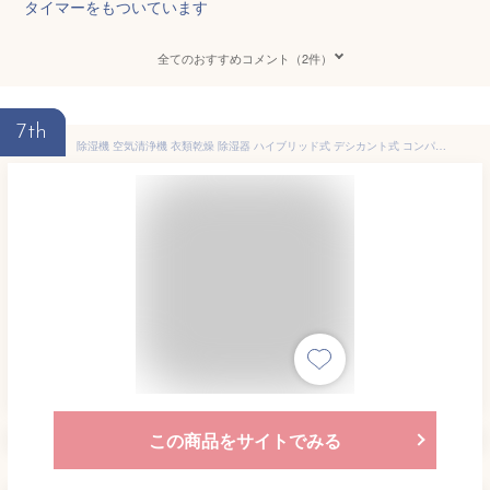
タイマーをもついています
全てのおすすめコメント（2件）
7th
除湿機 空気清浄機 衣類乾燥 除湿器 ハイブリッド式 デシカント式 コンパクト デシカント コンプレッサー 電気代 安い 低騒音 小型 消臭 25畳 除湿乾燥機 湿気対策 2200ML大容量 リモコン LEDスクリーン オールシーズン 家庭用 湿気取り 室内干し 静音 省エネ 除湿空気清浄機
この商品をサイトでみる