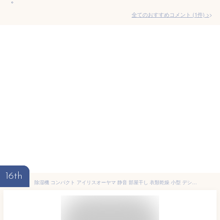
全てのおすすめコメント
(
1
件)
>
16th
除湿機 コンパクト アイリスオーヤマ 静音 部屋干し 衣類乾燥 小型 デシカント式 衣類乾燥 衣類乾燥除湿機 除湿乾燥機 家庭用 6畳 切 タイマー付 2.2L/日 湿気 湿度 結露 梅雨対策 オールシーズン KIJD-H202S 除湿器 *