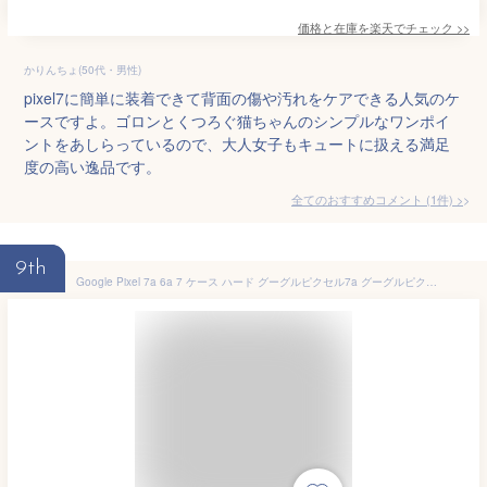
価格と在庫を
楽天
でチェック
>>
かりんちょ(50代・男性)
pixel7に簡単に装着できて背面の傷や汚れをケアできる人気のケ
ースですよ。ゴロンとくつろぐ猫ちゃんのシンプルなワンポイ
ントをあしらっているので、大人女子もキュートに扱える満足
度の高い逸品です。
全てのおすすめコメント
(
1
件)
>
9th
Google Pixel 7a 6a 7 ケース ハード グーグルピクセル7a グーグルピクセル6a GooglePixel7a GooglePixel6a ケース カバー スマホケース ハードケース 韓国 鮫 サメ 可愛い キャラクター くすみカラー ピンク クリア 透明