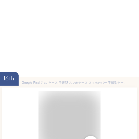
16th
Google Pixel 7 au ケース 手帳型 スマホケース スマホカバー 手帳型ケース スマホ カバー デザインケース 携帯ケース 携帯カバー 用 GooglePixel7 pixel7au au ピクセル di781