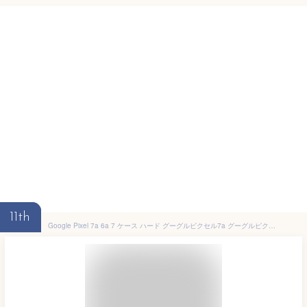
11th
Google Pixel 7a 6a 7 ケース ハード グーグルピクセル7a グーグルピクセル6a GooglePixel7a GooglePixel6a ケース カバー スマホケース ハードケース うさぎ ウサギ くすみカラー くすみ ピンク グリーン ブルー 可愛い