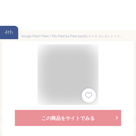
4th
Google Pixel7 Pixel 7 Pro Pixel 6a Pixel 5a(5G) ケース エレガントソフトケース カバー スマホリング ストラップホール TPU 回転 スタンド 高級感 上品 シック カラー グーグル ピクセル スマホ 携帯 おすすめ おしゃれ かわいい au SoftBank ソフトバンク SIMフリー 7Pro
この商品をサイトでみる