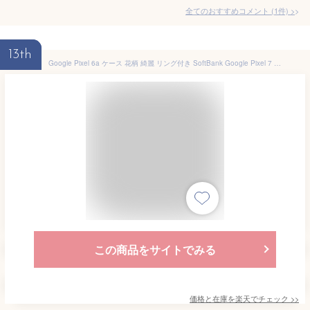
全てのおすすめコメント
(
1
件)
>
13th
Google Pixel 6a ケース 花柄 綺麗 リング付き SoftBank Google Pixel 7 6 Pro 5a 4a 5G 強化ガラス 耐衝撃 おしゃれ かわいい Pixel5a Pixel4a 5g Pixel7 Pixel6a Pixel6 pro Pixel3a ケース カバー フラワー 花 スマホケース リング 光沢 ラインストーン キラキラ 美しい
この商品をサイトでみる
価格と在庫を
楽天
でチェック
>>