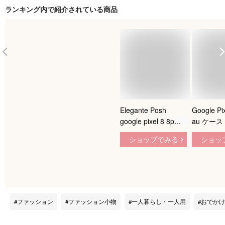
ランキング内で紹介されている商品
Elegante Posh
Google Pix
google pixel 8 8pro
au ケー
ケース google pixel
し 手帳型
ショップでみる
ショッ
7a 7 ケース google
ース スマ
pixel 6a 6 pro ハード
手帳型ケー
ケース グーグルピク
カバー デ
セル8 8pro 7a 7 6a 6
ス 携帯ケ
pro カバー スマホケ
GooglePix
ース 本革 くすみカ
pixel7pr
ファッション
ファッション小物
一人暮らし・一人用
おでかけ
ラー スマホリング
セル bn80
スタンド機能 携帯ケ