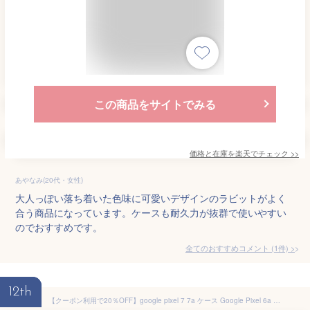
この商品をサイトでみる
価格と在庫を
楽天
でチェック
>>
あやなみ(20代・女性)
大人っぽい落ち着いた色味に可愛いデザインのラビットがよく
合う商品になっています。ケースも耐久力が抜群で使いやすい
のでおすすめです。
全てのおすすめコメント
(
1
件)
>
12th
【クーポン利用で20％OFF】google pixel 7 7a ケース Google Pixel 6a ケース グーグルピクセル7 7a 6a カバー ケース ピクセル ケース TPUケース リング付き スマホリング スマホケース TPU ケース カバー 携帯ケース 韓国