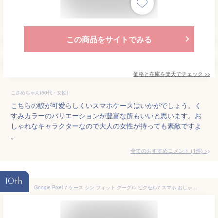
この商品をサイトでみる
価格と在庫を
楽天
でチェック
>>
こさめちゃん(50代・女性)
こちらの鮫が可愛らしくいスマホケースはいかがでしょう。く
すみカラーのバリエーションが豊富な所もいいと思います。お
しゃれなキャラクターなので大人の女性が持っても素敵ですよ
。
全てのおすすめコメント
(
1
件)
>
10th
Google Pixel 7 ケース シン フィット グーグル ピクセル7 スマホ おしゃれ 純色 四つ葉のクローバーの印 PUレザー 上絵 手帳型 カード入れ Pixel 7 5G 財布カバー スタンド機能 耐衝撃 防塵 耐久性 装着やすい 吸着の機能 キラキラ 胡蝶 ラインストーン デコ メチャ可愛い ピクセル7スマホカバー (Pixel7, ローズ)