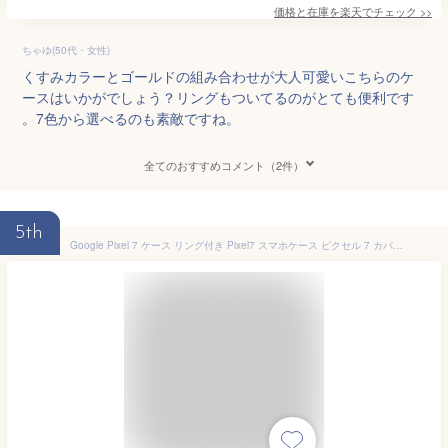
価格と在庫を
楽天
でチェック
>>
ちゃゆ(50代・女性)
くすみカラーとゴールドの組み合わせが大人可愛いこちらのケ
ースはいかがでしょう？リングもついてるのがとても便利です
。7色から選べるのも素敵ですね。
全てのおすすめコメント（2件）
5th
Google Pixel 7 ケース リング付き Pixel7 スマホケース ピクセル 7 カバー 軽量 薄い TPU 耐衝撃 スタンド機能 擦り傷防止 落下防止 車載ホルダー対応 ストラップホール付き（ライトパープル）