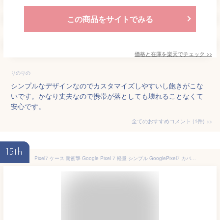
この商品をサイトでみる
価格と在庫を
楽天
でチェック
>>
りのりの
シンプルなデザインなのでカスタマイズしやすいし飽きがこな
いです。かなり丈夫なので携帯が落としても壊れることなくて
安心です。
全てのおすすめコメント
(
1
件)
>
15th
Pixel7 ケース 耐衝撃 Google Pixel 7 軽量 シンプル GooglePixel7 カバー ソフト Pixel7 カーボン 背面 薄型 耐衝撃 ケースカバー スマート アンドロイド TPU シリコン