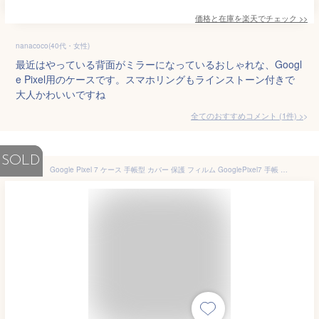
価格と在庫を
楽天
でチェック
>>
nanacoco(40代・女性)
最近はやっている背面がミラーになっているおしゃれな、Googl
e Pixel用のケースです。スマホリングもラインストーン付きで
大人かわいいですね
全てのおすすめコメント
(
1
件)
>
SOLD
Google Pixel 7 ケース 手帳型 カバー 保護 フィルム GooglePixel7 手帳 手帳型ケース Pixel7 ケース手帳型 ピクセル7 スマホケース 耐衝撃 グーグル ピクセル 7 ピクセル7ケース ピクセル7カバー ピクセル7 ケース動物 おしゃれ 携帯 グーグルピクセル7 ANTIQUEDIARY