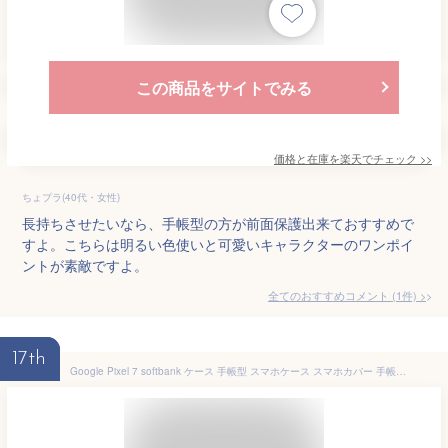
この商品をサイトでみる
価格と在庫を
楽天
でチェック
>>
ちょプラ(40代・女性)
長持ちさせたいなら、手帳型の方が前面保護出来ておすすめで
すよ。こちらは明るい色使いと可愛いキャラクターのワンポイ
ントが素敵ですよ。
全てのおすすめコメント
(
1
件)
>
17th
Google Pixel 7 softbank ケース 手帳型 スマホケース スマホカバー 手帳型ケース スマホ カバー デザインケース 携帯ケース 携帯カバー 用 GooglePixel7 pixel7sb softbank ピクセル di817