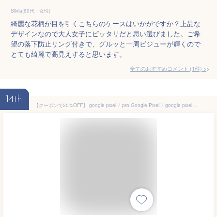
Silvia(60代・女性)
綺麗な花柄が目を引くこちらのケースはいかがですか？上品な
デザインなので大人女子にピッタリだと思い選びました。ご希
望の落下防止リング付きで、グルッと一周ビジューが輝くので
とても綺麗で高見えすると思います。
全てのおすすめコメント
(
1
件)
>
14th
【クーポンで20%OFF】 google pixel 7 pro Google Pixel 7 google pixel6 pro Google Pixel6 ケース クリア 耐衝撃 透明 TPU ハードケース ピクセル カバー スリム ハイブリット ストラップホール 2つ ショルダー 軽量 薄型 オシャレ おしゃれ スマホケース [Fusion]