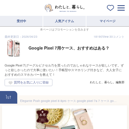
受付中
人気アイテム
マイページ
本ページはプロモーションを含みます
最終更新日：2026/06/23
18190
View
30
コメント
Google Pixel 7用ケース、おすすめはある？
Google Pixel 7(グーグルピクセル7)を買ったのでおしゃれなケースが欲しいです。ず
っと欲しかったので大事に使いたい！手帳型やスマホリング付きなど、大人女子に
おすすめのスマホカバーを教えて！
わたしと、暮らし。編集部
1st
Elegante Posh google pixel 8 8pro ケース google pixel 7a 7 ケース google pixel 6a 6 pro ハードケース グーグルピクセル8 8pro 7a 7 6a 6 pro カバー スマホケース 本革 くすみカラー スマホリング スタンド機能 携帯ケース