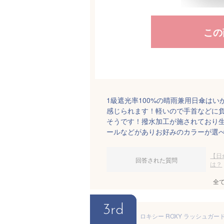
この
1級遮光率100%の晴雨兼用日傘は
感じられます！軽いので手首などに
そうです！撥水加工が施されており
ールなどがありお好みのカラーが選
【日
回答された質問
は？
全
3rd