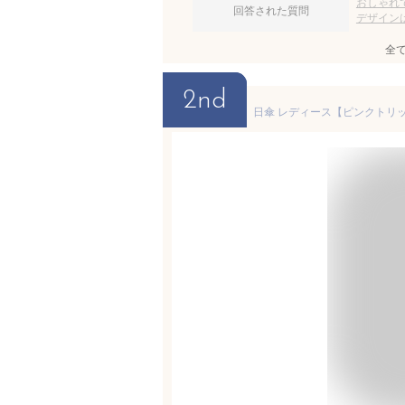
おしゃれ
回答された質問
デザイン
全
2nd