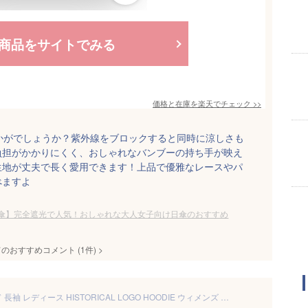
商品をサイトでみる
価格と在庫を
楽天
でチェック
>>
いかがでしょうか？紫外線をブロックすると同時に涼しさも
負担がかかりにくく、おしゃれなバンブーの持ち手が映え
生地が丈夫で長く愛用できます！上品で優雅なレースやパ
べますよ
傘】完全遮光で人気！おしゃれな大人女子向け日傘のおすすめ
てのおすすめコメント
(
1
件)
>
ロキシー ROXY ラッシュガード 長袖 レディース HISTORICAL LOGO HOODIE ウィメンズ ラッシュガード 日焼け予防 夏用 水着 海水浴 プール 水泳 RLY251032