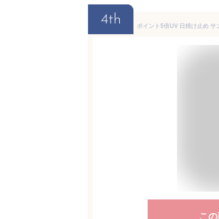
4th
この