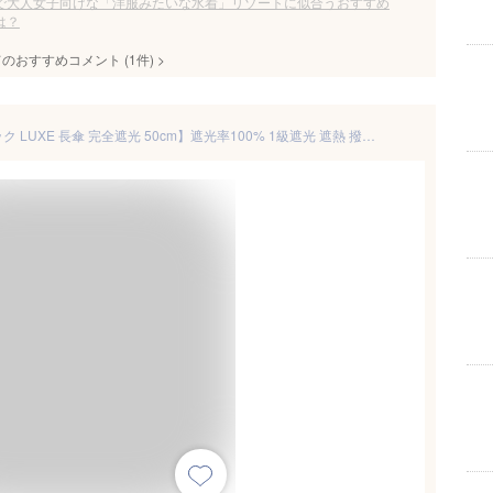
で大人女子向けな「洋服みたいな水着」リゾートに似合うおすすめ
は？
てのおすすめコメント
(
1
件)
>
日傘 レディース【ピンクトリック LUXE 長傘 完全遮光 50cm】遮光率100% 1級遮光 遮熱 撥水 深張り 涼しい おしゃれ 竹手元 優雅 上品 贅沢 綺麗 きれい 大人 ミセス 傘 雨傘 晴雨兼用 刺繍 パール ローズ デイジー レース UVカット 軽量 梅雨 ギフト 親骨50cm【送料無料】