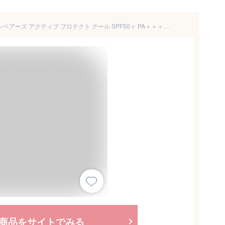
ポイント5倍UV 日焼け止め サンベアーズ アクティブ プロテクト クール SPF50＋ PA＋＋＋＋ メンズ レディース 顔 体用 ウォータープルーフ 汗 ベタつき防止 サラサラ グレープフルーツの香り 30g 紫外線対策 夏 海 プール スポーツ レジャー ゴルフ
商品をサイトでみる