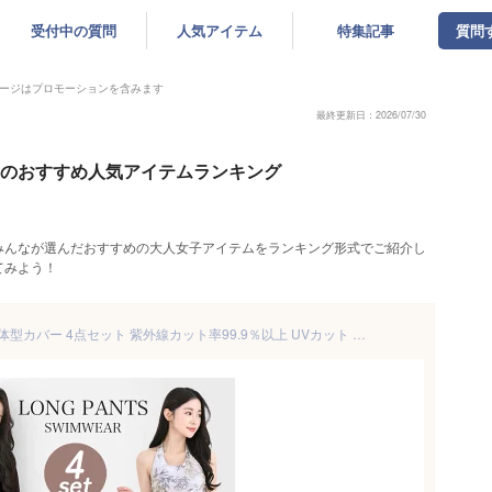
受付中の質問
人気アイテム
特集記事
質問
ージはプロモーションを含みます
最終更新日：2026/07/30
女子のおすすめ人気アイテムランキング
みんなが選んだおすすめの大人女子アイテムをランキング形式でご紹介し
てみよう！
水着 ロングパンツ レディース 体型カバー 4点セット 紫外線カット率99.9％以上 UVカット ラッシュガード 上下セット 長袖 タンクトップ タンキニ かわいい おしゃれ ワイドパンツ 可愛い 大きい 水陸両用 女性 女子 ママ水着 シンプル 無地 上下 20代 30代 40代 ts006set