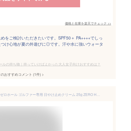
価格と在庫を
楽天
でチェック
>>
をご検討いただきたいです。SPF50＋ PA++++でしっ
たつけ心地が夏の外遊びに◎です。汗や水に強いウォータ
ールの持ち物｜持っていけばよかった大人女子向けおすすめは？
てのおすすめコメント
(
1
件)
>
【当店在庫】【メール便対応】ゼロホール ゴルファー専用 日やけ止めクリーム 25g ZERO HOLE ZH-001 SPF50+ PA++++ 【4点目から宅配便（送料加算）で発送】