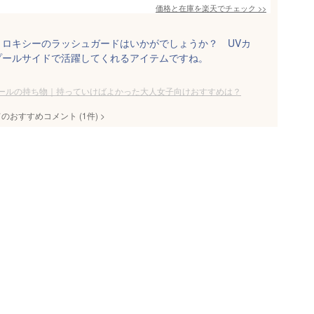
価格と在庫を
楽天
でチェック
>>
ロキシーのラッシュガードはいかがでしょうか？ UVカ
プールサイドで活躍してくれるアイテムですね。
ールの持ち物｜持っていけばよかった大人女子向けおすすめは？
てのおすすめコメント
(
1
件)
>