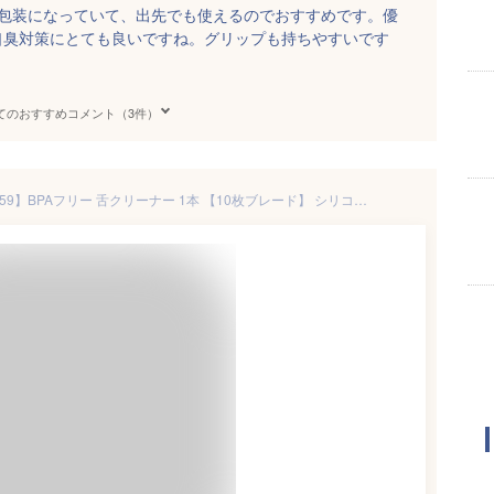
個包装になっていて、出先でも使えるのでおすすめです。優
口臭対策にとても良いですね。グリップも持ちやすいです
てのおすすめコメント（3件）
【★35%OFF 5/9 20:00-5/16 1:59】BPAフリー 舌クリーナー 1本 【10枚ブレード】 シリコン製 グレー 舌ブラシ 舌苔 ブラシ