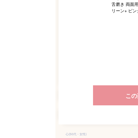
この
心(50代・女性)