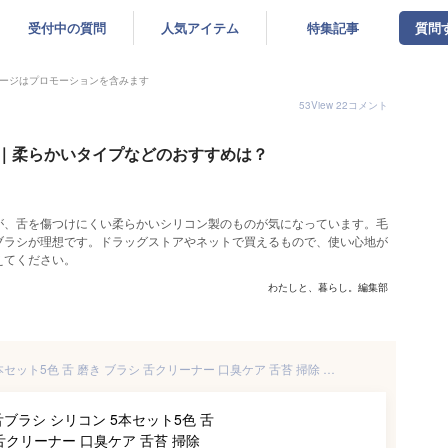
受付中の質問
人気アイテム
特集記事
質問
ージはプロモーションを含みます
53
View
22
コメント
｜柔らかいタイプなどのおすすめは？
が、舌を傷つけにくい柔らかいシリコン製のものが気になっています。毛
ブラシが理想です。ドラッグストアやネットで買えるもので、使い心地が
えてください。
わたしと、暮らし。編集部
サムコス 舌ブラシ シリコン 5本セット5色 舌 磨き ブラシ 舌クリーナー 口臭ケア 舌苔 掃除 舌磨き 両面用 個包装 携帯に便利 （ブルー +グリーン+ ピンク+ブラック+パープル）