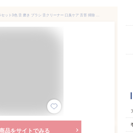
サムコス 舌ブラシ シリコン 6本セット3色 舌 磨き ブラシ 舌クリーナー 口臭ケア 舌苔 掃除 舌磨き 両面用 個包装 携帯に便利 （2本ブルー+2本グリーン+2本ピンク）
商品をサイトでみる