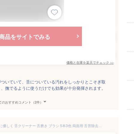
商品をサイトでみる
価格と在庫を
楽天
でチェック
>>
がついていて、舌についている汚れをしっかりとこそぎ取
く、撫でるように使うだけでも効果が十分発揮されます。
てのおすすめコメント（2件）
Luballter 舌ブラシ シリコン 舌に優しく 舌クリーナー 舌磨き ブラシ 5本3色 両面用 舌苔除去 舌専用クリーナー したみがき ブラシ 下磨きブラシ 収納ケース付 携帯用（2本ブルー 2本グリーン 1本ピンク)