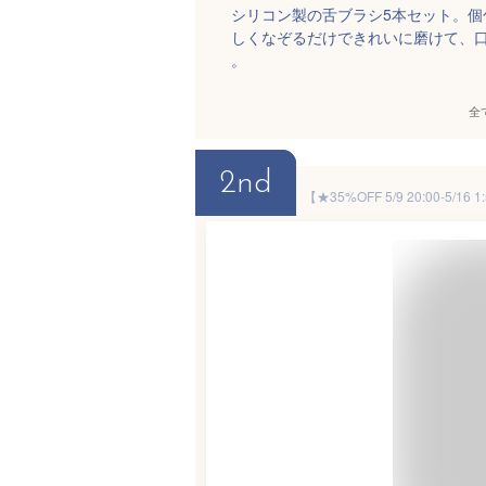
シリコン製の舌ブラシ5本セット。
しくなぞるだけできれいに磨けて、
。
全
2nd