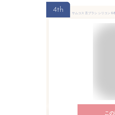
4th
この