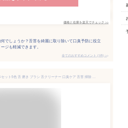
価格と在庫を
楽天
でチェック
>>
如何でしょうか？舌苔を綺麗に取り除いて口臭予防に役立
メージも軽減できます。
全てのおすすめコメント
(
1
件)
>
サムコス 舌ブラシ シリコン 5本セット5色 舌 磨き ブラシ 舌クリーナー 口臭ケア 舌苔 掃除 舌磨き 両面用 個包装 携帯に便利 （ブルー +グリーン+ ピンク+ブラック+パープル）