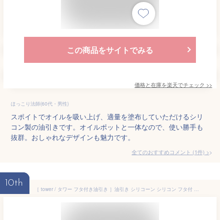
この商品をサイトでみる
価格と在庫を
楽天
でチェック
>>
ほっこり法師(60代・男性)
スポイトでオイルを吸い上げ、適量を塗布していただけるシリ
コン製の油引きです。オイルポットと一体なので、使い勝手も
抜群。おしゃれなデザインも魅力です。
全てのおすすめコメント
(
1
件)
>
10th
［ tower / タワー フタ付き油引き ］油引き シリコーン シリコン フタ付 自立 刷毛 キッチンツール スリム スティック ハケ たこ焼き器 おしゃれ 北欧 yamazaki 山崎実業【ポイント5倍】 公式