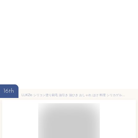
16th
LLiKZio シリコン塗り刷毛 油引き 油ひき おしゃれ はけ 料理 シリカゲル 高温に強いです （230℃）取り外し可能+スタンドアロン設計 PP断熱材の耐熱・防熱 食品レベルのシリカゲル環境に優しい材質（グリーン）