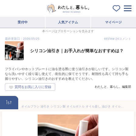
受付中
人気アイテム
マイページ
本ページはプロモーションを含みます
最終更新日：2026/05/25
66
View
24
コメント
シリコン油引き｜お手入れが簡単なおすすめは？
フライパンやホットプレートに油を塗る際に使う油引きが欲しいです。シリコン製
なら洗いやすく繰り返し使えて、衛生的に保てそうです。耐熱性も高くて持ち手も
握りやすい、シリコン油引きのおすすめを教えてください。
わたしと、暮らし。編集部
1st
オイルブラシ 油引き シリコン製 オイルボトル オイル差し 油ひき オイルポット キッチンツール 油引きブラシ たこ焼き ホットプレート 鍋 フライパン 便利グッズ［ フォルマワンプッシュ油引き バネ式 ］