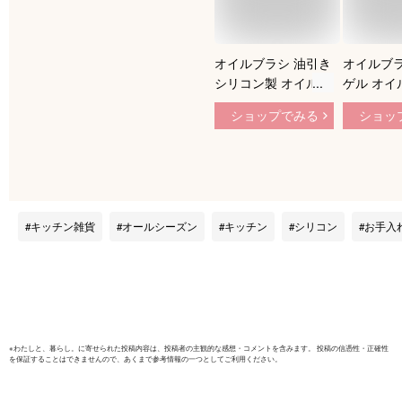
オイルブラシ 油引き
オイルブラ
シリコン製 オイルボ
ゲル オイ
トル オイル差し 油
耐熱ガラス
ショップでみる
ショッ
ひき オイルポット
ブラシ付
キッチンツール 油引
トル 油引
きブラシ たこ焼き
差し 液だ
ホットプレート 鍋
油 調味料
フライパン 便利グッ
チンツール
ズ［ フォルマワンプ
醤油瓶 バ
キッチン雑貨
オールシーズン
キッチン
シリコン
お手入
ッシュ油引き バネ式
BBQ ホ
］
たこ焼き 
板焼き お
フライパン
※
わたしと、暮らし。
に寄せられた投稿内容は、投稿者の主観的な感想・コメントを含みます。 投稿の信憑性・正確性
を保証することはできませんので、あくまで参考情報の一つとしてご利用ください。