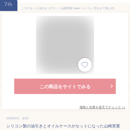
7th
［ マグネット油引き タワー ］山崎実業 tower シリコン 浮かせて取り付け シリコーン キッチンツール 調理器具 オイルブラシ 油ひき ハケ ブラシ 磁石 料理 シンプル 北欧 おしゃれ yamazaki 公式 モノトーン ブラック ホワイト 1676 1677【送料無料】
この商品をサイトでみる
価格と在庫を
楽天
でチェック
>>
chai(50代・女性)
シリコン製の油引きとオイルケースがセットになった山崎実業