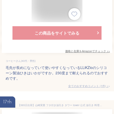
この商品をサイトでみる
価格と在庫を
Amazon
でチェック
>>
コーヒーさん(40代・男性)
毛先が長めになっていて使いやすくなっているLLiKZioのシリコ
ーン製油ひきはいかがですか。230度まで耐えられるのでおすす
めです。
全てのおすすめコメント
(
1
件)
>
17th
【365日出荷】山崎実業 フタ付き油引き タワー tower 公式 油引き 料理はけ 刷毛 オイルブラシ シリコン フライパン たこ焼きプレート 調理器具 蓋 ふた 丸洗い キッチン ホワイト ブラック 4354 4355