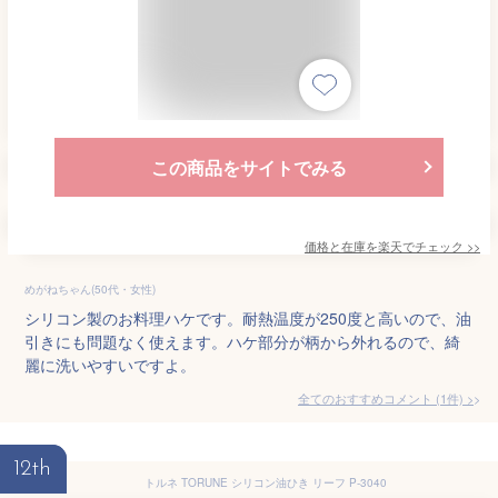
この商品をサイトでみる
価格と在庫を
楽天
でチェック
>>
めがねちゃん(50代・女性)
シリコン製のお料理ハケです。耐熱温度が250度と高いので、油
引きにも問題なく使えます。ハケ部分が柄から外れるので、綺
麗に洗いやすいですよ。
全てのおすすめコメント
(
1
件)
>
12th
トルネ TORUNE シリコン油ひき リーフ P-3040