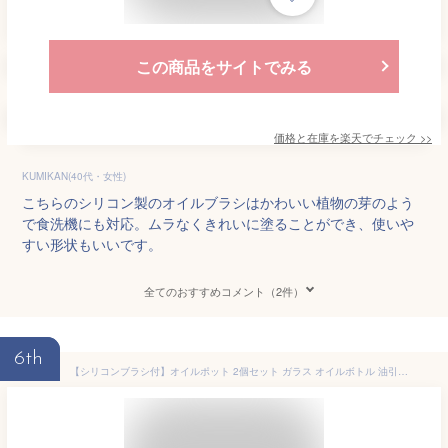
この商品をサイトでみる
価格と在庫を
楽天
でチェック
>>
KUMIKAN(40代・女性)
こちらのシリコン製のオイルブラシはかわいい植物の芽のよう
で食洗機にも対応。ムラなくきれいに塗ることができ、使いや
すい形状もいいです。
全てのおすすめコメント（2件）
6th
【シリコンブラシ付】オイルポット 2個セット ガラス オイルボトル 油引き 母の日 油 小さい 液だれしない ミニオイルポット ミニ 同サイズ2個 送料無料 おしゃれ 便利 キッチン プレゼント バーベキュー BBQ ホットプレート たこ焼き タコパ 小分け ドレッシング