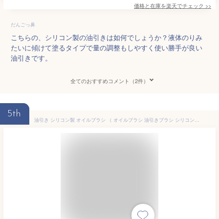
価格と在庫を
楽天
でチェック
>>
だんごっ鼻
こちらの、シリコン製の油引きは如何でしょうか？液体のりみ
たいに傾けて塗るタイプで量の調整もしやすく使い勝手が良い
油引きです。
全てのおすすめコメント（2件）
5th
油引き シリコン製 オイルブラシ （ オイルブラシ 油引きブラシ シリコン油引き 食洗機対応 油引き用ブラシ 油ひき 刷毛 はけ ハケ 料理ハケ 油塗り ） 【3980円以上送料無料】