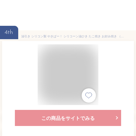
4th
油引き シリコン製 やきぱー！ シリコーン油ひき たこ焼き お好み焼き （ 油ひき オイルブラシ 油引きブラシ 油引きセット 油ひきブラシ 刷毛 はけ ハケ 油塗り 蓋付き キャップ付き タコ焼き 鉄板焼き小物 ）【3980円以上送料無料】
この商品をサイトでみる