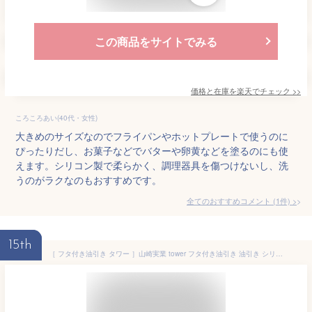
この商品をサイトでみる
価格と在庫を
楽天
でチェック
>>
ころころあい(40代・女性)
大きめのサイズなのでフライパンやホットプレートで使うのに
ぴったりだし、お菓子などでバターや卵黄などを塗るのにも使
えます。シリコン製で柔らかく、調理器具を傷つけないし、洗
うのがラクなのもおすすめです。
全てのおすすめコメント
(
1
件)
>
15th
［ フタ付き油引き タワー ］山崎実業 tower フタ付き油引き 油引き シリコーン シリコン フタ付 自立 刷毛 キッチンツール スリム スティック ハケ たこ焼き器 たこ焼きプレート たこやき おしゃれ 北欧 便利グッズ 丸洗い プレゼント【ポイント5倍】 公式