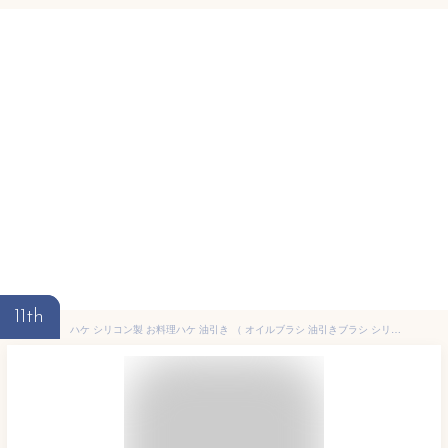
11th
ハケ シリコン製 お料理ハケ 油引き （ オイルブラシ 油引きブラシ シリコン油引き 食洗機対応 油引き用ブラシ 油ひき 刷毛 はけ 料理ハケ 油塗り 調理用 料理用 ） 【3980円以上送料無料】