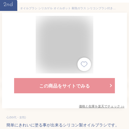
2nd
オイルブラシ シリカゲル オイルポット 耐熱ガラス シリコンブラシ付きオイルボトル 油引き オイル差し 液だれしない 油 調味料入れ キッチンツール 料理用 醤油瓶 バーベキュー BBQ ホットプレート たこ焼き たこパ 鉄板焼き お好み焼き フライパン グリル
この商品をサイトでみる
価格と在庫を
楽天
でチェック
>>
心(50代・女性)
簡単にきれいに塗る事が出来るシリコン製オイルブラシです。