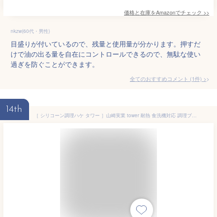
価格と在庫を
Amazon
でチェック
>>
nkzw(60代・男性)
目盛りが付いているので、残量と使用量が分かります。押すだ
けで油の出る量を自在にコントロールできるので、無駄な使い
過ぎを防ぐことができます。
全てのおすすめコメント
(
1
件)
>
14th
［ シリコーン調理ハケ タワー ］山崎実業 tower 耐熱 食洗機対応 調理ブラシ 調理器具 シリコン製 油引き ソース 卵液 フライパン キッチンツール 製菓道具 お菓子作り クッキングブラシ 北欧 おしゃれ yamazaki 公式 モノトーン ブラック ホワイト 1773 1774