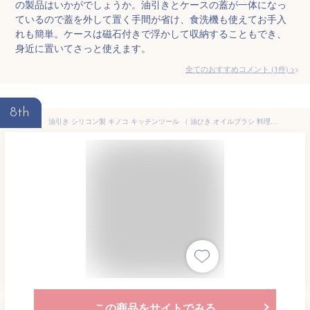
の製品はいかがでしょうか。油引きとケースの蓋が一体になっ
ているので蓋を外して置く手間が省け、食洗機も使えてお手入
れも簡単。ケースは磁石付きで浮かして収納することもでき、
身近に置いてさっと使えます。
全てのおすすめコメント
(
1
件)
>
8th
油引き シリコン製 キノコ キッチンツール （ 油ひき オイルブラシ 料理ハケ 調理器具 シリコン油ひき 油引きブラシ 油ひきブラシ 刷毛 はけ ハケ 油塗り たこ焼き お好み焼き 鉄板焼き小物 キッチン用品 ）
この商品をサイトでみる