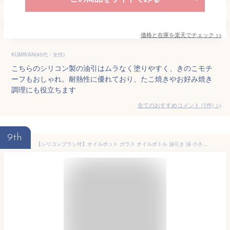
価格と在庫を
楽天
でチェック
>>
KUMIKAN(40代・女性)
こちらのシリコン製の油引はムラなく塗りやすく、きのこモチ
ーフもおしゃれ。耐熱性に優れており、たこ焼きやお好み焼き
調理にも役立ちます
全てのおすすめコメント
(
1
件)
>
9th
【シリコンブラシ付】オイルポット ガラス オイルボトル 油引き 油 小さい 液だれしない ミニオイルポット 送料無料 おしゃれ キッチン プレゼント バーベキュー BBQ ホットプレート たこ焼き たこパ 鉄板焼き フライパン グリル 時短 小分け