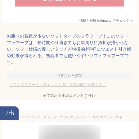
価格と在庫を
Amazon
でチェック
>>
お腹への負担が少ないソフトタイプのフラフープ！このソフト
フラフープは、長時間やり過ぎてもお腹周りに負担が掛からな
い、ソフト仕様の優しいタッチが特徴的♪手軽にウエスト引き締
め効果が得られる、初心者でも使いやすいソフトフラフープで
す。
回答された質問
ソフトフラフープ｜ダイエット用に人気の商品を教えて。
全てのおすすめコメント
(
1
件)
>
17th
ソフトフラフープ フラフープ ダイエット フィットネス エクササイズ 有酸素運動 室内運動 ウエスト引き締め お腹痩せ 腹筋運動 組み立て簡単 クッション付き 初心者向け 大人用 子供用 家トレ 静音設計 健康グッズ コンパクト収納