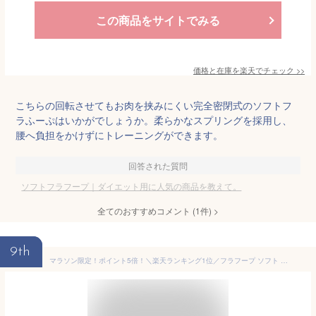
この商品をサイトでみる
価格と在庫を
楽天
でチェック
>>
こちらの回転させてもお肉を挟みにくい完全密閉式のソフトフ
ラふーぷはいかがでしょうか。柔らかなスプリングを採用し、
腰へ負担をかけずにトレーニングができます。
回答された質問
ソフトフラフープ｜ダイエット用に人気の商品を教えて。
全てのおすすめコメント
(
1
件)
>
9th
マラソン限定！ポイント5倍！＼楽天ランキング1位／フラフープ ソフト ダイエット 第三世代 柔らかい ソフトフラフープ 完全密閉 初心者向け フィットネス 折りたたみ ポータブル 静音 落ちない 有酸素運動 腹筋シェイプアップ ソーシャルギフト対応