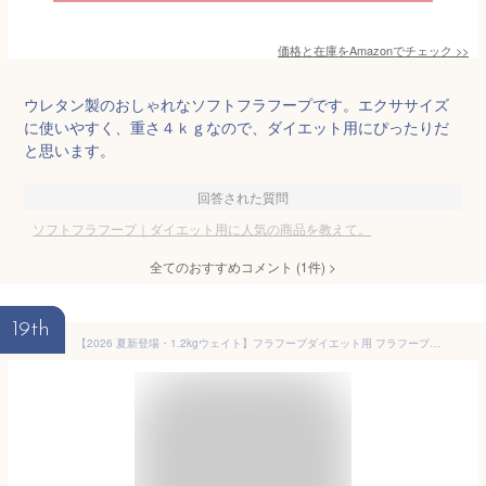
価格と在庫を
Amazon
でチェック
>>
ウレタン製のおしゃれなソフトフラフープです。エクササイズ
に使いやすく、重さ４ｋｇなので、ダイエット用にぴったりだ
と思います。
回答された質問
ソフトフラフープ｜ダイエット用に人気の商品を教えて。
全てのおすすめコメント
(
1
件)
>
19th
【2026 夏新登場・1.2kgウェイト】フラフープダイエット用 フラフープ ダイエット PVC ソフトスプリングフラフープ 折りたたみ式 ポータブル 異臭がない 腰に優しい 重み付け 脂肪燃焼 静音設計 フラサークル 脂肪燃焼 筋トレ シェイプアップ (ウエスト・背中・脚・胸 エクササイズ) 室内/公園用 収納簡単男女兼用(ピンクグレー)