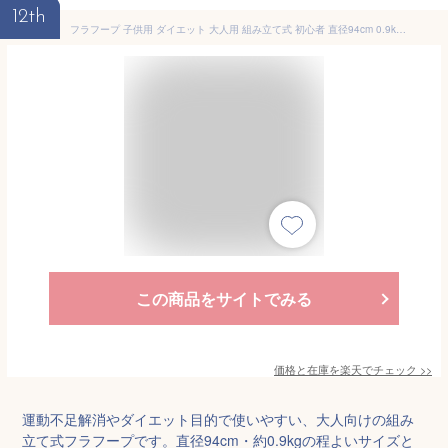
12th
フラフープ 子供用 ダイエット 大人用 組み立て式 初心者 直径94cm 0.9kg 柔らかい素材 お腹 引き締め 骨盤補正 下腹部 くびれ 腹筋 組み立てと分解が簡単 フィットネス 運動 体育
この商品をサイトでみる
価格と在庫を
楽天
でチェック
>>
運動不足解消やダイエット目的で使いやすい、大人向けの組み
立て式フラフープです。直径94cm・約0.9kgの程よいサイズと