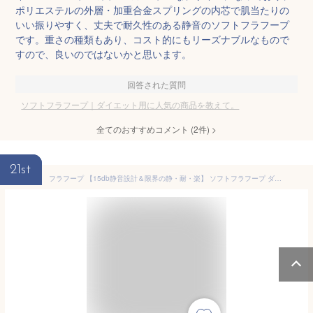
ポリエステルの外層・加重合金スプリングの内芯で肌当たりの
いい振りやすく、丈夫で耐久性のある静音のソフトフラフープ
です。重さの種類もあり、コスト的にもリーズナブルなもので
すので、良いのではないかと思います。
回答された質問
ソフトフラフープ｜ダイエット用に人気の商品を教えて。
全てのおすすめコメント
(
2
件)
>
21st
フラフープ 【15db静音設計＆限界の静・耐・楽】 ソフトフラフープ ダイエット スプリングフラフープ ダイエット器具 落としにくい 青あざ防止 折りたたみポータブル ポリエステル/PVC 柔らか素材 ウエスト 背中 脚 胸多部位トレーニング 室内/公園/屋外用 男女兼用