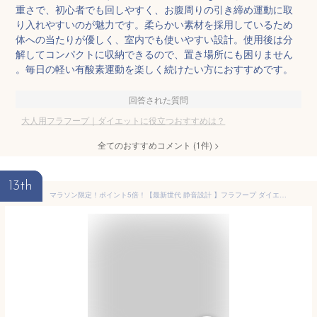
重さで、初心者でも回しやすく、お腹周りの引き締め運動に取
り入れやすいのが魅力です。柔らかい素材を採用しているため
体への当たりが優しく、室内でも使いやすい設計。使用後は分
解してコンパクトに収納できるので、置き場所にも困りません
。毎日の軽い有酸素運動を楽しく続けたい方におすすめです。
回答された質問
大人用フラフープ｜ダイエットに役立つおすすめは？
全てのおすすめコメント
(
1
件)
>
13th
マラソン限定！ポイント5倍！【最新世代 静音設計 】フラフープ ダイエット 柔らかい 大人用ソフトスプリングフラフープ エクササイズグッズ 折りたたみ式 有酸素運動 健康器具 日本語説明書 トフラフープ くびれ フラフープ 初心者 筋トレ