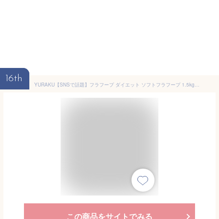
16th
YURAKU【SNSで話題】フラフープ ダイエット ソフトフラフープ 1.5kg 痛くなりにくい 静音 落ちにくい 大人用 初心者 ウエスト引き締め 2026年モデル 収納袋付き 日本語説明書 (パープル)
この商品をサイトでみる