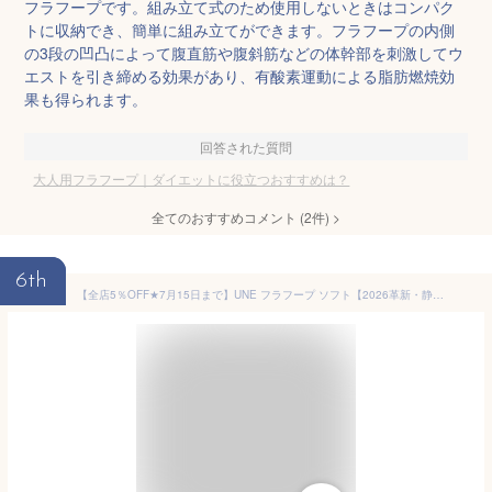
フラフープです。組み立て式のため使用しないときはコンパク
トに収納でき、簡単に組み立てができます。フラフープの内側
の3段の凹凸によって腹直筋や腹斜筋などの体幹部を刺激してウ
エストを引き締める効果があり、有酸素運動による脂肪燃焼効
果も得られます。
回答された質問
大人用フラフープ｜ダイエットに役立つおすすめは？
全てのおすすめコメント
(
2
件)
>
6th
【全店5％OFF★7月15日まで】UNE フラフープ ソフト【2026革新・静音式】1.3kg 大人 ソフトフラフープスプリング 1.9m ダイエット 運動器具 折りたたみ フィットネス 腰回し 有酸素運動 筋トレ ウエスト/背中/脚/胸エクササイズ 室内/室外 男女兼用