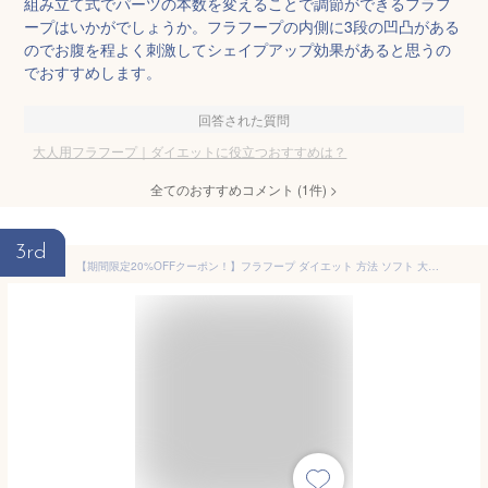
組み立て式でパーツの本数を変えることで調節ができるフラフ
ープはいかがでしょうか。フラフープの内側に3段の凹凸がある
のでお腹を程よく刺激してシェイプアップ効果があると思うの
でおすすめします。
回答された質問
大人用フラフープ｜ダイエットに役立つおすすめは？
全てのおすすめコメント
(
1
件)
>
3rd
【期間限定20%OFFクーポン！】フラフープ ダイエット 方法 ソフト 大人 人気 ウエスト フィットネス 重い 折りたたみ式 ポータブル フラフープソフト 柔らかい 軽量 フラサークル ストライン訓練 お腹 有酸素運動 高効率発汗 シェイプアップ リング 静音 公園用 室内