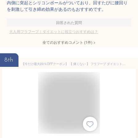
内側に突起とシリコンボールがついており、回すたびに腰回り
を刺激して引き締め効果があるのもおすすめです。
回答された質問
大人用フラフープ｜ダイエットに役立つおすすめは？
全てのおすすめコメント
(
1
件)
>
8th
【今だけ最大20％OFFクーポン】 【 痛くない 】 フラフープ ダイエット くびれ ソフトフラフープ ソフト 柔らかい 大人用 ダイエット用 ロープ ダイエット器具 折りたたみ シェイプアップ 全身トレーニング 筋トレ 1.5kg 静音 ウエスト 背中 脚 胸エクササイズ