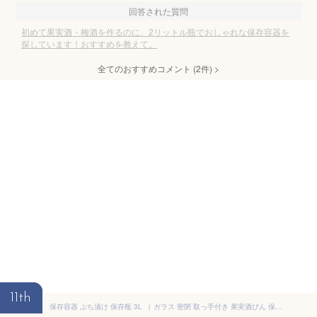
回答された質問
初めて果実酒・梅酒を作るのに、2リットル瓶でおしゃれな保存容器を
探しています！おすすめを教えて。
全てのおすすめコメント
(
2
件)
>
11th
保存容器 ぷち漬け 保存瓶 3L （ ガラス 密閉 取っ手付き 果実酒びん 保存びん 梅酒びん 梅酒ビン 梅酒容器 梅酒瓶 果実酒ビン ガラス瓶 3000ml 漬物容器 らっきょうびん らっきょう漬け ガラス製 瓶 びん ビン 梅酒 果実酒 ）