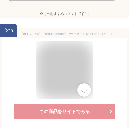
て！
全てのおすすめコメント
(
3
件)
>
18th
【ポイント5倍】【特典付送料無料】セラーメイト 取手付密封びん 1L 2L 3L 4L ガラス 梅酒瓶 梅酒 ビン 密封瓶 手作り 梅ジュース 果実酒瓶 キャニスター 密閉保存容器 脱気 真空 調味料入 日本製 梅瓶 保存瓶 洗いやすい キッチン 保存容器 星硝 SEISHO
この商品をサイトでみる