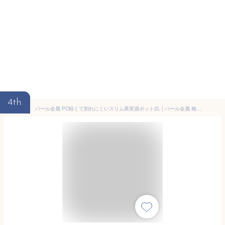
4th
パール金属 PC軽くて割れにくいスリム果実酒ポット2L | パール金属 梅酒 果実酒びん 瓶 プラスチック 保存容器 スリム びん 軽量 透明 クリア ガラス調 保存瓶 果実酒 酒作り 漬物 PC果実酒ポット