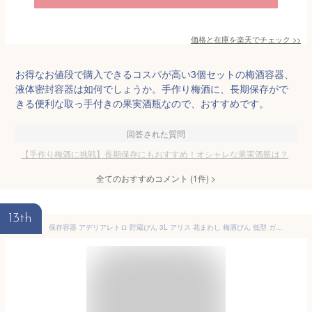
価格と在庫を
楽天
でチェック
>>
お得なお値段で購入できるコスパが高い3個セットの梅酒容器、
液体密封容器は如何でしょうか。手作り梅酒に、長期保存がで
きる便利な取っ手付きの果実酒瓶なので、おすすめです。
回答された質問
【手作り梅酒に挑戦】長期保存にもおすすめ！オシャレな果実酒瓶は？
全てのおすすめコメント
(
1
件)
>
13th
保存容器 アデリアレトロ 貯蔵びん 3L アリス 花まわし 梅酒びん 低型 ガラス 果実酒瓶 3リットル おしゃれ 取手付き 持ち手付 石塚硝子 手作り 果実酒 びん 貯蔵瓶 丸型 日本製 ボトル インテリア アデリア レトロ らっきょう 梅干し らっきょ apiade-6148