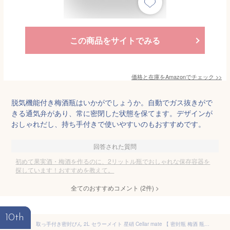
この商品をサイトでみる
価格と在庫を
Amazon
でチェック
>>
脱気機能付き梅酒瓶はいかがでしょうか。自動でガス抜きがで
きる通気弁があり、常に密閉した状態を保てます。デザインが
おしゃれだし、持ち手付きで使いやすいのもおすすめです。
回答された質問
初めて果実酒・梅酒を作るのに、2リットル瓶でおしゃれな保存容器を
探しています！おすすめを教えて。
全てのおすすめコメント
(
2
件)
>
10th
取っ手付き密封びん 2L セラーメイト 星硝 Cellar mate 【 密封瓶 梅酒 瓶 果実酒 梅瓶 ガラス瓶 蓋付 保存容器 2リットル 保存瓶 耐熱 日本製 】