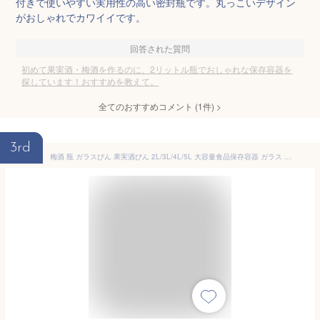
付きで使いやすい実用性の高い密封瓶です。丸っこいデザイン
がおしゃれでカワイイです。
回答された質問
初めて果実酒・梅酒を作るのに、2リットル瓶でおしゃれな保存容器を
探しています！おすすめを教えて。
全てのおすすめコメント
(
1
件)
>
3rd
梅酒 瓶 ガラスびん 果実酒びん 2L/3L/4L/5L 大容量食品保存容器 ガラス 密封保存瓶 食品保存容器 ガラス 保存びん 密封保存瓶 密閉容器 キャニスター コーヒー豆 茶葉 砂糖 保存容器 密封瓶 保存容器 びん 果実酒 づくり (2L,ラウンド)