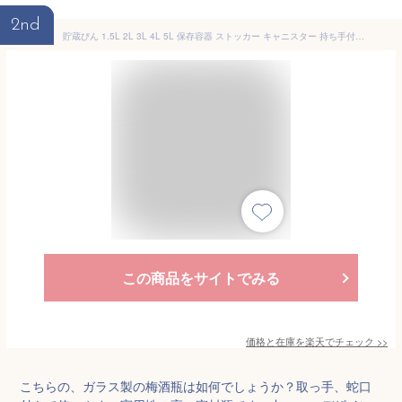
2nd
貯蔵びん 1.5L 2L 3L 4L 5L 保存容器 ストッカー キャニスター 持ち手付き 取手付き 蛇口付き/無し ガラス 梅酒びん シロップ 米びつ 果実酒瓶 透明 無地 貯蔵瓶 丸型 ボトル おしゃれ かわいい
この商品をサイトでみる
価格と在庫を
楽天
でチェック
>>
こちらの、ガラス製の梅酒瓶は如何でしょうか？取っ手、蛇口