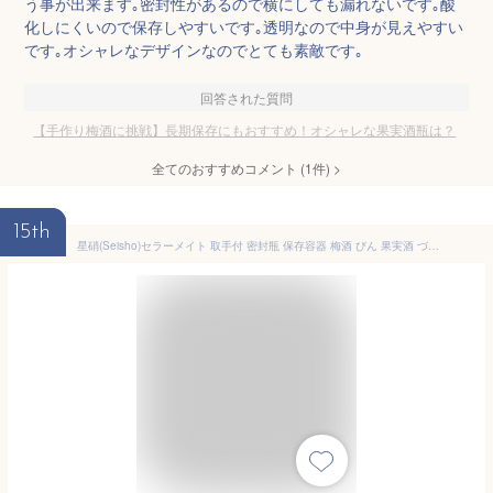
う事が出来ます｡密封性があるので横にしても漏れないです｡酸
化しにくいので保存しやすいです｡透明なので中身が見えやすい
です｡オシャレなデザインなのでとても素敵です｡
回答された質問
【手作り梅酒に挑戦】長期保存にもおすすめ！オシャレな果実酒瓶は？
全てのおすすめコメント
(
1
件)
>
15th
星硝(Seisho)セラーメイト 取手付 密封瓶 保存容器 梅酒 びん 果実酒 づくり 3L ガラス 日本製 220315