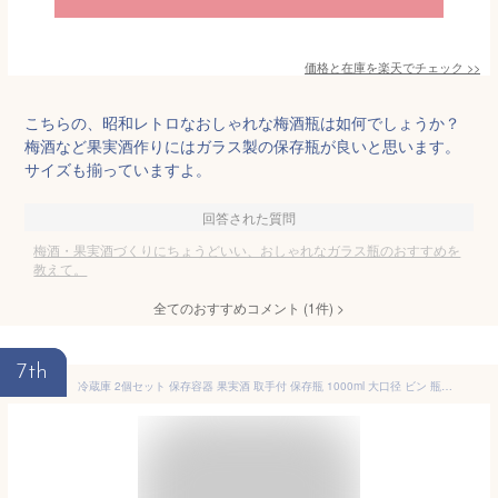
価格と在庫を
楽天
でチェック
>>
こちらの、昭和レトロなおしゃれな梅酒瓶は如何でしょうか？
梅酒など果実酒作りにはガラス製の保存瓶が良いと思います。
サイズも揃っていますよ。
回答された質問
梅酒・果実酒づくりにちょうどいい、おしゃれなガラス瓶のおすすめを
教えて。
全てのおすすめコメント
(
1
件)
>
7th
冷蔵庫 2個セット 保存容器 果実酒 取手付 保存瓶 1000ml 大口径 ビン 瓶 梅酒 2000ml ガラス 密封びん ビンシロップ 容器 密閉 梅酒瓶