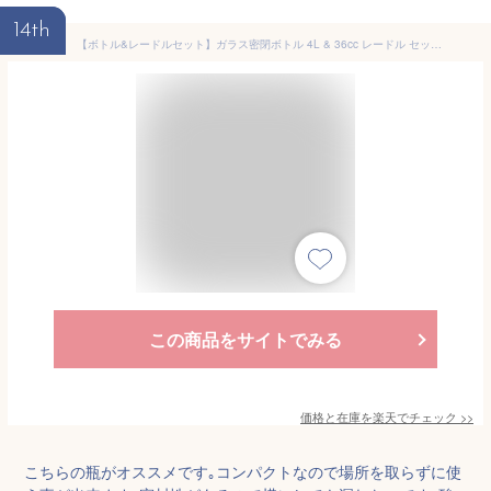
14th
【ボトル&レードルセット】ガラス密閉ボトル 4L & 36cc レードル セット クリップジャー ガラスボトル 梅酒瓶 密封（密閉瓶・レードル・お玉・杓子・保存瓶・保存容器・ガラス瓶・CLIPJAR・ガラスジャー・紫蘇・シロップ・4000ml・梅酒びん・梅びん・果実酒びん）リビング
この商品をサイトでみる
価格と在庫を
楽天
でチェック
>>
こちらの瓶がオススメです｡コンパクトなので場所を取らずに使