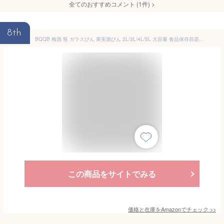
全てのおすすめコメント
(
1
件)
>
8th
BQQB 梅酒 瓶 ガラスびん 果実酒びん 2L/3L/4L/5L 大容量 食品保存容器 密封保存瓶 保存びん 密閉 キャニスター コーヒー豆 茶葉 砂糖 保存 密封瓶 果実酒 づくり (4 L,ラウンド)
この商品をサイトでみる
価格と在庫を
Amazon
でチェック
>>