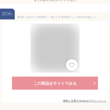
20th
東洋佐々木ガラス 梅酒用ビン 漬け上手 果実酒ポット 2000ml 2個セット オリーブグリーン 保存瓶 保存容器 日本製 しおり付き I-77861-OG-B-JAN
この商品をサイトでみる
価格と在庫を
Amazon
でチェック
>>