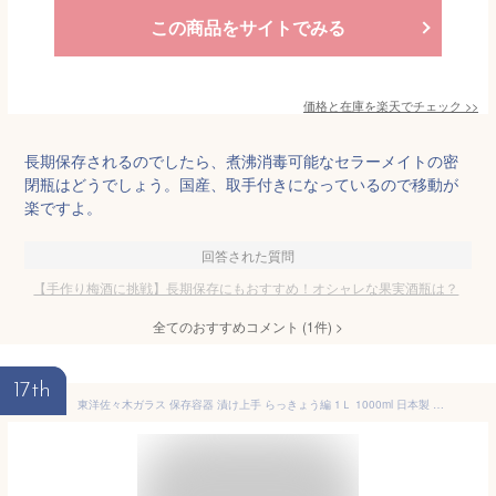
この商品をサイトでみる
価格と在庫を
楽天
でチェック
>>
長期保存されるのでしたら、煮沸消毒可能なセラーメイトの密
閉瓶はどうでしょう。国産、取手付きになっているので移動が
楽ですよ。
回答された質問
【手作り梅酒に挑戦】長期保存にもおすすめ！オシャレな果実酒瓶は？
全てのおすすめコメント
(
1
件)
>
17th
東洋佐々木ガラス 保存容器 漬け上手 らっきょう編 1Ｌ 1000ml 日本製 ガラス容器 梅びん 果実酒瓶 保存瓶 らっきょう 梅酒 瓶 果実酒 漬物 ガラス I-77862-NY-A-JAN