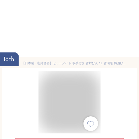
16th
【日本製・密封容器】セラーメイト 取手付き 密封びん 1L 密閉瓶 梅酒びん ガラス容器 ガラスボトル（Cellarmate・梅酒瓶・梅酒瓶・保存容器・保存ボトル・1000ml・国産・おしゃれ・シンプル・大人気・果実酒瓶・梅酒作り・密閉容器）星硝株式会社