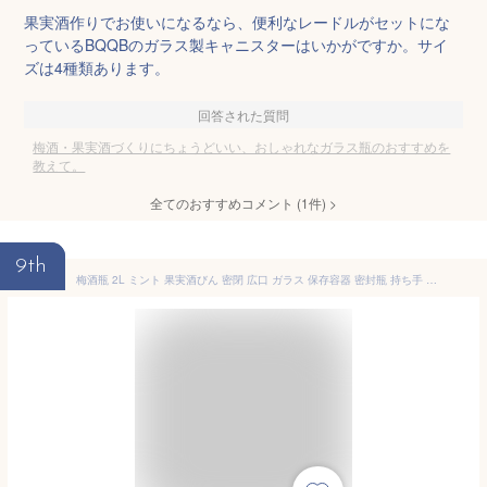
果実酒作りでお使いになるなら、便利なレードルがセットにな
っているBQQBのガラス製キャニスターはいかがですか。サイ
ズは4種類あります。
回答された質問
梅酒・果実酒づくりにちょうどいい、おしゃれなガラス瓶のおすすめを
教えて。
全てのおすすめコメント
(
1
件)
>
9th
梅酒瓶 2L ミント 果実酒びん 密閉 広口 ガラス 保存容器 密封瓶 持ち手 注ぎ口付き 広口 漏れ防止 発酵対応 大容量 梅酒 梅ジュース 梅シロップ 梅干し 手作り 保存瓶 密閉保存容器 瓶 脱気 容器 キャニスター 霜山