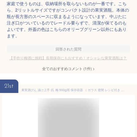
家庭で使うものは、収納場所を取らないものが一番です。こち
ら、2リットルサイズですがコンパクト設計の果実酒瓶。本体の
瓶が長方形のスペースに収まるようになっています。中ぶたに
注ぎ口がついているのでレードル要らずで、清潔が保てるのも
よいです。外蓋の色はこちらのオリーブグリーン以外にもあり
ます。
回答された質問
【手作り梅酒に挑戦】長期保存にもおすすめ！オシャレな果実酒瓶は？
全てのおすすめコメント
(
1
件)
>
21st
果実酒びん 漬け上手 2L 梅 500g用 保存容器 （ ガラス 密閉 レシピ付き 取っ手付き 保存びん 梅酒びん 梅酒ビン 漬物容器 漬け物容器 2000ml ガラス製 保存瓶 つけもの容器 保存 瓶 梅干し 漬け物 梅酒 果実酒 冷蔵庫 日本製 ）