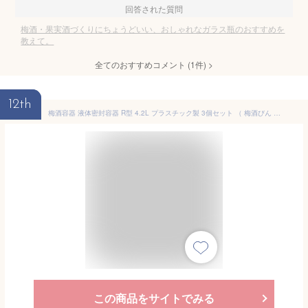
回答された質問
梅酒・果実酒づくりにちょうどいい、おしゃれなガラス瓶のおすすめを
教えて。
全てのおすすめコメント
(
1
件)
>
12th
梅酒容器 液体密封容器 R型 4.2L プラスチック製 3個セット （ 梅酒びん 梅酒瓶 果実酒瓶 保存容器 密閉保存容器 梅酒用保存容器 果実酒用保存容器 梅酒ビン 果実酒びん 果実酒ビン ）【3980円以上送料無料】
この商品をサイトでみる