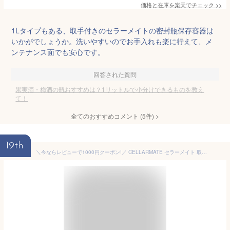
価格と在庫を
楽天
でチェック
>>
1Lタイプもある、取手付きのセラーメイトの密封瓶保存容器は
いかがでしょうか。洗いやすいのでお手入れも楽に行えて、メ
ンテナンス面でも安心です。
回答された質問
果実酒・梅酒の瓶おすすめは？1リットルで小分けできるものを教え
て！
全てのおすすめコメント
(
5
件)
>
19th
＼今ならレビューで1000円クーポン!／ CELLARMATE セラーメイト 取手付密封びん 1L 梅酒ビン 1リットル 梅酒瓶 1.0L セラーメート 星硝