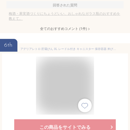
回答された質問
梅酒・果実酒づくりにちょうどいい、おしゃれなガラス瓶のおすすめを
教えて。
全てのおすすめコメント
(
1
件)
>
6th
アデリアレトロ 貯蔵びん 3L レードル付き キャニスター 保存容器 米びつ 梅酒瓶 果実酒 びん ガラス瓶 日本製 3リットル 丸型 持ち手付き カンロ杓子 花柄 昭和 レトロ アデリア 瓶 かわいい おしゃれ 花まわし アリス 石塚硝子
この商品をサイトでみる