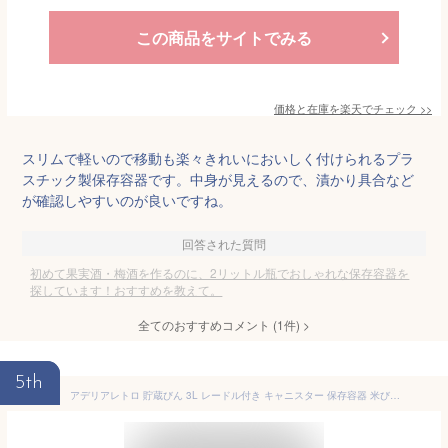
この商品をサイトでみる
価格と在庫を
楽天
でチェック
>>
スリムで軽いので移動も楽々きれいにおいしく付けられるプラ
スチック製保存容器です。中身が見えるので、漬かり具合など
が確認しやすいのが良いですね。
回答された質問
初めて果実酒・梅酒を作るのに、2リットル瓶でおしゃれな保存容器を
探しています！おすすめを教えて。
全てのおすすめコメント
(
1
件)
>
5th
アデリアレトロ 貯蔵びん 3L レードル付き キャニスター 保存容器 米びつ 梅酒瓶 果実酒 びん ガラス瓶 日本製 3リットル 丸型 持ち手付き カンロ杓子 花柄 昭和 レトロ アデリア 瓶 かわいい おしゃれ 花まわし アリス 石塚硝子