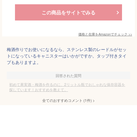
この商品をサイトでみる
価格と在庫を
Amazon
でチェック
>>
梅酒作りでお使いになるなら、ステンレス製のレードルがセッ
トになっているキャニスターはいかがですか。タップ付きタイ
プもありますよ。
回答された質問
初めて果実酒・梅酒を作るのに、2リットル瓶でおしゃれな保存容器を
探しています！おすすめを教えて。
全てのおすすめコメント
(
1
件)
>