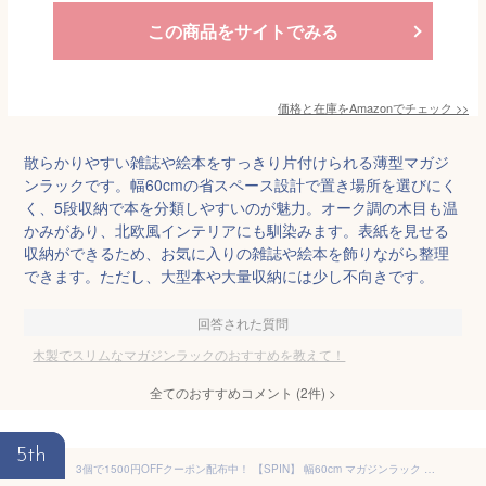
この商品をサイトでみる
価格と在庫を
Amazon
でチェック
>>
散らかりやすい雑誌や絵本をすっきり片付けられる薄型マガジ
ンラックです。幅60cmの省スペース設計で置き場所を選びにく
く、5段収納で本を分類しやすいのが魅力。オーク調の木目も温
かみがあり、北欧風インテリアにも馴染みます。表紙を見せる
収納ができるため、お気に入りの雑誌や絵本を飾りながら整理
できます。ただし、大型本や大量収納には少し不向きです。
回答された質問
木製でスリムなマガジンラックのおすすめを教えて！
全てのおすすめコメント
(
2
件)
>
5th
3個で1500円OFFクーポン配布中！ 【SPIN】 幅60cm マガジンラック ホワイト ブラウン 本棚 ディスプレイラック 棚 本収納 家具 木製 収納棚 北欧 おしゃれ かわいい 白 茶 モダン 収納 rack 収納棚 北欧 スリム 収納ラック トイレ トイレラック 在宅ワーク 省スペース