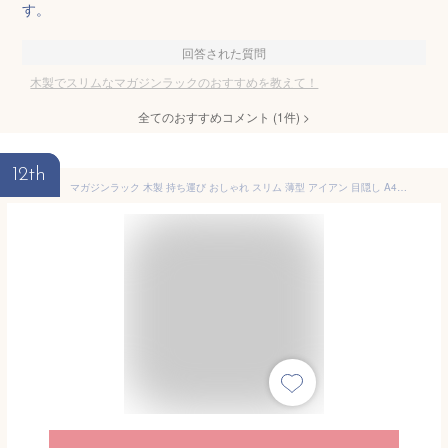
す。
回答された質問
木製でスリムなマガジンラックのおすすめを教えて！
全てのおすすめコメント
(
1
件)
>
12th
マガジンラック 木製 持ち運び おしゃれ スリム 薄型 アイアン 目隠し A4 書類 新聞 雑誌 収納 スタンド ボックス 絵本 楽譜 木箱 リビング 床置き 置き型 ゴミ箱 スリッパ入れ かご 天然木 ウッド 無垢材 コンパクト 取っ手 持ち手 シーシャムフリーボックス