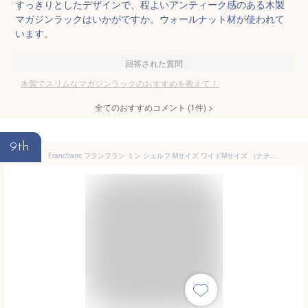
すっきりとしたデザインで、程よいアンティーク感のある木製
マガジンラックはいかがですか。ウォールナット材が使われて
います。
回答された質問
木製でスリムなマガジンラックのおすすめを教えて！
全てのおすすめコメント
(
1
件)
>
9th
Francfranc フランフラン ミン シェルフ Mサイズ ワイドMサイズ （ナチュラル）【高さ120cm】 ラック 棚 木製 収納 ディスプレイ棚 4段 スリム コンパクト 天然木 一人暮らし ナチュラルテイスト 北欧 自然素材 オーガニックスリム シンプル マガジンラック新生活