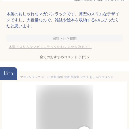
木製のおしゃれなマガジンラックです。薄型のスリムなデザイ
ンですし、大容量なので、雑誌や絵本を収納するのにぴったり
だと思います。
回答された質問
木製でスリムなマガジンラックのおすすめを教えて！
全てのおすすめコメント
(
1
件)
>
15th
マガジンラック スリム 木製 薄型 北欧 美容室 デスク おしゃれ スタンド 本棚 雑誌ラック 幅55cm 奥行35cm ブラウン 本棚 書棚 本棚 シェルフ 光沢 おしゃれ かわいい 可愛い 業務用 新聞 雑誌収納 マガジンスタンド 雑誌ラック マガジンラック木製 【Pixi】 ピクシー