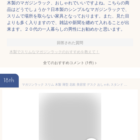
木製のマガジンラック、おしゃれでいいですよね。こちらの商
品はどうでしょうか？日本製のシンプルなマガジンラックで、
スリムで場所を取らない家具となっております。また、見た目
よりも多く入りますので、雑誌や新聞を纏めて入れることが出
来ます。２０代の一人暮らしの男性にお勧めかと思います。
回答された質問
木製でスリムなマガジンラックのおすすめを教えて！
全てのおすすめコメント
(
1
件)
>
18th
マガジンラック スリム 木製 薄型 北欧 美容室 デスク おしゃれ スタンド 本棚 雑誌ラック 幅80cm 奥行35cm ナチュラル 本棚 書棚 本棚 シェルフ 光沢 おしゃれ かわいい 可愛い 業務用 新聞 雑誌収納 マガジンスタンド 雑誌ラック マガジンラック木製 【Pixi】 ピクシー