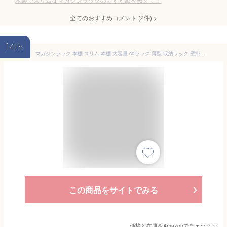
全てのおすすめコメント
(
2
件)
>
14th
マガジンラック 本棚 スリム 本棚 大容量 cdラック 薄型 収納ラック 壁掛け 隙間収納 木製 ブックラック コミックラック 絵本棚 CD DVD収納 省スペース 簡単取り付け おしゃれ 自宅用 子供用
この商品をサイトでみる
価格と在庫を
Amazon
でチェック
>>