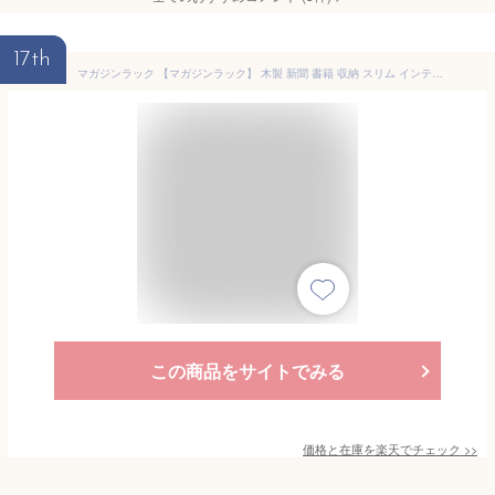
17th
マガジンラック 【マガジンラック】 木製 新聞 書籍 収納 スリム インテリア 玄関 リビング サニタリー 日本製 人気 おしゃれ ギフト Ricod
この商品をサイトでみる
価格と在庫を
楽天
でチェック
>>