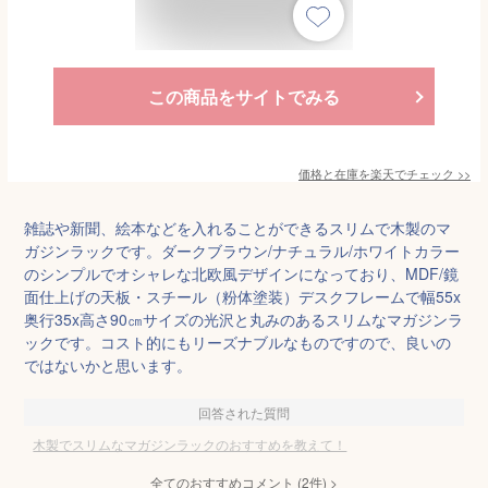
この商品をサイトでみる
価格と在庫を
楽天
でチェック
>>
雑誌や新聞、絵本などを入れることができるスリムで木製のマ
ガジンラックです。ダークブラウン/ナチュラル/ホワイトカラー
のシンプルでオシャレな北欧風デザインになっており、MDF/鏡
面仕上げの天板・スチール（粉体塗装）デスクフレームで幅55x
奥行35x高さ90㎝サイズの光沢と丸みのあるスリムなマガジンラ
ックです。コスト的にもリーズナブルなものですので、良いの
ではないかと思います。
回答された質問
木製でスリムなマガジンラックのおすすめを教えて！
全てのおすすめコメント
(
2
件)
>