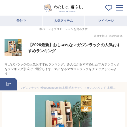
受付中
人気アイテム
マイページ
本ページはプロモーションを含みます
最終更新日：2026/08/05
【2026最新】おしゃれなマガジンラックの人気おす
すめランキング
マガジンラックの人気おすすめランキング。みんながおすすめしたマガジンラック
をランキング形式でご紹介します。気になるマガジンラックをチェックしてみよ
う！
1st
マガジンラック 幅60cm/80cm 絵本棚 絵本ラック マガジンスタンド 本棚 スリム ディスプレイ ラック 表紙 が 見える 本棚 パンフレット スタンド 本収納 おしゃれ 木製 雑誌 絵本 本 収納 木目調 収納棚 ディスプレイマガジンラック 1年保証 ●[送料無料]