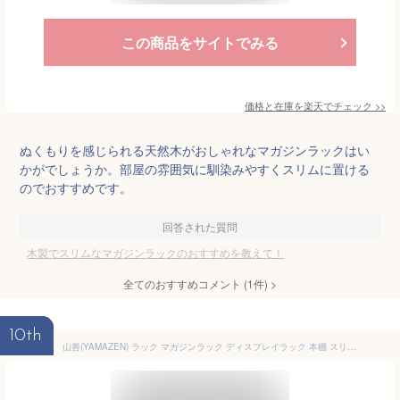
この商品をサイトでみる
価格と在庫を
楽天
でチェック
>>
ぬくもりを感じられる天然木がおしゃれなマガジンラックはい
かがでしょうか。部屋の雰囲気に馴染みやすくスリムに置ける
のでおすすめです。
回答された質問
木製でスリムなマガジンラックのおすすめを教えて！
全てのおすすめコメント
(
1
件)
>
10th
山善(YAMAZEN) ラック マガジンラック ディスプレイラック 本棚 スリム 幅51.5×奥行16×高さ72cm 天板こぼれ止め 壁にぴったり 組立品 ダークブラウン CDM-7050(DBR)