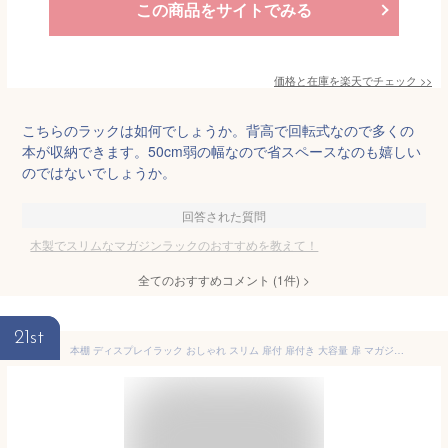
この商品をサイトでみる
価格と在庫を
楽天
でチェック
>>
こちらのラックは如何でしょうか。背高で回転式なので多くの
本が収納できます。50cm弱の幅なので省スペースなのも嬉しい
のではないでしょうか。
回答された質問
木製でスリムなマガジンラックのおすすめを教えて！
全てのおすすめコメント
(
1
件)
>
21st
本棚 ディスプレイラック おしゃれ スリム 扉付 扉付き 大容量 扉 マガジンラック 収納棚 棚 リビング収納 フラップ扉 魅せる収納 雑誌 絵本 北欧 子供 キッズ 木製 漫画 コミック 縦置き 横置き 収納 一人暮らし オシャレ 子供部屋 新生活 薄型 文庫本 省スペース フラップ