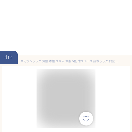
4th
マガジンラック 薄型 本棚 スリム 木製 5段 省スペース 絵本ラック 雑誌収納 ディスプレイラック 北欧 コンパクト 幅60 高さ120cm (オーク)