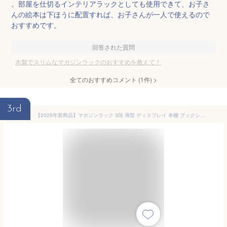
。部屋を仕切るインテリアラックとしても使用できて、お子さ
んの絵本は下ほうに配置すれば、お子さんが一人で使えるので
おすすめです。
回答された質問
木製でスリムなマガジンラックのおすすめを教えて！
全てのおすすめコメント
(
1
件)
>
3rd
【2025年新商品】マガジンラック 3段 薄型 ディスプレイ 本棚 ブックシェルフ マガジンスタンド おしゃれ 木製 幅48cm 奥行21cm スリム コンパクト 省スペース 雑誌 本 絵本 ＜オフラブックシェルフ OF80-50S＞