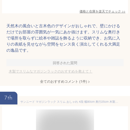
価格と在庫を
楽天
でチェック
>>
天然木の風合いと古木色のデザインがおしゃれで、壁にかける
だけでお部屋の雰囲気が一気にあか抜けます。スリムな奥行き
で場所を取らずに絵本や雑誌を飾るように収納でき、お気に入
りの表紙を見せながら空間をセンス良く演出してくれる大満足
の逸品です。
回答された質問
木製でスリムなマガジンラックのおすすめを教えて！
全てのおすすめコメント
(
1
件)
>
7th
サンニード マガジンラック スリム おしゃれ 4段 幅80cm 奥行25cm 木製 コンクリート柄 ブラック MSR-7725-BKCON