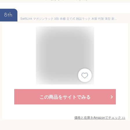
8th
SwiftLink マガジンラック 3段 本棚 立て式 雑誌ラック 木製 竹製 薄型 新聞スタンド 絵本棚 スリム 大容量 組み立て簡単 省スペース 学校 オフィス 図書館 展示会 待合室 事務所 店舗業務用 ウォルナット 【幅100cm】
この商品をサイトでみる
価格と在庫を
Amazon
でチェック
>>