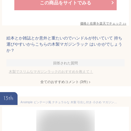
この商品をサイトでみる
価格と在庫を
楽天
でチェック
>>
絵本とか雑誌とか意外と重たいのでハンドルが付いていて 持ち
運びやすいからこちらの木製マガジンラック はいかがでしょう
か？
回答された質問
木製でスリムなマガジンラックのおすすめを教えて！
全てのおすすめコメント
(
3
件)
>
13th
Ansimple ビンテージ風 ナチュラルな 木製 引出し付き 小さめ マガジンラック オシャレ雑貨