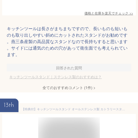
価格と在庫を
楽天
でチェック
>>
キッチンツールは長さがまちまちですので、長いものも短いも
のも取り出しやすい斜めにカットされたスタンドがお勧めです
。燕三条産製の高品質なスタンドなので長持ちすると思います
。サイドには通気のための穴があって衛生面でも考えられてい
ます。
回答された質問
キッチンツールスタンド｜ステンレス製のおすすめは？
全てのおすすめコメント
(
1
件)
>
13th
【特典付】キッチンツールスタンド オールステンレス製 カトラリースタンド 調理道具立て 食洗機対応 箸立て ツールボックス ツールスタンド ステンレス 小物 立てる 箸置き 収納 筒 円柱 カトラリー入れ おたま スプーン フォーク 菜箸 入れ 収納 置き 霜山