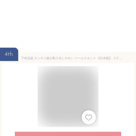
4th
下村企販 キッチン鋏が取り出しやすい ツールスタンド 【日本製】 ステンレス 食洗機対応 分解して洗える コンパクトに収納 省スペース シンプル 燕三条 47493