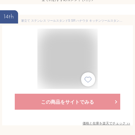
14th
箸立て ステンレス ツールスタンドS SR ハナウタ キッチンツールスタンド スリム おたま 菜箸 燕三条 be worth style ビーワーススタイル hanauta 日本製 北欧 雑貨
この商品をサイトでみる
価格と在庫を
楽天
でチェック
>>