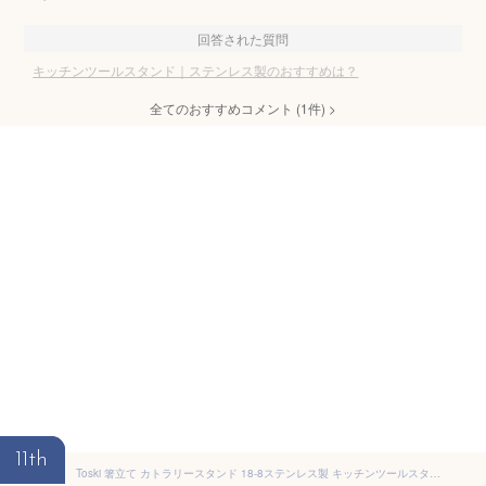
回答された質問
キッチンツールスタンド｜ステンレス製のおすすめは？
全てのおすすめコメント
(
1
件)
>
11th
Toski 箸立て カトラリースタンド 18-8ステンレス製 キッチンツールスタンド 箸入れ 食器入れ 水切り スプーン ツールスタンド ブラック