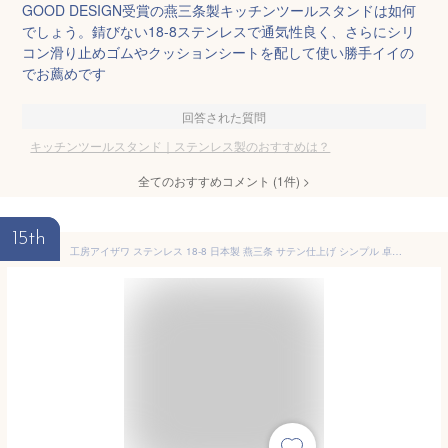
GOOD DESIGN受賞の燕三条製キッチンツールスタンドは如何
でしょう。錆びない18-8ステンレスで通気性良く、さらにシリ
コン滑り止めゴムやクッションシートを配して使い勝手イイの
でお薦めです
回答された質問
キッチンツールスタンド｜ステンレス製のおすすめは？
全てのおすすめコメント
(
1
件)
>
15th
工房アイザワ ステンレス 18-8 日本製 燕三条 サテン仕上げ シンプル 卓上小物 ツール立て カトラリー立て キッチンツールスタンド カトラリースタンド 箸立て スタンド おたま 菜箸 キッチンツール キッチン用品 キッチン収納 台所収納 国産 板厚1.5mm 70260 送料無料