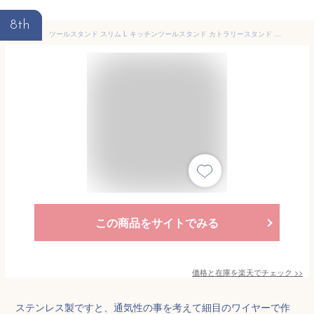
8th
ツールスタンド スリム L キッチンツールスタンド カトラリースタンド 日本製 ラック キッチンラック 箸立て お玉 菜箸 フライ返し シンク 調理器具立て ステンレス 仕切り 調理器具スタンド キッチンツール 高級 ギフト 燕三条 hanauta ビーワーススタイル
この商品をサイトでみる
価格と在庫を
楽天
でチェック
>>
ステンレス製ですと、通気性の事を考えて細目のワイヤーで作