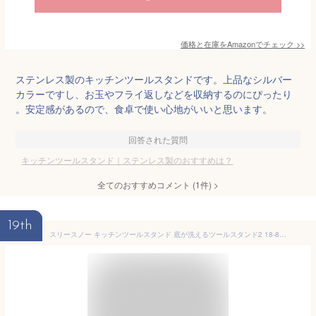
価格と在庫を
Amazon
でチェック
>>
ステンレス製のキッチンツールスタンドです。上品なシルバー
カラーですし、お玉やフライ返しなどを収納するのにぴったり
。安定感があるので、食卓で使い心地がいいと思います。
回答された質問
キッチンツールスタンド｜ステンレス製のおすすめは？
全てのおすすめコメント
(
1
件)
>
19th
スリースノー キッチンツールスタンド 底が洗えるツールスタンド2 18-8ステンレス 燕三条 日本製 Three Snow 新越ワークス 31319