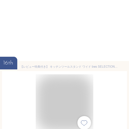
16th
【レビュー特典付き】 キッチンツールスタンド ワイド bws SELECTION （ 日本製 ステンレス ビーワースセレクション ツールスタンド キッチンスタンド 調理道具立て キッチンツール立て カトラリースタンド ステンレス製 ）