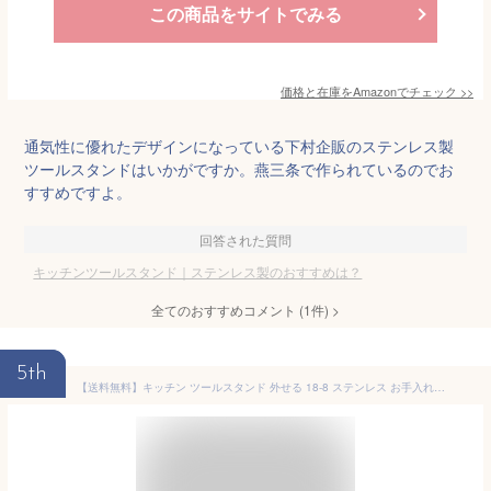
この商品をサイトでみる
価格と在庫を
Amazon
でチェック
>>
通気性に優れたデザインになっている下村企販のステンレス製
ツールスタンドはいかがですか。燕三条で作られているのでお
すすめですよ。
回答された質問
キッチンツールスタンド｜ステンレス製のおすすめは？
全てのおすすめコメント
(
1
件)
>
5th
【送料無料】キッチン ツールスタンド 外せる 18-8 ステンレス お手入れ簡単 / 幅15cm 奥行8cm 高さ18.3cm / 下村企販 外して洗えるツールスタンド【燕三条製】