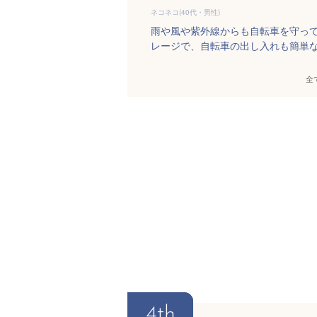
ネコネコ(40代・男性)
雨や風や紫外線からも自転車を守っ
レージで、自転車の出し入れも簡単
全
4th