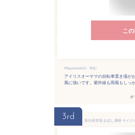
この
RRgypsies(60代・男性)
アイリスオーヤマの自転車置き場が
風に強いです。紫外線も雨風もしっ
全
3rd