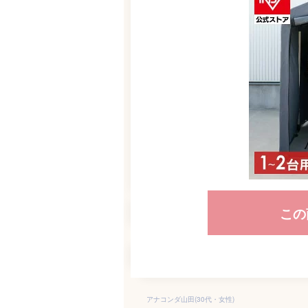
この
アナコンダ山田(30代・女性)