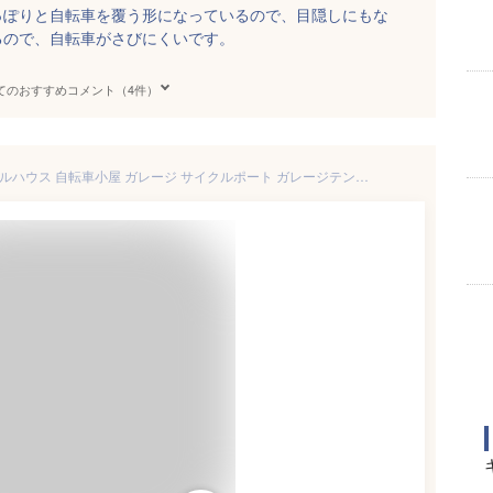
っぽりと自転車を覆う形になっているので、目隠しにもな
るので、自転車がさびにくいです。
てのおすすめコメント（4件）
自転車置き場 2台用 1台 サイクルハウス 自転車小屋 ガレージ サイクルポート ガレージテント DIY おしゃれ 物置 サイクルガレージ 台風対策 2台 ダークブラウン ACI-2.5SBR