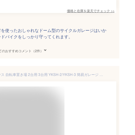
価格と在庫を
楽天
でチェック
>>
材を使ったおしゃれなドーム型のサイクルガレージはいか
ードバイクをしっかり守ってくれます。
てのおすすめコメント（2件）
サイクルガレージ サイクルハウス 自転車置き場 2台用 3台用 YKSH-2/YKSH-3 簡易ガレージ 自転車置き 物置保管庫 収納庫 バイクガレージ ガレージ 駐輪場 自転車 バイク 山善 YAMAZEN ガーデンマスター 【送料無料】