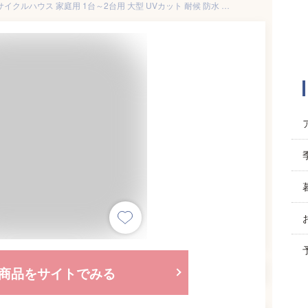
自転車置き場 サイクルポート サイクルハウス 家庭用 1台～2台用 大型 UVカット 耐候 防水 耐水 カバー 雨よけ 駐輪場 自転車 収納庫 屋根 バイク サイクルガレージ サイクルパーキング テント ガレージ 防犯 おしゃれ 屋外 物置
商品をサイトでみる