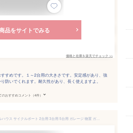
商品をサイトでみる
価格と在庫を
楽天
でチェック
>>
おすすめです。１～2台用の大きさです。安定感があり、強
かり防いでくれます。耐久性があり、長く使えますよ。
てのおすすめコメント（4件）
新仕様登場 お試し価格 サイクルハウス サイクルポート 2台用 3台用 5台用 ガレージ 物置 ガレージテント バイクガレージ バイク 自転車置き場 屋外 テント 自転車収納 自転車屋根 簡易ガレージ 車庫