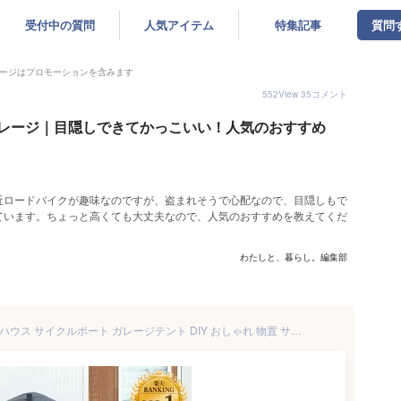
受付中の質問
人気アイテム
特集記事
質問
ージはプロモーションを含みます
552
View
35
コメント
レージ｜目隠しできてかっこいい！人気のおすすめ
近ロードバイクが趣味なのですが、盗まれそうで心配なので、目隠しもで
ています。ちょっと高くても大丈夫なので、人気のおすすめを教えてくだ
わたしと、暮らし。編集部
自転車置き場 2台 1台 サイクルハウス サイクルポート ガレージテント DIY おしゃれ 物置 サイクルガレージ サイクルポート 駐輪場 丈夫 屋外 雨よけ アルミ テント アルミ製 物置 防水 自転車 組み立て 丈夫 バイク 簡易ガレージ バイク収納 家庭用 テント diy