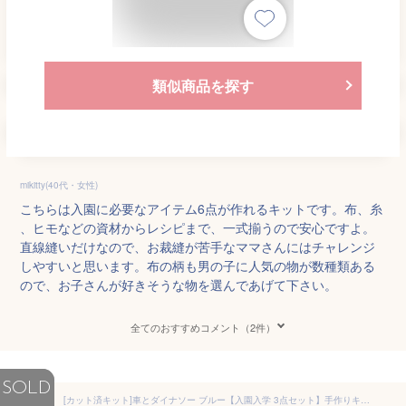
類似商品を探す
mikitty(40代・女性)
こちらは入園に必要なアイテム6点が作れるキットです。布、糸
、ヒモなどの資材からレシピまで、一式揃うので安心ですよ。
直線縫いだけなので、お裁縫が苦手なママさんにはチャレンジ
しやすいと思います。布の柄も男の子に人気の物が数種類ある
ので、お子さんが好きそうな物を選んであげて下さい。
全てのおすすめコメント（2件）
SOLD
[カット済キット]車とダイナソー ブルー【入園入学 3点セット】手作りキット 簡単 裁断済 生地 レッスンバッグ レッスンバック ナップサック ナップザック 体操服袋 シューズバッグ 作り方付き 初心者 手芸キット 手作り キット 入園 準備 保育園 テッテ