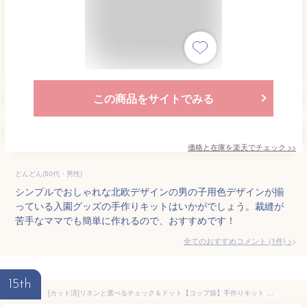
この商品をサイトでみる
価格と在庫を
楽天
でチェック
>>
どんどん(50代・男性)
シンプルでおしゃれな北欧デザインの男の子用色デザインが揃
っている入園グッズの手作りキットはいかがでしょう。裁縫が
苦手なママでも簡単に作れるので、おすすめです！
全てのおすすめコメント
(
1
件)
>
15th
[カット済]リネンと選べるチェック＆ドット【コップ袋】手作りキット 簡単 裁断済 生地 コップ入れ 歯ブラシ 歯磨き 袋物 巾着小 作り方付き 初心者 手芸キット 手作り キット 入園 準備 保育園 テッテ