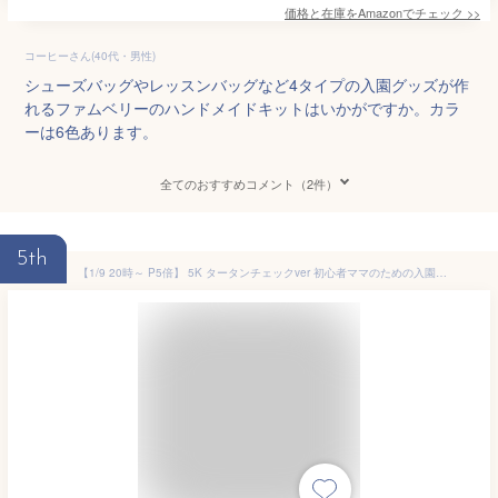
価格と在庫を
Amazon
でチェック
>>
コーヒーさん(40代・男性)
シューズバッグやレッスンバッグなど4タイプの入園グッズが作
れるファムベリーのハンドメイドキットはいかがですか。カラ
ーは6色あります。
全てのおすすめコメント（2件）
5th
【1/9 20時～ P5倍】 5K タータンチェックver 初心者ママのための入園入学グッズ手作りキット 通園通学の基本アイテムがすべて作れる、生地・材料・ミシン糸・レシピのセットです！入園グッズ男の子女の子 入園 入学