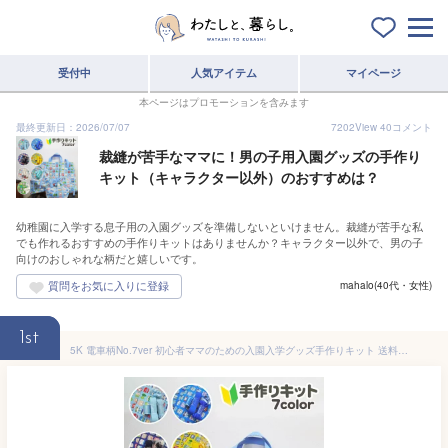
受付中
人気アイテム
マイページ
本ページはプロモーションを含みます
最終更新日：2026/07/07
7202
View
40
コメント
裁縫が苦手なママに！男の子用入園グッズの手作り
キット（キャラクター以外）のおすすめは？
幼稚園に入学する息子用の入園グッズを準備しないといけません。裁縫が苦手な私
でも作れるおすすめの手作りキットはありませんか？キャラクター以外で、男の子
向けのおしゃれな柄だと嬉しいです。
mahalo(40代・女性)
1st
5K 電車柄No.7ver 初心者ママのための入園入学グッズ手作りキット 送料無料 男の子 商用利用可能 生地 入園グッズ 入園 入学