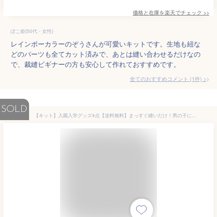
価格と在庫を
楽天
でチェック
>>
ぽこ姫(50代・女性)
レインボーカラーのぞうさんが可愛いキットです。生地も紐な
どのパーツも全てカット済みで、あとは縫い合わせるだけなの
で、裁縫ビギナーの方も安心して作れておすすめです。
全てのおすすめコメント
(
1
件)
>
SOLD
【キット】入園入学グッズ4点【送料無料】まっすぐ縫いだけ！男の子に人気の4柄♪ART GALLERY FABRICS / USAコットン手作り / スクールセット