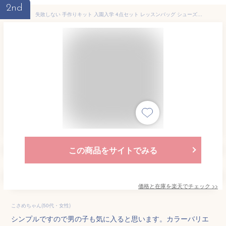
2nd
失敗しない 手作りキット 入園入学 4点セット レッスンバッグ シューズバッグ 体操着入れ 給食袋 材料セット 簡単 入園準備 入学準備 カット済み トートバッグ コップ袋 巾着袋 通園 通学 男の子 女の子 子供【日本製】 nyg
この商品をサイトでみる
価格と在庫を
楽天
でチェック
>>
こさめちゃん(50代・女性)
シンプルですので男の子も気に入ると思います。カラーバリエ