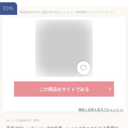
10th
韓国生地で作る 入園入学 5点セットキット 送料無料 ハンドメイドキット【nunozukit】家庭用ミシンOK 型紙いらずの手作りキット 生地 布 セット 作り方 レッスンバッグ シューズケース 靴袋 コップ袋 ハンドメイド 手芸 レシピ 入園グッズ 入学グッズ
この商品をサイトでみる
価格と在庫を
楽天
でチェック
>>
ほっこり法師(60代・男性)
手提げのレッスンバッグや巾着、シューズケースなど入学用の