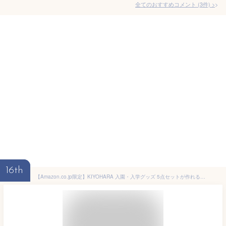
全てのおすすめコメント
(
3
件)
>
16th
【Amazon.co.jp限定】KIYOHARA 入園・入学グッズ 5点セットが作れる 手作りキット ダイナソー グリーン ネームラベル付き MOW123-K5