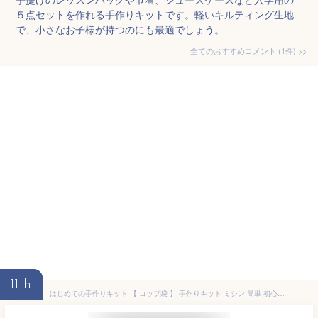
５点セットを作れる手作りキットです。軽いキルティング生地
で、小さなお子様が持つのにも最適でしょう。
全てのおすすめコメント
(
1
件)
>
11th
はじめての手作りキット 【 コップ袋 】 手作りキット ミシン 簡単 初心者 型紙付 生地 日本製 QRコード 動画 レシピ ハンドメイド 手芸 ハンドクラフト 裁縫 給食袋 子育てにちょうどいいミシン 入園入学 グッズ セット 手作り キット アックスヤマザキ