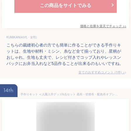
この商品をサイトでみる
価格と在庫を
楽天
でチェック
>>
KUMIKAN(40代・女性)
こちらの裁縫初心者の方でも簡単に作ることができる手作りキ
ットは、生地や材料・ミシン、糸など全て揃っており、星柄が
おしゃれ。生地も丈夫で、レシピ付きでコップ入れやレッスン
バックにお弁当入れなど5品作ることが出来るのもいいですね。
全てのおすすめコメント
(
1
件)
>
14th
手作りキット ≪入園入学グッズ6点セット 底布・切替布・配色布オプション ≫ 専用オックス生地 レッスンバッグ ｜男の子｜女の子｜手づくりキット｜ハンドメイドキット｜初心者｜子供｜簡単｜ミシン 【メール便対応】 生地 北欧 北欧風