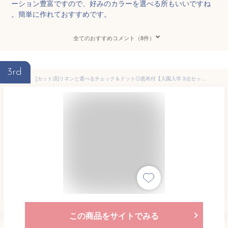
ーション豊富ですので、好みのカラーを選べる所もいいですね
。簡単に作れておすすめです。
全てのおすすめコメント（8件）
3rd
[カット済]リネンと選べるチェック＆ドット◎底布付【入園入学 3点セット】手作りキット 簡単 裁断済 生地 ナップサック ナップザック 体操服袋 シューズバッグ 作り方付き 初心者 手作り キット 入園 準備 保育園 テッテ
この商品をサイトでみる