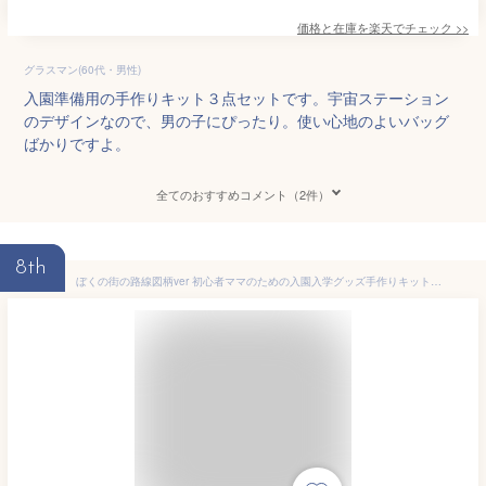
価格と在庫を
楽天
でチェック
>>
グラスマン(60代・男性)
入園準備用の手作りキット３点セットです。宇宙ステーション
のデザインなので、男の子にぴったり。使い心地のよいバッグ
ばかりですよ。
全てのおすすめコメント（2件）
8th
ぼくの街の路線図柄ver 初心者ママのための入園入学グッズ手作りキット 通園通学の基本アイテムがすべて作れる、生地・材料・ミシン糸・レシピのセットです送料無料男の子商用利用可能生地 入園グッズ