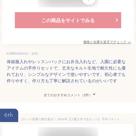
この商品をサイトでみる
価格と在庫を
楽天
でチェック
>>
KUMIKAN(40代・女性)
体操服入れやレッスンバックにお弁当入れなど、入園に必要な
アイテムの手作りセットで、丈夫なキルト生地で耐久性にも優
れており、シンプルなデザインで使いやすいです。初心者でも
作りやすく、作り方も丁寧に解説されているのがいいです
全てのおすすめコメント（2件）
6th
[カット済]乗り物大集合！ 2024年【入園入学 5点セット】 手作りキット 電車 男の子 簡単 初心者 ハンドメイド キット 上靴入れ 上履き入れ シューズバッグ 体操着袋 お弁当袋 給食袋 袋物 巾着袋 テッテ 中厚手 生地 入園入学セット 小学校 入学準備 保育園 入園準備