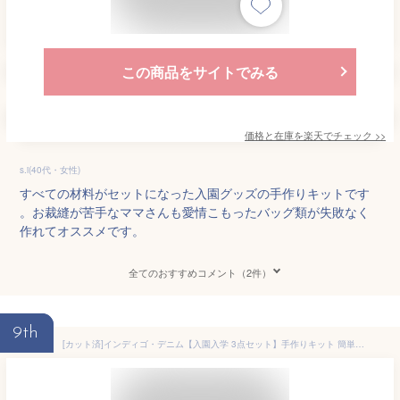
この商品をサイトでみる
価格と在庫を
楽天
でチェック
>>
s.i(40代・女性)
すべての材料がセットになった入園グッズの手作りキットです
。お裁縫が苦手なママさんも愛情こもったバッグ類が失敗なく
作れてオススメです。
全てのおすすめコメント（2件）
9th
[カット済]インディゴ・デニム【入園入学 3点セット】手作りキット 簡単 裁断済 生地 レッスンバッグ レッスンバック ナップサック ナップザック 体操服袋 シューズバッグ 作り方付き 初心者 手芸キット 手作り キット 入園 準備 保育園 テッテ