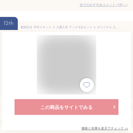
全てのおすすめコメント
(
1
件)
>
12th
動画付き 手作りキット ≪ 入園入学 グッズ 6点セット ≫ オリジナル 入学セット バッグセット セット 手作り キット キルティング レッスンバッグ トートバッグ 北欧風 おしゃれ 生地 入園入学セット 男の子 動物 保育園 小学校 バッグ【宅
この商品をサイトでみる
価格と在庫を
楽天
でチェック
>>