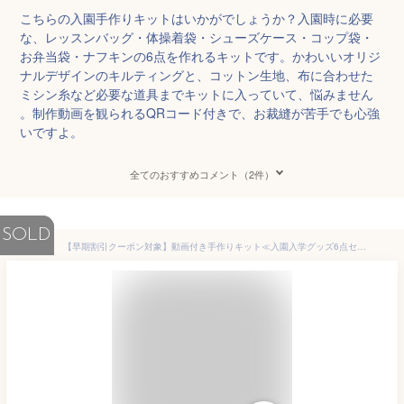
こちらの入園手作りキットはいかがでしょうか？入園時に必要
な、レッスンバッグ・体操着袋・シューズケース・コップ袋・
お弁当袋・ナフキンの6点を作れるキットです。かわいいオリジ
ナルデザインのキルティングと、コットン生地、布に合わせた
ミシン糸など必要な道具までキットに入っていて、悩みません
。制作動画を観られるQRコード付きで、お裁縫が苦手でも心強
いですよ。
全てのおすすめコメント（2件）
SOLD
【早期割引クーポン対象】動画付き手作りキット≪入園入学グッズ6点セット no.28〜33≫オリジナルレシピキルティング｜レッスンバッグ│トートバッグ｜北欧風｜おしゃれ｜男の子｜手づくりキット｜初心者｜簡単｜ミシン【宅配便送料無料】生地 動物