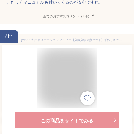
。作り方マニュアルも付いてくるのが安心ですね。
全てのおすすめコメント（2件）
7th
[カット済]宇宙ステーション ネイビー【入園入学 3点セット】手作りキット 簡単 布 生地 レッスンバッグ レッスンバック ナップサック ナップザック 体操服袋 シューズバッグ 作り方付き 初心者 手芸キット 手作り キット 入園 準備 保育園 テッテ
この商品をサイトでみる