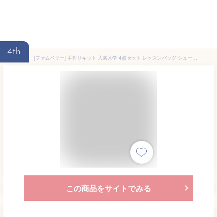
4th
[ファムベリー] 手作りキット 入園入学 4点セット レッスンバッグ シューズバッグ 体操着入れ 給食袋 材料セット 簡単 入園準備 入学準備 カット済み トートバッグ コップ袋 巾着袋 通園 通学 男の子 女の子 子供 (デニム×スター)
この商品をサイトでみる