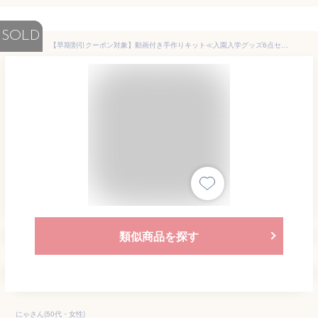
SOLD
【早期割引クーポン対象】動画付き手作りキット≪入園入学グッズ6点セット no.41〜46≫オリジナルレシピキルティング｜レッスンバッグ│トートバッグ｜北欧風｜おしゃれ｜男の子｜手づくりキット｜初心者｜簡単｜ミシン【宅配便送料無料】生地 動物
類似商品を探す
にゃさん(50代・女性)