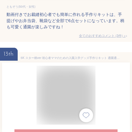
ともぞう(50代・女性)
動画付きでお裁縫初心者でも簡単に作れる手作りキットは、手
提げやお弁当袋、靴袋など全部で6点セットになっています。柄
も可愛く通園が楽しみですね！
全てのおすすめコメント
(
3
件)
>
13th
5K スター柄ver 初心者ママのための入園入学グッズ手作りキット 通園通学の基本アイテムがすべて作れる、生地・材料・ミシン糸・レシピのセットです 入園 入学