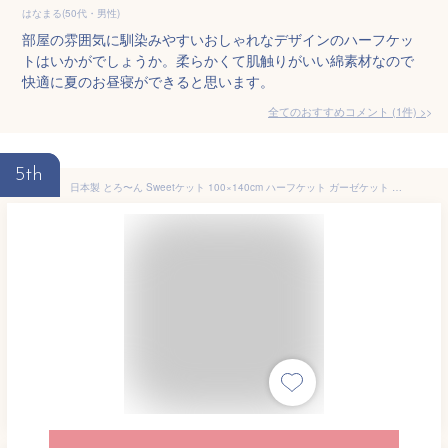
はなまる(50代・男性)
部屋の雰囲気に馴染みやすいおしゃれなデザインのハーフケッ
トはいかがでしょうか。柔らかくて肌触りがいい綿素材なので
快適に夏のお昼寝ができると思います。
全てのおすすめコメント
(
1
件)
>
5th
日本製 とろ〜ん Sweetケット 100×140cm ハーフケット ガーゼケット サマーケット 夏ケット 日本製 赤ちゃん 肌触り 軽量 無地 北欧 無地 父の日 母の日 おしゃれ スイートケット とろり感 6便 AF7561