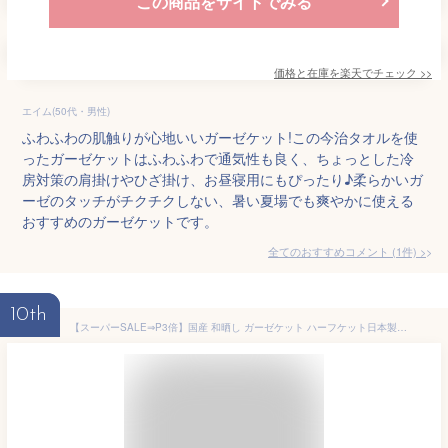
この商品をサイトでみる
価格と在庫を
楽天
でチェック
>>
エイム(50代・男性)
ふわふわの肌触りが心地いいガーゼケット!この今治タオルを使
ったガーゼケットはふわふわで通気性も良く、ちょっとした冷
房対策の肩掛けやひざ掛け、お昼寝用にもぴったり♪柔らかいガ
ーゼのタッチがチクチクしない、暑い夏場でも爽やかに使える
おすすめのガーゼケットです。
全てのおすすめコメント
(
1
件)
>
10th
【スーパーSALE⇒P3倍】国産 和晒し ガーゼケット ハーフケット日本製 和晒 ガーゼケット ジュニア 子供 サイズ 膝掛け やわらか コットン ガーゼ ブランケット 男 女 薄め 無地 シンプル 夏掛け オールシーズン