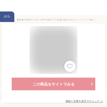
4th
夏得★100円クーポン＆P10★5/11 7:59迄 掛タオルケット ハーフ 140×90cm 綿100％ Anemone アネモネ V＆A ウィリアムモリス シャンカール綿 ロマンス小杉 日本製 洗える 吸湿 日本製 タオルケット ウイリアムモリス ハーフケット お昼寝 保育園 幼稚園
この商品をサイトでみる
価格と在庫を
楽天
でチェック
>>