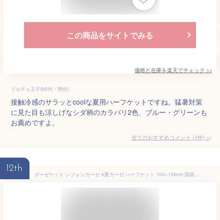
この商品をサイトでみる
価格と在庫を
楽天
でチェック
>>
ドルチェ王子(60代・男性)
接触冷感のサラッとcoolな夏用ハーフケットですね。猛暑対策
に見た目も涼しげなシダ柄のカラバリ2色、ブルー・グリーンも
お薦めですよ。
全てのおすすめコメント
(
1
件)
>
12th
ガーゼケット シフォンガーゼ 4重ガーゼ ハーフケット 100×150cm 国産 ふわふわ おひるねケット