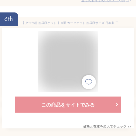
8th
【 クジラ柄 お昼寝ケット 】 6重 ガーゼケット お昼寝サイズ 日本製 三河木綿 約85×115cm ベビーケット ブランケット ハーフケット キッズサイズ ベビー キッズ ジュニア 大人 膝掛け 年中素材 オールシーズン 春夏 夏 夏用 肌掛け布団 肌掛け 夏ふとん 夏布団 マリン
この商品をサイトでみる
価格と在庫を
楽天
でチェック
>>