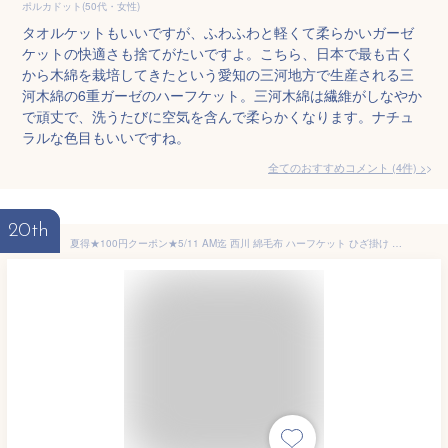
ポルカドット(50代・女性)
タオルケットもいいですが、ふわふわと軽くて柔らかいガーゼ
ケットの快適さも捨てがたいですよ。こちら、日本で最も古く
から木綿を栽培してきたという愛知の三河地方で生産される三
河木綿の6重ガーゼのハーフケット。三河木綿は繊維がしなやか
で頑丈で、洗うたびに空気を含んで柔らかくなります。ナチュ
ラルな色目もいいですね。
全てのおすすめコメント
(
4
件)
>
20th
夏得★100円クーポン★5/11 AM迄 西川 綿毛布 ハーフケット ひざ掛け 綿100％ 日本製 送料無料 オールコットン 西川産業 東京西川 シール織り綿毛布 ハーフ 150×100cm ふんわり おしゃれ コットン ブランケット お昼寝 保育園 幼稚園