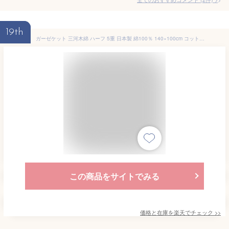
19th
ガーゼケット 三河木綿 ハーフ 5重 日本製 綿100％ 140×100cm コットン 国産 多重ガーゼ 無地 ボーダー ブランケット ひざ掛け お見舞い ギフト 出産祝い ベビー 赤ちゃん 子供 キッズ 大人 おしゃれ かわいい 可愛い 春夏秋冬 敬老の日 ネコポスでお届け
この商品をサイトでみる
価格と在庫を
楽天
でチェック
>>