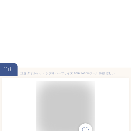
11th
涼感 タオルケット シダ柄 ハーフサイズ 100x140cmクール 冷感 涼しい 夏用 洗える ブランケット 寝具 おしゃれ 接触冷感 cool 猛暑対策 夏用 シングル 北欧 子供 ジュニアケット ハーフケット 子供部屋 冷感 シダ ハーフ