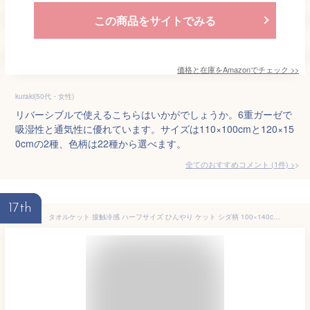
この商品をサイトでみる
価格と在庫を
Amazon
でチェック
>>
kuraki(50代・女性)
リバーシブルで使えるこちらはいかがでしょうか。6重ガーゼで
吸湿性と通気性に優れています。サイズは110×100cmと120×15
0cmの2種、色柄は22種から選べます。
全てのおすすめコメント
(
1
件)
>
17th
タオルケット 接触冷感 ハーフサイズ ひんやり ケット シダ柄 100×140cm ハーフケット ジュニアケット お昼寝ケット 涼感 冷感 クールケット 夏掛け 肌掛け 軽い 軽量 通気性 速乾 薄手 洗える キルトケット 寝具 子供 夏用 エスニック ネイティブ アジアン 【送料無料】