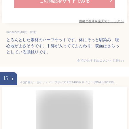
この商品をサイトでみる
価格と在庫を
楽天
でチェック
>>
nanacoco(40代・女性)
とろんとした素材のハーフケットです。体にそっと馴染み、寝
心地がよさそうです。中綿が入っててふんわり、表面はさらっ
としている肌触りです。
全てのおすすめコメント
(
1
件)
>
15th
今治5重ガーゼケット ハーフサイズ 95x140cm ネイビー [MS-9] 100230403101-01-03