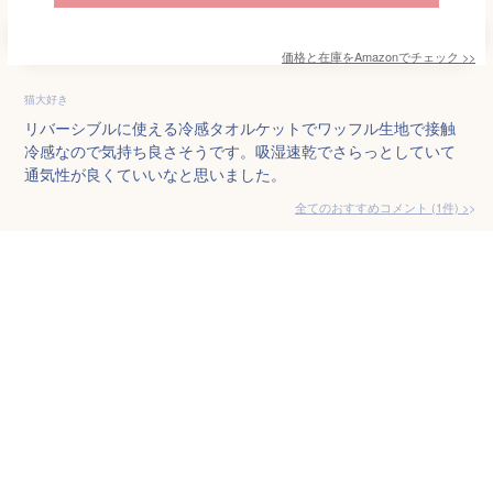
価格と在庫を
Amazon
でチェック
>>
猫大好き
リバーシブルに使える冷感タオルケットでワッフル生地で接触
冷感なので気持ち良さそうです。吸湿速乾でさらっとしていて
通気性が良くていいなと思いました。
全てのおすすめコメント
(
1
件)
>