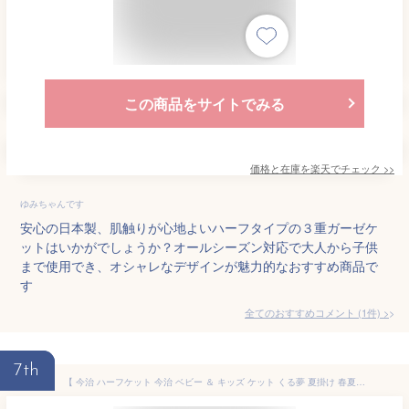
この商品をサイトでみる
価格と在庫を
楽天
でチェック
>>
ゆみちゃんです
安心の日本製、肌触りが心地よいハーフタイプの３重ガーゼケ
ットはいかがでしょうか？オールシーズン対応で大人から子供
まで使用でき、オシャレなデザインが魅力的なおすすめ商品で
す
全てのおすすめコメント
(
1
件)
>
7th
【 今治 ハーフケット 今治 ベビー ＆ キッズ ケット くる夢 夏掛け 春夏寝具 】 今治タオル くるまる 今治ハーフケット 「 くる夢 」 のびのび タオル ケット 約 100cm×110cm 日本製 【 公式通販 おしゃれ ふっくら 吸水 通気性 可愛い もこもこ お中元 お歳暮 】