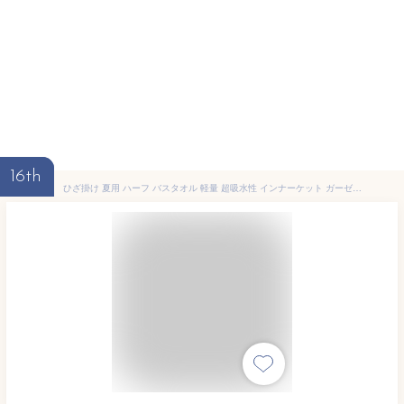
16th
ひざ掛け 夏用 ハーフ バスタオル 軽量 超吸水性 インナーケット ガーゼケット 6重織り バスタオル 何度も洗える 110*110 肌かけふとん キルトケット リバーシブル カラー 鯨柄 夏布団 棉100% 抗菌 軽いケット エアーケット 冷房対策