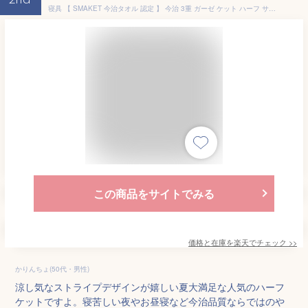
2nd
寝具 【 SMAKET 今治タオル 認定 】 今治 3重 ガーゼ ケット ハーフ サイズ ( グリーン ) 約89×140cm 軽い 柔らかな肌触り ひざ掛け 日本製 ガーゼ 綿100% ハーフケット 吸水 速乾 ギフト プレゼント タオルケット ベビー 赤ちゃん おしゃれ 出産祝い かわいい
この商品をサイトでみる
価格と在庫を
楽天
でチェック
>>
かりんちょ(50代・男性)
涼し気なストライプデザインが嬉しい夏大満足な人気のハーフ
ケットですよ。寝苦しい夜やお昼寝など今治品質ならではのや