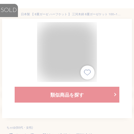
SOLD
日本製 【 6重ガーゼ ハーフケット 】 三河木綿 6重ガーゼケット 100×140 年中素材 オールシーズン 春夏 夏 夏用 肌掛け布団 夏掛け布団 肌掛け 夏ふとん 夏布団 ハーフサイズ 膝掛け 綿100％ 6重ガーゼ 無地 シンプル
類似商品を探す
ちゃゆ(50代・女性)