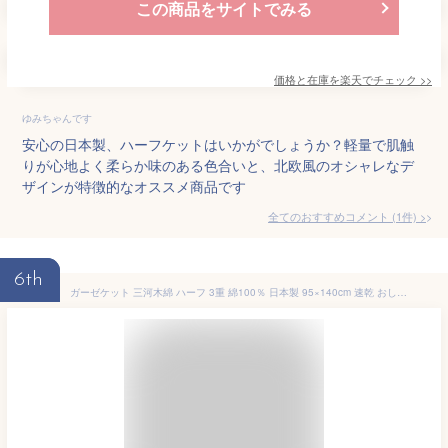
この商品をサイトでみる
価格と在庫を
楽天
でチェック
>>
ゆみちゃんです
安心の日本製、ハーフケットはいかがでしょうか？軽量で肌触
りが心地よく柔らか味のある色合いと、北欧風のオシャレなデ
ザインが特徴的なオススメ商品です
全てのおすすめコメント
(
1
件)
>
6th
ガーゼケット 三河木綿 ハーフ 3重 綿100％ 日本製 95×140cm 速乾 おしゃれ 3重ガーゼケット ふわっフル ベビー 赤ちゃん 出産祝い お見舞い ギフト 子供 子ども キッズ 大人 ベビーカー ブランケット ひざ掛け 春夏秋冬 オールシーズン お歳暮 ネコポスでお届け