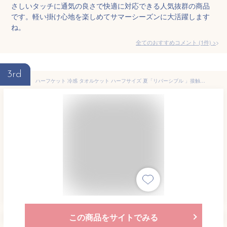
さしいタッチに通気の良さで快適に対応できる人気抜群の商品
です。軽い掛け心地を楽しめてサマーシーズンに大活躍します
ね。
全てのおすすめコメント
(
1
件)
>
3rd
ハーフケット 冷感 タオルケット ハーフサイズ 夏「リバーシブル 」接触冷感＆ワッフル地 100×140cm たおるけっと ハーフ Q-MAX0.42 ひんやり サラサラ 吸湿 速乾 抗菌 防臭 防ダニ 通気 お昼寝ケット クールケット ひんやりタオルケット ブルー
この商品をサイトでみる