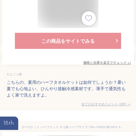
この商品をサイトでみる
価格と在庫を
楽天
でチェック
>>
だんごっ鼻
こちらの、夏用のハーフタオルケットは如何でしょうか？暑い
夏でも心地よい、ひんやり接触冷感素材です。薄手で通気性も
よく家で洗えますよ。
全てのおすすめコメント
(
2
件)
>
18th
ガーゼケット ハーフケット ネコ柄 ハーフサイズ 100×140cm 綿100％ 3重ガーゼ ジュニアケット 夏掛け 肌掛け 涼感 吸水 洗える タオルケット 寝具 布団 肌掛け布団 掛け布団 子供 カジュアル コットン ねこ CAT アニマル オールシーズン 北欧 新生活 【送料無料】