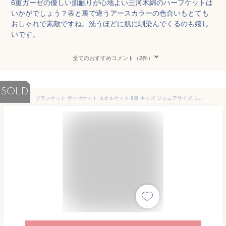
6重ガーゼの優しい肌触りが心地よい三河木綿のハーフケットは
いかがでしょう？表と裏で違うアースカラーの色合いもとても
おしゃれで素敵ですね。洗うほどに肌に馴染んでくるのも嬉し
いです。
全てのおすすめコメント（2件）
SOLD
ブランケット ガーゼケット タオルケット 8重 キッズ ジュニアサイズ ふっくらとしたガーゼケット ハーフサイズ 約100×140cm ナチュラルカラー オーガニックコットン 使用 日本製 綿毛布 ラッピングやさしい肌触り オールシーズン 泉州 オリジナル商品 秋 冬