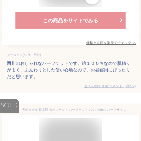
この商品をサイトでみる
価格と在庫を
楽天
でチェック
>>
グラスマン(60代・男性)
西川のおしゃれなハーフケットです。綿１００％なので肌触り
がよく、ふんわりとした使い心地なので、お昼寝用にぴったり
だと思います。
全てのおすすめコメント
(
3
件)
>
SOLD
今治タオル 日本製 タオルケット ハーフケット 100×140cm ハーフサイズ パイル ガーゼ 綿100% 今治 洗える 吸水 新生活 オールシーズン おしゃれ 北欧 ネイティブ 夏用 赤ちゃん 昼寝用 出産祝い かわいい 子供 プレゼント ベビー ギフト ラッピング 送料無料