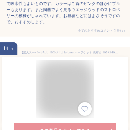
で吸水性もよいものです。カラーはご覧のピンクのほかにブル
ーもあります。また陶器でよく見るウエッジウッドのストロベ
リーの模様がしゃれています。お昼寝などにはよさそうですの
で、おすすめします。
全てのおすすめコメント
(
1
件)
>
14th
【楽天スーパーSALE 10%OFF】tororon ハーフケット 肌布団 100X140 肌掛け布団 肌掛けふとん 肌掛け 肌かけ 肌触りいい とろける とろーり レーヨンケット ひんやりケット 肌掛けケット 春用 夏用 秋用 夏掛け 夏布団 夏掛け布団 掛布団 掛け布団 布団 洗える 肌掛け布団