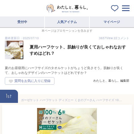
受付中
人気アイテム
マイページ
本ページはプロモーションを含みます
最終更新日：2025/07/10
3657
View
22
コメント
夏用ハーフケット、肌触りが良くておしゃれなおす
すめはどれ？
夏のお昼寝用にハーフサイズのタオルケットがちょうど良さそう。肌触りが良く
て、おしゃれなデザインのハーフケットはどれですか？
わたしと、暮らし。編集部
1st
ガーゼケット ハーフケット ディズニー くまのプーさん ハーフサイズ 100×140cm 綿100％ 6重ガーゼ ジュニアケット 夏掛け 肌掛け 涼感 吸水 通気性 洗える タオルケット 寝具 布団 掛け布団 コットン オールシーズン 北欧 ナチュラル 夏用 新生活 昭和西川 【送料無料】