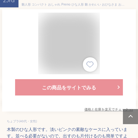
23rd
雛人形 コンパクト おしゃれ Premo ひな人形 雛 かわいい おひなさま お雛様 ケース飾り ピンク 木製 review-red
この商品をサイトでみる
価格と在庫を
楽天
でチェック
>>
ちょプラ(40代・女性)
木製のひな人形です。淡いピンクの素敵なケースに入っていま
す。並べる必要がないので、出すのも片付けるのも簡単ですよ