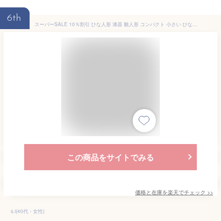
6th
スーパーSALE 10％割引 ひな人形 漆器 雛人形 コンパクト 小さい ひな祭り 飾り 置物 雛祭り ひなまつり 人形 雑貨 玄関 リビング 飾り おしゃれ ひな祭り コンパクト収納飾り 道具 ミニチュア 木製 木彫り
この商品をサイトでみる
価格と在庫を
楽天
でチェック
>>
s.i(40代・女性)