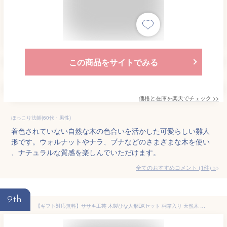
この商品をサイトでみる
価格と在庫を
楽天
でチェック
>>
ほっこり法師(60代・男性)
着色されていない自然な木の色合いを活かした可愛らしい雛人
形です。ウォルナットやナラ、ブナなどのさまざまな木を使い
、ナチュラルな質感を楽しんでいただけます。
全てのおすすめコメント
(
1
件)
>
9th
【ギフト対応無料】ササキ工芸 木製ひな人形DXセット 桐箱入り 天然木 TOY-HINA-DX[雛人形 ひな人形 コンパクト おしゃれ 木製 木 雛飾り ひなかざり ひな飾り 玄関 収納飾り 親王飾り] 即納