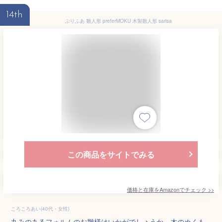
14th
ぷりふあ 雛人形 preferMOKU 木製雛人形 sarisa
この商品をサイトでみる
価格と在庫を
Amazon
でチェック
>>
ころころあい(40代・女性)
丸みのあるフォルムのお雛様はいかがでしょうか。木のぬくも