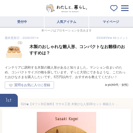
受付中
人気アイテム
マイページ
本ページはプロモーションを含みます
最終更新日：2026/05/14
55308
View
46
コメント
木製のおしゃれな雛人形、コンパクトなお雛様のお
すすめは？
インテリアに調和する木製の雛人形があると知りました。マンション住まいのた
め、コンパクトサイズの物を探しています。ずっと大切にできるような、こだわっ
たおひなさまを購入したいです。5万円以内で、おすすめを教えてください！
a-yo(40代・女性)
1st
S20◆【ギフト対応無料】ササキ工芸 木製ひな人形DXセット 桐箱入り 天然木 TOY-HINA-DX[雛人形 ひな人形 コンパクト おしゃれ 木製 木 雛飾り ひなかざり ひな飾り 玄関 収納飾り 親王飾り] 即納