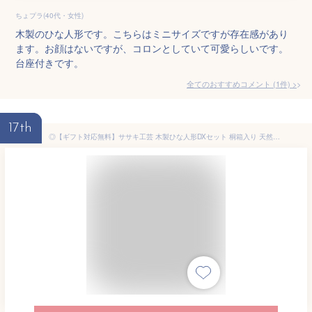
ちょプラ(40代・女性)
木製のひな人形です。こちらはミニサイズですが存在感があり
ます。お顔はないですが、コロンとしていて可愛らしいです。
台座付きです。
全てのおすすめコメント
(
1
件)
>
17th
◎【ギフト対応無料】ササキ工芸 木製ひな人形DXセット 桐箱入り 天然木 TOY-HINA-DX[雛人形 ひな人形 コンパクト おしゃれ 木製 木 雛飾り ひなかざり ひな飾り 玄関 収納飾り 親王飾り] 即納