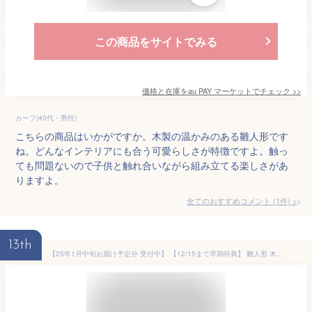
この商品をサイトでみる
価格と在庫を
au PAY マーケット
でチェック
>>
カーフ(40代・男性)
こちらの商品はいかがですか。木製の温かみのある雛人形です
ね。どんなインテリアにも合う可愛らしさが特徴ですよ。触っ
ても問題ないので子供と触れ合いながら組み立てる楽しさがあ
りますよ。
全てのおすすめコメント
(
1
件)
>
13th
【25年1月中旬お届け予定分 受付中】 【12/15まで早期特典】 雛人形 木製 おしゃれ コンパクト インテリア ひな飾り 初節句 節句 ひな人形 モダン 天然木 国産 可愛い 収納飾り 木 玄関 桃の節句 組み木 今どき 【クムキ 色 〜いろ〜 五人雛飾り 寄木衣装】