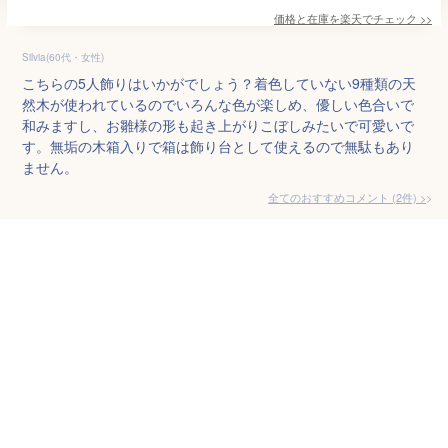
価格と在庫を
楽天
でチェック
>>
Silvia(60代・女性)
こちらの5人飾りはいかがでしょう？着色していない9種類の天
然木が使われているのでいろんな色が楽しめ、優しい色合いで
和みますし、お雛様の形も起き上がりこぼしみたいで可愛いで
す。無垢の木箱入りで箱は飾り台として使えるので無駄もあり
ません。
全てのおすすめコメント
(
2
件)
>