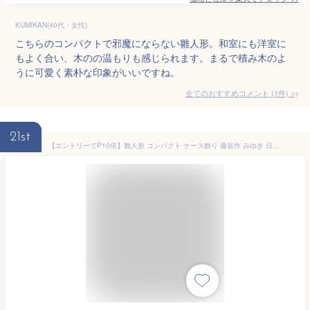
KUMIKAN(40代・女性)
こちらのコンパクトで邪魔にならない雛人形。和室にも洋室に
もよく合い、木のの温もりも感じられます。まるで積み木のよ
うに可愛く素朴な印象がいいですね。
全てのおすすめコメント
(
1
件)
>
21st
【エントリーでP10倍】雛人形 コンパクト ケース飾り 藤翁作 みゆき 日本産木製枠 アクリルケース オルゴール付 【2024年度新作】 h313-fn-193-540nr 雛 人形 ケース飾り コンパクト 五人飾り かわいい ひな人形 小さい お雛様 おしゃれ インテリア ひな祭り