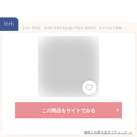
16th
【12/1 P2倍】 【24年12月中旬お届け予定分 受付中】 【12/15まで早期特典】 雛人形 木製 収納 コンパクト おしゃれ 親王 モダン お雛様 ひな人形 雛 飾り おひなさま 内裏様 お雛様 かわいい ひな祭り 人形 小さい 今どき ミニ 【クムキ 色 〜いろ〜 収納台座 五人雛飾り】
この商品をサイトでみる
価格と在庫を
楽天
でチェック
>>