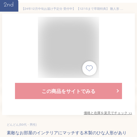
2nd
【24年12月中旬お届け予定分 受付中】 【12/15まで早期特典】 雛人形 木製 おしゃれ 壁掛け コンパクト インテリア ひな飾り 初節句 節句 ひな人形 モダン 天然木 国産 可愛い 収納飾り 木 玄関 桃の節句 組み木 今どき 【クムキ 色 〜いろ〜 半月雛飾り】
この商品をサイトでみる
価格と在庫を
楽天
でチェック
>>
どんどん(50代・男性)
素敵なお部屋のインテリアにマッチする木製のひな人形があり