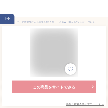
11th
ことの木製ひな人形(0300-1)5人飾り 八角W 雛人形かわいい ひな人形コンパクト 桃の節句 初節句女の子 おひなさまおしゃれインテリア ひなにんぎょう 国産 天然木
この商品をサイトでみる
価格と在庫を
楽天
でチェック
>>