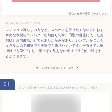
価格と在庫を
楽天
でチェック
>>
ももももももんが(50代・女性)
マンション暮らしの方など、スペースを取りたくない方におす
すめな木製のコンパクトな雛飾りです。円型の台座に入ったお
雛様とお内裏様がとてもあたたかみがあり、シンプルかつナチ
ュラルなので和室でも洋室でも飾りやすいです。平置きでも壁
掛けでもOKですし、安っぽく見えない造りで長く使い続けるこ
とができます。
全てのおすすめコメント（2件）
5th
【ギフト対応無料】ササキ工芸 木製ひな人形DXセット 桐箱入り 天然木 TOY-HINA-DX[雛人形 ひな人形 コンパクト おしゃれ 木製 木 雛飾り ひなかざり ひな飾り 玄関 収納飾り 親王飾り] 即納