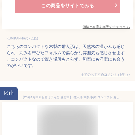
この商品をサイトでみる
価格と在庫を
楽天
でチェック
>>
KUMIKAN(40代・女性)
こちらのコンパクトな木製の雛人形は、天然木の温かみも感じ
られ、丸みを帯びたフォルムで柔らかな雰囲気も感じさせます
。コンパクトなので置き場所もとらず、和室にも洋室にも会う
のがいいです。
全てのおすすめコメント
(
1
件)
>
18th
【25年1月中旬お届け予定分 受付中】 雛人形 木製 収納 コンパクト おしゃれ 親王 モダン お雛様 ひな人形 雛 飾り おひなさま 内裏様 お雛様 かわいい ひな祭り 人形 小さい マンション 今どき ミニ 【クムキ 色 〜いろ〜 収納台座 五人雛飾り】