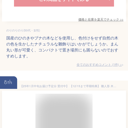
価格と在庫を
楽天
でチェック
>>
のりのりのり(50代・女性)
国産のひのきやブナの木などを使用し、色付けをせず自然の木
の色を生かしたナチュラルな雛飾りはいかがでしょうか。まん
丸い形が可愛く、コンパクトで置き場所にも困らないのでおす
すめします。
全てのおすすめコメント
(
1
件)
>
8th
【25年1月中旬お届け予定分 受付中】 【12/15まで早期特典】 雛人形 木製 おしゃれ コンパクト インテリア ひな飾り 初節句 節句 ひな人形 モダン 天然木 国産 可愛い 収納飾り 木 玄関 桃の節句 組み木 今どき 【クムキ 色 〜いろ〜 三宝雛飾り】