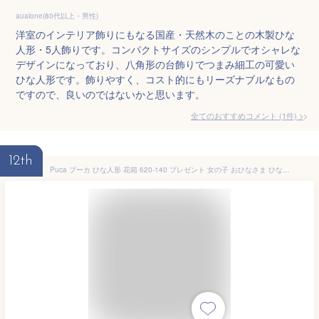
aualone(80代以上・男性)
洋室のインテリア飾りにもなる国産・天然木のことの木製ひな
人形・5人飾りです。コンパクトサイズのシンプルでオシャレな
デザインになっており、八角形の台飾りでつまみ細工の可愛い
ひな人形です。飾りやすく、コスト的にもリーズナブルなもの
ですので、良いのではないかと思います。
全てのおすすめコメント
(
1
件)
>
12th
Puca プーカ ひな人形 花箱 620-140 プレゼント 女の子 おひなさま ひな祭り ひな人形 雛人形 初節句 木製 雛祭り コンパクト 【送料無