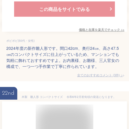
この商品をサイトでみる
価格と在庫を
楽天
でチェック
>>
ポピポピ(50代・女性)
2024年度の新作雛人形です。間口42cm、奥行24㎝、高さ47.5
㎝のコンパクトサイズに仕上がっているため、マンションでも
気軽に飾れておすすめですよ。お内裏様、お雛様、三人官女の
構成で、一つ一つ手作業で丁寧に作られています。
全てのおすすめコメント
(
3
件)
>
22nd
木製 雛人形 コンパクトサイズ 令和6年2月初旬頃の発送になります。