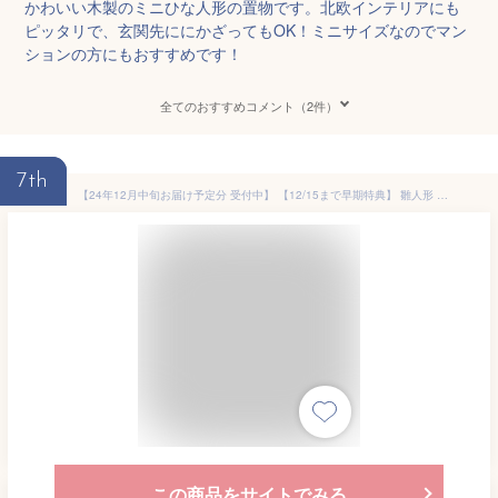
かわいい木製のミニひな人形の置物です。北欧インテリアにも
ピッタリで、玄関先ににかざってもOK！ミニサイズなのでマン
ションの方にもおすすめです！
全てのおすすめコメント（2件）
7th
【24年12月中旬お届け予定分 受付中】 【12/15まで早期特典】 雛人形 木製 コンパクト 壁掛け おしゃれ 親王 モダン お雛様 ひな人形 雛 飾り おひなさま 内裏様 お雛様 かわいい ひな祭り 人形 小さい 木 マンション 今どき ミニ 【クムキ 色 〜いろ〜 円形台座 雛飾り】
この商品をサイトでみる