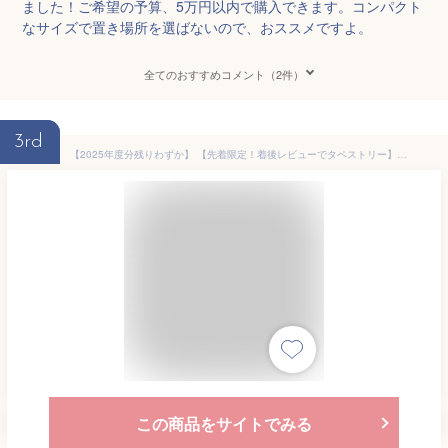
ました！ご希望の予算、5万円以内で購入できます。コンパクト
なサイズで置き場所を選ばないので、おススメですよ。
全てのおすすめコメント（2件）
3rd
【2025年度分残りわずか】 【先着限定！着後レビューでタペストリー】【25年1月下旬お届け予定分 受付中】 雛人形 木製 コンパクト 壁掛け おしゃれ 三段飾り モダン お雛様 ひな人形 雛 飾り おひなさま 内裏様 お雛様 かわいい【クムキ 色 〜いろ〜 円形台座 五人雛飾り】
この商品をサイトでみる