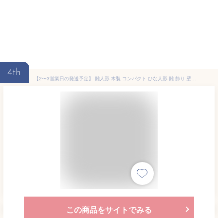
4th
【2〜3営業日の発送予定】 雛人形 木製 コンパクト ひな人形 雛 飾り 壁掛け おしゃれ 親王 モダン お雛様 おひなさま 内裏様 かわいい 木 【クムキ 色 〜いろ〜 円形台座 雛飾り】
この商品をサイトでみる