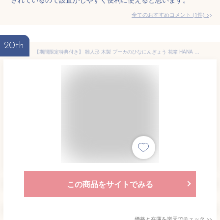
全てのおすすめコメント
(
1
件)
>
20th
【期間限定特典付き】 雛人形 木製 プーカのひなにんぎょう 花箱 HANA HAKO 収納箱 徳永こいのぼり puca コンパクト 三段飾り 節句 お祝い 収納飾り 積み木 ひな人形 HINANINGYO ハナハコ
この商品をサイトでみる
価格と在庫を
楽天
でチェック
>>