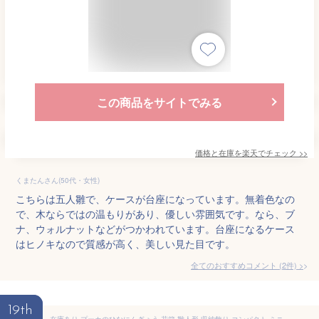
この商品をサイトでみる
価格と在庫を
楽天
でチェック
>>
くまたんさん(50代・女性)
こちらは五人雛で、ケースが台座になっています。無着色なの
で、木ならではの温もりがあり、優しい雰囲気です。なら、ブ
ナ、ウォルナットなどがつかわれています。台座になるケース
はヒノキなので質感が高く、美しい見た目です。
全てのおすすめコメント
(
2
件)
>
19th
在庫あり プーカのひなにんぎょう 花箱 雛人形 収納飾り コンパクト ミニ 五人飾り Puca HAKO 木製 積み木 徳永鯉 おしゃれ かわいい 人気 | ひな人形 桃の節句 ひなまつり ひな祭り おひなさま 積木 出産祝い 小物 雛祭り 初節句 女の子 プレゼント 縁起物